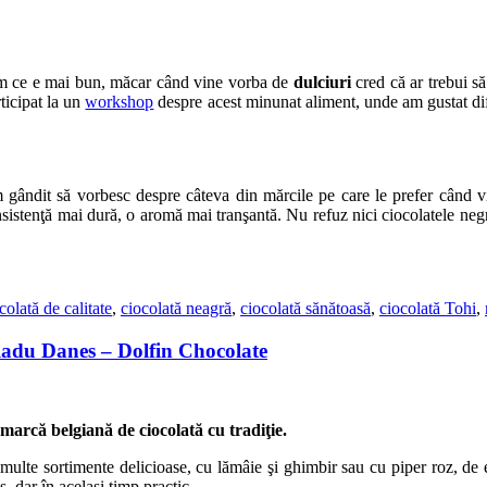
m ce e mai bun, măcar când vine vorba de
dulciuri
cred că ar trebui s
icipat la un
workshop
despre acest minunat aliment, unde am gustat dif
 gândit să vorbesc despre câteva din mărcile pe care le prefer când vi
onsistenţă mai dură, o aromă mai tranşantă. Nu refuz nici ciocolatele ne
colată de calitate
,
ciocolată neagră
,
ciocolată sănătoasă
,
ciocolată Tohi
,
Radu Danes – Dolfin Chocolate
marcă belgiană de ciocolată cu tradiţie.
 multe sortimente delicioase, cu lămâie şi ghimbir sau cu piper roz, de
, dar în acelaşi timp practic.