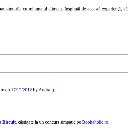
at simţurile cu minunatul aliment. Inspirată de această experienţă, vă
are
on
17/12/2012
by
Andra :)
.
la
Biscuit
, câştigate la un concurs simpatic pe
Bookaholic.ro
.