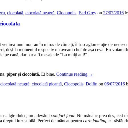
gru
,
ciocolată
,
ciocolată neagră
,
Ciocopolis
,
Earl Grey
on
27/07/2016
b
ciocolata
venirea unui nou an în miros de cârnați, într-o aglomerație de nedescris
fiert, deși la momentul respectiv nu aveam chef de așa ceva. Eu voiam do
rie pe cană, dar par a fi mesaje de “La mulți ani!”.
ena,
piper și ciocolată.
Ei bine,
Continue reading
→
,
ciocolată neagră
,
ciocolată picantă
,
Ciocopolis
,
Dolfin
on
06/07/2016
 nostalgie dulce, un adevărat
comfort food
. Nu mănânc prea des, ce-i dr
-a dreptul irezistibilă. Perfect de mâncat pentru
carb loading
, ca răsfăț