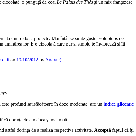
de ciocolată, o punguţă de ceai
Le Palais des Th
é
s
şi un mix franţuzesc
itată dintre două proiecte. Mai întâi se simte gustul voluptuos de
amintirea lor. E o ciocolată care pur şi simplu te înviorează şi îţi
scuit
on
19/10/2012
by
Andra :)
.
ată
”:
este profund satisfăcătoare în doze moderate, are un
indice glicemic
ifică dorinţa de a mânca şi mai mult.
d astfel dorinţa de a realiza respectiva activitate.
Acceptă
faptul că îţi