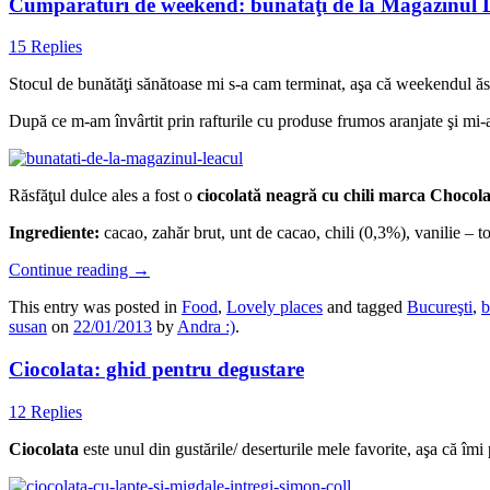
Cumpărături de weekend: bunătăţi de la Magazinul 
15 Replies
Stocul de bunătăţi sănătoase mi s-a cam terminat, aşa că weekendul ăs
După ce m-am învârtit prin rafturile cu produse frumos aranjate şi mi-a
Răsfăţul dulce ales a fost o
ciocolată neagră cu chili marca Chocola
Ingrediente:
cacao, zahăr brut, unt de cacao, chili (0,3%), vanilie – toa
Continue reading
→
This entry was posted in
Food
,
Lovely places
and tagged
Bucureşti
,
b
susan
on
22/01/2013
by
Andra :)
.
Ciocolata: ghid pentru degustare
12 Replies
Ciocolata
este unul din gustările/ deserturile mele favorite, aşa că îmi