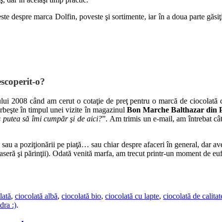
 despre marca Dolfin, poveste şi sortimente, iar în a doua parte găsiţi 
escoperit-o?
nului 2008 când am cerut o cotaţie de preţ pentru o marcă de ciocolată
rbeşte în timpul unei vizite în magazinul
Bon Marche Balthazar din P
 putea să îmi cumpăr şi de aici?
”. Am trimis un e-mail, am întrebat câ
sau a poziţionării pe piaţă… sau chiar despre afaceri în general, dar a
aseră şi părinţii). Odată venită marfa, am trecut printr-un moment de eu
lată
,
ciocolată albă
,
ciocolată bio
,
ciocolată cu lapte
,
ciocolată de calitat
ra :)
.