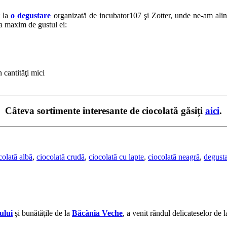
t la
o degustare
organizată de incubator107 şi Zotter, unde ne-am alint
a maxim de gustul ei:
în cantităţi mici
Câteva sortimente interesante de ciocolată găsiți
aici
.
colată albă
,
ciocolată crudă
,
ciocolată cu lapte
,
ciocolată neagră
,
degust
ului
şi bunătăţile de la
Băcănia Veche
, a venit rândul delicateselor de 