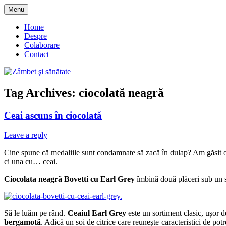
Skip
Menu
to
blog despre starea de bine :)
Zâmbet şi sănătate
content
Home
Despre
Colaborare
Contact
Tag Archives:
ciocolată neagră
Ceai ascuns în ciocolată
Leave a reply
Cine spune că medaliile sunt condamnate să zacă în dulap? Am găsit o 
ci una cu… ceai.
Ciocolata neagră Bovetti cu Earl Grey
îmbină două plăceri sub un si
Să le luăm pe rând.
Ceaiul
Earl Grey
este un sortiment clasic, ușor 
bergamotă
. Adică un soi de citrice care reunește caracteristici de potr