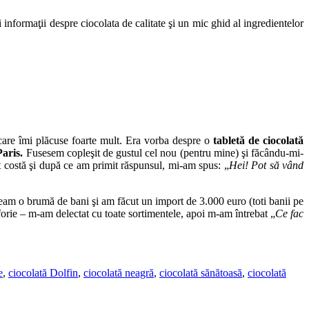
informaţii despre ciocolata de calitate şi un mic ghid al ingredientelor
 care îmi plăcuse foarte mult. Era vorba despre o
tabletă de ciocolată
aris.
Fusesem copleşit de gustul cel nou (pentru mine) şi făcându-mi-
t costă şi după ce am primit răspunsul, mi-am spus: „
Hei! Pot să vând
veam o brumă de bani şi am făcut un import de 3.000 euro (toti banii pe
forie – m-am delectat cu toate sortimentele, apoi m-am întrebat „
Ce fac
e
,
ciocolată Dolfin
,
ciocolată neagră
,
ciocolată sănătoasă
,
ciocolată