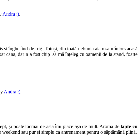
y
Andra :)
.
 și înghețând de frig. Totuși, din toată nebunia aia m-am întors acasă
ar cana, dar n-a fost chip să mă înțeleg cu oamenii de la stand, foarte
by
Andra :)
.
ept, și poate tocmai de-asta îmi place așa de mult. Aroma de
lapte cu
 de weekend sau pur și simplu ca antrenament pentru o săptămână plină.