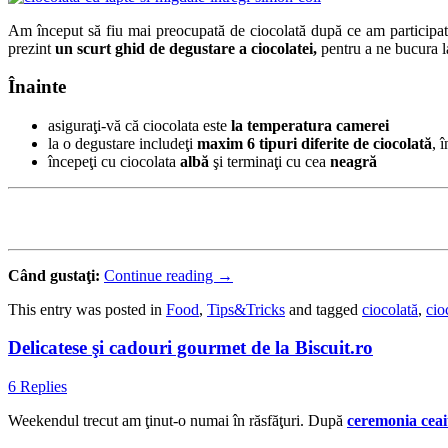
Am început să fiu mai preocupată de ciocolată după ce am participa
prezint
un scurt ghid de degustare a ciocolatei,
pentru a ne bucura l
Înainte
asiguraţi-vă că ciocolata este
la temperatura camerei
la o degustare includeţi
maxim 6 tipuri diferite de ciocolată
, 
începeţi cu ciocolata
albă
şi terminaţi cu cea
neagră
Când gustaţi:
Continue reading
→
This entry was posted in
Food
,
Tips&Tricks
and tagged
ciocolată
,
cio
Delicatese şi cadouri gourmet de la Biscuit.ro
6 Replies
Weekendul trecut am ţinut-o numai în răsfăţuri. După
ceremonia ceai