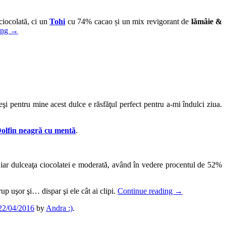
ciocolată, ci un
Tohi
cu 74% cacao și un mix revigorant de
lămâie &
ing
→
eşi pentru mine acest dulce e răsfăţul perfect pentru a-mi îndulci ziua.
Dolfin neagră cu mentă
.
c, iar dulceaţa ciocolatei e moderată, având în vedere procentul de 52%
up uşor şi… dispar şi ele cât ai clipi.
Continue reading
→
22/04/2016
by
Andra :)
.