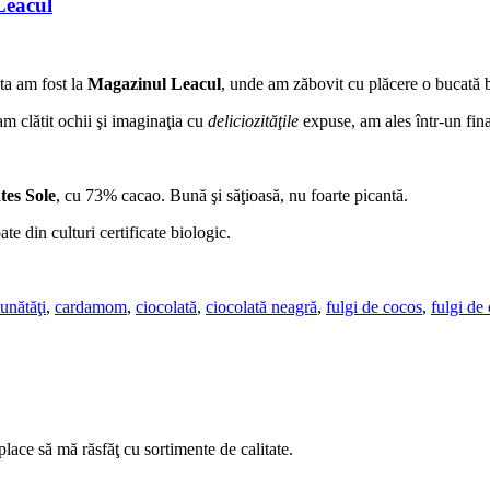
Leacul
ta am fost la
Magazinul Leacul
, unde am zăbovit cu plăcere o bucată 
m clătit ochii şi imaginaţia cu
deliciozităţile
expuse, am ales într-un fina
tes Sole
, cu 73% cacao. Bună şi săţioasă, nu foarte picantă.
te din culturi certificate biologic.
unătăţi
,
cardamom
,
ciocolată
,
ciocolată neagră
,
fulgi de cocos
,
fulgi de
 place să mă răsfăţ cu sortimente de calitate.