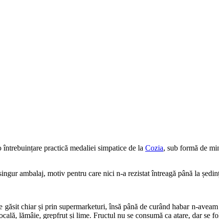
întrebuințare practică medaliei simpatice de la
Cozia
, sub formă de min
ngur ambalaj, motiv pentru care nici n-a rezistat întreagă până la ședinț
de găsit chiar și prin supermarketuri, însă până de curând habar n-avea
ocală, lămâie, grepfrut și lime. Fructul nu se consumă ca atare, dar se folo