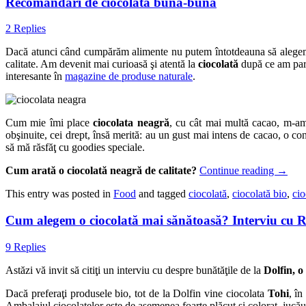
Recomandări de ciocolată bună-bună
2 Replies
Dacă atunci când cumpărăm alimente nu putem întotdeauna să alege
calitate. Am devenit mai curioasă şi atentă la
ciocolată
după ce am part
interesante în
magazine de produse naturale
.
Cum mie îmi place
ciocolata neagră
, cu cât mai multă cacao, m-am
obşinuite, cei drept, însă merită: au un gust mai intens de cacao, o c
să mă răsfăţ cu goodies speciale.
Cum arată o ciocolată neagră de calitate?
Continue reading
→
This entry was posted in
Food
and tagged
ciocolată
,
ciocolată bio
,
cio
Cum alegem o ciocolată mai sănătoasă? Interviu cu 
9 Replies
Astăzi vă invit să citiţi un interviu cu despre bunătăţile de la
Dolfin, o 
Dacă preferaţi produsele bio, tot de la Dolfin vine ciocolata
Tohi
, în
Ambalajul ciocolatelor este de asemenea foarte plăcut şi colorat, jucăuş