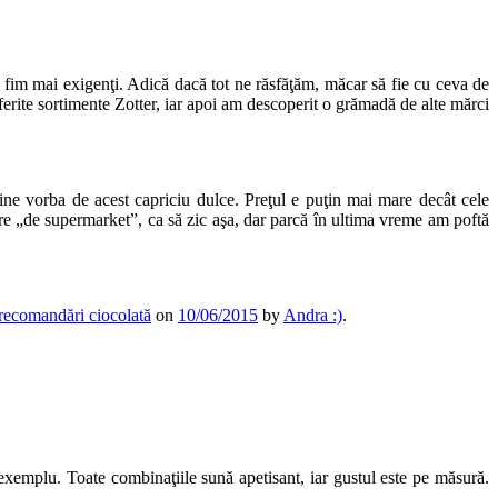
ă fim mai exigenţi. Adică dacă tot ne răsfăţăm, măcar să fie cu ceva de
erite sortimente Zotter, iar apoi am descoperit o grămadă de alte mărci
ne vorba de acest capriciu dulce. Preţul e puţin mai mare decât cele
gre „de supermarket”, ca să zic aşa, dar parcă în ultima vreme am poftă
recomandări ciocolată
on
10/06/2015
by
Andra :)
.
 exemplu. Toate combinaţiile sună apetisant, iar gustul este pe măsură.