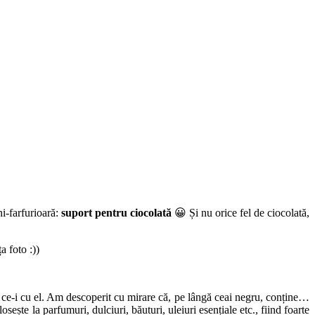
i-farfurioară:
suport pentru ciocolată
😀 Și nu orice fel de ciocolată,
a foto :))
m ce-i cu el. Am descoperit cu mirare că, pe lângă ceai negru, conține…
sește la parfumuri, dulciuri, băuturi, uleiuri esențiale etc., fiind foarte