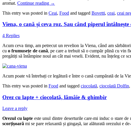
aromat.
Continue reading
→
This entry was posted in
Ceai
,
Food
and tagged
Bovetti
,
ceai
,
ceai ne
Viena, o cană și ceva roz. Sau când piperul întâlnește 
4 Replies
Acum ceva timp, am petrecut un revelion la Viena, când am sărbătorit 
cu
o frumusețe de cană
, pe care a trebuit să o cumpăr plină cu vin 
pregătiți să întâmpine noul an cât mai veseli. Evident, nu înțeleg ce sc
Acum poate vă întrebați ce legătură e între o cană cumpărată de la Vi
This entry was posted in
Food
and tagged
ciocolată
,
ciocolată Dolfin
Orez cu lapte + ciocolată, lămâie & ghimbir
Leave a reply
Orezul cu lapte
este unul dintre deserturile care-mi induc o stare de
scorțișoară
mi se pare relaxantă și gingașă, iar alăturată orezului e de