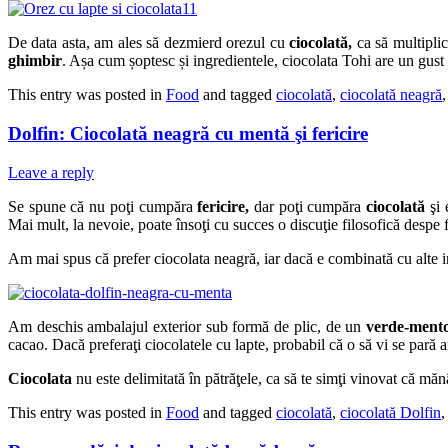
De data asta, am ales să dezmierd orezul cu
ciocolată,
ca să multipli
ghimbir
. Așa cum șoptesc și ingredientele, ciocolata Tohi are un gust 
This entry was posted in
Food
and tagged
ciocolată
,
ciocolată neagră
Dolfin: Ciocolată neagră cu mentă şi fericire
Leave a reply
Se spune că nu poţi cumpăra
fericire,
dar poţi cumpăra
ciocolată
şi 
Mai mult, la nevoie, poate însoţi cu succes o discuţie filosofică despe fe
Am mai spus că prefer ciocolata neagră, iar dacă e combinată cu alte i
Am deschis ambalajul exterior sub formă de plic, de un
verde-mento
cacao. Dacă preferaţi ciocolatele cu lapte, probabil că o să vi se pară 
Ciocolata
nu este delimitată în pătrăţele, ca să te simţi vinovat că mă
This entry was posted in
Food
and tagged
ciocolată
,
ciocolată Dolfin