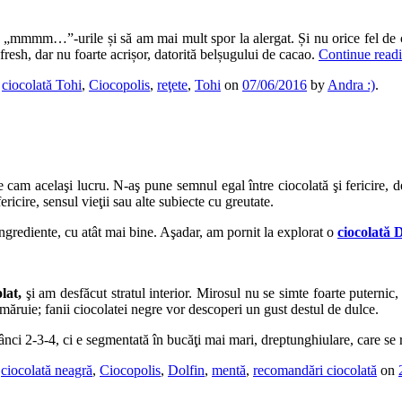
c „mmmm…”-urile și să am mai mult spor la alergat. Și nu orice fel de 
fresh, dar nu foarte acrișor, datorită belșugului de cacao.
Continue read
,
ciocolată Tohi
,
Ciocopolis
,
reţete
,
Tohi
on
07/06/2016
by
Andra :)
.
e cam acelaşi lucru. N-aş pune semnul egal între ciocolată şi fericire, d
ricire, sensul vieţii sau alte subiecte cu greutate.
ngrediente, cu atât mai bine. Aşadar, am pornit la explorat o
ciocolată 
lat,
şi am desfăcut stratul interior. Mirosul nu se simte foarte puterni
amăruie; fanii ciocolatei negre vor descoperi un gust destul de dulce.
nânci 2-3-4, ci e segmentată în bucăţi mai mari, dreptunghiulare, care se r
,
ciocolată neagră
,
Ciocopolis
,
Dolfin
,
mentă
,
recomandări ciocolată
on