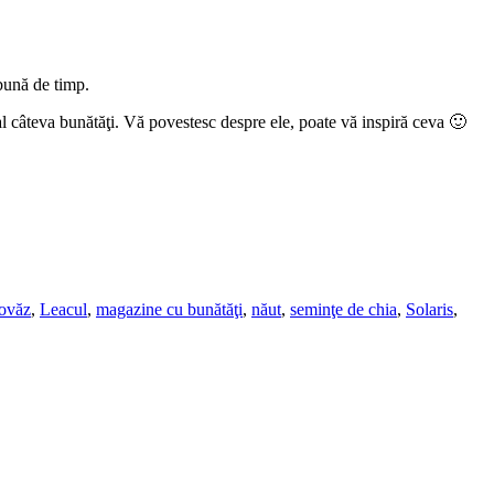
bună de timp.
l câteva bunătăţi. Vă povestesc despre ele, poate vă inspiră ceva 🙂
 ovăz
,
Leacul
,
magazine cu bunătăţi
,
năut
,
seminţe de chia
,
Solaris
,