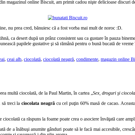
 din magazinul online Biscuit, am primit cadou nişte delicioase discuri 
bine, nu prea cred, bănuiesc că a fost vorba mai mult de noroc :D.
ihnă, ca desert după un prânz consistent sau ca gustare în pauza binemer
bunească papilele gustative şi să rămână pentru o bună bucată de vreme în 
eai
,
ceai alb
,
ciocolată
,
ciocolată neagră
,
condimente
,
magazin online Bi
rea multă ciocolată, de la Paul Martin, în cartea „
Sex, droguri şi ciocol
 să treci la
ciocolata neagră
cu cel puţin 60% masă de cacao. Aceasta 
 ciocolată ca răspuns la foame poate crea o asociere învăţată care ampl
rată de a înăbuşi anumite gânduri poate să le facă mai accesibile, crescân
lăcomie şi savurează-i din plin aroma.