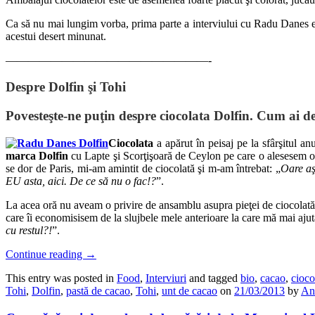
Ca să nu mai lungim vorba, prima parte a interviului cu Radu Danes este
acestui desert minunat.
——————————————————-
Despre Dolfin şi Tohi
Povesteşte-ne puţin despre ciocolata Dolfin. Cum ai d
Ciocolata
a apărut în peisaj pe la sfârşitul a
marca Dolfin
cu Lapte şi Scorţişoară de Ceylon pe care o alesesem o
se dor de Paris, mi-am amintit de ciocolată şi m-am întrebat: „
Oare aş
EU asta, aici. De ce să nu o fac!?
”.
La acea oră nu aveam o privire de ansamblu asupra pieţei de ciocolată 
care îi economisisem de la slujbele mele anterioare la care mă mai ajut
cu restul?!
”.
Continue reading
→
This entry was posted in
Food
,
Interviuri
and tagged
bio
,
cacao
,
cioco
Tohi
,
Dolfin
,
pastă de cacao
,
Tohi
,
unt de cacao
on
21/03/2013
by
And