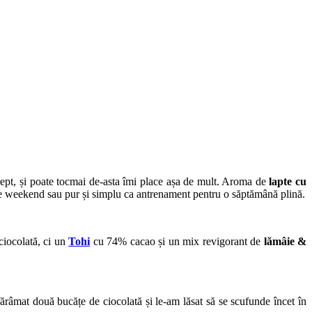
ept, și poate tocmai de-asta îmi place așa de mult. Aroma de
lapte cu
 de weekend sau pur și simplu ca antrenament pentru o săptămână plină.
ciocolată, ci un
Tohi
cu 74% cacao și un mix revigorant de
lămâie &
sfărâmat două bucățe de ciocolată și le-am lăsat să se scufunde încet în