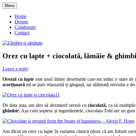
Skip
Menu
to
blog despre starea de bine :)
Zâmbet şi sănătate
content
Home
Despre
Colaborare
Contact
Orez cu lapte + ciocolată, lămâie & ghimb
Leave a reply
Orezul cu lapte
este unul dintre deserturile care-mi induc o stare de
scorțișoară
mi se pare relaxantă și gingașă, iar alăturată orezului e de
De data asta, am ales să dezmierd orezul cu
ciocolată,
ca să multipli
ghimbir
. Așa cum șoptesc și ingredientele, ciocolata Tohi are un gust 
Am făcut un orez cu lapte în varianta clasică (doar că am folosit orez 