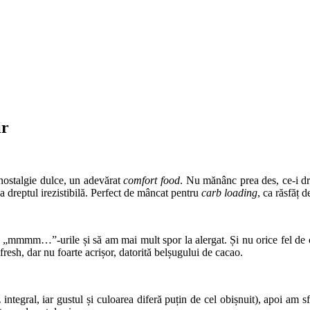
ir
 nostalgie dulce, un adevărat
comfort food
. Nu mănânc prea des, ce-i dr
-a dreptul irezistibilă. Perfect de mâncat pentru
carb loading
, ca răsfăț
c „mmmm…”-urile și să am mai mult spor la alergat. Și nu orice fel de 
fresh, dar nu foarte acrișor, datorită belșugului de cacao.
integral, iar gustul și culoarea diferă puțin de cel obișnuit), apoi am 