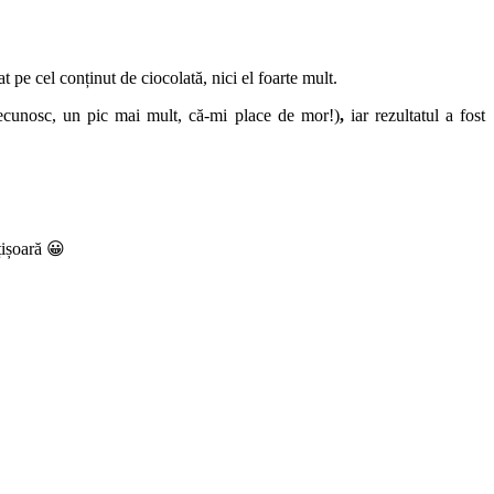
pe cel conținut de ciocolată, nici el foarte mult.
recunosc, un pic mai mult, că-mi place de mor!)
,
iar rezultatul a fost
țișoară 😀