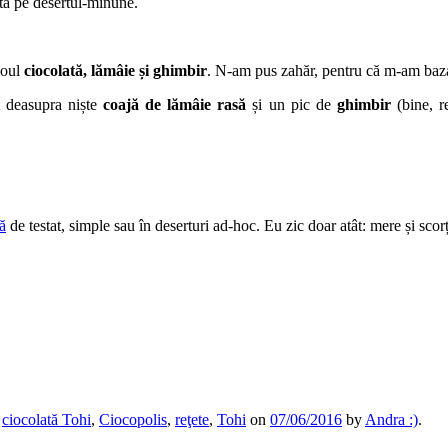
nta pe desertul-minune.
rioul
ciocolată, lămâie și ghimbir
. N-am pus zahăr, pentru că m-am bazat 
t deasupra niște
coajă de lămâie rasă
și un pic de
ghimbir
(bine, 
ă
de testat, simple sau în deserturi ad-hoc. Eu zic doar atât: mere și scor
,
ciocolată Tohi
,
Ciocopolis
,
reţete
,
Tohi
on
07/06/2016
by
Andra :)
.