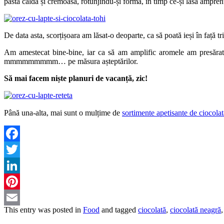
pasta caldă și cremoasă, rotunjindu-și forma, în timp ce-și lasă ampre
De data asta, scorțișoara am lăsat-o deoparte, ca să poată ieși în față t
Am amestecat bine-bine, iar ca să am amplific aromele am presăra
mmmmmmmmm… pe măsura așteptărilor.
Să mai facem niște planuri de vacanță, zic!
Până una-alta, mai sunt o mulțime de
sortimente apetisante de ciocolat
Facebook
Twitter
LinkedIn
Pinterest
This entry was posted in
Food
and tagged
ciocolată
,
ciocolată neagră
Email