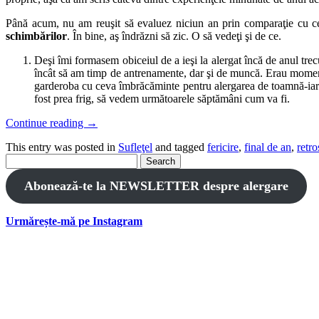
Până acum, nu am reuşit să evaluez niciun an prin comparaţie cu cel
schimbărilor
. În bine, aş îndrăzni să zic. O să vedeţi şi de ce.
Deşi îmi formasem obiceiul de a ieşi la alergat încă de anul tre
încât să am timp de antrenamente, dar şi de muncă. Erau momente
garderoba cu ceva îmbrăcăminte pentru alergarea de toamnă-iarn
fost prea frig, să vedem următoarele săptămâni cum va fi.
Continue reading
→
This entry was posted in
Sufleţel
and tagged
fericire
,
final de an
,
retro
Search
for:
Abonează-te la NEWSLETTER despre alergare
Urmărește-mă pe Instagram