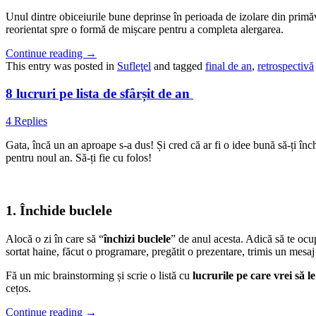
Unul dintre obiceiurile bune deprinse în perioada de izolare din primăv
reorientat spre o formă de mișcare pentru a completa alergarea.
Continue reading
→
This entry was posted in
Sufleţel
and tagged
final de an
,
retrospectivă
8 lucruri pe lista de sfârșit de an
4 Replies
Gata, încă un an aproape s-a dus! Și cred că ar fi o idee bună să-ți înche
pentru noul an. Să-ți fie cu folos!
1. Închide buclele
Alocă o zi în care să “
închizi buclele
” de anul acesta. Adică să te ocu
sortat haine, făcut o programare, pregătit o prezentare, trimis un mesaj 
Fă un mic brainstorming și scrie o listă cu
lucrurile pe care vrei să le
cețos.
Continue reading
→