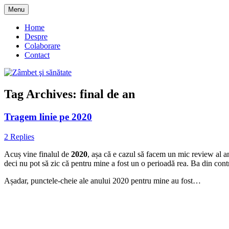
Skip
Menu
to
blog despre starea de bine :)
Zâmbet şi sănătate
content
Home
Despre
Colaborare
Contact
Tag Archives:
final de an
Tragem linie pe 2020
2 Replies
Acuș vine finalul de
2020
, așa că e cazul să facem un mic review al an
deci nu pot să zic că pentru mine a fost un o perioadă rea. Ba din cont
Așadar, punctele-cheie ale anului 2020 pentru mine au fost…