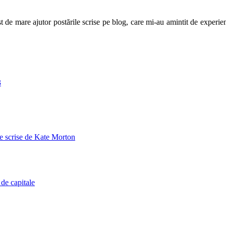
t de mare ajutor postările scrise pe blog, care mi-au amintit de experie
3
le scrise de Kate Morton
de capitale