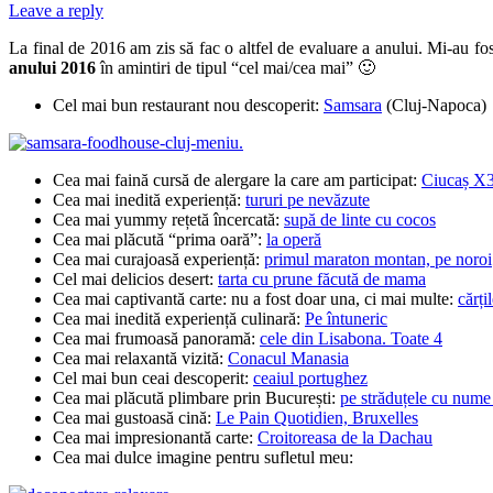
Leave a reply
La final de 2016 am zis să fac o altfel de evaluare a anului. Mi-au fos
anului 2016
în amintiri de tipul “cel mai/cea mai” 🙂
Cel mai bun restaurant nou descoperit:
Samsara
(Cluj-Napoca)
Cea mai faină cursă de alergare la care am participat:
Ciucaș X
Cea mai inedită experiență:
tururi pe nevăzute
Cea mai yummy rețetă încercată:
supă de linte cu cocos
Cea mai plăcută “prima oară”:
la operă
Cea mai curajoasă experiență:
primul maraton montan, pe noroi
Cel mai delicios desert:
tarta cu prune făcută de mama
Cea mai captivantă carte: nu a fost doar una, ci mai multe:
cărți
Cea mai inedită experiență culinară:
Pe întuneric
Cea mai frumoasă panoramă:
cele din Lisabona. Toate 4
Cea mai relaxantă vizită:
Conacul Manasia
Cel mai bun ceai descoperit:
ceaiul portughez
Cea mai plăcută plimbare prin București:
pe străduțele cu nume 
Cea mai gustoasă cină:
Le Pain Quotidien, Bruxelles
Cea mai impresionantă carte:
Croitoreasa de la Dachau
Cea mai dulce imagine pentru sufletul meu: