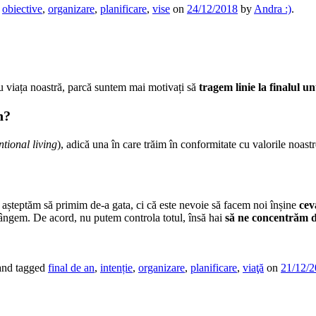
,
obiective
,
organizare
,
planificare
,
vise
on
24/12/2018
by
Andra :)
.
cu viața noastră, parcă suntem mai motivați să
tragem linie la finalul u
n?
ntional living
), adică una în care trăim în conformitate cu valorile noas
să așteptăm să primim de-a gata, ci că este nevoie să facem noi înșine
cev
ângem. De acord, nu putem controla totul, însă hai
să ne concentrăm 
nd tagged
final de an
,
intenție
,
organizare
,
planificare
,
viaţă
on
21/12/