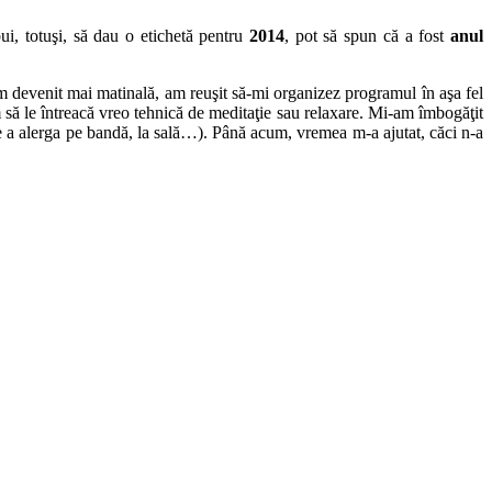
i, totuşi, să dau o etichetă pentru
2014
, pot să spun că a fost
anul
m devenit mai matinală, am reuşit să-mi organizez programul în aşa fel
să le întreacă vreo tehnică de meditaţie sau relaxare. Mi-am îmbogăţit
e a alerga pe bandă, la sală…). Până acum, vremea m-a ajutat, căci n-a