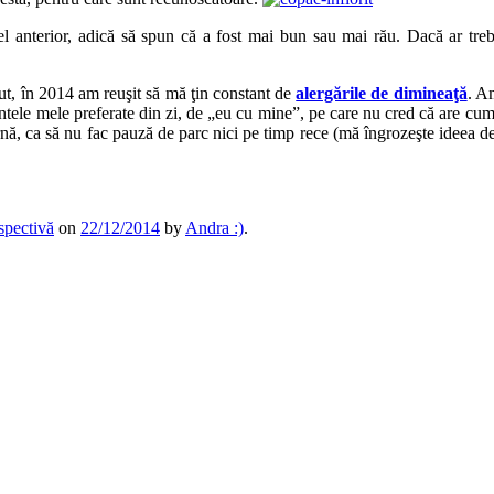
 anterior, adică să spun că a fost mai bun sau mai rău. Dacă ar trebu
cut, în 2014 am reuşit să mă ţin constant de
alergările de dimineaţă
. A
le mele preferate din zi, de „eu cu mine”, pe care nu cred că are cum 
ă, ca să nu fac pauză de parc nici pe timp rece (mă îngrozeşte ideea d
spectivă
on
22/12/2014
by
Andra :)
.