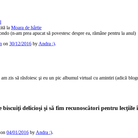
l
ită la
Moara de hârtie
ndo (n-am prea apucat să povestesc despre ea, rămâne pentru la anul)
n
on
30/12/2016
by
Andra :)
.
 am zis să răsfoiesc şi eu un pic albumul virtual cu amintiri (adică blogul
e biscuiţi delicioşi şi să fim recunoscători pentru lecţi
on
04/01/2016
by
Andra :)
.