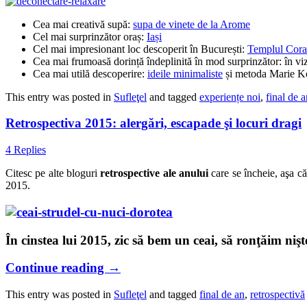
Cea mai creativă supă:
supa de vinete de la Arome
Cel mai surprinzător oraș:
Iași
Cel mai impresionant loc descoperit în București:
Templul Cora
Cea mai frumoasă dorință îndeplinită în mod surprinzător: în viz
Cea mai utilă descoperire:
ideile minimaliste
și metoda Marie Ko
This entry was posted in
Sufleţel
and tagged
experiențe noi
,
final de a
Retrospectiva 2015: alergări, escapade şi locuri dragi
4 Replies
Citesc pe alte bloguri
retrospective ale anului
care se încheie, aşa că
2015.
În cinstea lui 2015, zic să bem un ceai, să ronţăim nişt
Continue reading
→
This entry was posted in
Sufleţel
and tagged
final de an
,
retrospectivă