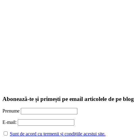
Abonează-te și primești pe email articolele de pe blog
Prenume
E-mail:
Sunt de acord cu termenii și condițiile acestui site.