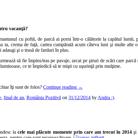
entru vacanţă?
mantanul cu poftă, de parcă ai porni într-o călătorie la capătul lumii,
ua ta, crema de faţă, cartea cumpărată acum câteva luni şi multe alte o
i adaugi şi o trusă de farduri în plus.
mează să fie împins/tras pe pavaje, urcat pe şiruri de scări care parcă 
oluminoase, ce te împiedică să te mişti cu uşurinţă prin mulţime.
 chiar îţi sunt de folos?
Continue reading
→
e
,
final de an
,
România Pozitivă
on
31/12/2014
by
Andra :)
.
ndesc la
cele mai plăcute momente prin care am trecut în 2014
şi 
cesta, pentru care sunt recunoscătoare.