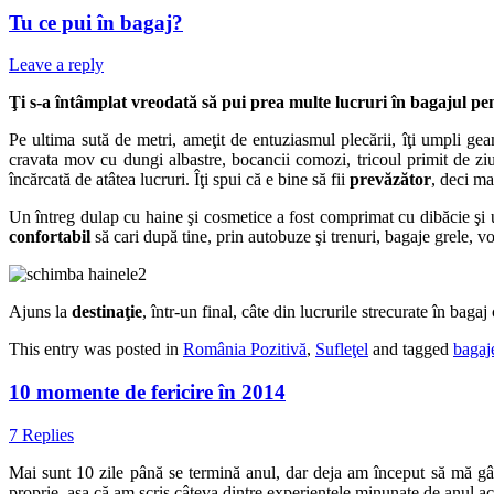
Tu ce pui în bagaj?
Leave a reply
Ţi s-a întâmplat vreodată să pui prea multe lucruri în bagajul p
Pe ultima sută de metri, ameţit de entuziasmul plecării, îţi umpli gea
cravata mov cu dungi albastre, bocancii comozi, tricoul primit de zi
încărcată de atâtea lucruri. Îţi spui că e bine să fii
prevăzător
, deci ma
Un întreg dulap cu haine şi cosmetice a fost comprimat cu dibăcie şi ur
confortabil
să cari după tine, prin autobuze şi trenuri, bagaje grele, v
Ajuns la
destinaţie
, într-un final, câte din lucrurile strecurate în bagaj
This entry was posted in
România Pozitivă
,
Sufleţel
and tagged
bagaj
10 momente de fericire în 2014
7 Replies
Mai sunt 10 zile până se termină anul, dar deja am început să mă gâ
proprie, aşa că am scris câteva dintre experienţele minunate de anul a