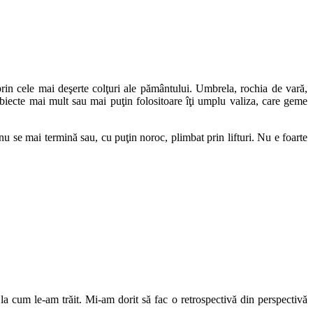
 prin cele mai deşerte colţuri ale pământului. Umbrela, rochia de vară,
biecte mai mult sau mai puţin folositoare îţi umplu valiza, care geme
nu se mai termină sau, cu puţin noroc, plimbat prin lifturi. Nu e foarte
la cum le-am trăit. Mi-am dorit să fac o retrospectivă din perspectivă