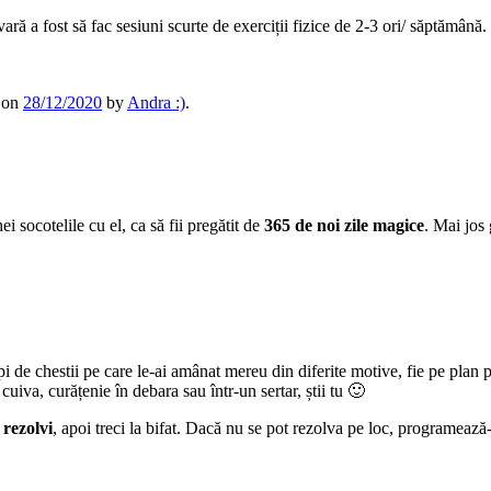
ară a fost să fac sesiuni scurte de exerciții fizice de 2-3 ori/ săptămân
on
28/12/2020
by
Andra :)
.
i socotelile cu el, ca să fii pregătit de
365 de noi zile magice
. Mai jos 
pi de chestii pe care le-ai amânat mereu din diferite motive, fie pe plan 
cuiva, curățenie în debara sau într-un sertar, știi tu 🙂
 rezolvi
, apoi treci la bifat. Dacă nu se pot rezolva pe loc, programează