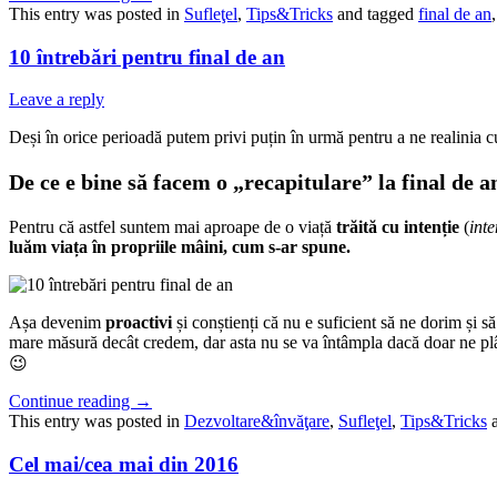
This entry was posted in
Sufleţel
,
Tips&Tricks
and tagged
final de an
10 întrebări pentru final de an
Leave a reply
Deși în orice perioadă putem privi puțin în urmă pentru a ne realinia 
De ce e bine să facem o „recapitulare
” la final de a
Pentru că astfel suntem mai aproape de o viață
trăită cu intenție
(
inte
luăm viața în propriile mâini, cum s-ar spune.
Așa devenim
proactivi
și conștienți că nu e suficient să ne dorim și 
mare măsură decât credem, dar asta nu se va întâmpla dacă doar ne pl
😉
Continue reading
→
This entry was posted in
Dezvoltare&învăţare
,
Sufleţel
,
Tips&Tricks
a
Cel mai/cea mai din 2016