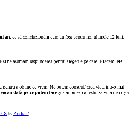
nui an
, ca să concluzionăm cum au fost pentru noi ultimele 12 luni.
tre și ne asumăm răspunderea pentru alegerile pe care le facem.
Ne
a
pentru a obține ce vrem. Ne putem construi/ crea viața într-o mai
deocamdată pe ce putem face
și s-ar putea ca restul să vină mai ușor
2018
by
Andra :)
.