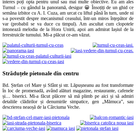
interes poți opta pentru unul sau mai multe obiective. Eu am ales
Turnul – cu gândul la panoramă, desigur 😀 Însoțiți de un ghid ce
semăna izbitor cu A. I. Cuza, am urcat cu liftul până în turn, unde ni
s-a povestit despre mecanismul ceasului, într-un miros înțepător de
var (probabil se va duce cu timpul). Am ascultat cum clopotele
intonează melodia de la Hora Unirii, apoi am admirat Iașiul de la
ferestruicile turnului. Mi-a plăcut ce-am văzut.
Străduțele pietonale din centru
Bd. Ștefan cel Mare și Sfânt și str. Lăpușneanu au fost transformate
în loc de promenadă, având alături magazine, restaurante, cafenele
și… biserici. Mi-a făcut plăcere să mă plimb pe aici și să admiri
detaliile clădirilor și denumirile simpatice, gen „Mămuca”, sau
descrierea neaoșă de la Cârciuma Veche.