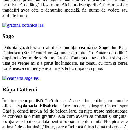
pe o bancă de lângă Rozarium. Aici am descoperit că fiecare soi de
trandafiri avea câte o denumire specială, fie nume de vedete sau
atribute funny.
Sage
Datorită gazdelor, am aflat de
micuța ceainărie Sage
din Piața
Eminescu (Str. Păcurari nr. 4), unde am intrat în căutare de odihnă
după trei sferturi de zi de hoinăreală. Camera cu tavan înalt și aspect
uitat de vreme mi s-a părut încântătoare, iar ceaiul cu rom și berea
românească cu merișoare au mers la fix după o zi plină.
Râpa Galbenă
Îmi trecusem pe listă încă de acasă acest loc cochet, cu numele
oficial
Esplanada Elisabeta
. Face trecerea dinspre Copou spre
Gară și constă într-un fel de balcon larg, cu niște trepte maiestuoase
ce coboară la o mini-grădină. Așa cum aveam să constat și singură,
locația este foarte căutată pentru fotografiile de nuntă. Noaptea este
animată de o lumină gălbuie, care o îmbracă într-o haină misterioasă,