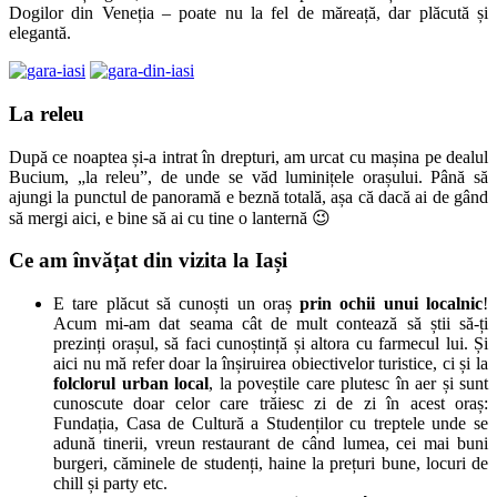
Dogilor din Veneția – poate nu la fel de măreață, dar plăcută și
elegantă.
La releu
După ce noaptea și-a intrat în drepturi, am urcat cu mașina pe dealul
Bucium, „la releu”, de unde se văd luminițele orașului. Până să
ajungi la punctul de panoramă e beznă totală, așa că dacă ai de gând
să mergi aici, e bine să ai cu tine o lanternă 😉
Ce am învățat din vizita la Iași
E tare plăcut să cunoști un oraș
prin ochii unui localnic
!
Acum mi-am dat seama cât de mult contează să știi să-ți
prezinți orașul, să faci cunoștință și altora cu farmecul lui. Și
aici nu mă refer doar la înșiruirea obiectivelor turistice, ci și la
folclorul urban local
, la poveștile care plutesc în aer și sunt
cunoscute doar celor care trăiesc zi de zi în acest oraș:
Fundația, Casa de Cultură a Studenților cu treptele unde se
adună tinerii, vreun restaurant de când lumea, cei mai buni
burgeri, căminele de studenți, haine la prețuri bune, locuri de
chill și party etc.