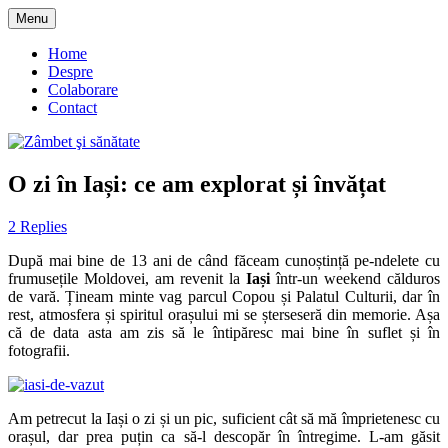
Skip
Menu
to
blog despre starea de bine :)
Zâmbet şi sănătate
content
Home
Despre
Colaborare
Contact
O zi în Iași: ce am explorat și învățat
2 Replies
După mai bine de 13 ani de când făceam cunoștință pe-ndelete cu
frumusețile Moldovei, am revenit la
Iași
într-un weekend călduros
de vară. Țineam minte vag parcul Copou și Palatul Culturii, dar în
rest, atmosfera și spiritul orașului mi se șterseseră din memorie. Așa
că de data asta am zis să le întipăresc mai bine în suflet și în
fotografii.
Am petrecut la Iași o zi și un pic, suficient cât să mă împrietenesc cu
orașul, dar prea puțin ca să-l descopăr în întregime. L-am găsit