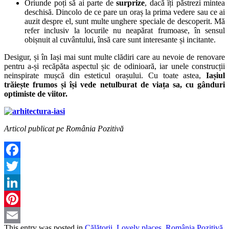
Oriunde poți să ai parte de
surprize
, dacă îți păstrezi mintea
deschisă. Dincolo de ce pare un oraș la prima vedere sau ce ai
auzit despre el, sunt multe unghere speciale de descoperit. Mă
refer inclusiv la locurile nu neapărat frumoase, în sensul
obișnuit al cuvântului, însă care sunt interesante și incitante.
Desigur, și în Iași mai sunt multe clădiri care au nevoie de renovare
pentru a-și recăpăta aspectul șic de odinioară, iar unele construcții
neinspirate mușcă din esteticul orașului. Cu toate astea,
Iașiul
trăiește frumos și își vede netulburat de viața sa, cu gânduri
optimiste de viitor.
Articol publicat pe România Pozitivă
Facebook
Twitter
LinkedIn
Pinterest
This entry was posted in
Călătorii
,
Lovely places
,
România Pozitivă