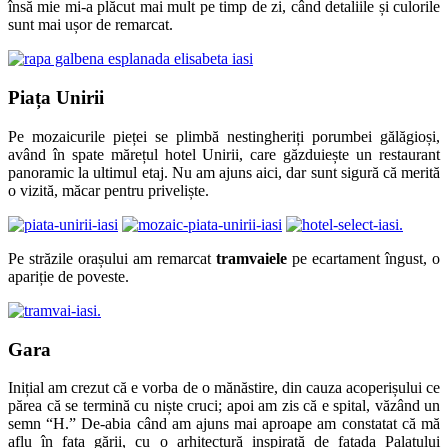
însă mie mi-a plăcut mai mult pe timp de zi, când detaliile și culorile
sunt mai ușor de remarcat.
Piața Unirii
Pe mozaicurile pieței se plimbă nestingheriți porumbei gălăgioși,
având în spate mărețul hotel Unirii, care găzduiește un restaurant
panoramic la ultimul etaj. Nu am ajuns aici, dar sunt sigură că merită
o vizită, măcar pentru priveliște.
Pe străzile orașului am remarcat
tramvaiele
pe ecartament îngust, o
apariție de poveste.
Gara
Inițial am crezut că e vorba de o mănăstire, din cauza acoperișului ce
părea că se termină cu niște cruci; apoi am zis că e spital, văzând un
semn “H.” De-abia când am ajuns mai aproape am constatat că mă
aflu în fața gării, cu o arhitectură inspirată de fațada Palatului