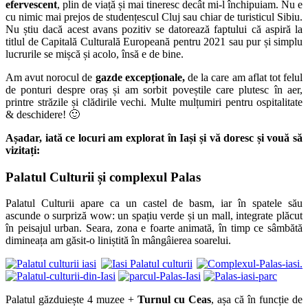
efervescent
, plin de viață și mai tineresc decât mi-l închipuiam. Nu e
cu nimic mai prejos de studențescul Cluj sau chiar de turisticul Sibiu.
Nu știu dacă acest avans pozitiv se datorează faptului că aspiră la
titlul de Capitală Culturală Europeană pentru 2021 sau pur și simplu
lucrurile se mișcă și acolo, însă e de bine.
Am avut norocul de
gazde excepționale,
de la care am aflat tot felul
de ponturi despre oraș și am sorbit poveștile care plutesc în aer,
printre străzile și clădirile vechi. Multe mulțumiri pentru ospitalitate
& deschidere! 🙂
Așadar, iată ce locuri am explorat în Iași și vă doresc și vouă să
vizitați:
Palatul Culturii și complexul Palas
Palatul Culturii apare ca un castel de basm, iar în spatele său
ascunde o surpriză wow: un spațiu verde și un mall, integrate plăcut
în peisajul urban. Seara, zona e foarte animată, în timp ce sâmbătă
dimineața am găsit-o liniștită în mângâierea soarelui.
Palatul găzduiește 4 muzee +
Turnul cu Ceas
, așa că în funcție de