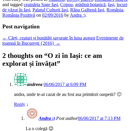
Email
and tagged
ceainăria Sage Iași
,
Copou
,
grădină botanică
,
Iași
,
locuri
de văzut în Iași
,
Palatul Culturii Iași
,
Râpa Galbenă Iași
,
România
,
România Pozitivă
on
02/09/2016
by
Andra :)
.
Post navigation
←
Cărți, ceaiuri și bunătăți savurate în luna august
Evenimente de
toamnă în București {2016}
→
2 thoughts on “
O zi în Iași: ce am
explorat și învățat
”
andreea
06/06/2017 at 6:09 PM
andra, unde te-ai cazat de au fost asa primitori oaspetii? 🙂
Reply
↓
Andra :)
Post author
06/06/2017 at 7:13 PM
La o colegă 😉