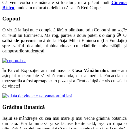
Că veni vorba de mâncare și localuri, mi-a plăcut mult
Cinema
Bistro
, unde am mâncat o delicioasă salată Red Carpet.
Copoul
O vizită la Iași nu e completă fără o plimbare prin Copou și un
selfie
cu teiul lui Eminescu. Mă rog, partea a doua puteți s-o săriți 😛 O
salbă de parcuri
urcă de la Piața Mihai Eminescu (La Fundație)
spre vârful dealului, îmbinându-se cu clădirile universității și
campusurile studențești.
În Parcul Expoziției am luat masa la
Casa Vânătorului
, unde am
așteptat o eternitate să vină comanda, dar a meritat. Focaccia cu
mozzarella a fost aproape ca o pizza și a făcut echipă de vis cu salata
de vinete!
Grădina Botanică
Iașiul se mândrește cu cea mai mare și mai veche grădină botanică
din țară. Era la amiază și se făcuse foarte cald, așa că după o
plimbărică pe alei am renunțat să mai caut serele și am tras la umbră,