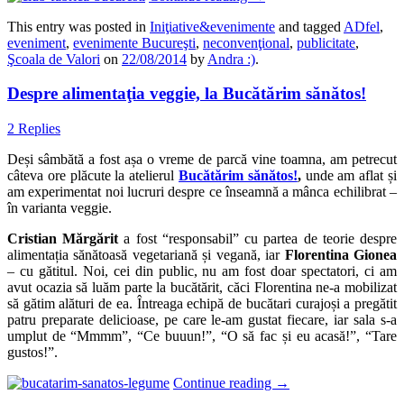
This entry was posted in
Iniţiative&evenimente
and tagged
ADfel
,
eveniment
,
evenimente Bucureşti
,
neconvenţional
,
publicitate
,
Şcoala de Valori
on
22/08/2014
by
Andra :)
.
Despre alimentaţia veggie, la Bucătărim sănătos!
2 Replies
Deși sâmbătă a fost așa o vreme de parcă vine toamna, am petrecut
câteva ore plăcute la atelierul
Bucătărim sănătos!
,
unde am aflat și
am experimentat noi lucruri despre ce înseamnă a mânca echilibrat –
în varianta veggie.
Cristian Mărgărit
a fost “responsabil” cu partea de teorie despre
alimentația sănătoasă vegetariană și vegană, iar
Florentina Gionea
– cu gătitul. Noi, cei din public, nu am fost doar spectatori, ci am
avut ocazia să luăm parte la bucătărit, căci Florentina ne-a mobilizat
să gătim alături de ea. Întreaga echipă de bucătari curajoși a pregătit
patru preparate delicioase, pe care le-am gustat fiecare, iar sala s-a
umplut de “Mmmm”, “Ce buuun!”, “O să fac și eu acasă!”, “Tare
gustos!”.
Continue reading
→