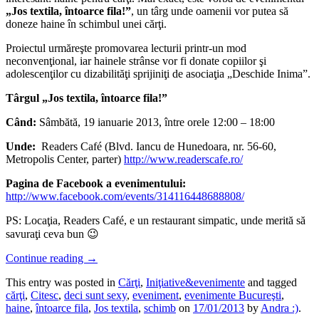
„Jos textila, întoarce fila!”
, un târg unde oamenii vor putea să
doneze haine în schimbul unei cărţi.
Proiectul urmăreşte promovarea lecturii printr-un mod
neconvenţional, iar hainele strânse vor fi donate copiilor şi
adolescenţilor cu dizabilităţi sprijiniţi de asociaţia „Deschide Inima”.
Târgul „Jos textila, întoarce fila!”
Când:
Sâmbătă, 19 ianuarie 2013, între orele 12:00 – 18:00
Unde:
Readers Café (Blvd. Iancu de Hunedoara, nr. 56-60,
Metropolis Center, parter)
http://www.readerscafe.ro/
Pagina de Facebook a evenimentului:
http://www.facebook.com/events/314116448688808/
PS: Locaţia, Readers Café, e un restaurant simpatic, unde merită să
savuraţi ceva bun 😉
Continue reading
→
This entry was posted in
Cărţi
,
Iniţiative&evenimente
and tagged
cărţi
,
Citesc
,
deci sunt sexy
,
eveniment
,
evenimente Bucureşti
,
haine
,
întoarce fila
,
Jos textila
,
schimb
on
17/01/2013
by
Andra :)
.