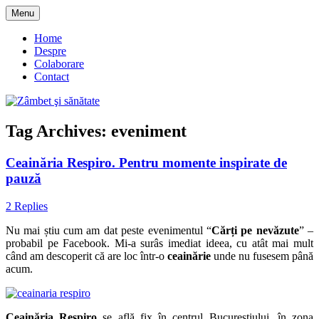
Skip
Menu
to
blog despre starea de bine :)
Zâmbet şi sănătate
content
Home
Despre
Colaborare
Contact
Tag Archives:
eveniment
Ceainăria Respiro. Pentru momente inspirate de
pauză
2 Replies
Nu mai știu cum am dat peste evenimentul “
Cărți pe nevăzute
” –
probabil pe Facebook. Mi-a surâs imediat ideea, cu atât mai mult
când am descoperit că are loc într-o
ceainărie
unde nu fusesem până
acum.
Ceainăria Respiro
se află fix în centrul Bucureștiului, în zona