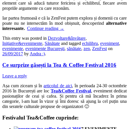
element care să aducă tuturor fericirea și echilibrul, fiecare avem
propriile argumente cu care rezonăm.
Iar partea frumoasă e că la ZenFest putem explora și domenii cu care
poate nu ne intersectăm în mod obișnuit, descoperind
alternative
interesante.
Continue reading
→
This entry was posted in
Dezvoltare&învăţare
,
Iniţiative&evenimente
,
Sănătate
and tagged
echilibru
,
eveniment
,
evenimente
,
evenimente Bucureşti
,
sănătate
,
zen
,
ZenFest
on
26/09/2017
by
Andra :)
.
Ce surprize găsești la Tea & Coffee Festival 2016
Leave a reply
Așa cum ziceam și în
articolul de aici
, în perioada 24-30 octombrie
2016 în București are loc
Tea&Coffee Festival
, eveniment dedicat
pasionaților de ceai și cafea. Și pentru că mă încadrez în prima
categorie, l-am luat în vizor și îmi doresc să ajung la cel puțin una
din seratele culturale propuse de organizatori 🙂
Festivalul Tea&Coffee cuprinde:
7 EVENIMENTE –