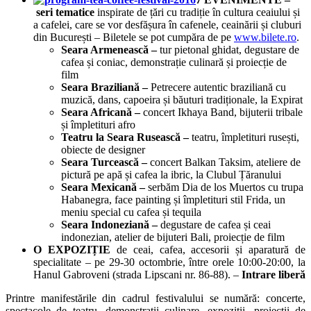
seri tematice
inspirate de țări cu tradiție în cultura ceaiului și
a cafelei, care se vor desfășura în cafenele, ceainării și cluburi
din București – Biletele se pot cumpăra de pe
www.bilete.ro
.
Seara Armenească –
tur pietonal ghidat, degustare de
cafea și coniac, demonstrație culinară și proiecție de
film
Seara Braziliană –
Petrecere autentic braziliană cu
muzică, dans, capoeira și băuturi tradiționale, la Expirat
Seara Africană –
concert Ikhaya Band, bijuterii tribale
și împletituri afro
Teatru la Seara Rusească –
teatru, împletituri rusești,
obiecte de designer
Seara Turcească –
concert Balkan Taksim, ateliere de
pictură pe apă și cafea la ibric, la Clubul Țăranului
Seara Mexicană –
serbăm Dia de los Muertos cu trupa
Habanegra, face painting și împletituri stil Frida, un
meniu special cu cafea și tequila
Seara Indoneziană –
degustare de cafea și ceai
indonezian, atelier de bijuteri Bali, proiecție de film
O EXPOZIȚIE
de ceai, cafea, accesorii și aparatură de
specialitate – pe 29-30 octombrie, între orele 10:00-20:00, la
Hanul Gabroveni (strada Lipscani nr. 86-88). –
Intrare liberă
Printre manifestările din cadrul festivalului se numără: concerte,
spectacole de teatru, demonstrații culinare, expoziții, proiecții de