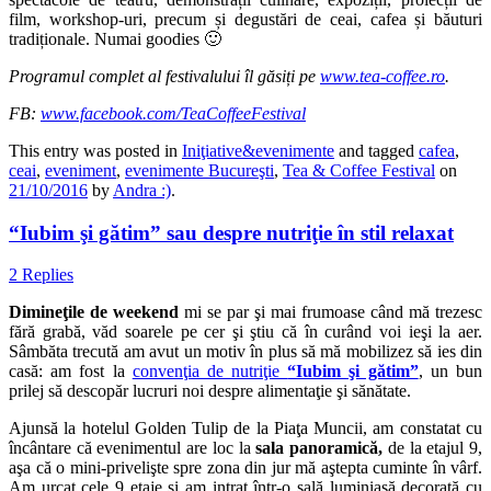
film, workshop-uri, precum și degustări de ceai, cafea și băuturi
tradiționale. Numai goodies 🙂
Programul complet al festivalului îl găsiți pe
www.tea-coffee.ro
.
FB:
www.facebook.com/TeaCoffeeFestival
This entry was posted in
Iniţiative&evenimente
and tagged
cafea
,
ceai
,
eveniment
,
evenimente Bucureşti
,
Tea & Coffee Festival
on
21/10/2016
by
Andra :)
.
“Iubim şi gătim” sau despre nutriţie în stil relaxat
2 Replies
Dimineţile de weekend
mi se par şi mai frumoase când mă trezesc
fără grabă, văd soarele pe cer şi ştiu că în curând voi ieşi la aer.
Sâmbăta trecută am avut un motiv în plus să mă mobilizez să ies din
casă: am fost la
convenţia de nutriţie
“Iubim şi gătim”
, un bun
prilej să descopăr lucruri noi despre alimentaţie şi sănătate.
Ajunsă la hotelul Golden Tulip de la Piaţa Muncii, am constatat cu
încântare că evenimentul are loc la
sala panoramică,
de la etajul 9,
aşa că o mini-privelişte spre zona din jur mă aştepta cuminte în vârf.
Am urcat cele 9 etaje şi am intrat într-o sală luminiasă decorată cu