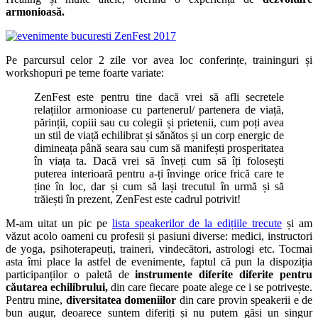
armonioasă.
Pe parcursul celor 2 zile vor avea loc conferințe, traininguri și
workshopuri pe teme foarte variate:
ZenFest este pentru tine dacă vrei să afli secretele
relațiilor armonioase cu partenerul/ partenera de viață,
părinții, copiii sau cu colegii și prietenii, cum poți avea
un stil de viață echilibrat și sănătos și un corp energic de
dimineața până seara sau cum să manifești prosperitatea
în viața ta. Dacă vrei să înveți cum să îți folosești
puterea interioară pentru a-ți învinge orice frică care te
ține în loc, dar și cum să lași trecutul în urmă și să
trăiești în prezent, ZenFest este cadrul potrivit!
M-am uitat un pic pe
lista speakerilor de la edițiile trecute
și am
văzut acolo oameni cu profesii și pasiuni diverse: medici, instructori
de yoga, psihoterapeuți, traineri, vindecători, astrologi etc. Tocmai
asta îmi place la astfel de evenimente, faptul că pun la dispoziția
participanților o paletă de
instrumente diferite diferite pentru
căutarea echilibrului,
din care fiecare poate alege ce i se potrivește.
Pentru mine,
diversitatea domeniilor
din care provin speakerii e de
bun augur, deoarece suntem diferiți și nu putem găsi un singur