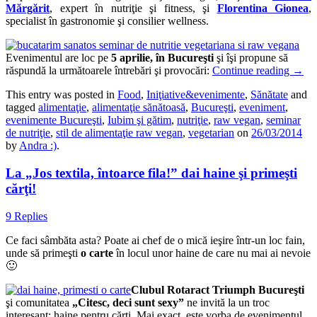
Mărgărit
, expert în nutriţie şi fitness, şi
Florentina Gionea
,
specialist în gastronomie şi consilier wellness.
Evenimentul are loc pe
5 aprilie, în Bucureşti
şi îşi propune să
răspundă la următoarele întrebări şi provocări:
Continue reading
→
This entry was posted in
Food
,
Iniţiative&evenimente
,
Sănătate
and
tagged
alimentaţie
,
alimentaţie sănătoasă
,
Bucureşti
,
eveniment
,
evenimente Bucureşti
,
Iubim şi gătim
,
nutriţie
,
raw vegan
,
seminar
de nutriţie
,
stil de alimentaţie raw vegan
,
vegetarian
on
26/03/2014
by
Andra :)
.
La „Jos textila, întoarce fila!” dai haine şi primeşti
cărţi!
9 Replies
Ce faci sâmbăta asta? Poate ai chef de o mică ieşire într-un loc fain,
unde să primeşti
o carte
în locul unor haine de care nu mai ai nevoie
🙂
Clubul Rotaract Triumph Bucureşti
şi comunitatea
„Citesc, deci sunt sexy”
ne invită la un troc
interesant: haine pentru cărţi. Mai exact, este vorba de evenimentul