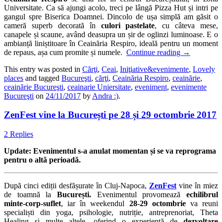
Universitate. Ca să ajungi acolo, treci pe lângă Pizza Hut și intri pe
gangul spre Biserica Doamnei. Dincolo de ușa simplă am găsit o
cameră superb decorată în
culori pastelate
, cu câteva mese,
canapele și scaune, având deasupra un șir de oglinzi luminoase. E o
ambianță liniștitoare în Ceainăria Respiro, ideală pentru un moment
de repaus, așa cum promite și numele.
Continue reading
→
This entry was posted in
Cărţi
,
Ceai
,
Iniţiative&evenimente
,
Lovely
places
and tagged
Bucureşti
,
cărţi
,
Ceainăria Respiro
,
ceainărie
,
ceainărie Bucureşti
,
ceainarie Uniersitate
,
eveniment
,
evenimente
Bucureşti
on
24/11/2017
by
Andra :)
.
ZenFest vine la București pe 28 și 29 octombrie 2017
2 Replies
Update: Evenimentul s-a anulat momentan și se va reprograma
pentru o altă perioadă.
După cinci ediții desfășurate în Cluj-Napoca,
ZenFest
vine în miez
de toamnă la
București.
Evenimentul provomează
echilibrul
minte-corp-suflet
, iar în weekendul
28-29 octombrie
va reuni
specialiști din yoga, psihologie, nutriție, antreprenoriat, Theta
Healing și multe altele, oferind o experiență de
dezvoltare