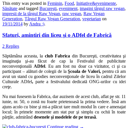
This entry was posted in
Feminin
,
Food
,
Iniţiative&evenimente
,
Sănătate
and tagged
Bucureşti
,
eveniment
,
imagini târgul raw vegan
,
impresii de la târgul Raw Vegan
,
raw vegan
,
Raw Vegan
Generation
,
Târgul Raw Vegan Generation
,
vegetarian
on
19/11/2014
by
Andra :)
.
Sfaturi, amintiri din liceu şi o ADfel de Fabrică
2 Replies
Săptămâna aceasta, la
club Fabrica
din Bucureşti, creativitatea şi
imaginaţia şi-au făcut de cap la Festivalul de publicitate
neconvenţională
ADfel
. Eu am fost nu doar ca vizitator, ci şi ca
participant – alături de colegii de la
Şcoala de Valori,
pentru că am
avut un stand cu goodies neconvenţionale de liceu în cadrul Zilelor
Culturale ADfel
,
parte a festivalului dedicată ONG-urilor cu idei
creţe.
Nu mai fusesem la Fabrica, dar auzisem de acest club, aflat pe str. 11
iunie, nr. 50, o zonă nu foarte prietenoasă la prima vedere. Însă am
ajuns acolo cu bine şi mi-a plăcut tare mult modul în care e amenajat
locul; în primele momente am stat pur şi simplu cu ochii în toate
părţile, admirând
desenele şi modelele de pe terasă
.
Continue reading
→