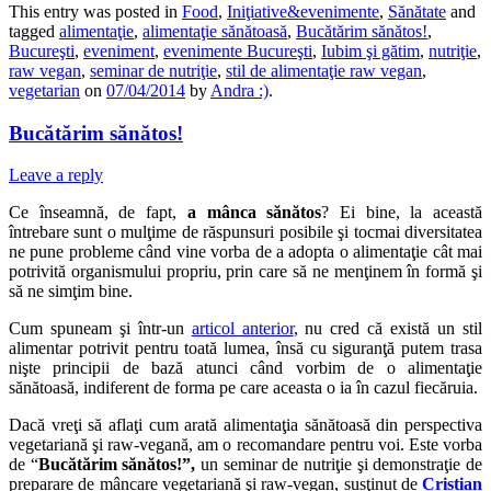
This entry was posted in
Food
,
Iniţiative&evenimente
,
Sănătate
and
tagged
alimentaţie
,
alimentaţie sănătoasă
,
Bucătărim sănătos!
,
Bucureşti
,
eveniment
,
evenimente Bucureşti
,
Iubim şi gătim
,
nutriţie
,
raw vegan
,
seminar de nutriţie
,
stil de alimentaţie raw vegan
,
vegetarian
on
07/04/2014
by
Andra :)
.
Bucătărim sănătos!
Leave a reply
Ce înseamnă, de fapt,
a mânca sănătos
? Ei bine, la această
întrebare sunt o mulţime de răspunsuri posibile şi tocmai diversitatea
ne pune probleme când vine vorba de a adopta o alimentaţie cât mai
potrivită organismului propriu, prin care să ne menţinem în formă şi
să ne simţim bine.
Cum spuneam şi într-un
articol anterior
, nu cred că există un stil
alimentar potrivit pentru toată lumea, însă cu siguranţă putem trasa
nişte principii de bază atunci când vorbim de o alimentaţie
sănătoasă, indiferent de forma pe care aceasta o ia în cazul fiecăruia.
Dacă vreţi să aflaţi cum arată alimentaţia sănătoasă din perspectiva
vegetariană şi raw-vegană, am o recomandare pentru voi. Este vorba
de “
Bucătărim sănătos!”,
un seminar
de nutriţie şi demonstraţie de
preparare de mâncare vegetariană şi raw-vegan, susţinut de
Cristian