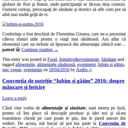
globuri de flori şi fluturi, unde participanţii se făceau deja comozi.
Oameni curioşi, preocupaţi de sănătate şi dornici să afle cum pot să
aibă mai multă grijă de ei.
Conferinţa a fost deschisă de Florentina Gionea, care ne-a prezentat
câteva sfaturi utile pentru o viaţă mai sănătoasă. Am aflat că
elementul care nu trebuie să lipsească din alimentaţia zilnică este…
pateul
😀
Continue reading
→
This entry was posted in
Food
,
Iniţiative&evenimente
,
Sănătate
and
tagged
alimentaţie
,
alimentaţie sănătoasă
,
eveniment
,
Iubim şi gătim
,
raw vegan
,
vegetarian
on
18/04/2016
by
Andra :)
.
Convenţia de nutriţie “Iubim şi gătim” 2016: despre
mâncare şi fericire
Leave a reply
Când vine vorba de
alimentaţie şi sănătate
, sunt mereu pe fază,
pentru că îmi place să descopăr produse şi idei noi şi să-mi
reamintesc chestii pe care poate le ştiu, dar le pierd uneori din
vedere. De aceea, mă bucur să pot lua parte la
Convenţia de