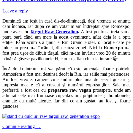
Leave a reply
Duminică am ieşit in casă dis-de-dimineaţă, deşi vremea se anunţa
cam închisă, iar după ce am votat m-am îndreptat spre Romexpo,
unde avea loc
târgul Raw Generation
.
A fost pentru a treia sau a
patra oară când am mers la acest eveniment, aflat deja la a opta
ediţie. Până acum s-a ţinut la Rin Grand Hotel, o locaţie care pe
mine nu prea m-a încântat, din cauza zonei. Nici la
Romexpo
n-a
fost prea uşor de dibuit târgul, căci m-am învârtit vreo 20 de minute
până să găsesc pavilioanele H, care se aflau chiar la intrare 😀
Încă de la intrare, mi s-a părut că este amenajat foarte potrivit.
Atmosfera a fost mai destinsă decât la Rin, iar sălile mai prietenoase.
Au fost vreo 3 camere cu standuri plus una de servit gustări şi
impresia mea e că a crescut şi numărul expozanţilor. Sala mea
preferată a fost cea cu
preparate raw vegan
proaspete, unde am
admirat cele mai frumoase cupcakes-uri, prăjiturele şi bombonele,
aranjate cu multă atenţie. Iar din ce am gustat, au fost şi foarte
gustoase.
Continue reading
→