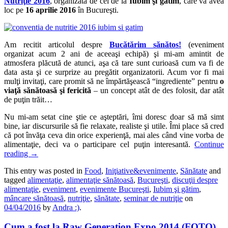
Nutriţie 2016
, organizată de cei de la
Iubim şi gătim
, care va avea
loc pe
16 aprilie 2016
în Bucureşti.
Am recitit articolul despre
Bucătărim sănătos!
(eveniment
organizat acum 2 ani de aceeaşi echipă) şi mi-am amintit de
atmosfera plăcută de atunci, aşa că tare sunt curioasă cum va fi de
data asta şi ce surprize au pregătit organizatorii. Acum vor fi mai
mulţi invitaţi, care promit să ne împărtăşească “ingrediente” pentru
o
viaţă sănătoasă şi fericită
– un concept atât de des folosit, dar atât
de puţin trăit…
Nu mi-am setat cine ştie ce aşteptări, îmi doresc doar să mă simt
bine, iar discursurile să fie relaxate, realiste şi utile. Îmi place să cred
că pot învăţa ceva din orice experienţă, mai ales când vine vorba de
alimentaţie, deci va o participare cel puţin interesantă.
Continue
reading
→
This entry was posted in
Food
,
Iniţiative&evenimente
,
Sănătate
and
tagged
alimentaţie
,
alimentaţie sănătoasă
,
Bucureşti
,
discuţii despre
alimentaţie
,
eveniment
,
evenimente Bucureşti
,
Iubim şi gătim
,
mâncare sănătoasă
,
nutriţie
,
sănătate
,
seminar de nutriţie
on
04/04/2016
by
Andra :)
.
Cum a fost la Raw Generation Expo 2014 (FOTO)