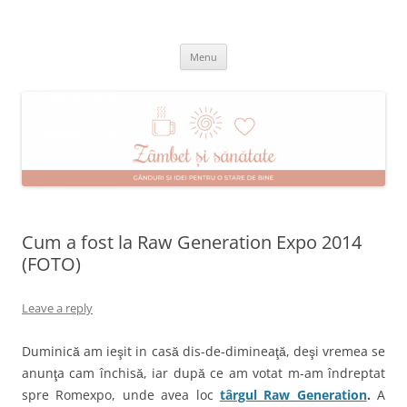
Skip
to
Zâmbet şi sănătate
content
blog despre starea de bine :)
Menu
Cum a fost la Raw Generation Expo 2014
(FOTO)
Leave a reply
Duminică am ieşit in casă dis-de-dimineaţă, deşi vremea se
anunţa cam închisă, iar după ce am votat m-am îndreptat
spre Romexpo, unde avea loc
târgul Raw Generation
.
A