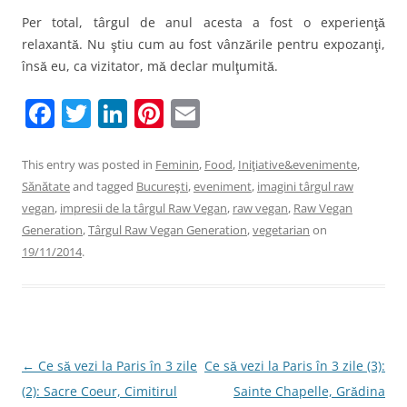
Per total, târgul de anul acesta a fost o experienţă
relaxantă. Nu ştiu cum au fost vânzările pentru expozanţi,
însă eu, ca vizitator, mă declar mulţumită.
F
T
Li
Pi
E
a
w
n
nt
m
c
itt
k
er
ai
This entry was posted in
Feminin
,
Food
,
Iniţiative&evenimente
,
Sănătate
and tagged
Bucureşti
,
eveniment
,
imagini târgul raw
e
er
e
e
l
vegan
,
impresii de la târgul Raw Vegan
,
raw vegan
,
Raw Vegan
b
dI
st
Generation
,
Târgul Raw Vegan Generation
,
vegetarian
on
o
n
19/11/2014
.
o
k
Post
←
Ce să vezi la Paris în 3 zile
Ce să vezi la Paris în 3 zile (3):
navigation
(2): Sacre Coeur, Cimitirul
Sainte Chapelle, Grădina