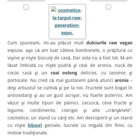
Cum spuneam, mi-au plăcut mult
dulciurile raw vegan
expuse, aşa că am luat câteva bombonele, o prăjitură cu
vişine şi nişte biscuiţi de casă. Dar asta nu a fost tot. M-am
lăsat îmbiată cu nişte pudră şi ceai de aronia, nucă de
cocos rasă şi un
ceai oolong
delicios, cu iasomie şi
portocale. Nu cred că mai gustasem până atunci
aronia
–
deşi arbustul se cultivă şi pe la noi. Fructele sunt bogat în
antioxidanţi şi au un gust acrişor, nu foarte puternic. Am
văzut şi multe tipuri de pâinici, zacuscă, ceva fructe şi
legume, condimente, covrigei şi alte „crănţănele”,
cosmetice, un stand cu cărţi etc. Am descoperit şi un stand
cu nişte
bijuuri
geniale, lucrate cu migală din fimo, cu
motive tradiţionale.