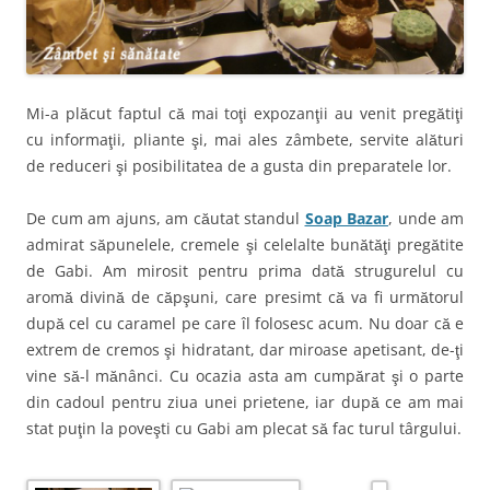
Mi-a plăcut faptul că mai toţi expozanţii au venit pregătiţi
cu informaţii, pliante şi, mai ales zâmbete, servite alături
de reduceri şi posibilitatea de a gusta din preparatele lor.
De cum am ajuns, am căutat standul
Soap Bazar
, unde am
admirat săpunelele, cremele şi celelalte bunătăţi pregătite
de Gabi. Am mirosit pentru prima dată strugurelul cu
aromă divină de căpşuni, care presimt că va fi următorul
după cel cu caramel pe care îl folosesc acum. Nu doar că e
extrem de cremos şi hidratant, dar miroase apetisant, de-ţi
vine să-l mănânci. Cu ocazia asta am cumpărat şi o parte
din cadoul pentru ziua unei prietene, iar după ce am mai
stat puţin la poveşti cu Gabi am plecat să fac turul târgului.