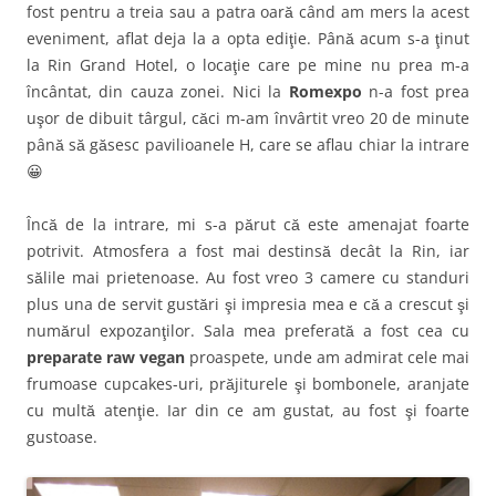
fost pentru a treia sau a patra oară când am mers la acest
eveniment, aflat deja la a opta ediţie. Până acum s-a ţinut
la Rin Grand Hotel, o locaţie care pe mine nu prea m-a
încântat, din cauza zonei. Nici la
Romexpo
n-a fost prea
uşor de dibuit târgul, căci m-am învârtit vreo 20 de minute
până să găsesc pavilioanele H, care se aflau chiar la intrare
😀
Încă de la intrare, mi s-a părut că este amenajat foarte
potrivit. Atmosfera a fost mai destinsă decât la Rin, iar
sălile mai prietenoase. Au fost vreo 3 camere cu standuri
plus una de servit gustări şi impresia mea e că a crescut şi
numărul expozanţilor. Sala mea preferată a fost cea cu
preparate raw vegan
proaspete, unde am admirat cele mai
frumoase cupcakes-uri, prăjiturele şi bombonele, aranjate
cu multă atenţie. Iar din ce am gustat, au fost şi foarte
gustoase.