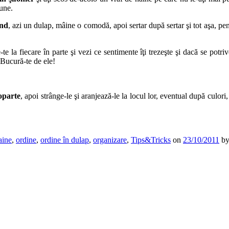
pune.
ând
, azi un dulap, mâine o comodă, apoi sertar după sertar şi tot aşa, pen
te la fiecare în parte şi vezi ce sentimente îţi trezeşte şi dacă se potr
. Bucură-te de ele!
eoparte
, apoi strânge-le şi aranjează-le la locul lor, eventual după culori,
aine
,
ordine
,
ordine în dulap
,
organizare
,
Tips&Tricks
on
23/10/2011
b