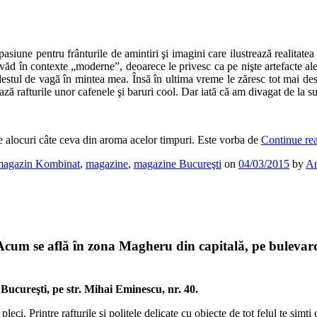
siune pentru frânturile de amintiri şi imagini care ilustrează realitate
e văd în contexte „moderne”, deoarece le privesc ca pe nişte artefacte a
estul de vagă în mintea mea. Însă în ultima vreme le zăresc tot mai des î
ză rafturile unor cafenele şi baruri cool. Dar iată că am divagat de la s
 alocuri câte ceva din aroma acelor timpuri. Este vorba de
Continue re
magazin Kombinat
,
magazine
,
magazine Bucureşti
on
04/03/2015
by
An
m se află în zona Magheru din capitală, pe bulevardul 
Bucureşti, pe str. Mihai Eminescu, nr. 40.
ci. Printre rafturile şi poliţele delicate cu obiecte de tot felul te simţi