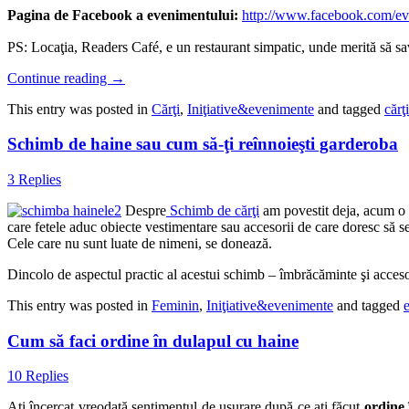
Pagina de Facebook a evenimentului:
http://www.facebook.com/e
PS: Locaţia, Readers Café, e un restaurant simpatic, unde merită să s
Continue reading
→
This entry was posted in
Cărţi
,
Iniţiative&evenimente
and tagged
cărţi
Schimb de haine sau cum să-ţi reînnoieşti garderoba
3 Replies
Despre
Schimb de cărţi
am povestit deja, acum o s
care fetele aduc obiecte vestimentare sau accesorii de care doresc să se
Cele care nu sunt luate de nimeni, se donează.
Dincolo de aspectul practic al acestui schimb – îmbrăcăminte şi accesor
This entry was posted in
Feminin
,
Iniţiative&evenimente
and tagged
Cum să faci ordine în dulapul cu haine
10 Replies
Aţi încercat vreodată sentimentul de uşurare după ce aţi făcut
ordine î