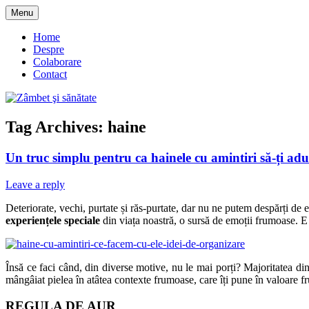
Skip
Menu
to
blog despre starea de bine :)
Zâmbet şi sănătate
content
Home
Despre
Colaborare
Contact
Tag Archives:
haine
Un truc simplu pentru ca hainele cu amintiri să-ți ad
Leave a reply
Deteriorate, vechi, purtate și răs-purtate, dar nu ne putem despărți de 
experiențele speciale
din viața noastră, o sursă de emoții frumoase. E
Însă ce faci când, din diverse motive, nu le mai porți? Majoritatea di
mângâiat pielea în atâtea contexte frumoase, care îți pune în valoare fr
REGULA DE AUR