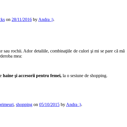
cks
on
28/11/2016
by
Andra :)
.
uze sau rochii. Ador detaliile, combinaţiile de culori şi mi se pare că mă
arderoba mea:
de
haine şi accesorii pentru femei,
la o sesiune de shopping.
rimeuri
,
shopping
on
05/10/2015
by
Andra :)
.