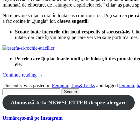
minunată de eliberare, de „alungare a spiritelor rele” chiar, aş putea s
Nu e nevoie să faci curat în toată casa dintr-un foc. Poţi să o iei
pe r
a fac ordine în „jungla” lor,
câteva sugestii:
Scoate toate lucrurile din locul respectiv şi sortează-le.
Uite-
uitate, dar care îţi vin bine şi pe care vei vea să le porţi mai des
Pe cele care îţi plac foarte mult şi le foloseşti des pune-le d
ele.
Continue reading
→
This entry was posted in
Feminin
,
Tips&Tricks
and tagged
feminin
,
h
Search
for:
Abonează-te la NEWSLETTER despre alergare
Urmărește-mă pe Instagram