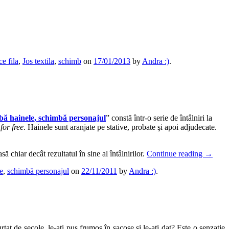
ce fila
,
Jos textila
,
schimb
on
17/01/2013
by
Andra :)
.
ă hainele, schimbă personajul
” constă într-o serie de întâlniri la
a
for free
. Hainele sunt aranjate pe stative, probate şi apoi adjudecate.
ă chiar decât rezultatul în sine al întâlnirilor.
Continue reading
→
e
,
schimbă personajul
on
22/11/2011
by
Andra :)
.
tat de secole, le-aţi pus frumos în sacoşe şi le-aţi dat? Este o senzaţie