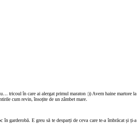
 sau… tricoul în care ai alergat primul maraton :)) Avem haine martore la
ntirile cum revin, însoțite de un zâmbet mare.
 în garderobă. E greu să te desparți de ceva care te-a îmbrăcat și ți-a