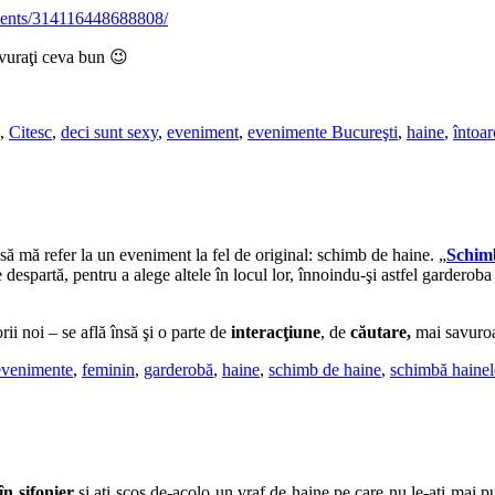
vents/314116448688808/
avuraţi ceva bun 😉
,
Citesc
,
deci sunt sexy
,
eveniment
,
evenimente Bucureşti
,
haine
,
întoar
ă mă refer la un eveniment la fel de original: schimb de haine. „
Schimb
 despartă, pentru a alege altele în locul lor, înnoindu-şi astfel garderob
ii noi – se află însă şi o parte de
interacţiune
, de
căutare,
mai savuroas
evenimente
,
feminin
,
garderobă
,
haine
,
schimb de haine
,
schimbă hainel
n şifonier
şi aţi scos de-acolo un vraf de haine pe care nu le-aţi mai pur