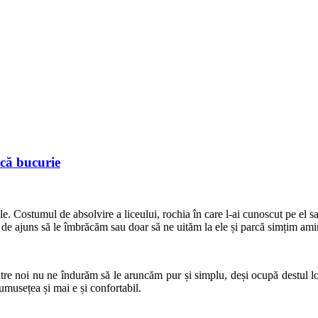
ucă bucurie
ele. Costumul de absolvire a liceului, rochia în care l-ai cunoscut pe el
 de ajuns să le îmbrăcăm sau doar să ne uităm la ele și parcă simțim ami
ntre noi nu ne îndurăm să le aruncăm pur și simplu, deși ocupă destul loc
umusețea și mai e și confortabil.