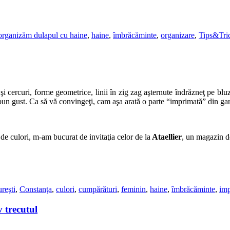
organizăm dulapul cu haine
,
haine
,
îmbrăcăminte
,
organizare
,
Tips&Tri
e şi cercuri, forme geometrice, linii în zig zag aşternute îndrăzneţ pe bl
u bun gust. Ca să vă convingeţi, cam aşa arată o parte “imprimată” din g
de culori, m-am bucurat de invitaţia celor de la
Ataellier
, un magazin 
reşti
,
Constanţa
,
culori
,
cumpărături
,
feminin
,
haine
,
îmbrăcăminte
,
imp
 trecutul