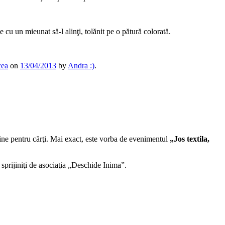
e cu un mieunat să-l alinţi, tolănit pe o pătură colorată.
cea
on
13/04/2013
by
Andra :)
.
aine pentru cărţi. Mai exact, este vorba de evenimentul
„Jos textila,
 sprijiniţi de asociaţia „Deschide Inima”.