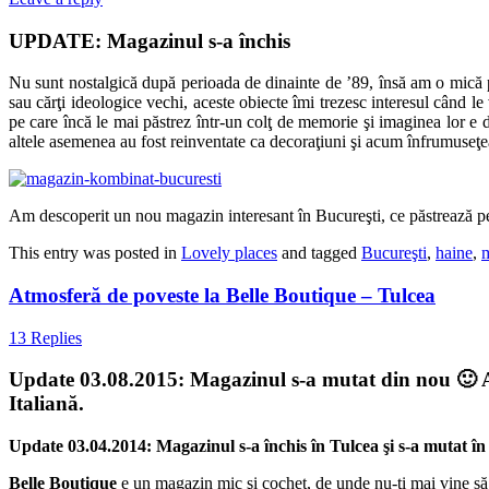
UPDATE: Magazinul s-a închis
Nu sunt nostalgică după perioada de dinainte de ’89, însă am o mică pa
sau cărţi ideologice vechi, aceste obiecte îmi trezesc interesul când l
pe care încă le mai păstrez într-un colţ de memorie şi imaginea lor e d
altele asemenea au fost reinventate ca decoraţiuni şi acum înfrumuseţea
Am descoperit un nou magazin interesant în Bucureşti, ce păstrează pe
This entry was posted in
Lovely places
and tagged
Bucureşti
,
haine
,
Atmosferă de poveste la Belle Boutique – Tulcea
13 Replies
Update 03.08.2015: Magazinul s-a mutat din nou 🙂 Acu
Italiană.
Update 03.04.2014: Magazinul s-a închis în Tulcea şi s-a mutat în 
Belle Boutique
e un magazin mic şi cochet, de unde nu-ţi mai vine să ple