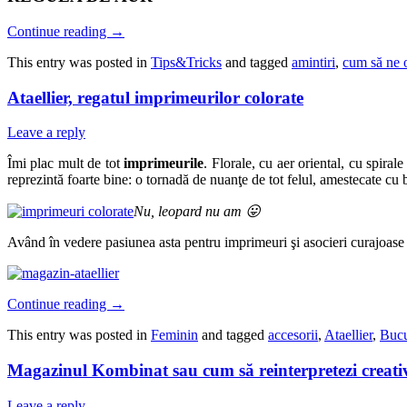
Continue reading
→
This entry was posted in
Tips&Tricks
and tagged
amintiri
,
cum să ne 
Ataellier, regatul imprimeurilor colorate
Leave a reply
Îmi plac mult de tot
imprimeurile
. Florale, cu aer oriental, cu spiral
reprezintă foarte bine: o tornadă de nuanţe de tot felul, amestecate c
Nu, leopard nu am 😛
Având în vedere pasiunea asta pentru imprimeuri şi asocieri curajoase 
Continue reading
→
This entry was posted in
Feminin
and tagged
accesorii
,
Ataellier
,
Bucu
Magazinul Kombinat sau cum să reinterpretezi creativ
Leave a reply