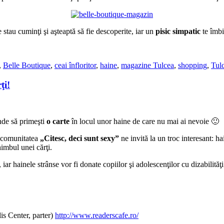
e stau cuminţi şi aşteaptă să fie descoperite, iar un
pisic simpatic
te îmbi
,
Belle Boutique
,
ceai înfloritor
,
haine
,
magazine Tulcea
,
shopping
,
Tul
ţi!
unde să primeşti
o carte
în locul unor haine de care nu mai ai nevoie 🙂
 comunitatea
„Citesc, deci sunt sexy”
ne invită la un troc interesant: h
imbul unei cărţi.
r hainele strânse vor fi donate copiilor şi adolescenţilor cu dizabilităţi
s Center, parter)
http://www.readerscafe.ro/