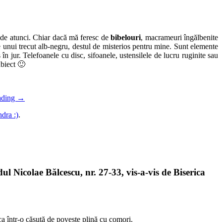
a de atunci. Chiar dacă mă feresc de
bibelouri
, macrameuri îngălbenite
le unui trecut alb-negru, destul de misterios pentru mine. Sunt elemente
n jur. Telefoanele cu disc, sifoanele, ustensilele de lucru ruginite sau
ubiect 🙂
ading
→
dra :)
.
Nicolae Bălcescu, nr. 27-33, vis-a-vis de Biserica
 ca într-o căsuţă de poveste plină cu comori.