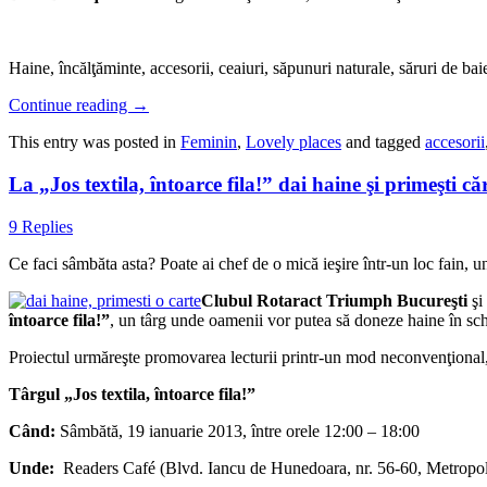
Haine, încălţăminte, accesorii, ceaiuri, săpunuri naturale, săruri de bai
Continue reading
→
This entry was posted in
Feminin
,
Lovely places
and tagged
accesorii
La „Jos textila, întoarce fila!” dai haine şi primeşti căr
9 Replies
Ce faci sâmbăta asta? Poate ai chef de o mică ieşire într-un loc fain, 
Clubul Rotaract Triumph Bucureşti
şi
întoarce fila!”
, un târg unde oamenii vor putea să doneze haine în sch
Proiectul urmăreşte promovarea lecturii printr-un mod neconvenţional, ia
Târgul „Jos textila, întoarce fila!”
Când:
Sâmbătă, 19 ianuarie 2013, între orele 12:00 – 18:00
Unde:
Readers Café (Blvd. Iancu de Hunedoara, nr. 56-60, Metropoli