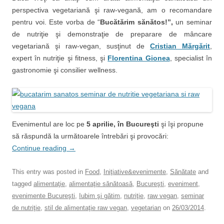
perspectiva vegetariană şi raw-vegană, am o recomandare
pentru voi. Este vorba de “
Bucătărim sănătos!”,
un seminar
de nutriţie şi demonstraţie de preparare de mâncare
vegetariană şi raw-vegan, susţinut de
Cristian Mărgărit
,
expert în nutriţie şi fitness, şi
Florentina Gionea
, specialist în
gastronomie şi consilier wellness.
Evenimentul are loc pe
5 aprilie, în Bucureşti
şi îşi propune
să răspundă la următoarele întrebări şi provocări:
Continue reading
→
This entry was posted in
Food
,
Iniţiative&evenimente
,
Sănătate
and
tagged
alimentaţie
,
alimentaţie sănătoasă
,
Bucureşti
,
eveniment
,
evenimente Bucureşti
,
Iubim şi gătim
,
nutriţie
,
raw vegan
,
seminar
de nutriţie
,
stil de alimentaţie raw vegan
,
vegetarian
on
26/03/2014
.