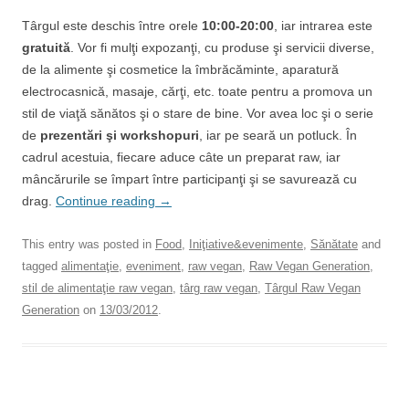
Târgul este deschis între orele
10:00-20:00
, iar intrarea este
gratuită
. Vor fi mulţi expozanţi, cu produse şi servicii diverse,
de la alimente şi cosmetice la îmbrăcăminte, aparatură
electrocasnică, masaje, cărţi, etc. toate pentru a promova un
stil de viaţă sănătos şi o stare de bine. Vor avea loc şi o serie
de
prezentări şi workshopuri
, iar pe seară un potluck. În
cadrul acestuia, fiecare aduce câte un preparat raw, iar
mâncărurile se împart între participanţi şi se savurează cu
drag.
Continue reading
→
This entry was posted in
Food
,
Iniţiative&evenimente
,
Sănătate
and
tagged
alimentaţie
,
eveniment
,
raw vegan
,
Raw Vegan Generation
,
stil de alimentaţie raw vegan
,
târg raw vegan
,
Târgul Raw Vegan
Generation
on
13/03/2012
.