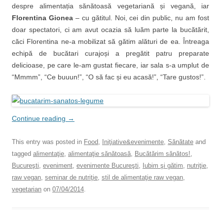
despre alimentația sănătoasă vegetariană și vegană, iar
Florentina Gionea
– cu gătitul. Noi, cei din public, nu am fost
doar spectatori, ci am avut ocazia să luăm parte la bucătărit,
căci Florentina ne-a mobilizat să gătim alături de ea. Întreaga
echipă de bucătari curajoși a pregătit patru preparate
delicioase, pe care le-am gustat fiecare, iar sala s-a umplut de
“Mmmm”, “Ce buuun!”, “O să fac și eu acasă!”, “Tare gustos!”.
Continue reading
→
This entry was posted in
Food
,
Iniţiative&evenimente
,
Sănătate
and
tagged
alimentaţie
,
alimentaţie sănătoasă
,
Bucătărim sănătos!
,
Bucureşti
,
eveniment
,
evenimente Bucureşti
,
Iubim şi gătim
,
nutriţie
,
raw vegan
,
seminar de nutriţie
,
stil de alimentaţie raw vegan
,
vegetarian
on
07/04/2014
.