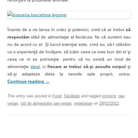
renunţării la produsele animale.
Înainte de a ne lansa în critici şi polemici, cred că ar trebui
să
respectăm
stilul de alimentaţie al fiecăruia, fie că suntem sau
nu de acord cu el. Şi lucrul esenţial este, cred eu, să-l utilizăm
ca o experienţă de învăţare, să luăm ceea ce este bun din el şi
ceea ce ni se potriveşte. pentru că nu există un mod de
alimentaţie
ideal
, ci
fiecare ar trebui să-şi asculte corpul
şi
să-şi adapteze dieta la nevoile sale proprii, unice
.
Continue reading
→
This entry was posted in
Food
,
Sănătate
and tagged
omnivor
,
raw
vegan
,
stil de alimentaţie raw vegan
,
vegetarian
on
29/02/2012
.