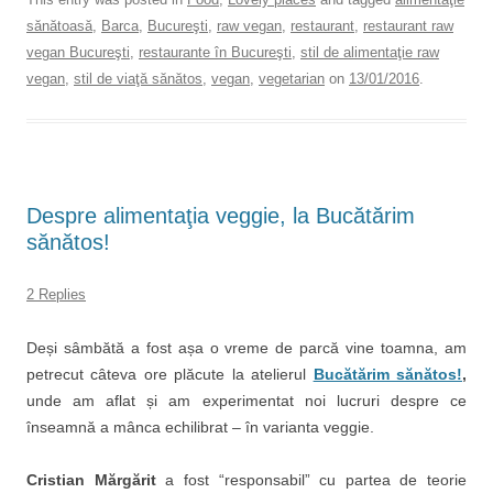
sănătoasă
,
Barca
,
Bucureşti
,
raw vegan
,
restaurant
,
restaurant raw
vegan Bucureşti
,
restaurante în Bucureşti
,
stil de alimentaţie raw
vegan
,
stil de viaţă sănătos
,
vegan
,
vegetarian
on
13/01/2016
.
Despre alimentaţia veggie, la Bucătărim
sănătos!
2 Replies
Deși sâmbătă a fost așa o vreme de parcă vine toamna, am
petrecut câteva ore plăcute la atelierul
Bucătărim sănătos!
,
unde am aflat și am experimentat noi lucruri despre ce
înseamnă a mânca echilibrat – în varianta veggie.
Cristian Mărgărit
a fost “responsabil” cu partea de teorie