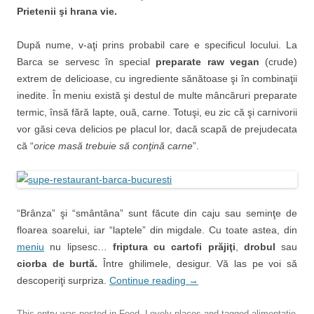
Prietenii şi hrana vie.
După nume, v-aţi prins probabil care e specificul locului. La
Barca se servesc în special
preparate raw vegan
(crude)
extrem de delicioase, cu ingrediente sănătoase şi în combinaţii
inedite. În meniu există şi destul de multe mâncăruri preparate
termic, însă fără lapte, ouă, carne. Totuşi, eu zic că şi carnivorii
vor găsi ceva delicios pe placul lor, dacă scapă de prejudecata
că “
orice masă trebuie să conţină carne
”.
“Brânza” şi “smântâna” sunt făcute din caju sau seminţe de
floarea soarelui, iar “laptele” din migdale. Cu toate astea, din
meniu
nu lipsesc…
friptura cu cartofi prăjiţi
,
drobul
sau
ciorba de burtă.
Între ghilimele, desigur. Vă las pe voi să
descoperiţi surpriza.
Continue reading
→
This entry was posted in
Food
,
Lovely places
and tagged
alimentaţie