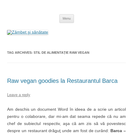
Skip
to
Zâmbet şi sănătate
content
blog despre starea de bine :)
Menu
TAG ARCHIVES:
STIL DE ALIMENTAŢIE RAW VEGAN
Raw vegan goodies la Restaurantul Barca
Leave a reply
Am deschis un document Word în ideea de a scrie un articol
pentru o colaborare, dar mi-am dat seama repede că nu am
chef de subiectul respectiv, aşa că am zis să vă povestesc
despre un restaurant drăguţ unde am fost de curând:
Barca –