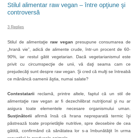
Stilul alimentar raw vegan – între opţiune şi
controversă
3 Replies
Stilul de alimentaţie
raw vegan
presupune consumarea de
„hrană vie”, adică de alimente crude, într-un procent de 60-
90%, iar restul gătit vegetarian. Dacă vegetarianismul este
privit cu circumspecţie de unii, vă daţi seama cam ce
prejudecăţi sunt despre raw vegan. Şi cred că mulţi se întreabă
ce mănâncă oamenii ăştia, numai salate?
Contestatarii
reclamă, printre altele, faptul că un stil de
alimentaţie raw vegan ar fi dezechilibrat nutriţional şi nu ar
asigura toate elementele necesare organismului uman.
Susţinătorii
afirmă însă că hrana nepreparată termic îşi
păstrează toate proprietăţile nutritive, spre deosebire de cea
gătită, confirmând că sănătatea lor s-a îmbunătăţit în urma