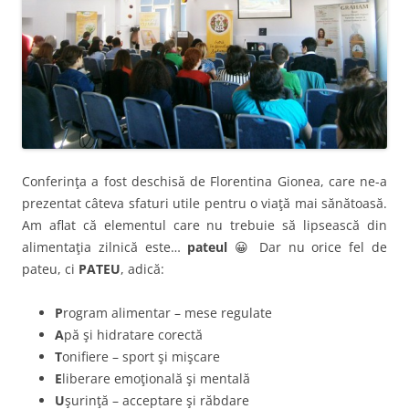
Conferinţa a fost deschisă de Florentina Gionea, care ne-a
prezentat câteva sfaturi utile pentru o viaţă mai sănătoasă.
Am aflat că elementul care nu trebuie să lipsească din
alimentaţia zilnică este…
pateul
😀
Dar nu orice fel de
pateu, ci
PATEU
, adică:
P
rogram alimentar – mese regulate
A
pă şi hidratare corectă
T
onifiere – sport şi mişcare
E
liberare emoţională şi mentală
U
şurinţă – acceptare şi răbdare