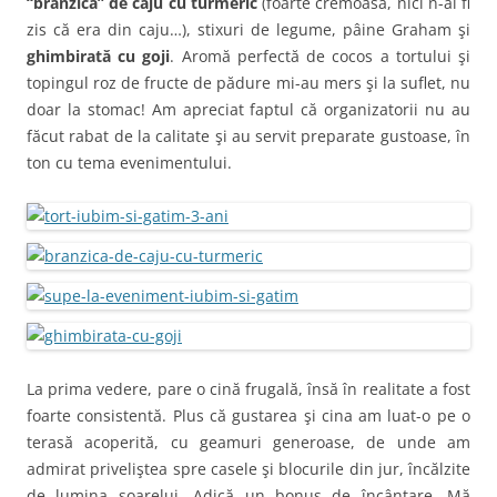
“brânzică” de caju cu turmeric
(foarte cremoasă, nici n-ai fi
zis că era din caju…), stixuri de legume, pâine Graham şi
ghimbirată cu goji
. Aromă perfectă de cocos a tortului şi
topingul roz de fructe de pădure mi-au mers şi la suflet, nu
doar la stomac! Am apreciat faptul că organizatorii nu au
făcut rabat de la calitate şi au servit preparate gustoase, în
ton cu tema evenimentului.
La prima vedere, pare o cină frugală, însă în realitate a fost
foarte consistentă. Plus că gustarea şi cina am luat-o pe o
terasă acoperită, cu geamuri generoase, de unde am
admirat priveliştea spre casele şi blocurile din jur, încălzite
de lumina soarelui. Adică un bonus de încântare. Mă