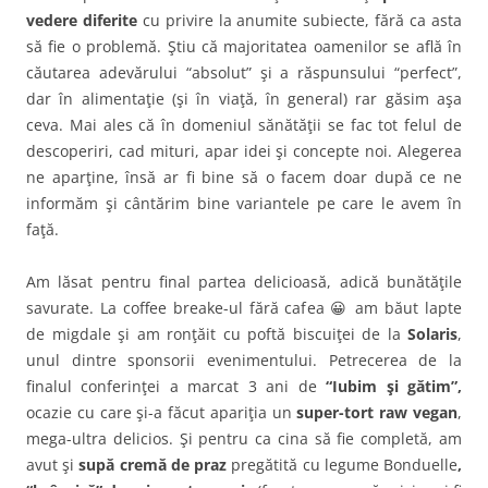
vedere diferite
cu privire la anumite subiecte, fără ca asta
să fie o problemă. Ştiu că majoritatea oamenilor se află în
căutarea adevărului “absolut” şi a răspunsului “perfect”,
dar în alimentaţie (şi în viaţă, în general) rar găsim aşa
ceva. Mai ales că în domeniul sănătăţii se fac tot felul de
descoperiri, cad mituri, apar idei şi concepte noi. Alegerea
ne aparţine, însă ar fi bine să o facem doar după ce ne
informăm şi cântărim bine variantele pe care le avem în
faţă.
Am lăsat pentru final partea delicioasă, adică bunătăţile
savurate. La coffee breake-ul fără cafea 😀 am băut lapte
de migdale şi am ronţăit cu poftă biscuiţei de la
Solaris
,
unul dintre sponsorii evenimentului. Petrecerea de la
finalul conferinţei a marcat 3 ani de
“Iubim şi gătim”,
ocazie cu care şi-a făcut apariţia un
super-tort raw vegan
,
mega-ultra delicios. Şi pentru ca cina să fie completă, am
avut şi
supă cremă de praz
pregătită cu legume Bonduelle
,