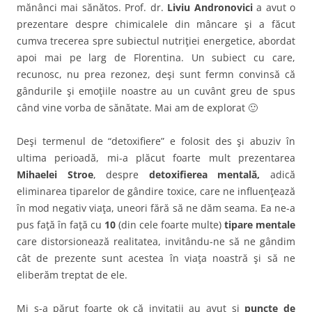
mănânci mai sănătos. Prof. dr.
Liviu Andronovici
a avut o
prezentare despre chimicalele din mâncare şi a făcut
cumva trecerea spre subiectul nutriţiei energetice, abordat
apoi mai pe larg de Florentina. Un subiect cu care,
recunosc, nu prea rezonez, deşi sunt fermn convinsă că
gândurile şi emoţiile noastre au un cuvânt greu de spus
când vine vorba de sănătate. Mai am de explorat 🙂
Deşi termenul de “detoxifiere” e folosit des şi abuziv în
ultima perioadă, mi-a plăcut foarte mult prezentarea
Mihaelei Stroe
, despre
detoxifierea mentală,
adică
eliminarea tiparelor de gândire toxice, care ne influenţează
în mod negativ viaţa, uneori fără să ne dăm seama. Ea ne-a
pus faţă în faţă cu
10
(din cele foarte multe)
tipare mentale
care distorsionează realitatea, invitându-ne să ne gândim
cât de prezente sunt acestea în viaţa noastră şi să ne
eliberăm treptat de ele.
Mi s-a părut foarte ok că invitaţii au avut şi
puncte de