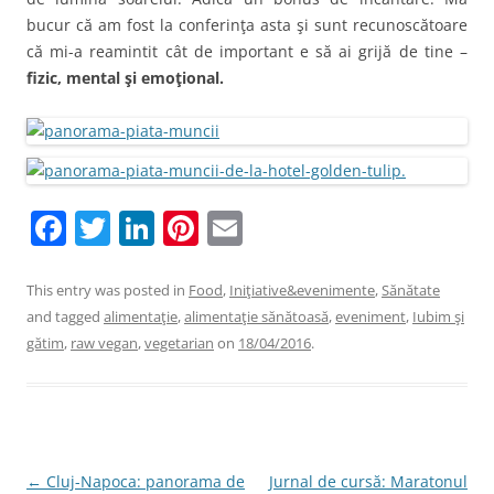
bucur că am fost la conferinţa asta şi sunt recunoscătoare
că mi-a reamintit cât de important e să ai grijă de tine –
fizic, mental şi emoţional.
F
T
Li
Pi
E
a
w
n
nt
m
c
itt
k
er
ai
This entry was posted in
Food
,
Iniţiative&evenimente
,
Sănătate
and tagged
alimentaţie
,
alimentaţie sănătoasă
,
eveniment
,
Iubim şi
e
er
e
e
l
gătim
,
raw vegan
,
vegetarian
on
18/04/2016
.
b
dI
st
o
n
o
k
Post
←
Cluj-Napoca: panorama de
Jurnal de cursă: Maratonul