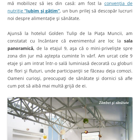
mă mobilizez să ies din casă: am fost la
convenţia de
nutriţie
“Iubim şi gătim”
, un bun prilej să descopăr lucruri
noi despre alimentaţie şi sănătate.
Ajunsă la hotelul Golden Tulip de la Piaţa Muncii, am
constatat cu încântare că evenimentul are loc la
sala
panoramică,
de la etajul 9, aşa că o mini-privelişte spre
zona din jur mă aştepta cuminte în vârf. Am urcat cele 9
etaje şi am intrat într-o sală luminiasă decorată cu globuri
de flori şi fluturi, unde participanţii se făceau deja comozi.
Oameni curioşi, preocupaţi de sănătate şi dornici să afle
cum pot să aibă mai multă grijă de ei.