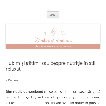
Skip
to
Zâmbet şi sănătate
content
blog despre starea de bine :)
Menu
“Iubim şi gătim” sau despre nutriţie în stil
relaxat
2 Replies
Dimineţile de weekend
mi se par şi mai frumoase când mă
trezesc fără grabă, văd soarele pe cer şi ştiu că în curând
voi ieşi la aer. Sâmbăta trecută am avut un motiv în plus să