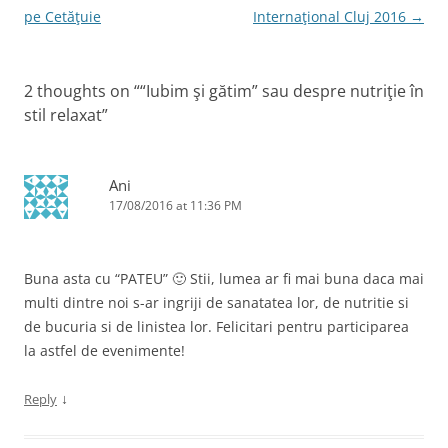
navigation
pe Cetăţuie
Internaţional Cluj 2016
→
2 thoughts on “
“Iubim şi gătim” sau despre nutriţie în
stil relaxat
”
Ani
17/08/2016 at 11:36 PM
Buna asta cu “PATEU” 🙂 Stii, lumea ar fi mai buna daca mai
multi dintre noi s-ar ingriji de sanatatea lor, de nutritie si
de bucuria si de linistea lor. Felicitari pentru participarea
la astfel de evenimente!
↓
Reply