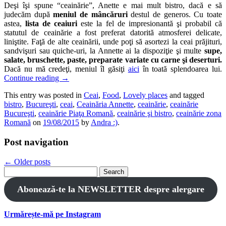
Deşi îşi spune “ceainărie”, Anette e mai mult bistro, dacă e să
judecăm după
meniul de mâncăruri
destul de generos. Cu toate
astea,
lista de ceaiuri
este la fel de impresionantă şi probabil că
statutul de ceainărie a fost preferat datorită atmosferei delicate,
liniştite. Faţă de alte ceainării, unde poţi să asortezi la ceai prăjituri,
sandvişuri sau quiche-uri, la Annette ai la dispoziţie şi multe
supe,
salate, bruschette, paste, preparate variate cu carne şi deserturi.
Dacă nu mă credeţi, meniul îl găsiţi
aici
în toată splendoarea lui.
Continue reading
→
This entry was posted in
Ceai
,
Food
,
Lovely places
and tagged
bistro
,
Bucureşti
,
ceai
,
Ceainăria Annette
,
ceainărie
,
ceainărie
Bucureşti
,
ceainărie Piaţa Romană
,
ceainărie şi bistro
,
ceainărie zona
Romană
on
19/08/2015
by
Andra :)
.
Post navigation
←
Older posts
Search
for:
Abonează-te la NEWSLETTER despre alergare
Urmărește-mă pe Instagram