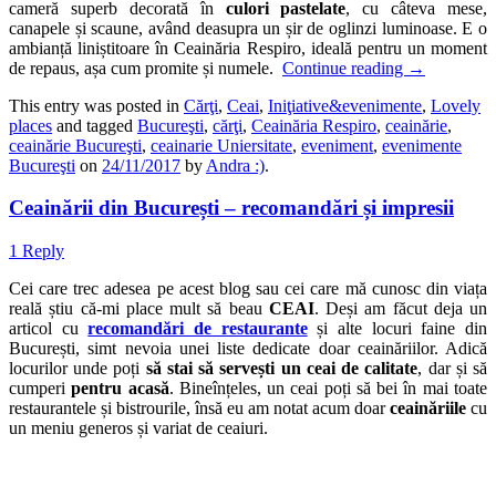
cameră superb decorată în
culori pastelate
, cu câteva mese,
canapele și scaune, având deasupra un șir de oglinzi luminoase. E o
ambianță liniștitoare în Ceainăria Respiro, ideală pentru un moment
de repaus, așa cum promite și numele.
Continue reading
→
This entry was posted in
Cărţi
,
Ceai
,
Iniţiative&evenimente
,
Lovely
places
and tagged
Bucureşti
,
cărţi
,
Ceainăria Respiro
,
ceainărie
,
ceainărie Bucureşti
,
ceainarie Uniersitate
,
eveniment
,
evenimente
Bucureşti
on
24/11/2017
by
Andra :)
.
Ceainării din București – recomandări și impresii
1 Reply
Cei care trec adesea pe acest blog sau cei care mă cunosc din viața
reală știu că-mi place mult să beau
CEAI
. Deși am făcut deja un
articol cu
recomandări de restaurante
și alte locuri faine din
București, simt nevoia unei liste dedicate doar ceainăriilor. Adică
locurilor unde poți
să stai să servești un ceai de calitate
, dar și să
cumperi
pentru acasă
. Bineînțeles, un ceai poți să bei în mai toate
restaurantele și bistrourile, însă eu am notat acum doar
ceainăriile
cu
un meniu generos și variat de ceaiuri.