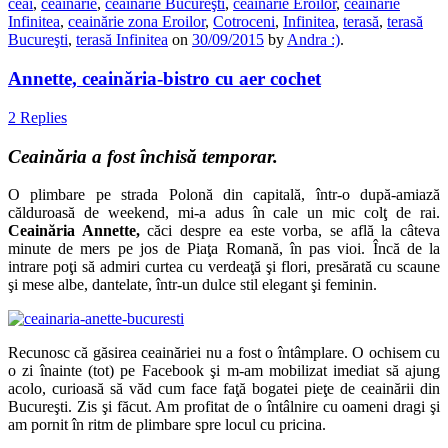
ceai
,
ceainărie
,
ceainărie Bucureşti
,
ceainărie Eroilor
,
ceainărie
Infinitea
,
ceainărie zona Eroilor
,
Cotroceni
,
Infinitea
,
terasă
,
terasă
Bucureşti
,
terasă Infinitea
on
30/09/2015
by
Andra :)
.
Annette, ceainăria-bistro cu aer cochet
2 Replies
Ceainăria a fost închisă temporar.
O plimbare pe strada Polonă din capitală, într-o după-amiază
călduroasă de weekend, mi-a adus în cale un mic colţ de rai.
Ceainăria Annette,
căci despre ea este vorba, se află la câteva
minute de mers pe jos de Piaţa Romană, în pas vioi. Încă de la
intrare poţi să admiri curtea cu verdeaţă şi flori, presărată cu scaune
şi mese albe, dantelate, într-un dulce stil elegant şi feminin.
Recunosc că găsirea ceainăriei nu a fost o întâmplare. O ochisem cu
o zi înainte (tot) pe Facebook şi m-am mobilizat imediat să ajung
acolo, curioasă să văd cum face faţă bogatei pieţe de ceainării din
Bucureşti. Zis şi făcut. Am profitat de o întâlnire cu oameni dragi şi
am pornit în ritm de plimbare spre locul cu pricina.