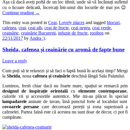
Așa că dacă aveți poftă de un loc tihnit, unde să vă încântați sufletul
cu o licoare delicată, încercați într-unul din locurile de mai jos 😉
Continue reading
→
This entry was posted in
Ceai
,
Lovely places
and tagged
blocuri
,
cafenea
,
ceai
,
ceai alb
,
ceai de fructe
,
ceai negru
,
ceai verde
,
ceainărie
,
ceainărie Bucureşti
,
infuzie de fructe
,
rooibos
on
22/11/2017
by
Andra :)
.
Sheida, cafenea și ceainărie cu aromă de fapte bune
Leave a reply
Cum poți să te relaxezi și să faci o faptă bună în același timp? Mergi
la
Sheida
, noua
cafenea și ceainărie
deschisă lângă Sala Palatului.
Luminos, fresh chiar dacă nu foarte mare, spațiul se remarcă prin
designul de inspirație orientală
cu
elemente contemporane
,
culorile vii și accesoriile autentice. Mie mi-au plăcut în special
lampadarele
aninate de tavan, însă punctul forte al localului sunt
covoarele persane
care decorează pereții și zona superioară a
cafenelei. Partea faină este că acestea nu sunt doar de decor, ci pot fi
cumpărate.