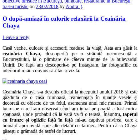
obiective turistice în Bucureşti
,
plimbare
,
restaurante în Bucureşti
,
traseu turistic
on
23/02/2018
by
Andra :)
.
O după-amiază în culorile relaxării la Ceainăria
Chaya
Leave a reply
Casă veche, culoare și accesorii readuse la viață. Asta am găsit la
ceainăria Chaya
, descoperită pe o străduță necunoscută a
Bucureștiului, la o plimbare de câteva minute de la bulevardul
Unirii. De fapt, am descoperit-o pe Instagram, iar fotografiile cu
interiorul m-au convins să-i fac o vizită.
Ceainăria Chaya s-a deschis oficial la începutul anului 2018 și este
găzduită de o casă frumoasă, reamenajată în nuanțe vesele și
decorată cu obiecte de tot felul, asemenea unui mic muzeu. Primul
lucru pe care l-am observat când am intrat pe poartă a fost curtea
spațioasă, unde probabil că la vară va fi o terasă. Înăuntru,
tapetul
cu frunze și oglizile față în față
mi-au captivat privirea, care a
hoinărit apoi avidă spre alte detalii cu farmec. Pentru că la Chaya
găsești o grămadă de astfel de lucruri.