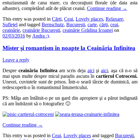
entuziasmată de cana mare, cu decoraţiuni florale (de data asta
albastre), completând atât de plăcut ceaiul.
Continue reading
→
This entry was posted in
Cărţi
,
Ceai
,
Lovely places
,
Relaxare
,
Sufleţel
and tagged
Bernschutz
,
Bucureşti
,
carte
,
cărţi
,
ceai
,
ceainărie
,
ceainărie Bucureşti
,
ceainărie Grădina Icoanei
on
02/03/2016
by
Andra :)
.
Mister şi romantism în noapte la Ceainăria Infinitea
Leave a reply
Despre
ceainăria Infinitea
am scris deja
aici
şi
aici
, aşa că n-o să
mai spun multe despre micul paradis ascuns în
cartierul Cotroceni.
Uneori, cuvintele sunt de prisos. Într-o seară târzie de duminică, am
redescoperit-o în romantismul întunericului.
PS: Mâţa am întâlnit-o pe un gard din apropiere şi a părut indignată
că am îndrăznit să o fotografiez 🙂
Continue reading
→
This entry was posted in
Ceai
,
Lovely places
and tagged
Bucureşti
,