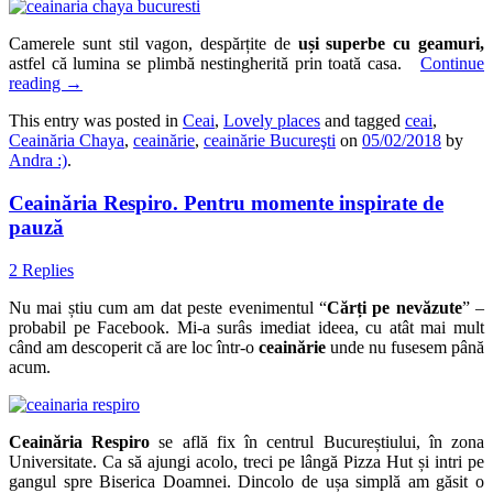
Camerele sunt stil vagon, despărțite de
uși superbe cu geamuri,
astfel că lumina se plimbă nestingherită prin toată casa.
Continue
reading
→
This entry was posted in
Ceai
,
Lovely places
and tagged
ceai
,
Ceainăria Chaya
,
ceainărie
,
ceainărie Bucureşti
on
05/02/2018
by
Andra :)
.
Ceainăria Respiro. Pentru momente inspirate de
pauză
2 Replies
Nu mai știu cum am dat peste evenimentul “
Cărți pe nevăzute
” –
probabil pe Facebook. Mi-a surâs imediat ideea, cu atât mai mult
când am descoperit că are loc într-o
ceainărie
unde nu fusesem până
acum.
Ceainăria Respiro
se află fix în centrul Bucureștiului, în zona
Universitate. Ca să ajungi acolo, treci pe lângă Pizza Hut și intri pe
gangul spre Biserica Doamnei. Dincolo de ușa simplă am găsit o