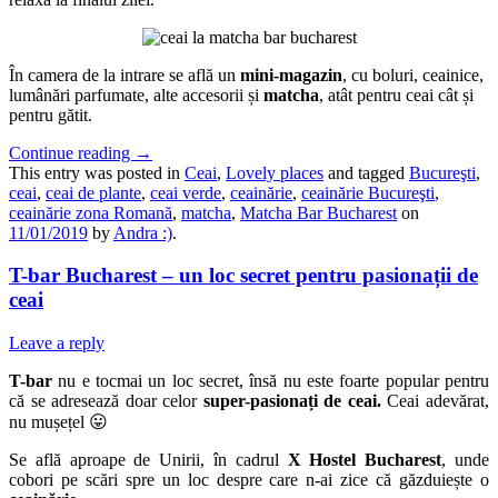
În camera de la intrare se află un
mini-magazin
, cu boluri, ceainice,
lumânări parfumate, alte accesorii și
matcha
, atât pentru ceai cât și
pentru gătit.
Continue reading
→
This entry was posted in
Ceai
,
Lovely places
and tagged
Bucureşti
,
ceai
,
ceai de plante
,
ceai verde
,
ceainărie
,
ceainărie Bucureşti
,
ceainărie zona Romană
,
matcha
,
Matcha Bar Bucharest
on
11/01/2019
by
Andra :)
.
T-bar Bucharest – un loc secret pentru pasionații de
ceai
Leave a reply
T-bar
nu e tocmai un loc secret, însă nu este foarte popular pentru
că se adresează doar celor
super-pasionați de ceai.
Ceai adevărat,
nu mușețel 😛
Se află aproape de Unirii, în cadrul
X Hostel Bucharest
, unde
cobori pe scări spre un loc despre care n-ai zice că găzduiește o