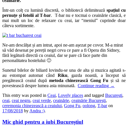
ceainărie.
Într-un colț cu lumină discretă, o bibliotecă delimitează
spațiul cu
pernuțe și fotolii al T-bar
. T-bar nu e tocmai o ceainărie clasică, e
mai mult un loc de relaxare cu ceai, iar “meniul” cuprinde doar
câteva sortimente.
Ne-am descălțat și am intrat, apoi ne-am așezat pe covor. M-a mirat
să văd desenat pe pereții negri ceva ce pare a fi Opera din Sidney,
fără legătură directă cu ceaiul, dar se pare că face parte din
personalitatea hostelului 🙂
Sunetul bilelor de biliard lovindu-se una de alta și muzica agitată s-
au estompat automat când
Riku
, gazda noastă, a început să
pregătească ceaiul după
metoda chinezească Gong Fu
și să ne
povestească despre lumea asta minunată.
Continue reading
→
This entry was posted in
Ceai
,
Lovely places
and tagged
Bucureşti
,
ceai
,
ceai negru
,
ceai verde
,
ceainărie
,
ceainărie Bucureşti
,
ceremonia chinezească a ceaiului
,
Gong Fu
,
oolong
,
T-bar
on
17/08/2018
by
Andra :)
.
Mic ghid pentru a iubi Bucureștiul