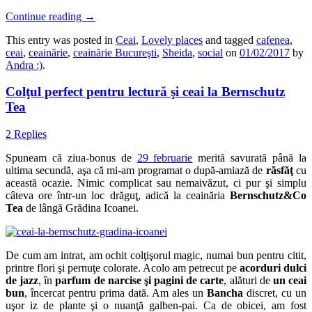
Continue reading
→
This entry was posted in
Ceai
,
Lovely places
and tagged
cafenea
,
ceai
,
ceainărie
,
ceainărie Bucureşti
,
Sheida
,
social
on
01/02/2017
by
Andra :)
.
Colţul perfect pentru lectură şi ceai la Bernschutz
Tea
2 Replies
Spuneam că ziua-bonus de
29 februarie
merită savurată până la
ultima secundă, aşa că mi-am programat o după-amiază de
răsfăţ
cu
această ocazie. Nimic complicat sau nemaivăzut, ci pur şi simplu
câteva ore într-un loc drăguţ, adică la ceainăria
Bernschutz&
Co
Tea
de lângă Grădina Icoanei.
De cum am intrat, am ochit colţişorul magic, numai bun pentru citit,
printre flori şi pernuţe colorate. Acolo am petrecut pe
acorduri dulci
de jazz
, în
parfum de narcise şi pagini de carte
, alături de
un ceai
bun
, încercat pentru prima dată. Am ales un
Bancha
discret, cu un
uşor iz de plante şi o nuanţă galben-pai. Ca de obicei, am fost