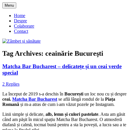
Skip
Menu
to
blog despre starea de bine :)
Zâmbet şi sănătate
content
Home
Despre
Colaborare
Contact
Tag Archives:
ceainărie Bucureşti
Matcha Bar Bucharest – delicatețe și un ceai verde
special
2 Replies
La început de 2019 s-a deschis în
București
un loc nou cu și despre
ceai.
Matcha Bar Bucharest
se află lângă rondul de la
Piața
Romană
și m-a atras de cum i-am văzut pozele pe Instagram.
Linii simple și delicate,
alb, lemn și culori pastelate
. Asta am găsit
când am pășit în micul spațiu Matcha Bar Bucharest. O atmosferă
diafană și calmă, tocmai bună pentru a sta la povești, a lucra sau a te
relaxa la finalul zilei.