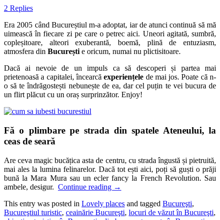
2 Replies
Era 2005 când Bucureștiul m-a adoptat, iar de atunci continuă să mă
uimească în fiecare zi pe care o petrec aici. Uneori agitată, sumbră,
copleșitoare, alteori exuberantă, boemă, plină de entuziasm,
atmosfera din
București
e oricum, numai nu plictisitoare.
Dacă ai nevoie de un impuls ca să descoperi și partea mai
prietenoasă a capitalei, încearcă
experiențele
de mai jos. Poate că n-
o să te îndrăgostești nebunește de ea, dar cel puțin te vei bucura de
un flirt plăcut cu un oraș surprinzător. Enjoy!
Fă o plimbare pe strada din spatele Ateneului, la
ceas de seară
Are ceva magic bucățica asta de centru, cu strada îngustă și pietruită,
mai ales la lumina felinarelor. Dacă tot ești aici, poți să guști o prăji
bună la Mara Mura sau un ecler fancy la French Revolution. Sau
ambele, desigur.
Continue reading
→
This entry was posted in
Lovely places
and tagged
Bucureşti
,
Bucureştiul turistic
,
ceainărie Bucureşti
,
locuri de văzut în Bucureşti
,