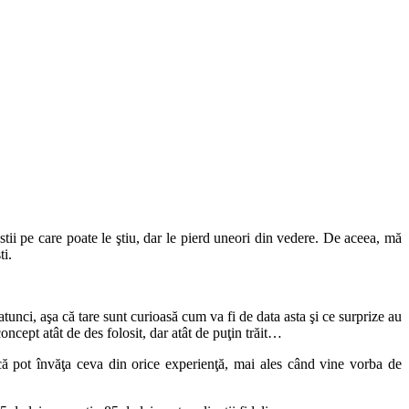
tii pe care poate le ştiu, dar le pierd uneori din vedere. De aceea, mă
ti.
unci, aşa că tare sunt curioasă cum va fi de data asta şi ce surprize au
oncept atât de des folosit, dar atât de puţin trăit…
d că pot învăţa ceva din orice experienţă, mai ales când vine vorba de