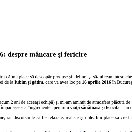
6: despre mâncare şi fericire
tru că îmi place să descopăr produse şi idei noi şi să-mi reamintesc ches
cei de la
Iubim şi gătim
, care va avea loc pe
16 aprilie 2016
în Bucureş
cum 2 ani de aceeaşi echipă) şi mi-am amintit de atmosfera plăcută de at
ne împărtăşească “ingrediente” pentru
o viaţă sănătoasă şi fericită
– un c
e, iar discursurile să fie relaxate, realiste şi utile. Îmi place să cre