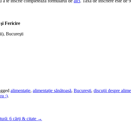
ru a te înscrie completează formularul de
aici
. Taxa de înscriere este de 95
şi Fericire
i), Bucureşti
agged
alimentaţie
,
alimentaţie sănătoasă
,
Bucureşti
,
discuţii despre alime
a :)
.
ură: 6 cărţi & citate
→