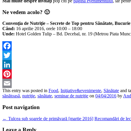
Mai multe despre invitaţi
poţi citi pe
pagina evenimentului
, iar pent
Ne vedem acolo? 🙂
Convenţia de Nutriţie – Secrete de Top pentru Sănătate, Bucurie 
Când:
16 aprilie 2016, orele 10:00 – 18:00
Unde:
Hotel Golden Tulip – Bd. Decebal, nr. 19 (Metrou Piata Munci
Facebook
Twitter
LinkedIn
Pinterest
This entry was posted in
Food
,
Iniţiative&evenimente
,
Sănătate
and t
Email
sănătoasă
,
nutriţie
,
sănătate
,
seminar de nutriţie
on
04/04/2016
by
Andr
Post navigation
←
Tulcea sub soarele de primăvară [martie 2016]
Recomandări de lect
Leave a Reply