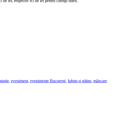
 de lei, respectiv 85 de lei pentru clienţii fideli.
ntaţie
,
eveniment
,
evenimente Bucureşti
,
Iubim şi gătim
,
mâncare