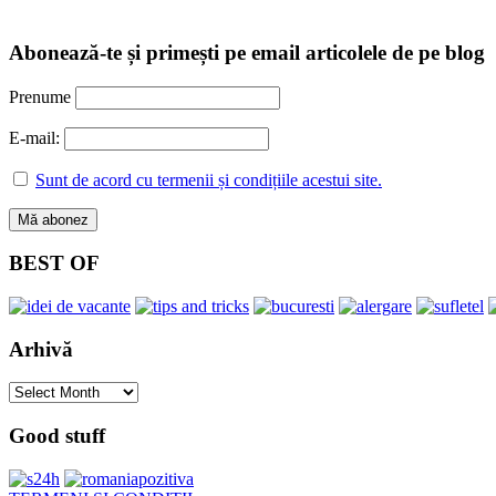
Abonează-te și primești pe email articolele de pe blog
Prenume
E-mail:
Sunt de acord cu termenii și condițiile acestui site.
BEST OF
Arhivă
Arhivă
Good stuff