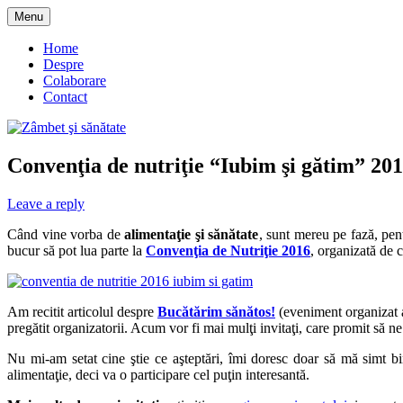
Skip
Menu
to
blog despre starea de bine :)
Zâmbet şi sănătate
content
Home
Despre
Colaborare
Contact
Convenţia de nutriţie “Iubim şi gătim” 201
Leave a reply
Când vine vorba de
alimentaţie şi sănătate
, sunt mereu pe fază, pen
bucur să pot lua parte la
Convenţia de Nutriţie 2016
, organizată de 
Am recitit articolul despre
Bucătărim sănătos!
(eveniment organizat a
pregătit organizatorii. Acum vor fi mai mulţi invitaţi, care promit să 
Nu mi-am setat cine ştie ce aşteptări, îmi doresc doar să mă simt bin
alimentaţie, deci va o participare cel puţin interesantă.