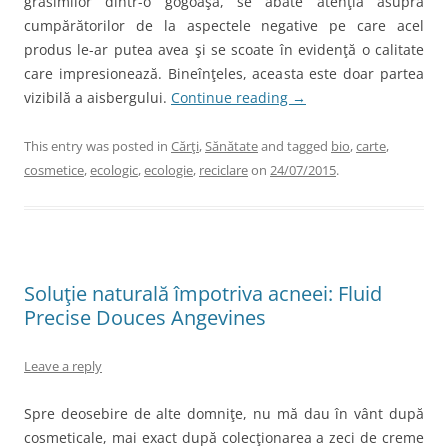
grăsimilor dintr-o gogoaşă, se abate atenţia asupra
cumpărătorilor de la aspectele negative pe care acel
produs le-ar putea avea şi se scoate în evidenţă o calitate
care impresionează. Bineînţeles, aceasta este doar partea
vizibilă a aisbergului.
Continue reading
→
This entry was posted in
Cărţi
,
Sănătate
and tagged
bio
,
carte
,
cosmetice
,
ecologic
,
ecologie
,
reciclare
on
24/07/2015
.
Soluţie naturală împotriva acneei: Fluid
Precise Douces Angevines
Leave a reply
Spre deosebire de alte domniţe, nu mă dau în vânt după
cosmeticale, mai exact după colecţionarea a zeci de creme