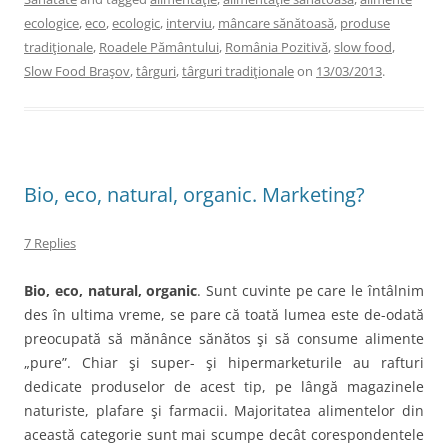
ecologice
,
eco
,
ecologic
,
interviu
,
mâncare sănătoasă
,
produse
tradiţionale
,
Roadele Pământului
,
România Pozitivă
,
slow food
,
Slow Food Braşov
,
târguri
,
târguri tradiţionale
on
13/03/2013
.
Bio, eco, natural, organic. Marketing?
7 Replies
Bio, eco, natural, organic
. Sunt cuvinte pe care le întâlnim
des în ultima vreme, se pare că toată lumea este de-odată
preocupată să mănânce sănătos şi să consume alimente
„pure”. Chiar şi super- şi hipermarketurile au rafturi
dedicate produselor de acest tip, pe lângă magazinele
naturiste, plafare şi farmacii. Majoritatea alimentelor din
această categorie sunt mai scumpe decât corespondentele