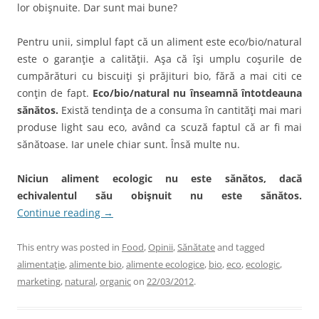
lor obişnuite. Dar sunt mai bune?
Pentru unii, simplul fapt că un aliment este eco/bio/natural
este o garanţie a calităţii. Aşa că îşi umplu coşurile de
cumpărături cu biscuiţi şi prăjituri bio, fără a mai citi ce
conţin de fapt.
Eco/bio/natural nu înseamnă întotdeauna
sănătos.
Există tendinţa de a consuma în cantităţi mai mari
produse light sau eco, având ca scuză faptul că ar fi mai
sănătoase. Iar unele chiar sunt. Însă multe nu.
Niciun aliment ecologic nu este sănătos, dacă
echivalentul său obişnuit nu este sănătos.
Continue reading
→
This entry was posted in
Food
,
Opinii
,
Sănătate
and tagged
alimentaţie
,
alimente bio
,
alimente ecologice
,
bio
,
eco
,
ecologic
,
marketing
,
natural
,
organic
on
22/03/2012
.