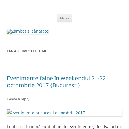
Skip
to
Zâmbet şi sănătate
content
blog despre starea de bine :)
Menu
TAG ARCHIVES:
ECOLOGIC
Evenimente faine în weekendul 21-22
octombrie 2017 {București}
Leave a reply
Lunile de toamnă sunt pline de evenimente și festivaluri de