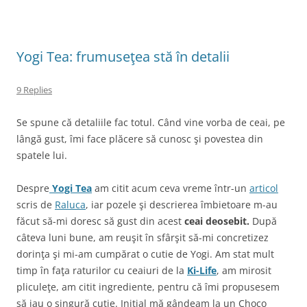
Yogi Tea: frumuseţea stă în detalii
9 Replies
Se spune că detaliile fac totul. Când vine vorba de ceai, pe
lângă gust, îmi face plăcere să cunosc şi povestea din
spatele lui.
Despre
Yogi Tea
am citit acum ceva vreme într-un
articol
scris de
Raluca
, iar pozele şi descrierea îmbietoare m-au
făcut să-mi doresc să gust din acest
ceai deosebit.
După
câteva luni bune, am reuşit în sfârşit să-mi concretizez
dorinţa şi mi-am cumpărat o cutie de Yogi. Am stat mult
timp în faţa raturilor cu ceaiuri de la
Ki-Life
, am mirosit
pliculeţe, am citit ingrediente, pentru că îmi propusesem
să iau o singură cutie. Iniţial mă gândeam la un Choco