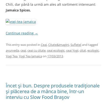
Chili, dar până la urmă am ales alt sortiment interesant:
Jamaica Spices.
Continue reading
→
This entry was posted in
Ceai
,
Citate&imagini
,
Sufleţel
and tagged
ayurveda
,
ceai
,
ceai cu citate
,
ceai ecologic
,
ceai Yogi
,
citat
,
ecologic
,
Yogi Tea
,
Yogi Tea Jamaica
on
17/03/2013
.
Încet şi bun. Despre produsele tradiţionale
şi plăcerea de a mânca bine, într-un
interviu cu Slow Food Braşov