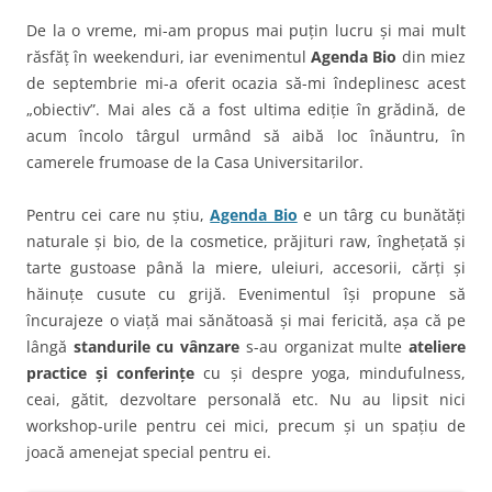
De la o vreme, mi-am propus mai puțin lucru și mai mult
răsfăț în weekenduri, iar evenimentul
Agenda Bio
din miez
de septembrie mi-a oferit ocazia să-mi îndeplinesc acest
„obiectiv”. Mai ales că a fost ultima ediție în grădină, de
acum încolo târgul urmând să aibă loc înăuntru, în
camerele frumoase de la Casa Universitarilor.
Pentru cei care nu știu,
Agenda Bio
e un târg cu bunătăți
naturale și bio, de la cosmetice, prăjituri raw, înghețată și
tarte gustoase până la miere, uleiuri, accesorii, cărți și
hăinuțe cusute cu grijă. Evenimentul își propune să
încurajeze o viață mai sănătoasă și mai fericită, așa că pe
lângă
standurile cu vânzare
s-au organizat multe
ateliere
practice și conferințe
cu și despre yoga, mindufulness,
ceai, gătit, dezvoltare personală etc. Nu au lipsit nici
workshop-urile pentru cei mici, precum și un spațiu de
joacă amenejat special pentru ei.