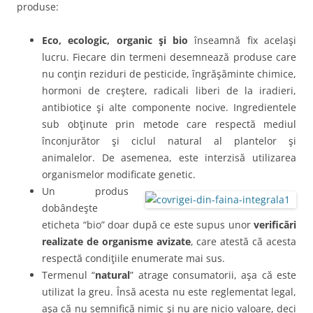
produse:
Eco, ecologic, organic şi bio
înseamnă fix acelaşi
lucru. Fiecare din termeni desemnează produse care
nu conţin reziduri de pesticide, îngrăşăminte chimice,
hormoni de creştere, radicali liberi de la iradieri,
antibiotice şi alte componente nocive. Ingredientele
sub obţinute prin metode care respectă mediul
înconjurător şi ciclul natural al plantelor şi
animalelor. De asemenea, este interzisă utilizarea
organismelor modificate genetic.
Un produs
dobândeşte
eticheta “bio” doar după ce este supus unor
verificări
realizate de organisme avizate
, care atestă că acesta
respectă condiţiile enumerate mai sus.
Termenul “
natural
” atrage consumatorii, aşa că este
utilizat la greu. Însă acesta nu este reglementat legal,
aşa că nu semnifică nimic şi nu are nicio valoare, deci