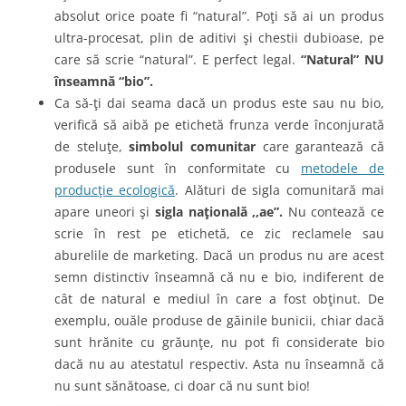
absolut orice poate fi “natural”. Poţi să ai un produs
ultra-procesat, plin de aditivi şi chestii dubioase, pe
care să scrie “natural”. E perfect legal.
“Natural” NU
înseamnă “bio”.
Ca să-ţi dai seama dacă un produs este sau nu bio,
verifică să aibă pe etichetă frunza verde înconjurată
de steluţe,
simbolul comunitar
care garantează că
produsele sunt în conformitate cu
metodele de
producţie ecologică
. Alături de sigla comunitară mai
apare uneori şi
sigla naţională ,,ae”.
Nu contează ce
scrie în rest pe etichetă, ce zic reclamele sau
aburelile de marketing. Dacă un produs nu are acest
semn distinctiv înseamnă că nu e bio, indiferent de
cât de natural e mediul în care a fost obţinut. De
exemplu, ouăle produse de găinile bunicii, chiar dacă
sunt hrănite cu grăunţe, nu pot fi considerate bio
dacă nu au atestatul respectiv. Asta nu înseamnă că
nu sunt sănătoase, ci doar că nu sunt bio!