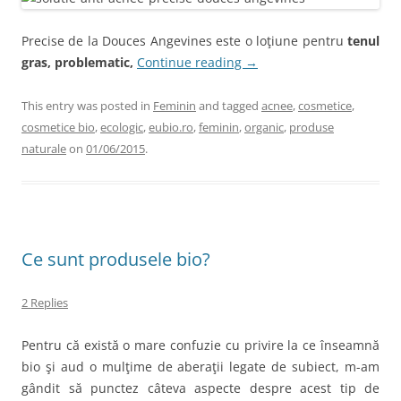
Precise de la Douces Angevines este o loţiune pentru
tenul
gras, problematic,
Continue reading
→
This entry was posted in
Feminin
and tagged
acnee
,
cosmetice
,
cosmetice bio
,
ecologic
,
eubio.ro
,
feminin
,
organic
,
produse
naturale
on
01/06/2015
.
Ce sunt produsele bio?
2 Replies
Pentru că există o mare confuzie cu privire la ce înseamnă
bio şi aud o mulţime de aberaţii legate de subiect, m-am
gândit să punctez câteva aspecte despre acest tip de