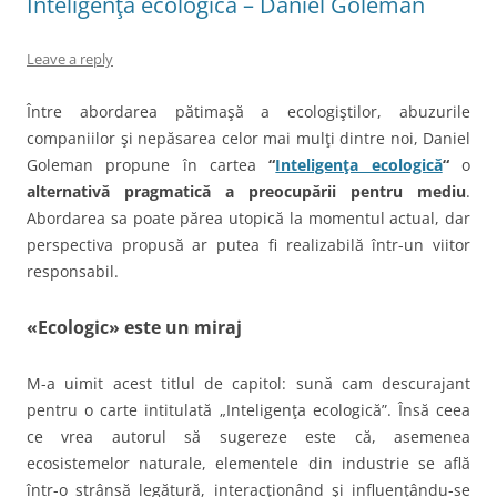
Inteligenţa ecologică – Daniel Goleman
Leave a reply
Între abordarea pătimaşă a ecologiştilor, abuzurile
companiilor şi nepăsarea celor mai mulţi dintre noi, Daniel
Goleman propune în cartea
“
Inteligenţa ecologică
“
o
alternativă pragmatică a preocupării pentru mediu
.
Abordarea sa poate părea utopică la momentul actual, dar
perspectiva propusă ar putea fi realizabilă într-un viitor
responsabil.
«Ecologic» este un miraj
M-a uimit acest titlul de capitol: sună cam descurajant
pentru o carte intitulată „Inteligenţa ecologică”. Însă ceea
ce vrea autorul să sugereze este că, asemenea
ecosistemelor naturale, elementele din industrie se află
într-o strânsă legătură, interacţionând şi influenţându-se