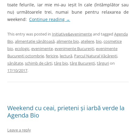
toate felurile, iar mie mi-au ieșit în cale (întâmplător sau
nu) următoarele trei, numai bune pentru relaxarea de
weekend:
Continue reading
→
This entry was posted in
Iniţiative&evenimente
and tagged
Agenda
Bio
,
alimentaţie sănătoasă
,
alimente bio
,
ateliere
,
bio
,
cosmetice
bio
,
ecologic
,
evenimente
,
evenimente Bucureşti
,
evenimente
Bucureşti octombrie
,
fericire
,
lectură
,
Parcul Natural Văcăreşti
,
sănătate
,
schimb de cărţi
,
târg bio
,
târg București
,
târguri
on
17/10/2017
.
Weekend cu ceai, prieteni și iarbă verde la
Agenda Bio
Leave a reply