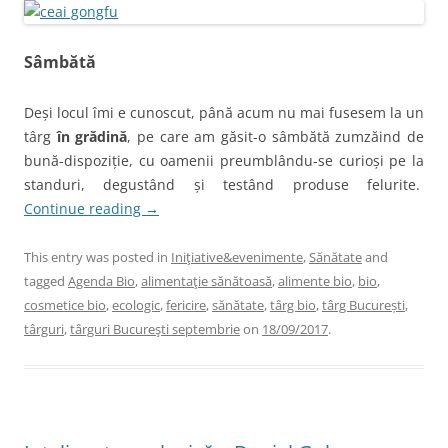
Sâmbătă
Deși locul îmi e cunoscut, până acum nu mai fusesem la un
târg
în grădină
, pe care am găsit-o sâmbătă zumzăind de
bună-dispoziție, cu oamenii preumblându-se curioși pe la
standuri, degustând și testând produse felurite.
Continue reading
→
This entry was posted in
Iniţiative&evenimente
,
Sănătate
and
tagged
Agenda Bio
,
alimentaţie sănătoasă
,
alimente bio
,
bio
,
cosmetice bio
,
ecologic
,
fericire
,
sănătate
,
târg bio
,
târg București
,
târguri
,
târguri Bucureşti septembrie
on
18/09/2017
.