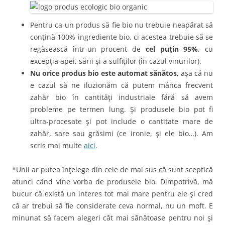
Pentru ca un produs să fie bio nu trebuie neapărat să
conţină 100% ingrediente bio, ci acestea trebuie să se
regăsească într-un procent de
cel puţin 95%
, cu
excepţia apei, sării şi a sulfiţilor (în cazul vinurilor).
Nu orice produs bio este automat sănătos,
aşa că nu
e cazul să ne iluzionăm că putem mânca frecvent
zahăr bio în cantităţi industriale fără să avem
probleme pe termen lung. Şi produsele bio pot fi
ultra-procesate şi pot include o cantitate mare de
zahăr, sare sau grăsimi (ce ironie, şi ele bio…). Am
scris mai multe
aici
.
*Unii ar putea înţelege din cele de mai sus că sunt sceptică
atunci când vine vorba de produsele bio. Dimpotrivă, mă
bucur că există un interes tot mai mare pentru ele şi cred
că ar trebui să fie considerate ceva normal, nu un moft. E
minunat să facem alegeri cât mai sănătoase pentru noi şi