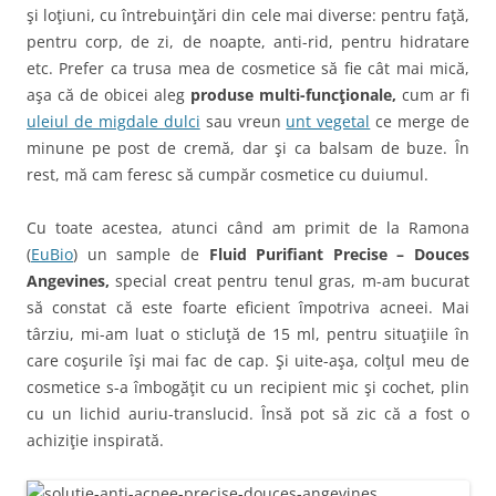
şi loţiuni, cu întrebuinţări din cele mai diverse: pentru faţă,
pentru corp, de zi, de noapte, anti-rid, pentru hidratare
etc. Prefer ca trusa mea de cosmetice să fie cât mai mică,
aşa că de obicei aleg
produse multi-funcţionale,
cum ar fi
uleiul de migdale dulci
sau vreun
unt vegetal
ce merge de
minune pe post de cremă, dar şi ca balsam de buze. În
rest, mă cam feresc să cumpăr cosmetice cu duiumul.
Cu toate acestea, atunci când am primit de la Ramona
(
EuBio
) un sample de
Fluid Purifiant Precise – Douces
Angevines,
special creat pentru tenul gras, m-am bucurat
să constat că este foarte eficient împotriva acneei. Mai
târziu, mi-am luat o sticluţă de 15 ml, pentru situaţiile în
care coşurile îşi mai fac de cap. Şi uite-aşa, colţul meu de
cosmetice s-a îmbogăţit cu un recipient mic şi cochet, plin
cu un lichid auriu-translucid. Însă pot să zic că a fost o
achiziţie inspirată.