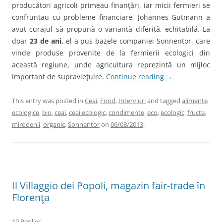
producători agricoli primeau finanţări, iar micii fermieri se
confruntau cu probleme financiare, Johannes Gutmann a
avut curajul să propună o variantă diferită, echitabilă. La
doar
23 de ani,
el a pus bazele companiei Sonnentor, care
vinde produse provenite de la fermierii ecologici din
această regiune, unde agricultura reprezintă un mijloc
important de supravieţuire.
Continue reading
→
This entry was posted in
Ceai
,
Food
,
Interviuri
and tagged
alimente
ecologice
,
bio
,
ceai
,
ceai ecologic
,
condimente
,
eco
,
ecologic
,
fructe
,
mirodenii
,
organic
,
Sonnentor
on
06/08/2013
.
Il Villaggio dei Popoli, magazin fair-trade în
Florenţa
10 Replies