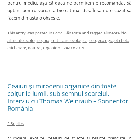
pentru mediu, aşa că dacă ne permitem e recomandat să
optăm pentru varianta bio cât mai des. Însă nu e cazul să
facem din asta o obsesie.
This entry was posted in
Food
,
Sănătate
and tagged
alimente bio
,
alimente ecologice
,
bio
,
certificare ecologică
,
eco
,
ecologic
,
etichetă
,
etichetare
,
natural
,
organic
on
24/03/2015
.
Ceaiuri şi mirodenii organice din toate
colţurile lumii, sub semnul soarelui.
Interviu cu Thomas Weinraub – Sonnentor
România
2 Replies
Mirodenii exotice, ceaiuri de fructe şi plante crescute în