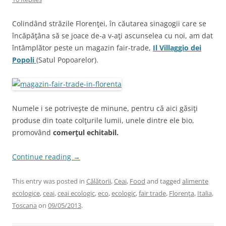
Colindând străzile Florenţei, în căutarea sinagogii care se
încăpăţâna să se joace de-a v-aţi ascunselea cu noi, am dat
întâmplător peste un magazin fair-trade,
Il Villaggio dei
Popoli
(Satul Popoarelor).
Numele i se potriveşte de minune, pentru că aici găsiţi
produse din toate colţurile lumii, unele dintre ele bio,
promovând
comerţul echitabil.
Continue reading
→
This entry was posted in
Călătorii
,
Ceai
,
Food
and tagged
alimente
ecologice
,
ceai
,
ceai ecologic
,
eco
,
ecologic
,
fair trade
,
Florenţa
,
Italia
,
Toscana
on
09/05/2013
.