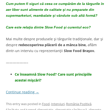
Cum putem fi siguri că ceea ce cumpărăm de la târgurile în
aer liber sunt alimente de calitate şi nu preparate din
supermarketuri, reambalate şi vândute sub altă formă?
Care este relaţia dintre Slow Food şi curentul eco?
Mai multe despre produsele şi târgurile tradiţionale, dar şi
despre
redescoperirea plăcerii de a mânca bine,
aflăm
dintr-un interviu cu reprezentanţii
Slow Food Braşov.
——————–
Ce înseamnă Slow Food? Care sunt principiile
acestei mişcări?
Continue reading
→
This entry was posted in
Food
,
Interviuri
,
România Pozitivă
,
Sănătate
and tagged
alimentaţie
,
alimentaţie sănătoasă
,
alimente