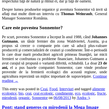
respectului faţă de natură şi ritmul ei, dar şi faţă de oameni.
Despre lumea produselor organice şi aventura Sonnentor vă invit să
aflaţi mai multe dintr-un interviu cu
Thomas Weinraub
, General
Manager Sonnentor România.
Care este povestea Sonnentor?
Pe scurt, povestea Sonnentor a început în anul 1988, când
Johannes
Gutmann
, un tânăr fermier din zona Waldviertel, Austria, şi-a
propus să creeze o companie prin care să aducă plus-valoare
producerii şi comercializării de ceaiuri şi condimente. Într-o perioadă
în care doar marii producători agricoli primeau finanţări, iar micii
fermieri se confruntau cu probleme financiare, Johannes Gutmann a
avut curajul să propună o variantă diferită, echitabilă. La doar
23 de
ani,
el a pus bazele companiei Sonnentor, care vinde produse
provenite de la fermierii ecologici din această regiune, unde
agricultura reprezintă un mijloc important de supravieţuire.
Continue
reading
→
This entry was posted in
Ceai
,
Food
,
Interviuri
and tagged
alimente
ecologice
,
bio
,
ceai
,
ceai ecologic
,
condimente
,
eco
,
ecologic
,
fructe
,
mirodenii
,
organic
,
Sonnentor
on
06/08/2013
by
Andra :)
.
Pont: stand generos cu mirodenii la Mega Image