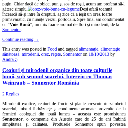
puţin. Chiar dacă de obicei pun şi sos de roşii, acum am preferat să-l
gătesc simplu.
Deşi afară toamnă
încearcă să-şi intre în drepturi, aş zice că a ieşit un orez foarte
primăvăratic, cu nuanţe verzui-portocalii. Spre final am condimentat
cu “
Voie Bună”
, un mix foarte aromat de flori şi mirodenii, de la
Sonnentor
.
Continue reading
→
This entry was posted in
Food
and tagged
alimentaţie
,
alimentaţie
sănătoasă
,
mirodenii
,
orez
,
reţete
,
Sonnentor
on
18/10/2013
by
Andra :)
.
Ceaiuri şi mirodenii organice din toate colţurile
lumii, sub semnul soarelui. Interviu cu Thomas
Weinraub – Sonnentor România
2 Replies
Mirodenii exotice, ceaiuri de fructe şi plante crescute în zâmbetul
soarelui, mixuri îndrăzneţe şi condimente aromate provenite de la
fermieri ecologici din toată lumea – aceasta este promisiunea
Sonnentor
, o companie din Austria care de 25 de ani îmbină
simplitatea şi calitatea. Produsele Sonnentor spun povestea