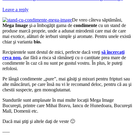
Leave a reply
De vreo câteva săptămâni,
Mega Image
şi-a îmbogăţit gama de
condimente
cu un stand de
produse marcă proprie, unde a adunat mirodenii care mai de care
mai exotice, alături de ierburi simple şi aromate. Pentru unele există
chiar şi varianta
bio.
Recipientele sunt destul de mici, perfecte dacă vreţi
să încercaţi
ceva nou
,
dar fără a risca să rămâneţi cu o cantitate prea mare de
condimente în caz că nu sunt pe gustul vostru. În plus, le puteţi
refolosi.
Pe lângă condimente „pure”, mai găsiţi şi mixuri pentru fripturi sau
alte mâncăruri, pe care însă nu vi le recomand deloc, pentru că au şi
chestii suspecte, gen monoglutamat.
Standurile sunt amplasate în mai multe locaţii Mega Image
Bucureşti, printre care Mihai Bravu, Iancu de Hunedoara, Bucureşti
Mall, Domenii etc.
Dacă mai ştiţi şi altele daţi de veste 🙂
—–