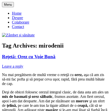
Skip
Menu
to
blog despre starea de bine :)
Zâmbet şi sănătate
content
Home
Despre
Colaborare
Contact
Tag Archives:
mirodenii
Reţetă: Orez cu Voie Bună
Leave a reply
Nu mai pregătisem de multă vreme o reteţă cu
orez,
aşa că am zis
să-mi fac pofta şi să prepar ceva uşor, rapid, fără prea multă bătaie
de cap.
Deşi de obicei folosesc orezul integral clasic, de data asta am ales un
mix de basmati şi orez sălbatic
, frumos asortate. Am fiert orezul,
apoi l-am dat deoparte. Am dat pe răzătoare un
morcov
şi un sfert
de
ţelină,
pe care le-am tras la tigaie alături de o
ceapă,
cât să se
pătrundă. Am adăugat nişte
mazăre
şi le-am mai lăsat să fiarbă încă