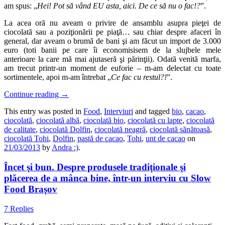
am spus: „
Hei! Pot să vând EU asta, aici. De ce să nu o fac!?
”.
La acea oră nu aveam o privire de ansamblu asupra pieţei de
ciocolată sau a poziţionării pe piaţă… sau chiar despre afaceri în
general, dar aveam o brumă de bani şi am făcut un import de 3.000
euro (toti banii pe care îi economisisem de la slujbele mele
anterioare la care mă mai ajutaseră şi părinţii). Odată venită marfa,
am trecut printr-un moment de euforie – m-am delectat cu toate
sortimentele, apoi m-am întrebat „
Ce fac cu restul?!
”.
Continue reading
→
This entry was posted in
Food
,
Interviuri
and tagged
bio
,
cacao
,
ciocolată
,
ciocolată albă
,
ciocolată bio
,
ciocolată cu lapte
,
ciocolată
de calitate
,
ciocolată Dolfin
,
ciocolată neagră
,
ciocolată sănătoasă
,
ciocolată Tohi
,
Dolfin
,
pastă de cacao
,
Tohi
,
unt de cacao
on
21/03/2013
by
Andra :)
.
Încet şi bun. Despre produsele tradiţionale şi
plăcerea de a mânca bine, într-un interviu cu Slow
Food Braşov
7 Replies