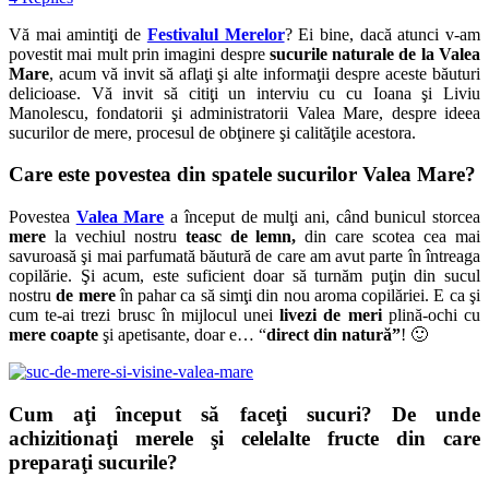
Vă mai amintiţi de
Festivalul Merelor
? Ei bine, dacă atunci v-am
povestit mai mult prin imagini despre
sucurile naturale de la Valea
Mare
, acum vă invit să aflaţi şi alte informaţii despre aceste băuturi
delicioase. Vă invit să citiţi un interviu cu cu Ioana şi Liviu
Manolescu, fondatorii şi administratorii Valea Mare, despre ideea
sucurilor de mere, procesul de obţinere şi calităţile acestora.
Care este povestea din spatele sucurilor Valea Mare?
Povestea
Valea Mare
a început de mulţi ani, când bunicul storcea
mere
la vechiul nostru
teasc de lemn,
din care scotea cea mai
savuroasă şi mai parfumată băutură de care am avut parte în întreaga
copilărie. Şi acum, este suficient doar să turnăm puţin din sucul
nostru
de mere
în pahar ca să simţi din nou aroma copilăriei. E ca şi
cum te-ai trezi brusc în mijlocul unei
livezi de meri
plină-ochi cu
mere coapte
şi apetisante, doar e… “
direct din natură”
! 🙂
Cum aţi început să faceţi sucuri? De unde
achizitionaţi merele şi celelalte fructe din care
preparaţi sucurile?