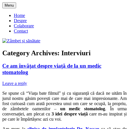
Skip
Menu
to
blog despre starea de bine :)
Zâmbet şi sănătate
content
Home
Despre
Colaborare
Contact
Category Archives:
Interviuri
Ce am învățat despre viață de la un medic
stomatolog
Leave a reply
Se spune că “Viața bate filmul” și cu siguranță că dacă ne uităm în
jurul nostru găsim povești care mai de care mai impresionante. Am
fost curioasă cum arată povestea unui om care se ocupă, la propriu,
de zâmbetele oamenilor –
un medic stomatolog
. În urma
conversației, am plecat cu
3 idei despre viață
care m-au inspirat și
pe care le împărtășesc azi cu voi.
Am mers la
clinica de implantologie Dr. Nassar
ca să stau de