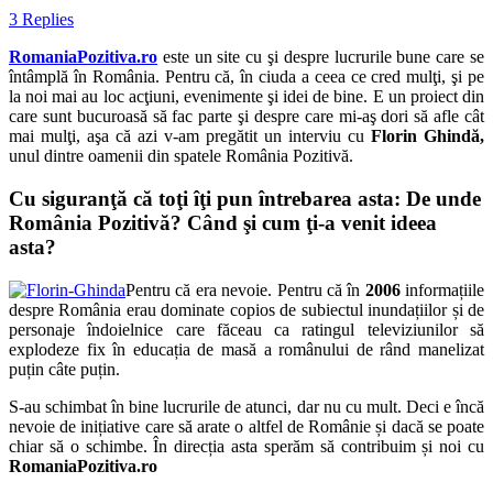
3 Replies
RomaniaPozitiva.ro
este un site cu şi despre lucrurile bune care se
întâmplă în România. Pentru că, în ciuda a ceea ce cred mulţi, şi pe
la noi mai au loc acţiuni, evenimente şi idei de bine. E un proiect din
care sunt bucuroasă să fac parte şi despre care mi-aş dori să afle cât
mai mulţi, aşa că azi v-am pregătit un interviu cu
Florin Ghindă,
unul dintre oamenii din spatele România Pozitivă.
Cu siguranţă că toţi îţi pun întrebarea asta: De unde
România Pozitivă? Când şi cum ţi-a venit ideea
asta?
Pentru că era nevoie. Pentru că în
2006
informațiile
despre România erau dominate copios de subiectul inundațiilor și de
personaje îndoielnice care făceau ca ratingul televiziunilor să
explodeze fix în educația de masă a românului de rând manelizat
puțin câte puțin.
S-au schimbat în bine lucrurile de atunci, dar nu cu mult. Deci e încă
nevoie de inițiative care să arate o altfel de Românie și dacă se poate
chiar să o schimbe. În direcția asta sperăm să contribuim și noi cu
RomaniaPozitiva.ro