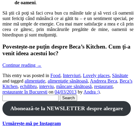
de oameni
.
Să ştii că poţi să faci ceva bun cu mâinile tale şi să vezi că oamenii
sunt fericiţi când mănâncă ce ai gătit tu – e un sentiment special, pe
mine mă umple de energie. Cea mai mare satisfacţie a mea e că prin
ceea ce gătesc, prin mâncărurile pregătite de mine, oamenii se
binedispun şi sunt mulţumiţi.
Povesteşte-ne puţin despre Beca
’s Kitchen. Cum ţi-a
venit ideea acestui loc?
Continue reading
→
This entry was posted in
Food
,
Interviuri
,
Lovely places
,
Sănătate
and tagged
alimentaţie
,
alimentaţie sănătoasă
,
Andreea Beca
,
Beca’s
Kitchen
,
echilibru
,
interviu
,
mâncare sănătoasă
,
restaurant
,
restaurante în Bucureşti
on
04/03/2013
by
Andra :)
.
Search
for:
Abonează-te la NEWSLETTER despre alergare
Urmărește-mă pe Instagram