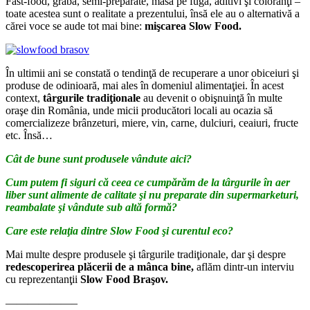
Fast-food, grabă, semi-preparate, masă pe fugă, aditivi şi coloranţi –
toate acestea sunt o realitate a prezentului, însă ele au o alternativă a
cărei voce se aude tot mai bine:
mişcarea Slow Food.
În ultimii ani se constată o tendinţă de recuperare a unor obiceiuri şi
produse de odinioară, mai ales în domeniul alimentaţiei. În acest
context,
târgurile tradiţionale
au devenit o obişnuinţă în multe
oraşe din România, unde micii producători locali au ocazia să
comercializeze brânzeturi, miere, vin, carne, dulciuri, ceaiuri, fructe
etc. Însă…
Cât de bune sunt produsele vândute aici?
Cum putem fi siguri că ceea ce cumpărăm de la târgurile în aer
liber sunt alimente de calitate şi nu preparate din supermarketuri,
reambalate şi vândute sub altă formă?
Care este relaţia dintre Slow Food şi curentul eco?
Mai multe despre produsele şi târgurile tradiţionale, dar şi despre
redescoperirea plăcerii de a mânca bine,
aflăm dintr-un interviu
cu reprezentanţii
Slow Food Braşov.
——————–