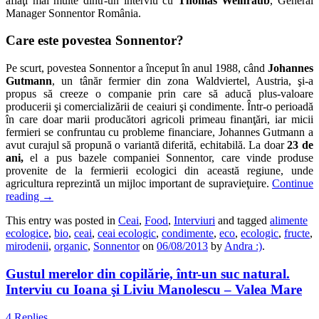
aflaţi mai multe dintr-un interviu cu
Thomas Weinraub
, General
Manager Sonnentor România.
Care este povestea Sonnentor?
Pe scurt, povestea Sonnentor a început în anul 1988, când
Johannes
Gutmann
, un tânăr fermier din zona Waldviertel, Austria, şi-a
propus să creeze o companie prin care să aducă plus-valoare
producerii şi comercializării de ceaiuri şi condimente. Într-o perioadă
în care doar marii producători agricoli primeau finanţări, iar micii
fermieri se confruntau cu probleme financiare, Johannes Gutmann a
avut curajul să propună o variantă diferită, echitabilă. La doar
23 de
ani,
el a pus bazele companiei Sonnentor, care vinde produse
provenite de la fermierii ecologici din această regiune, unde
agricultura reprezintă un mijloc important de supravieţuire.
Continue
reading
→
This entry was posted in
Ceai
,
Food
,
Interviuri
and tagged
alimente
ecologice
,
bio
,
ceai
,
ceai ecologic
,
condimente
,
eco
,
ecologic
,
fructe
,
mirodenii
,
organic
,
Sonnentor
on
06/08/2013
by
Andra :)
.
Gustul merelor din copilărie, într-un suc natural.
Interviu cu Ioana şi Liviu Manolescu – Valea Mare
4 Replies