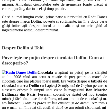
măsură. Ambalajul ciocolatelor este de asemenea foarte plăcut şi
colorat, jucăuş, dar în acelaşi timp practic.
Ca să nu mai lungim vorba, prima parte a interviului cu Radu Danes
este despre marca Dolfin, poveste şi sortimente, iar în a doua parte
găsiţi informaţii despre ciocolata de calitate şi un mic ghid al
ingredientelor acestui desert minunat.
——————————————————-
Despre Dolfin şi Tohi
Povesteşte-ne puţin despre ciocolata Dolfin. Cum ai
descoperit-o?
Ciocolata
a apărut în peisaj pe la sfârşitul
anului 2008 când am cerut o cotaţie de preţ pentru o marcă de
ciocolată care îmi plăcuse foarte mult. Era vorba despre o
tabletă de
ciocolată marca Dolfin
cu Lapte şi Scorţişoară de Ceylon pe care o
alesesem orbeşte în timpul unei vizite în magazinul
Bon Marche
Balthazar din Paris.
Fusesem copleşit de gustul cel nou (pentru
mine) şi făcându-mi-se dor de Paris, mi-am amintit de ciocolată şi m-
am întrebat: „
Oare aş putea să îmi cumpăr şi de aici?
”. Am trimis
un e-mail, am întrebat cât costă şi după ce am primit răspunsul, mi-