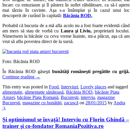
încarc cu entuziasm şi îl păstrez în suflet răbdătoare, ca să-l aştern
mai târziu în cuvinte. Aşa s-a întâmplat şi în cazul unui loc
descoperit de curând în capitală:
Băcănia ROD.
Probabil că bucuria de a mă afla acolo nu a fost foarte evidentă când
am mers să stau de vorbă cu
Laura şi Liviu,
proprietarii locului.
Nimerisem la băcănie cu ceva vreme înainte, mi-a plăcut, aşa că am
vrut să aflu povestea direct de la sursă.
Foto: Băcănia ROD
În Băcănia ROD găseşti
bunătăţi româneşti pregătite cu grijă.
Continue reading
→
This entry was posted in
Food
,
Interviuri
,
Lovely places
and tagged
alimentaţie
,
alimentaţie sănătoasă
,
Băcănia ROD
,
băcănie Piaţa
Amzei
,
băcănie Piaţa Romană
,
Bucureşti
,
interviu
,
magazine
Bucureşti
,
magazine cu bunătăţi
,
zacuscă
on
28/01/2015
by
Andra
:)
.
Şi optimismul se învaţă! Interviu cu Florin Ghindă –
trainer şi co-fondator RomaniaPozitiva.ro