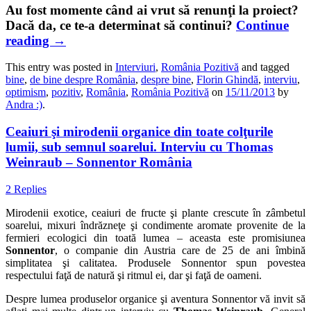
Au fost momente când ai vrut să renunţi la proiect?
Dacă da, ce te-a determinat să continui?
Continue
reading
→
This entry was posted in
Interviuri
,
România Pozitivă
and tagged
bine
,
de bine despre România
,
despre bine
,
Florin Ghindă
,
interviu
,
optimism
,
pozitiv
,
România
,
România Pozitivă
on
15/11/2013
by
Andra :)
.
Ceaiuri şi mirodenii organice din toate colţurile
lumii, sub semnul soarelui. Interviu cu Thomas
Weinraub – Sonnentor România
2 Replies
Mirodenii exotice, ceaiuri de fructe şi plante crescute în zâmbetul
soarelui, mixuri îndrăzneţe şi condimente aromate provenite de la
fermieri ecologici din toată lumea – aceasta este promisiunea
Sonnentor
, o companie din Austria care de 25 de ani îmbină
simplitatea şi calitatea. Produsele Sonnentor spun povestea
respectului faţă de natură şi ritmul ei, dar şi faţă de oameni.
Despre lumea produselor organice şi aventura Sonnentor vă invit să