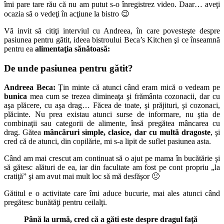
îmi pare tare rău că nu am putut s-o înregistrez video. Daar… aveţi
ocazia să o vedeţi în acţiune la bistro 😉
Vă invit să citiţi interviul cu Andreea, în care povesteşte despre
pasiunea pentru gătit, ideea bistroului Beca’s Kitchen şi ce înseamnă
pentru ea
alimentaţia sănătoasă:
De unde pasiunea pentru gătit?
Andreea Beca:
Ţin minte că atunci când eram mică o vedeam pe
bunica
mea cum se trezea dimineaţa şi frământa cozonacii, dar cu
aşa plăcere, cu aşa drag… Făcea de toate, şi prăjituri, şi cozonaci,
plăcinte. Nu prea existau atunci surse de informare, nu ştia de
combinaţii sau categorii de alimente, însă pregătea mâncarea cu
drag. Gătea
mâncăruri simple, clasice, dar cu multă dragoste
, şi
cred că de atunci, din copilărie, mi s-a lipit de suflet pasiunea asta.
Când am mai crescut am continuat să o ajut pe mama în bucătărie şi
să gătesc alături de ea, iar din facultate am fost pe cont propriu „la
cratiţă” şi am avut mai mult loc să mă desfăşor 🙂
Gătitul e o activitate care îmi aduce bucurie, mai ales atunci când
pregătesc bunătăţi pentru ceilalţi.
Până la urmă, cred că a găti este despre dragul faţă