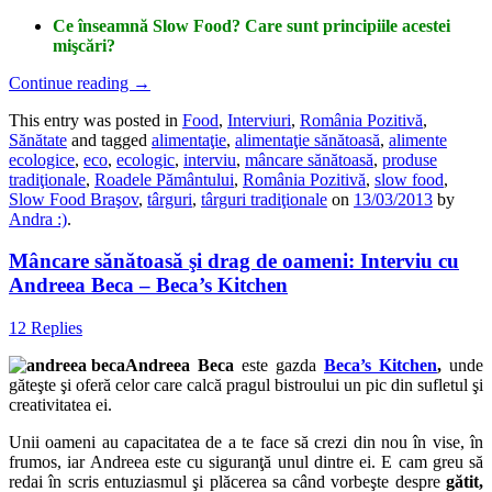
Ce înseamnă Slow Food? Care sunt principiile acestei
mişcări?
Continue reading
→
This entry was posted in
Food
,
Interviuri
,
România Pozitivă
,
Sănătate
and tagged
alimentaţie
,
alimentaţie sănătoasă
,
alimente
ecologice
,
eco
,
ecologic
,
interviu
,
mâncare sănătoasă
,
produse
tradiţionale
,
Roadele Pământului
,
România Pozitivă
,
slow food
,
Slow Food Braşov
,
târguri
,
târguri tradiţionale
on
13/03/2013
by
Andra :)
.
Mâncare sănătoasă şi drag de oameni: Interviu cu
Andreea Beca – Beca’s Kitchen
12 Replies
Andreea Beca
este gazda
Beca’s Kitchen
,
unde
găteşte şi oferă celor care calcă pragul bistroului un pic din sufletul şi
creativitatea ei.
Unii oameni au capacitatea de a te face să crezi din nou în vise, în
frumos, iar Andreea este cu siguranţă unul dintre ei. E cam greu să
redai în scris entuziasmul şi plăcerea sa când vorbeşte despre
gătit,