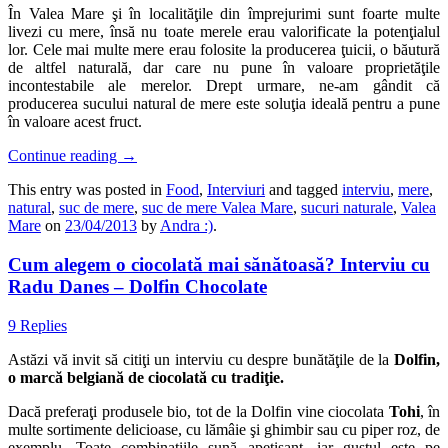
În Valea Mare şi în localităţile din împrejurimi sunt foarte multe
livezi cu mere, însă nu toate merele erau valorificate la potenţialul
lor. Cele mai multe mere erau folosite la producerea ţuicii, o băutură
de altfel naturală, dar care nu pune în valoare proprietăţile
incontestabile ale merelor. Drept urmare, ne-am gândit că
producerea sucului natural de mere este soluţia ideală pentru a pune
în valoare acest fruct.
Continue reading
→
This entry was posted in
Food
,
Interviuri
and tagged
interviu
,
mere
,
natural
,
suc de mere
,
suc de mere Valea Mare
,
sucuri naturale
,
Valea
Mare
on
23/04/2013
by
Andra :)
.
Cum alegem o ciocolată mai sănătoasă? Interviu cu
Radu Danes – Dolfin Chocolate
9 Replies
Astăzi vă invit să citiţi un interviu cu despre bunătăţile de la
Dolfin,
o marcă belgiană de ciocolată cu tradiţie.
Dacă preferaţi produsele bio, tot de la Dolfin vine ciocolata
Tohi
, în
multe sortimente delicioase, cu lămâie şi ghimbir sau cu piper roz, de
exemplu. Toate combinaţiile sună apetisant, iar gustul este pe