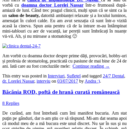
vorbă cu
doamna doctor Lorelei Nassar
într-o frumoasă după-
amiază de luni. Când trec pragul clinicii, mulți spun că se simt ca la
un
salon de beauty,
datorită ambianței relaxate și a locului luminos,
amenajat în culori calde. Eu am avut senzația că sunt într-o vizită
acasă la cineva. Spun asta pentru că de la intrare m-au întâmpinat
mini-tablouri cu aer de vacanță, iar pereții sunt îmbrăcați în nuanțe
vii-vii. Ah, și nu miroase a stomatolog 🙂
Am vorbit cu doamna doctor despre prime dăți, provocări, hobby-uri
și profesia de stomatolog, practicată cu pasiune de mai bine de 24 de
ani. Iată care au fost concluziile mele:
Continue reading
→
This entry was posted in
Interviuri
,
Sufleţel
and tagged
24/7 Dental
,
dr. Lorelei Nassar
,
interviu
on
03/07/2017
by
Andra :)
.
Băcănia ROD, poftă de hrană curată românească
8 Replies
De curând, am fost întrebată cum îmi manifest bucuria. Am stat
puţin pe gânduri, dar n-am ştiu ce să răspund. Mi-am dat seama apoi
că modul meu de a mă bucura este unul discret. Nu sar în sus şi nu
scot strigăte de uimire, mă manifest relativ discret. În schimb, mă