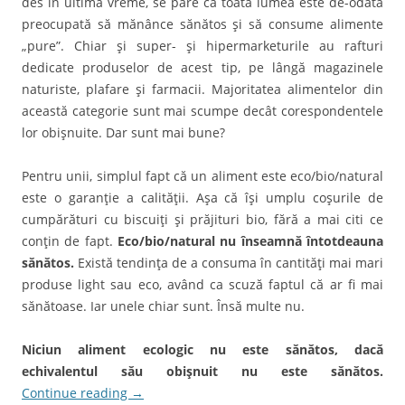
des în ultima vreme, se pare că toată lumea este de-odată
preocupată să mănânce sănătos şi să consume alimente
„pure”. Chiar şi super- şi hipermarketurile au rafturi
dedicate produselor de acest tip, pe lângă magazinele
naturiste, plafare şi farmacii. Majoritatea alimentelor din
această categorie sunt mai scumpe decât corespondentele
lor obişnuite. Dar sunt mai bune?
Pentru unii, simplul fapt că un aliment este eco/bio/natural
este o garanţie a calităţii. Aşa că îşi umplu coşurile de
cumpărături cu biscuiţi şi prăjituri bio, fără a mai citi ce
conţin de fapt.
Eco/bio/natural nu înseamnă întotdeauna
sănătos.
Există tendinţa de a consuma în cantităţi mai mari
produse light sau eco, având ca scuză faptul că ar fi mai
sănătoase. Iar unele chiar sunt. Însă multe nu.
Niciun aliment ecologic nu este sănătos, dacă
echivalentul său obişnuit nu este sănătos.
Continue reading
→