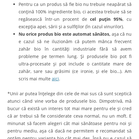
Pentru ca un produs să fie bio nu trebuie neapărat să
conţină 100% ingrediente bio, ci acestea trebuie să se
regăsească într-un procent de
cel puţin 95%
, cu
excepţia apei, sării şi a sulfiţilor (în cazul vinurilor).
Nu orice produs bio este automat sănătos,
aşa că nu
e cazul să ne iluzionăm că putem mânca frecvent
zahăr bio în cantităţi industriale fără să avem
probleme pe termen lung. Şi produsele bio pot fi
ultra-procesate şi pot include o cantitate mare de
zahăr, sare sau grăsimi (ce ironie, şi ele bio…). Am
scris mai multe
aici
.
*Unii ar putea înţelege din cele de mai sus că sunt sceptică
atunci când vine vorba de produsele bio. Dimpotrivă, mă
bucur că există un interes tot mai mare pentru ele şi cred
că ar trebui să fie considerate ceva normal, nu un moft. E
minunat să facem alegeri cât mai sănătoase pentru noi şi
pentru mediu, aşa că dacă ne permitem e recomandat să
optăm pentru varianta bio cât mai des. Însă nu e cazul să