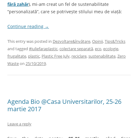
fără zahăr
), mi-am creat un fel de sustenabilitate
“personalizată”, care se potrivește stilului meu de viață:
Continue reading
→
This entry was posted in
Dezvoltare&învăţare
,
Opinii
,
Tips&Tricks
and tagged
#iuliefaraplastic
,
colectare separată
,
eco
,
ecologie
,
frugalitate
,
plastic
,
Plastic Free July
,
reciclare
,
sustenabilitate
,
Zero
Waste
on
25/10/2019
.
Agenda Bio @Casa Universitarilor, 25-26
martie 2017
Leave a reply