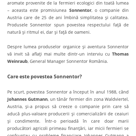
aromate provenite de la fermieri ecologici din toată lumea
– aceasta este promisiunea
Sonnentor
, o companie din
Austria care de 25 de ani îmbină simplitatea şi calitatea.
Produsele Sonnentor spun povestea respectului faţă de
natură şi ritmul ei, dar şi faţă de oameni.
Despre lumea produselor organice şi aventura Sonnentor
vă invit să aflaţi mai multe dintr-un interviu cu
Thomas
Weinraub
, General Manager Sonnentor România.
Care este povestea Sonnentor?
Pe scurt, povestea Sonnentor a început în anul 1988, când
Johannes Gutmann
, un tânăr fermier din zona Waldviertel,
Austria, şi-a propus să creeze o companie prin care să
aducă plus-valoare producerii şi comercializării de ceaiuri
şi condimente. Într-o perioadă în care doar marii
producători agricoli primeau finanţări, iar micii fermieri se
confruntau cu probleme financiare, Johannes Gutmann a