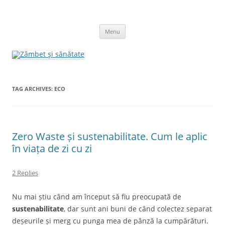
Skip
to
Zâmbet şi sănătate
content
blog despre starea de bine :)
Menu
TAG ARCHIVES:
ECO
Zero Waste și sustenabilitate. Cum le aplic
în viața de zi cu zi
2 Replies
Nu mai știu când am început să fiu preocupată de
sustenabilitate
, dar sunt ani buni de când colectez separat
deșeurile și merg cu punga mea de pânză la cumpărături.