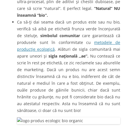
ultra-procesat, plin de aditivi şi chestii dubioase, pe
care să scrie “natural”. E perfect legal.
“Natural” NU
înseamnă “bio”.
Ca să-ţi dai seama dacă un produs este sau nu bio,
verifică să aibă pe etichetă frunza verde înconjurată
de steluţe,
simbolul comunitar
care garantează că
produsele sunt în conformitate cu
metodele de
producţie ecologică
. Alături de sigla comunitară mai
apare uneori şi
sigla naţională ,,ae”.
Nu contează ce
scrie în rest pe etichetă, ce zic reclamele sau aburelile
de marketing. Dacă un produs nu are acest semn
distinctiv înseamnă că nu e bio, indiferent de cât de
natural e mediul în care a fost obţinut. De exemplu,
ouăle produse de găinile bunicii, chiar dacă sunt
hrănite cu grăunţe, nu pot fi considerate bio dacă nu
au atestatul respectiv. Asta nu înseamnă că nu sunt
sănătoase, ci doar că nu sunt bio!