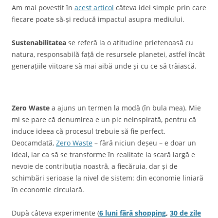
Am mai povestit în
acest articol
câteva idei simple prin care
fiecare poate să-și reducă impactul asupra mediului.
Sustenabilitatea
se referă la o atitudine prietenoasă cu
natura, responsabilă față de resursele planetei, astfel încât
generațiile viitoare să mai aibă unde și cu ce să trăiască.
Zero Waste
a ajuns un termen la modă (în bula mea). Mie
mi se pare că denumirea e un pic neinspirată, pentru că
induce ideea că procesul trebuie să fie perfect.
Deocamdată,
Zero Waste
– fără niciun deșeu – e doar un
ideal, iar ca să se transforme în realitate la scară largă e
nevoie de contribuția noastră, a fiecăruia, dar și de
schimbări serioase la nivel de sistem: din economie liniară
în economie circulară.
După câteva experimente (
6 luni fără shopping
,
30 de zile