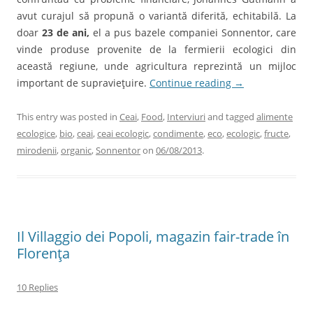
avut curajul să propună o variantă diferită, echitabilă. La
doar
23 de ani,
el a pus bazele companiei Sonnentor, care
vinde produse provenite de la fermierii ecologici din
această regiune, unde agricultura reprezintă un mijloc
important de supravieţuire.
Continue reading
→
This entry was posted in
Ceai
,
Food
,
Interviuri
and tagged
alimente
ecologice
,
bio
,
ceai
,
ceai ecologic
,
condimente
,
eco
,
ecologic
,
fructe
,
mirodenii
,
organic
,
Sonnentor
on
06/08/2013
.
Il Villaggio dei Popoli, magazin fair-trade în
Florenţa
10 Replies