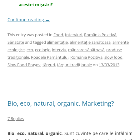
acestei mişcări?
Continue reading
→
This entry was posted in
Food
,
Interviuri
,
România Pozitivă
,
Sănătate
and tagged
alimentaţie
,
alimentaţie sănătoasă
,
alimente
ecologice
,
eco
,
ecologic
,
interviu
,
mâncare sănătoasă
,
produse
tradiţionale
,
Roadele Pământului
,
România Pozitivă
,
slow food
,
Slow Food Braşov
,
târguri
,
târguri tradiţionale
on
13/03/2013
.
Bio, eco, natural, organic. Marketing?
7 Replies
Bio, eco, natural, organic
. Sunt cuvinte pe care le întâlnim