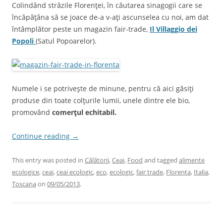
Colindând străzile Florenţei, în căutarea sinagogii care se
încăpăţâna să se joace de-a v-aţi ascunselea cu noi, am dat
întâmplător peste un magazin fair-trade,
Il Villaggio dei
Popoli
(Satul Popoarelor).
Numele i se potriveşte de minune, pentru că aici găsiţi
produse din toate colţurile lumii, unele dintre ele bio,
promovând
comerţul echitabil.
Continue reading
→
This entry was posted in
Călătorii
,
Ceai
,
Food
and tagged
alimente
ecologice
,
ceai
,
ceai ecologic
,
eco
,
ecologic
,
fair trade
,
Florenţa
,
Italia
,
Toscana
on
09/05/2013
.