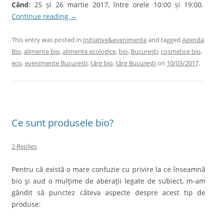
Când
: 25 și 26 martie 2017, între orele 10:00 și 19:00.
Continue reading
→
This entry was posted in
Iniţiative&evenimente
and tagged
Agenda
Bio
,
alimente bio
,
alimente ecologice
,
bio
,
Bucureşti
,
cosmetice bio
,
eco
,
evenimente Bucureşti
,
târg bio
,
târg București
on
10/03/2017
.
Ce sunt produsele bio?
2 Replies
Pentru că există o mare confuzie cu privire la ce înseamnă
bio şi aud o mulţime de aberaţii legate de subiect, m-am
gândit să punctez câteva aspecte despre acest tip de
produse: