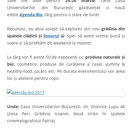
Save the date pentru
25-26 martie
, când Casa
Universitarilor din București găzduiește o nouă
ediție
Agenda Bio
, târg pentru o stare de bine!
Recunosc, eu abia aștept să explorez din nou
grădina din
spatele clădirii
și
foișorul
😀 Sper să avem vreme bună și
soare și să profităm de weekend la maxim!
La târg vor fi peste 50 de expozanți cu
produse naturale şi
bio:
cosmetice, produse de curățenie a casei, yummy &
healthy food, jucării etc. Pe durata evenimentului vor avea
loc și ateliere pentru copii.
Unde:
Casa Universitarilor București, str. Dionisie Lupu 46
(zona Parc Grădina Icoanei, două străzi în spatele
cinematografului Patria)