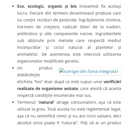
Eco, ecologic, organic şi bio
înseamnă fix acelaşi
lucru. Fiecare din termeni desemnează produse care
nu conţin reziduri de pesticide, îngrăşăminte chimice,
hormoni de creştere, radicali liberi de la iradieri,
antibiotice şi alte componente nocive. Ingredientele
sub obţinute prin metode care respectă mediul
înconjurător şi ciclul natural al plantelor şi
animalelor. De asemenea, este interzisă utilizarea
organismelor modificate genetic.
Un produs
dobândeşte
eticheta “bio” doar după ce este supus unor
verificări
realizate de organisme avizate
, care atestă că acesta
respectă condiţiile enumerate mai sus.
Termenul “
natural
” atrage consumatorii, aşa că este
utilizat la greu. Însă acesta nu este reglementat legal,
aşa că nu semnifică nimic şi nu are nicio valoare, deci
absolut orice poate fi “natural”. Poţi să ai un produs