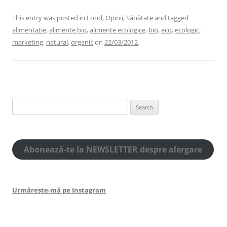
This entry was posted in
Food
,
Opinii
,
Sănătate
and tagged
alimentaţie
,
alimente bio
,
alimente ecologice
,
bio
,
eco
,
ecologic
,
marketing
,
natural
,
organic
on
22/03/2012
.
Search
for:
Abonează-te la NEWSLETTER despre alergare
Urmărește-mă pe Instagram