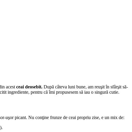
din acest
ceai deosebit.
După câteva luni bune, am reuşit în sfârşit să-
 citit ingrediente, pentru că îmi propusesem să iau o singură cutie.
uşor-uşor picant. Nu conţine frunze de ceai propriu zise, e un mix de:
).