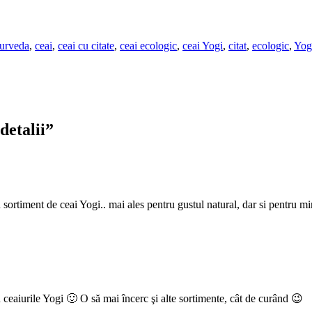
urveda
,
ceai
,
ceai cu citate
,
ceai ecologic
,
ceai Yogi
,
citat
,
ecologic
,
Yog
detalii
”
ortiment de ceai Yogi.. mai ales pentru gustul natural, dar si pentru mi
 ceaiurile Yogi 🙂 O să mai încerc şi alte sortimente, cât de curând 😉