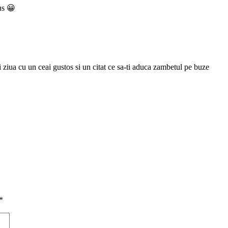
ns 😀
i ziua cu un ceai gustos si un citat ce sa-ti aduca zambetul pe buze
*