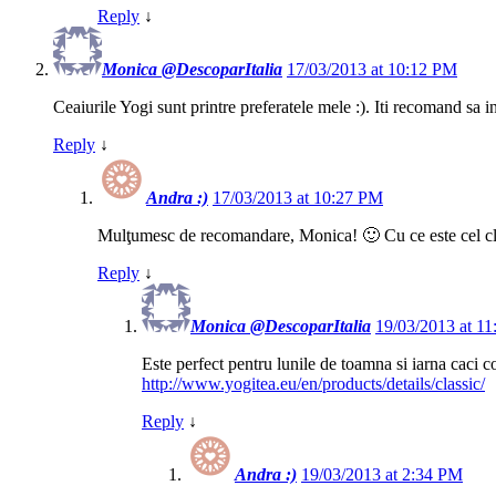
Reply
↓
Monica @DescoparItalia
17/03/2013 at 10:12 PM
Ceaiurile Yogi sunt printre preferatele mele :). Iti recomand sa 
Reply
↓
Andra :)
17/03/2013 at 10:27 PM
Mulţumesc de recomandare, Monica! 🙂 Cu ce este cel cl
Reply
↓
Monica @DescoparItalia
19/03/2013 at 1
Este perfect pentru lunile de toamna si iarna caci co
http://www.yogitea.eu/en/products/details/classic/
Reply
↓
Andra :)
19/03/2013 at 2:34 PM