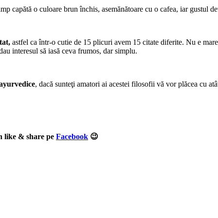
imp capătă o culoare brun închis, asemănătoare cu o cafea, iar gustul de
itat,
astfel ca într-o cutie de 15 plicuri avem 15 citate diferite. Nu e mare 
şi dau interesul să iasă ceva frumos, dar simplu.
 ayurvedice
, dacă sunteţi amatori ai acestei filosofii vă vor plăcea cu at
 un like & share pe
Facebook
😉