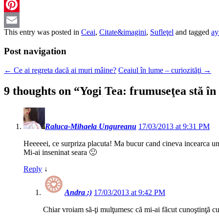
LinkedIn
Pinterest
This entry was posted in
Ceai
,
Citate&imagini
,
Sufleţel
and tagged
ay
Email
Post navigation
←
Ce ai regreta dacă ai muri mâine?
Ceaiul în lume – curiozităţi
→
9 thoughts on “
Yogi Tea: frumuseţea stă în 
Raluca-Mihaela Ungureanu
17/03/2013 at 9:31 PM
Heeeeei, ce surpriza placuta! Ma bucur cand cineva incearca un s
Mi-ai inseninat seara 🙂
Reply
↓
Andra :)
17/03/2013 at 9:42 PM
Chiar vroiam să-ţi mulţumesc că mi-ai făcut cunoştinţă cu