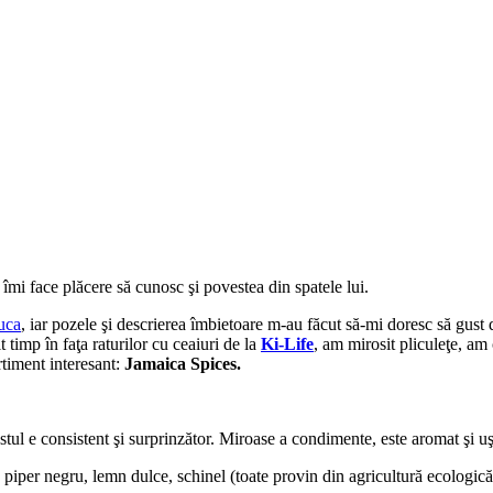
 îmi face plăcere să cunosc şi povestea din spatele lui.
uca
, iar pozele şi descrierea îmbietoare m-au făcut să-mi doresc să gust 
timp în faţa raturilor cu ceaiuri de la
Ki-Life
, am mirosit pliculeţe, am
timent interesant:
Jamaica Spices.
ustul e consistent şi surprinzător. Miroase a condimente, este aromat şi 
 piper negru, lemn dulce, schinel (toate provin din agricultură ecologică