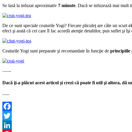
Se lasă la infuzat aproximativ
7 minute
. Dacă se infuzează mai mult t
De ce sunt speciale ceaiurile Yogi? Fiecare pliculeţ are câte un scurt
c
efect şi arată că cei care îl fac acordă atenţie detaliilor, pun suflet şi î
Ceaiurile Yogi sunt preparate şi recomandate în funcţie de
principiile
—–-
Dacă ţi-a plăcut acest articol şi crezi că poate fi util şi altora, dă
—–
Facebook
Twitter