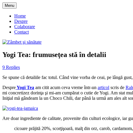
Skip
Menu
to
blog despre starea de bine :)
Zâmbet şi sănătate
content
Home
Despre
Colaborare
Contact
Yogi Tea: frumuseţea stă în detalii
9 Replies
Se spune că detaliile fac totul. Când vine vorba de ceai, pe lângă gust,
Despre
Yogi Tea
am citit acum ceva vreme într-un
articol
scris de
Ral
mi concretizez dorinţa şi mi-am cumpărat o cutie de Yogi. Am stat mult 
Iniţial mă gândeam la un Choco Chili, dar până la urmă am ales alt sor
Are doar ingrediente de calitate, provenite din culturi ecologice, iar g
cicoare prăjită 20%, scorţişoară, malţ din orz, carob, cardamom,