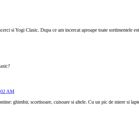
incerci si Yogi Clasic. Dupa ce am incercat aproape toate sortimentele es
asic?
1:02 AM
ntine: ghimbir, scortisoare, cuisoare si altele. Cu un pic de miere si lap