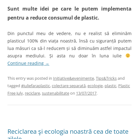
Sunt multe idei pe care le putem implementa
pentru a reduce consumul de plastic.
Din punctul meu de vedere, nu e realist să eliminăm
plasticul 100% din viața noastră, însă cu siguranță putem
lua măsuri ca să-l reducem și să diminuăm astfel impactul
asupra mediului. Și asta nu doar în luna iulie
Continue reading
→
This entry was posted in
Iniţiative&evenimente
,
Tips&Tricks
and
tagged
#iuliefaraplastic
,
colectare separată
,
ecologie
,
plastic
,
Plastic
Free July
,
reciclare
,
sustenabilitate
on
13/07/2017
.
Reciclarea şi ecologia noastră cea de toate
zilele