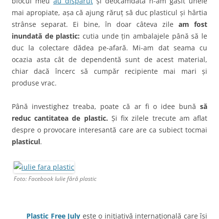
blocul meu
au dispărut
și deocamdată n-am găsit unele
mai apropiate, așa că ajung răruț să duc plasticul și hârtia
strânse separat. Ei bine, în doar câteva zile
am fost
inundată de plastic:
cutia unde țin ambalajele până să le
duc la colectare dădea pe-afară. Mi-am dat seama cu
ocazia asta cât de dependentă sunt de acest material,
chiar dacă încerc să cumpăr recipiente mai mari și
produse vrac.
Până investighez treaba, poate că ar fi o idee bună
să
reduc cantitatea de plastic.
Și fix zilele trecute am aflat
despre o provocare interesantă care are ca subiect tocmai
plasticul
.
Foto: Facebook Iulie fără plastic
Plastic Free July
este o iniţiativă internaţională care își