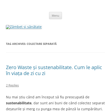
Skip
to
Zâmbet şi sănătate
content
blog despre starea de bine :)
Menu
TAG ARCHIVES:
COLECTARE SEPARATĂ
Zero Waste și sustenabilitate. Cum le aplic
în viața de zi cu zi
2 Replies
Nu mai știu când am început să fiu preocupată de
sustenabilitate
, dar sunt ani buni de când colectez separat
deșeurile și merg cu punga mea de pânză la cumpărături.