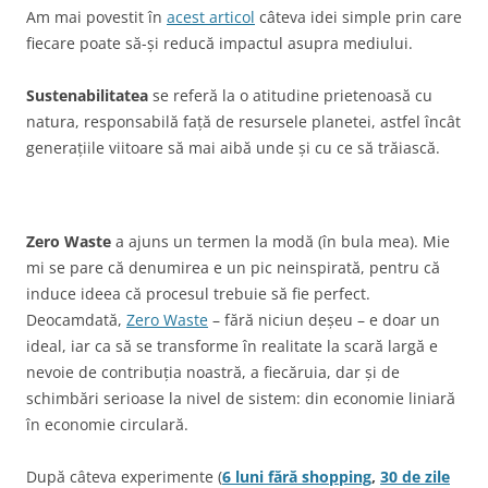
Am mai povestit în
acest articol
câteva idei simple prin care
fiecare poate să-și reducă impactul asupra mediului.
Sustenabilitatea
se referă la o atitudine prietenoasă cu
natura, responsabilă față de resursele planetei, astfel încât
generațiile viitoare să mai aibă unde și cu ce să trăiască.
Zero Waste
a ajuns un termen la modă (în bula mea). Mie
mi se pare că denumirea e un pic neinspirată, pentru că
induce ideea că procesul trebuie să fie perfect.
Deocamdată,
Zero Waste
– fără niciun deșeu – e doar un
ideal, iar ca să se transforme în realitate la scară largă e
nevoie de contribuția noastră, a fiecăruia, dar și de
schimbări serioase la nivel de sistem: din economie liniară
în economie circulară.
După câteva experimente (
6 luni fără shopping
,
30 de zile