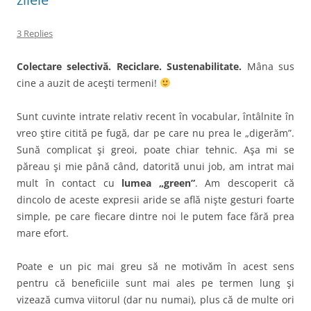
3 Replies
Colectare selectivă. Reciclare. Sustenabilitate.
Mâna sus
cine a auzit de aceşti termeni!
Sunt cuvinte intrate relativ recent în vocabular, întâlnite în
vreo ştire citită pe fugă, dar pe care nu prea le „digerăm”.
Sună complicat şi greoi, poate chiar tehnic. Aşa mi se
păreau şi mie până când, datorită unui job, am intrat mai
mult în contact cu
lumea „green”
. Am descoperit că
dincolo de aceste expresii aride se află nişte gesturi foarte
simple, pe care fiecare dintre noi le putem face fără prea
mare efort.
Poate e un pic mai greu să ne motivăm în acest sens
pentru că beneficiile sunt mai ales pe termen lung şi
vizează cumva viitorul (dar nu numai), plus că de multe ori