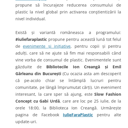
propune să încurajeze reducerea consumului de
plastic la nivel global prin activarea conştientizării la
nivel individual.
Există și variantă româneasca a programului:
#iul
iefaraplastic
propune pentru această lună tot felul
de
evenimente și inițiative
, pentru copii și pentru
adulți, care să ne ajute să fim mai responsabili când
vine vorba de consumul de plastic. Evenimentele sunt
găzduite de
Bibliotecile Ion Creangă și Emil
Gârleanu din București
(Cu ocazia asta am descoperit
că pe-acolo chiar se întâmplă lucruri pentru
comunitate, pe lângă împrumutat cărți). Un eveniment
interesant, la care sper să ajung, este
Slow Fashion
Concept cu Gabi Urdă
, care are loc pe 25 iulie, de la
orele 18:00, la Biblioteca Ion Creangă. Urmărește
pagina de Facebook
IulieFaraPlastic
pentru alte
update-uri.