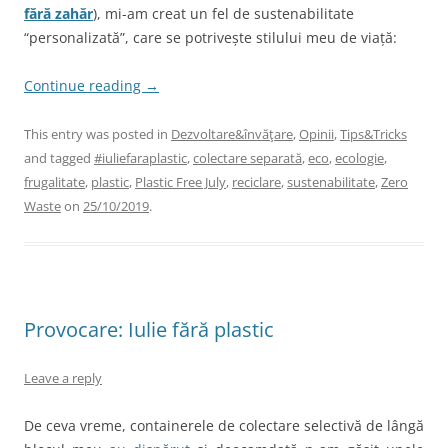
fără zahăr
), mi-am creat un fel de sustenabilitate
“personalizată”, care se potrivește stilului meu de viață:
Continue reading
→
This entry was posted in
Dezvoltare&învăţare
,
Opinii
,
Tips&Tricks
and tagged
#iuliefaraplastic
,
colectare separată
,
eco
,
ecologie
,
frugalitate
,
plastic
,
Plastic Free July
,
reciclare
,
sustenabilitate
,
Zero
Waste
on
25/10/2019
.
Provocare: Iulie fără plastic
Leave a reply
De ceva vreme, containerele de colectare selectivă de lângă