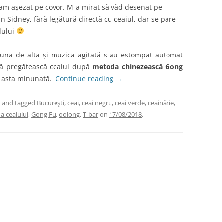
-am așezat pe covor. M-a mirat să văd desenat pe
in Sidney, fără legătură directă cu ceaiul, dar se pare
lului
e una de alta și muzica agitată s-au estompat automat
să pregătească ceaiul după
metoda chinezească Gong
a asta minunată.
Continue reading
→
s
and tagged
Bucureşti
,
ceai
,
ceai negru
,
ceai verde
,
ceainărie
,
a ceaiului
,
Gong Fu
,
oolong
,
T-bar
on
17/08/2018
.