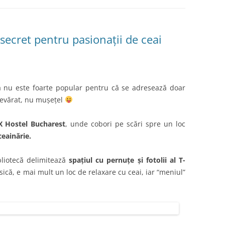
secret pentru pasionații de ceai
ă nu este foarte popular pentru că se adresează doar
evărat, nu mușețel
X Hostel Bucharest
, unde cobori pe scări spre un loc
ceainărie.
bliotecă delimitează
spațiul cu pernuțe și fotolii al T-
sică, e mai mult un loc de relaxare cu ceai, iar “meniul”