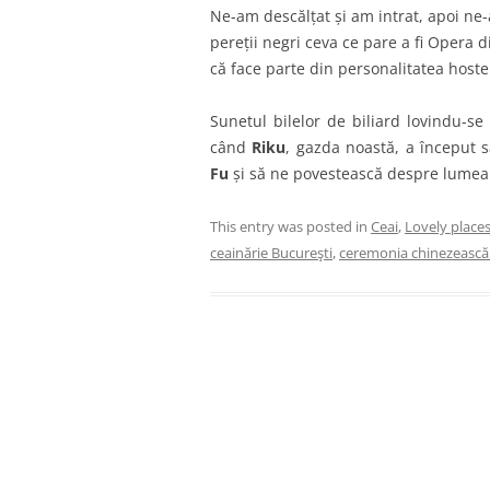
Ne-am descălțat și am intrat, apoi ne
pereții negri ceva ce pare a fi Opera d
că face parte din personalitatea hoste
Sunetul bilelor de biliard lovindu-s
când
Riku
, gazda noastă, a început 
Fu
și să ne povestească despre lume
This entry was posted in
Ceai
,
Lovely place
ceainărie Bucureşti
,
ceremonia chinezească 