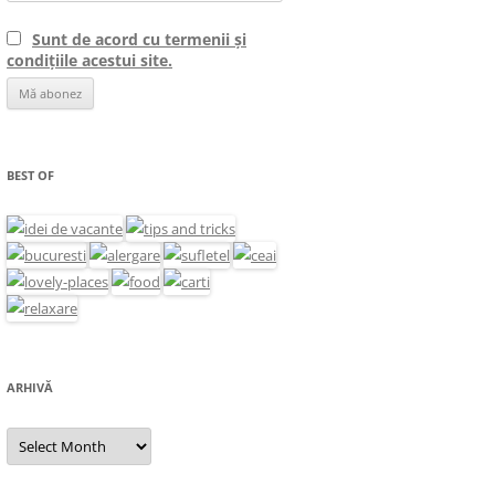
Sunt de acord cu termenii și
condițiile acestui site.
BEST OF
ARHIVĂ
Arhivă