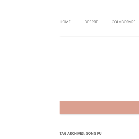
Skip
to
content
blog despre starea de bine :)
Zâmbet şi sănătate
HOME
DESPRE
COLABORARE
TAG ARCHIVES:
GONG FU