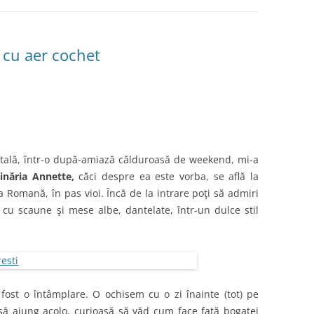
 cu aer cochet
tală, într-o după-amiază călduroasă de weekend, mi-a
inăria Annette,
căci despre ea este vorba, se află la
 Romană, în pas vioi. Încă de la intrare poţi să admiri
ă cu scaune şi mese albe, dantelate, într-un dulce stil
fost o întâmplare. O ochisem cu o zi înainte (tot) pe
ă ajung acolo, curioasă să văd cum face faţă bogatei