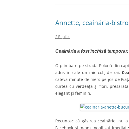
Annette, ceainăria-bistro
2 Replies
Ceainăria a fost închisă temporar.
O plimbare pe strada Polonă din capi
adus în cale un mic colţ de rai.
Cea
câteva minute de mers pe jos de Piaţa
curtea cu verdeaţă şi flori, presărat
elegant şi feminin.
Recunosc că găsirea ceainăriei nu a 
Facebook şi m-am mobilizat imediat s