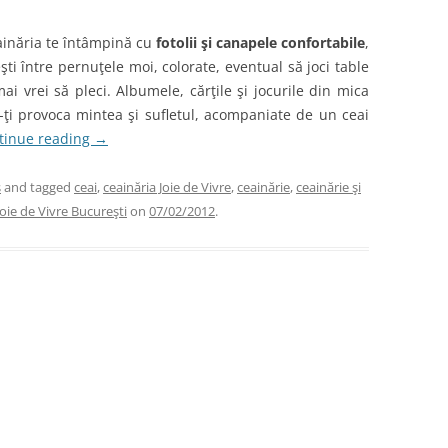
eainăria te întâmpină cu
fotolii şi canapele confortabile
,
eşti între pernuţele moi, colorate, eventual să joci table
ai vrei să pleci. Albumele, cărţile şi jocurile din mica
ţi provoca mintea şi sufletul, acompaniate de un ceai
tinue reading
→
s
and tagged
ceai
,
ceainăria Joie de Vivre
,
ceainărie
,
ceainărie şi
Joie de Vivre Bucureşti
on
07/02/2012
.