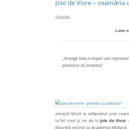
Joie de Vivre – ceainăria 
4 Replies
Later e
„Strange how a teapot can represent 
pleasures of company”
amiază târzie la adăpostul unei ceain
la fel cred şi cei de la
Joie de Vivre
,
discretă vecină cu Academia Militară.