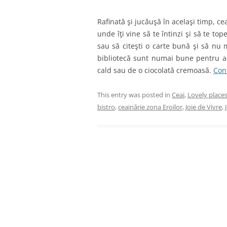
Rafinată şi jucăuşă în acelaşi timp, c
unde îţi vine să te întinzi şi să te top
sau să citeşti o carte bună şi să nu m
bibliotecă sunt numai bune pentru a-
cald sau de o ciocolată cremoasă.
Con
This entry was posted in
Ceai
,
Lovely place
bistro
,
ceainărie zona Eroilor
,
Joie de Vivre
,