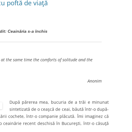
cu poftă de viaţă
dit: Ceainăria s-a închis
at the same time the comforts of solitude and the
Anonim
După părerea mea, bucuria de a trăi e minunat
sintetizată de o ceaşcă de ceai, băută într-o după-
ării cochete, într-o companie plăcută. Îmi imaginez că
 o ceainărie recent deschisă în Bucureşti, într-o căsuţă