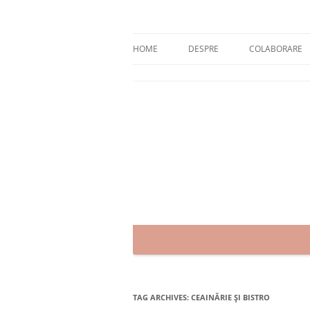
Skip
to
content
blog despre starea de bine :)
Zâmbet şi sănătate
HOME
DESPRE
COLABORARE
TAG ARCHIVES:
CEAINĂRIE ŞI BISTRO