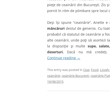
pieţe de ceainării din Bucureşti. Zis ş
pornit în ritm de plimbare spre locul c
Deşi îşi spune “ceainărie”, Anette 
mâncăruri
destul de generos. Cu toa
probabil că statutul de ceainărie a fost
alte ceainării, unde poţi să asortezi l
la dispoziţie şi multe
supe, salate
deserturi.
Dacă nu mă credeţi, 
Continue reading
→
This entry was posted in
Ceai
,
Food
,
Lovely
ceainărie
,
ceainărie Bucureşti
,
ceainărie Pi
19/08/2015
.