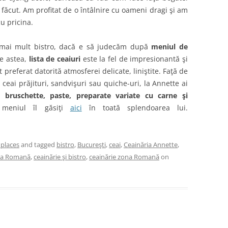
i făcut. Am profitat de o întâlnire cu oameni dragi şi am
u pricina.
e mai mult bistro, dacă e să judecăm după
meniul de
te astea,
lista de ceaiuri
este la fel de impresionantă şi
 preferat datorită atmosferei delicate, liniştite. Faţă de
a ceai prăjituri, sandvişuri sau quiche-uri, la Annette ai
, bruschette, paste, preparate variate cu carne şi
meniul îl găsiţi
aici
în toată splendoarea lui.
 places
and tagged
bistro
,
Bucureşti
,
ceai
,
Ceainăria Annette
,
aţa Romană
,
ceainărie şi bistro
,
ceainărie zona Romană
on