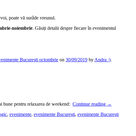
 voi, poate vă surâde vreunul.
mbrie-noiembrie
. Găsiți detalii despre fiecare în evenimentul
venimente Bucureşti octombrie
on
30/09/2019
by
Andra :)
.
numai bune pentru relaxarea de weekend:
Continue reading
→
ogic
,
evenimente
,
evenimente Bucureşti
,
evenimente Bucureşti