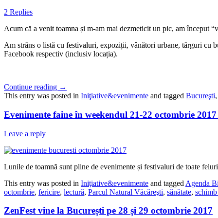
2 Replies
Acum că a venit toamna și m-am mai dezmeticit un pic, am început “
Am strâns o listă cu festivaluri, expoziții, vânători urbane, târguri cu 
Facebook respectiv (inclusiv locația).
Continue reading
→
This entry was posted in
Iniţiative&evenimente
and tagged
Bucureşti
Evenimente faine în weekendul 21-22 octombrie 2017 
Leave a reply
Lunile de toamnă sunt pline de evenimente și festivaluri de toate felur
This entry was posted in
Iniţiative&evenimente
and tagged
Agenda B
octombrie
,
fericire
,
lectură
,
Parcul Natural Văcăreşti
,
sănătate
,
schimb 
ZenFest vine la București pe 28 și 29 octombrie 2017