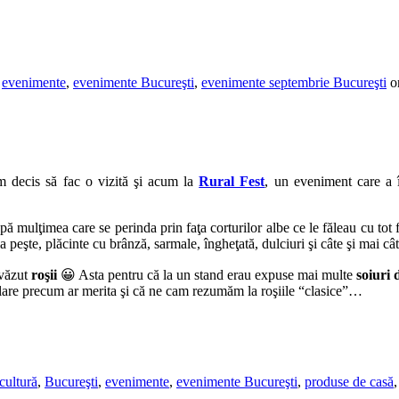
,
evenimente
,
evenimente Bucureşti
,
evenimente septembrie Bucureşti
o
m decis să fac o vizită şi acum la
Rural Fest
, un eveniment care a î
mulţimea care se perinda prin faţa corturilor albe ce le făleau cu tot f
 peşte, plăcinte cu brânză, sarmale, îngheţată, dulciuri şi câte şi mai cât
 văzut
roşii
😀 Asta pentru că la un stand erau expuse mai multe
soiuri 
opulare precum ar merita şi că ne cam rezumăm la roşiile “clasice”…
cultură
,
Bucureşti
,
evenimente
,
evenimente Bucureşti
,
produse de casă