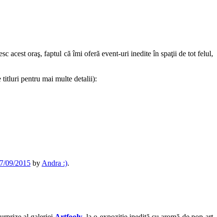
 acest oraş, faptul că îmi oferă event-uri inedite în spaţii de tot felul,
titluri pentru mai multe detalii):
7/09/2015
by
Andra :)
.
rprize al galeriei
Artfooly
, la o expoziţie inedită cu aromă de pop-art