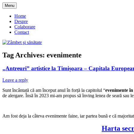
Skip
Menu
to
blog despre starea de bine :)
Zâmbet şi sănătate
content
Home
Despre
Colaborare
Contact
Tag Archives:
evenimente
„Antreuri” artistice la Timișoara – Capitala Europea
Leave a reply
Sunt încântată că am început anul în forță la capitolul “
evenimente în
de alergare. Însă în 2023 mi-am propus să înving lenea de seară sau le
Am fost deja la câteva evenimente faine, iar partea bună e că majoritate
Harta secr