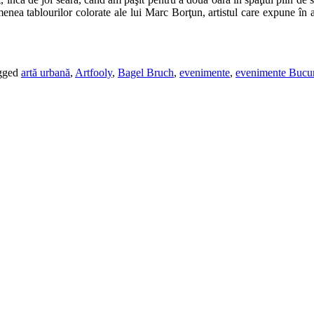
enea tablourilor colorate ale lui Marc Borţun, artistul care expune în ace
gged
artă urbană
,
Artfooly
,
Bagel Bruch
,
evenimente
,
evenimente Bucur