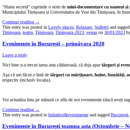
“Harta secretă” cuprinde o serie de
mini-documentare cu oameni și 
Municipiului Timișoara și Universitatea de Vest din Timișoara, în frun
Continue reading
→
This entry was posted in
Lovely places
,
Relaxare
,
Sufleţel
and tagge
Timișoara
,
teatru
,
Timișoara
,
Timișoara 2023
,
vegan
on
30/01/2023
b
Evenimente în București – primăvara 2020
Leave a reply
Nici bine n-a trecut iarna asta călduroasă, că deja apar
târguri și eve
Așa că am făcut o listă de
târguri cu mărțișoare, haine, bunătăți, 
respectiv (inclusiv locația).
Voi actualiza lista pe măsură ce aflu de noi evenimente (dacă aveți suge
Continue reading
→
This entry was posted in
Iniţiative&evenimente
and tagged
Bucureşti
Evenimente în București toamna asta (Octombrie – N