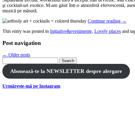
şi cocktail-uri exotice. M-am găsit într-o atmosferă efervescentă, asem
muzică pe măsură.
Continue reading
→
This entry was posted in
Iniţiative&evenimente
,
Lovely places
and ta
Post navigation
←
Older posts
Search
for:
Abonează-te la NEWSLETTER despre alergare
Urmărește-mă pe Instagram