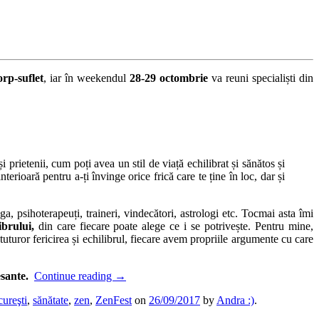
orp-suflet
, iar în weekendul
28-29 octombrie
va reuni specialiști din
i prietenii, cum poți avea un stil de viață echilibrat și sănătos și
erioară pentru a-ți învinge orice frică care te ține în loc, dar și
a, psihoterapeuți, traineri, vindecători, astrologi etc. Tocmai asta îmi
ibrului,
din care fiecare poate alege ce i se potrivește. Pentru mine,
uturor fericirea și echilibrul, fiecare avem propriile argumente cu care
esante.
Continue reading
→
ureşti
,
sănătate
,
zen
,
ZenFest
on
26/09/2017
by
Andra :)
.