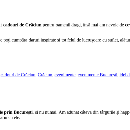
ut
cadouri de Crăciun
pentru oamenii dragi, însă mai am nevoie de cev
 poți cumpăra daruri inspirate și tot felul de lucrușoare cu suflet, alătu
,
cadouri de Crăciun
,
Crăciun
,
evenimente
,
evenimente Bucureşti
,
idei 
le prin București,
și nu numai. Am adunat câteva din târgurile și happe
ariu cu ele.