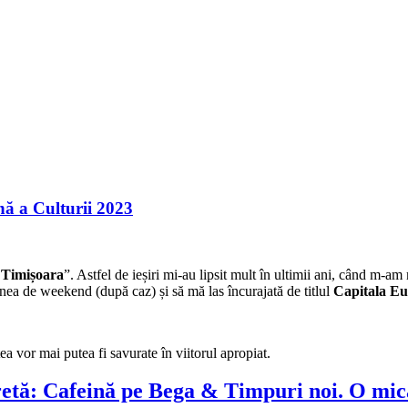
nă a Culturii 2023
 Timișoara
”. Astfel de ieșiri mi-au lipsit mult în ultimii ani, când m-am
nea de weekend (după caz) și să mă las încurajată de titlul
Capitala Eu
a vor mai putea fi savurate în viitorul apropiat.
etă: Cafeină pe Bega & Timpuri noi. O mic