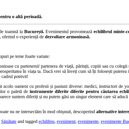
ntru o altă perioadă.
de toamnă la
București.
Evenimentul provomează
echilibrul minte-c
e, oferind o experiență de
dezvoltare armonioasă.
opuri pe teme foarte variate:
onioase cu partenerul/ partenera de viață, părinții, copiii sau cu colegii ș
eritatea în viața ta. Dacă vrei să înveți cum să îți folosești puterea int
 cadrul potrivit!
 acolo oameni cu profesii și pasiuni diverse: medici, instructori de yog
ților o paletă de
instrumente diferite diferite pentru căutarea echil
arece suntem diferiți și nu putem găsi un singur element care să aducă t
 poate nu ne intersectăm în mod obișnuit, descoperind
alternative inter
,
Sănătate
and tagged
echilibru
,
eveniment
,
evenimente
,
evenimente Buc