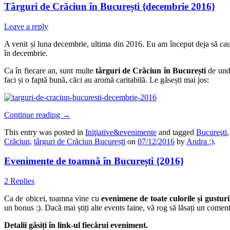
Târguri de Crăciun în București {decembrie 2016}
Leave a reply
A venit și luna decembrie, ultima din 2016. Eu am început deja să ca
în decembrie.
Ca în fiecare an, sunt multe
târguri de Crăciun în
București
de unde
faci și o faptă bună, căci au aromă caritabilă. Le găsești mai jos:
Continue reading
→
This entry was posted in
Iniţiative&evenimente
and tagged
Bucureşti
Crăciun
,
târguri de Crăciun București
on
07/12/2016
by
Andra :)
.
Evenimente de toamnă în București {2016}
2 Replies
Ca de obicei, toamna vine cu
evenimene de toate culorile și gusturi
un bonus :). Dacă mai știți alte events faine, vă rog să lăsați un coment
Detalii găsiți în link-ul fiecărui eveniment.