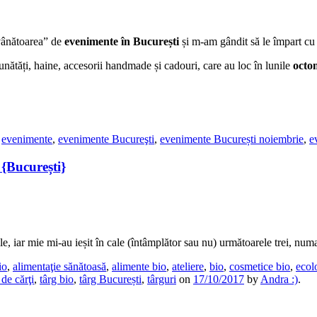
vânătoarea” de
evenimente în București
și m-am gândit să le împart cu
bunătăți, haine, accesorii handmade și cadouri, care au loc în lunile
octo
,
evenimente
,
evenimente Bucureşti
,
evenimente București noiembrie
,
e
{București}
ile, iar mie mi-au ieșit în cale (întâmplător sau nu) următoarele trei, 
io
,
alimentaţie sănătoasă
,
alimente bio
,
ateliere
,
bio
,
cosmetice bio
,
ecol
de cărţi
,
târg bio
,
târg București
,
târguri
on
17/10/2017
by
Andra :)
.