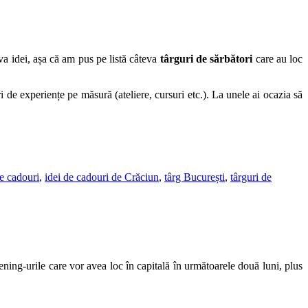
a idei, așa că am pus pe listă câteva
târguri de sărbători
care au loc
ri de experiențe pe măsură (ateliere, cursuri etc.). La unele ai ocazia să
de cadouri
,
idei de cadouri de Crăciun
,
târg București
,
târguri de
ning-urile care vor avea loc în capitală în următoarele două luni, plus