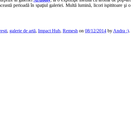
astă perioadă în spaţiul galeriei. Multă lumină, licori ispititoare şi o
eşti
,
galerie de artă
,
Impact Hub
,
Remesh
on
08/12/2014
by
Andra :)
.