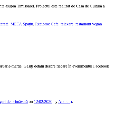
ta asupra Timișoarei. Proiectul este realizat de Casa de Cultură a
ecretă
,
META Spațiu
,
Reciproc Cafe
,
relaxare
,
restaurant vegan
ebruarie-martie. Găsiți detalii despre fiecare în evenimentul Facebook
rguri de primăvară
on
12/02/2020
by
Andra :)
.