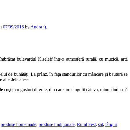
n
07/09/2016
by
Andra :)
.
mbrăcat bulevardul Kiseleff într-o atmosferă rurală, cu muzică, artă
elul de bunătăţi. La prânz, în faţa standurilor cu mâncare şi băutură se
e alte delicatese.
de roşii
, cu gusturi diferite, din care am ciugulit câteva, minunându-mă
,
produse homemade
,
produse tradiţionale
,
Rural Fest
,
sat
,
târguri