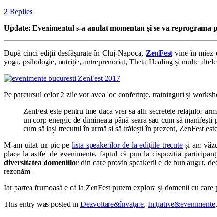
2 Replies
Update: Evenimentul s-a anulat momentan și se va reprograma pe
După cinci ediții desfășurate în Cluj-Napoca,
ZenFest
vine în miez 
yoga, psihologie, nutriție, antreprenoriat, Theta Healing și multe altel
Pe parcursul celor 2 zile vor avea loc conferințe, traininguri și worksh
ZenFest este pentru tine dacă vrei să afli secretele relațiilor arm
un corp energic de dimineața până seara sau cum să manifești prosp
cum să lași trecutul în urmă și să trăiești în prezent, ZenFest este
M-am uitat un pic pe
lista speakerilor de la edițiile trecute
și am văzut
place la astfel de evenimente, faptul că pun la dispoziția participan
diversitatea domeniilor
din care provin speakerii e de bun augur, deo
rezonăm.
Iar partea frumoasă e că la ZenFest putem explora și domenii cu care
This entry was posted in
Dezvoltare&învăţare
,
Iniţiative&evenimente