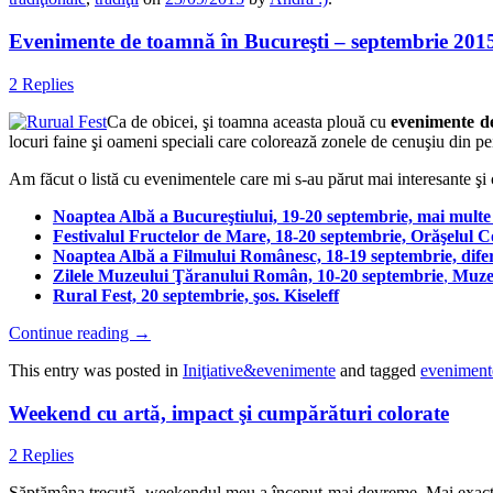
Evenimente de toamnă în Bucureşti – septembrie 201
2 Replies
Ca de obicei, şi toamna aceasta plouă cu
evenimente
d
locuri faine şi oameni speciali care colorează zonele de cenuşiu din pei
Am făcut o listă cu evenimentele care mi s-au părut mai interesante şi ca
Noaptea Albă a Bucureşt
iului, 19-20 septembrie, mai multe 
Festivalul Fructelor de Mare,
18-20 septembrie, Orăşelul Co
Noaptea Albă a Filmului Românesc, 18-19 septembrie,
difer
Zilele Muzeului Ţăranului Român, 10-20 septembrie
,
Muzeul
Rural Fest,
20 septembrie, şos. Kiseleff
Continue reading
→
This entry was posted in
Iniţiative&evenimente
and tagged
eveniment
Weekend cu artă, impact şi cumpărături colorate
2 Replies
Săptămâna trecută, weekendul meu a început mai devreme. Mai exact, în