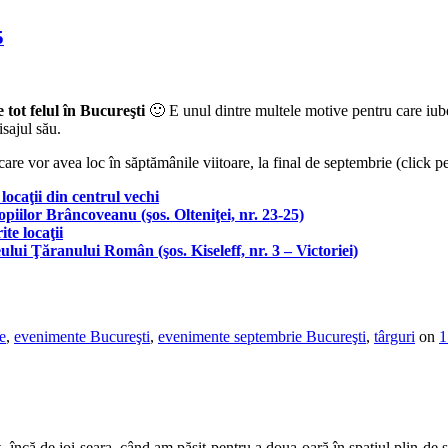
5
e tot felul în Bucureşti
🙂 E unul dintre multele motive pentru care iubesc
sajul său.
re vor avea loc în săptămânile viitoare, la final de septembrie (click pe 
locaţii din centrul vechi
piilor Brâncoveanu (şos. Olteniţei, nr. 23-25)
ite locaţii
ui Ţăranului Român (şos. Kiseleff, nr. 3 – Victoriei)
e
,
evenimente Bucureşti
,
evenimente septembrie Bucureşti
,
târguri
on
1
că de joi seara, când am păşit pentru a doua oară în spaţiul plin de su