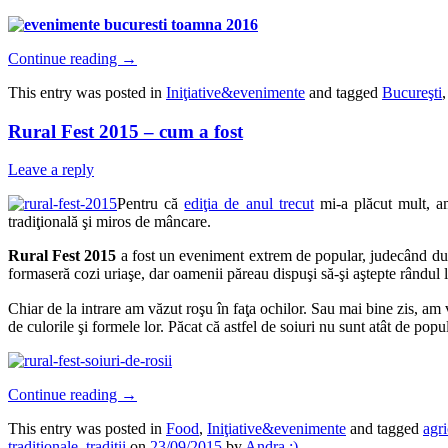
Continue reading
→
This entry was posted in
Iniţiative&evenimente
and tagged
Bucureşti
Rural Fest 2015 – cum a fost
Leave a reply
Pentru că
ediţia de anul trecut
mi-a plăcut mult, a
tradiţională şi miros de mâncare.
Rural Fest 2015
a fost un eveniment extrem de popular, judecând după 
formaseră cozi uriaşe, dar oamenii păreau dispuşi să-şi aştepte rândul la
Chiar de la intrare am văzut roşu în faţa ochilor. Sau mai bine zis, am
de culorile şi formele lor. Păcat că astfel de soiuri nu sunt atât de p
Continue reading
→
This entry was posted in
Food
,
Iniţiative&evenimente
and tagged
agri
tradiţionale
,
tradiţii
on
23/09/2015
by
Andra :)
.