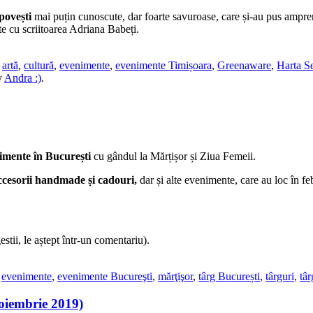
povești
mai puțin cunoscute, dar foarte savuroase, care și-au pus ampren
te cu scriitoarea Adriana Babeți.
d
artă
,
cultură
,
evenimente
,
evenimente Timișoara
,
Greenaware
,
Harta S
y
Andra :)
.
nimente în București
cu gândul la Mărțișor și Ziua Femeii.
accesorii handmade și cadouri,
dar și alte evenimente, care au loc în f
stii, le aștept într-un comentariu).
,
evenimente
,
evenimente Bucureşti
,
mărţişor
,
târg București
,
târguri
,
tâ
oiembrie 2019)