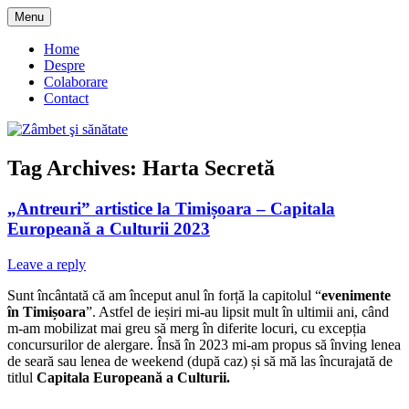
Skip
Menu
to
blog despre starea de bine :)
Zâmbet şi sănătate
content
Home
Despre
Colaborare
Contact
Tag Archives:
Harta Secretă
„Antreuri” artistice la Timișoara – Capitala
Europeană a Culturii 2023
Leave a reply
Sunt încântată că am început anul în forță la capitolul “
evenimente
în Timișoara
”. Astfel de ieșiri mi-au lipsit mult în ultimii ani, când
m-am mobilizat mai greu să merg în diferite locuri, cu excepția
concursurilor de alergare. Însă în 2023 mi-am propus să înving lenea
de seară sau lenea de weekend (după caz) și să mă las încurajată de
titlul
Capitala Europeană a Culturii.