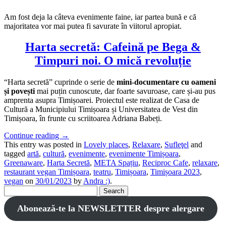
Am fost deja la câteva evenimente faine, iar partea bună e că
majoritatea vor mai putea fi savurate în viitorul apropiat.
Harta secretă: Cafeină pe Bega &
Timpuri noi. O mică revoluție
“Harta secretă” cuprinde o serie de
mini-documentare cu oameni
și povești
mai puțin cunoscute, dar foarte savuroase, care și-au pus
amprenta asupra Timișoarei. Proiectul este realizat de Casa de
Cultură a Municipiului Timișoara și Universitatea de Vest din
Timișoara, în frunte cu scriitoarea Adriana Babeți.
Continue reading
→
This entry was posted in
Lovely places
,
Relaxare
,
Sufleţel
and
tagged
artă
,
cultură
,
evenimente
,
evenimente Timișoara
,
Greenaware
,
Harta Secretă
,
META Spațiu
,
Reciproc Cafe
,
relaxare
,
restaurant vegan Timișoara
,
teatru
,
Timișoara
,
Timișoara 2023
,
vegan
on
30/01/2023
by
Andra :)
.
Search
for:
Abonează-te la NEWSLETTER despre alergare