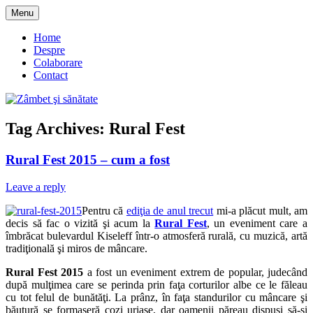
Skip
Menu
to
blog despre starea de bine :)
Zâmbet şi sănătate
content
Home
Despre
Colaborare
Contact
Tag Archives:
Rural Fest
Rural Fest 2015 – cum a fost
Leave a reply
Pentru că
ediţia de anul trecut
mi-a plăcut mult, am
decis să fac o vizită şi acum la
Rural Fest
, un eveniment care a
îmbrăcat bulevardul Kiseleff într-o atmosferă rurală, cu muzică, artă
tradiţională şi miros de mâncare.
Rural Fest 2015
a fost un eveniment extrem de popular, judecând
după mulţimea care se perinda prin faţa corturilor albe ce le făleau
cu tot felul de bunătăţi. La prânz, în faţa standurilor cu mâncare şi
băutură se formaseră cozi uriaşe, dar oamenii păreau dispuşi să-şi