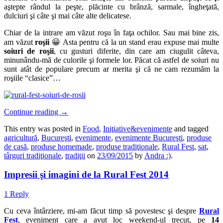
aştepte rândul la peşte, plăcinte cu brânză, sarmale, îngheţată,
dulciuri şi câte şi mai câte alte delicatese.
Chiar de la intrare am văzut roşu în faţa ochilor. Sau mai bine zis,
am văzut
roşii
😀 Asta pentru că la un stand erau expuse mai multe
soiuri de roşii
, cu gusturi diferite, din care am ciugulit câteva,
minunându-mă de culorile şi formele lor. Păcat că astfel de soiuri nu
sunt atât de populare precum ar merita şi că ne cam rezumăm la
roşiile “clasice”…
Continue reading
→
This entry was posted in
Food
,
Iniţiative&evenimente
and tagged
agricultură
,
Bucureşti
,
evenimente
,
evenimente Bucureşti
,
produse
de casă
,
produse homemade
,
produse tradiţionale
,
Rural Fest
,
sat
,
târguri tradiţionale
,
tradiţii
on
23/09/2015
by
Andra :)
.
Impresii şi imagini de la Rural Fest 2014
1 Reply
Cu ceva întârziere, mi-am făcut timp să povestesc şi despre
Rural
Fest
, eveniment care a avut loc weekend-ul trecut, pe
14