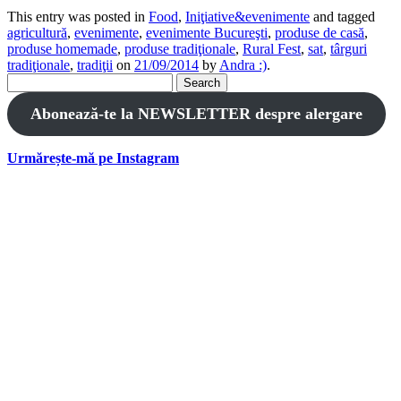
This entry was posted in
Food
,
Iniţiative&evenimente
and tagged
agricultură
,
evenimente
,
evenimente Bucureşti
,
produse de casă
,
produse homemade
,
produse tradiţionale
,
Rural Fest
,
sat
,
târguri
tradiţionale
,
tradiţii
on
21/09/2014
by
Andra :)
.
Search
for:
Abonează-te la NEWSLETTER despre alergare
Urmărește-mă pe Instagram