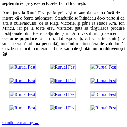
septembrie
, pe şoseaua Kiseleff din Bucureşti.
Am ajuns la Rural Fest pe la prânz şi mi-am dat seama încă de la
intrare că e foarte aglomerat. Standurile se întindeau de-o parte şi de
alta a bulevardului, de la Piaţa Victoriei şi până la strada Arh. Ion
Mincu, iar pe la toate erau vizitatori gata să târguiască produse
tradiţionale din toate colţurile ţării. Am văzut mulţi oameni în
costume populare
sau în ii, atât expozanţi, cât şi participanţi (iile
sunt pe val în ultima perioadă), înotând în atmosfera de voie bună.
Cozile cele mai mari erau la bere, sarmale şi
plăcinte moldoveneşti
😀
Continue reading
→