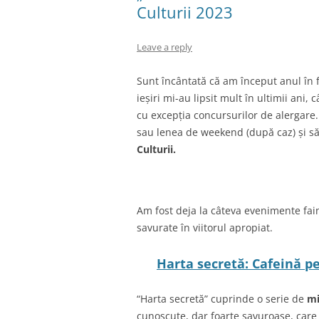
Culturii 2023
Leave a reply
Sunt încântată că am început anul în fo
ieșiri mi-au lipsit mult în ultimii ani
cu excepția concursurilor de alergare
sau lenea de weekend (după caz) și să 
Culturii.
Am fost deja la câteva evenimente fain
savurate în viitorul apropiat.
Harta secretă: Cafeină p
“Harta secretă” cuprinde o serie de
mi
cunoscute, dar foarte savuroase, care