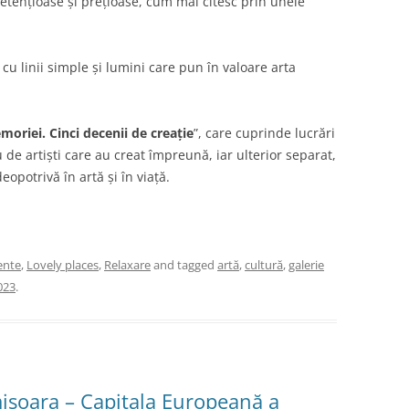
pretențioase și prețioase, cum mai citesc prin unele
cu linii simple și lumini care pun în valoare arta
moriei. Cinci decenii de creație
”, care cuprinde lucrări
u de artiști care au creat împreună, iar ulterior separat,
opotrivă în artă și în viață.
ente
,
Lovely places
,
Relaxare
and tagged
artă
,
cultură
,
galerie
023
.
imișoara – Capitala Europeană a