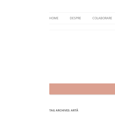
Skip
to
content
blog despre starea de bine :)
Zâmbet şi sănătate
HOME
DESPRE
COLABORARE
TAG ARCHIVES:
ARTĂ