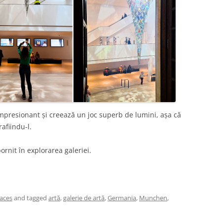
impresionant și creează un joc superb de lumini, așa că
afiindu-l.
ornit în explorarea galeriei.
laces
and tagged
artă
,
galerie de artă
,
Germania
,
Munchen
,