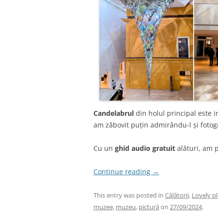
Candelabrul
din holul principal este 
am zăbovit puțin admirându-l și fotogr
Cu un
ghid audio gratuit
alături, am p
Continue reading
→
This entry was posted in
Călătorii
,
Lovely p
muzee
,
muzeu
,
pictură
on
27/09/2024
.