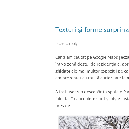
Texturi și forme surprinz
Leave a reply
Când am căutat pe Google Maps
Jecza
într-o zonă destul de rezidențială, 
ghidate
ale mai multor expoziții pe ca
am prezentat cu multă curiozitate la m
A fost ușor s-o descopăr în spatele Par
fain, iar în apropiere sunt și niște in
presate.