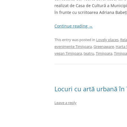
realizat de Casa de Cultură a Municipi
în frunte cu scriitoarea Adriana Babeți
Continue reading
→
This entry was posted in
Lovely places
,
Rel
evenimente Timișoara
,
Greenaware
,
Harta 
vegan Timișoara
,
teatru
,
Timișoara
,
Timișoa
Locuri cu artă urbană în
Leave a reply