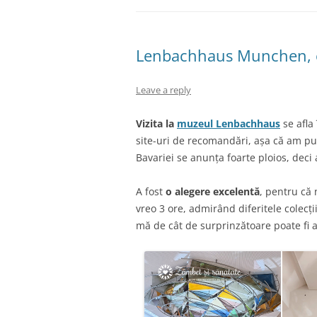
Lenbachhaus Munchen, o 
Leave a reply
Vizita la
muzeul Lenbachhaus
se afla
site-uri de recomandări, așa că am pus
Bavariei se anunța foarte ploios, deci
A fost
o alegere excelentă
, pentru că 
vreo 3 ore, admirând diferitele colecți
mă de cât de surprinzătoare poate fi a