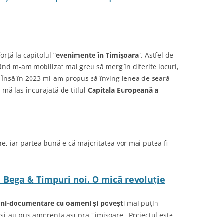
rță la capitolul “
evenimente în Timișoara
”. Astfel de
, când m-am mobilizat mai greu să merg în diferite locuri,
. Însă în 2023 mi-am propus să înving lenea de seară
mă las încurajată de titlul
Capitala Europeană a
e, iar partea bună e că majoritatea vor mai putea fi
e Bega & Timpuri noi. O mică revoluție
ni-documentare cu oameni și povești
mai puțin
 și-au pus amprenta asupra Timișoarei. Proiectul este