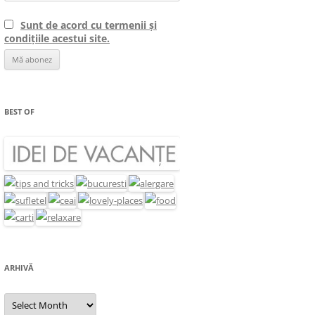
Sunt de acord cu termenii și
condițiile acestui site.
BEST OF
ARHIVĂ
Arhivă