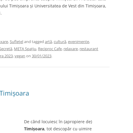
ului Timișoara și Universitatea de Vest din Timișoara,
.
axare
,
Sufleţel
and tagged
artă
,
cultură
,
evenimente
,
Secretă
,
META Spațiu
,
Reciproc Cafe
,
relaxare
,
restaurant
ra 2023
,
vegan
on
30/01/2023
.
 Timișoara
De când locuiesc în (apropiere de)
Timișoara
, tot descopăr cu uimire