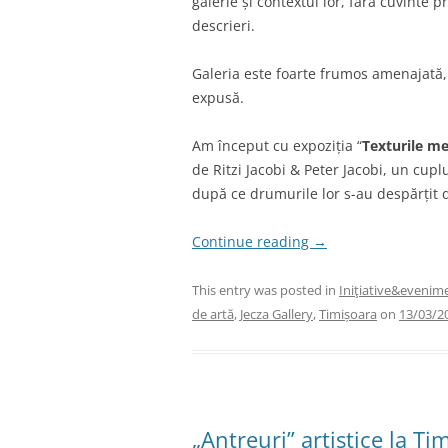
galerie și contextul lor, fără cuvinte 
descrieri.
Galeria este foarte frumos amenajată, 
expusă.
Am început cu expoziția “
Texturile me
de Ritzi Jacobi & Peter Jacobi, un cupl
după ce drumurile lor s-au despărțit de
Continue reading
→
This entry was posted in
Iniţiative&evenim
de artă
,
Jecza Gallery
,
Timișoara
on
13/03/2
„Antreuri” artistice la T