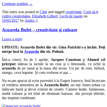
Continue reading
→
This entry was posted in
Cărţi
and tagged
creativitate
,
Cum să-ți
cultivi creativitatea
,
Elizabeth Gilbert
,
Lecții de magie
on
10/02/2017
by
Andra :)
.
Acuarela Bufet – creativitate şi culoare
Leave a reply
UPDATE: Acuarela Bufet din str. Gina Patrichi s-a închis. Poți
merge însă la
Acuarela
din str. Polonă.
Într-o vineri, fix de 1 aprilie,
Jacques Cousteau
şi
Ahmed cel
priceput
stăteau la taclale la un ceai şi o limonadă, cu ochii la
acuarela
de pe masă şi la masa din tavan. Un pic de rom, brânză,
mango, ceva legume. Şi cum vorbeau ei aşa…
Nu m-am apucat să scriu povestiri à la Eugen Ionescu, însă încercam
să retrăiesc atmosfera de la
Acuarela Bufet
, un mic bistro urban cu
mâncare bună şi decor extrem de creativ. Camere înalte, luminoase,
multă culoare şi tot felul de elemente haioase, din poveşti diferite,
dar inspirat combinate.