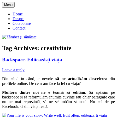
Skip
Menu
to
blog despre starea de bine :)
Zâmbet şi sănătate
content
Home
Despre
Colaborare
Contact
Tag Archives:
creativitate
Backspace. Editează-ți viața
Leave a reply
Din când în când, e nevoie
să ne actualizăm descrierea
din
profilele online. De ce n-am face la fel cu viața?
Multora dintre noi ne e teamă să edităm
. Să apăsăm pe
backspace și să reformulăm anumite cuvinte sau chiar paragrafe care
nu ne mai reprezintă, să ne schimbăm statusul. Nu cel de pe
Facebook, ci din viața reală.