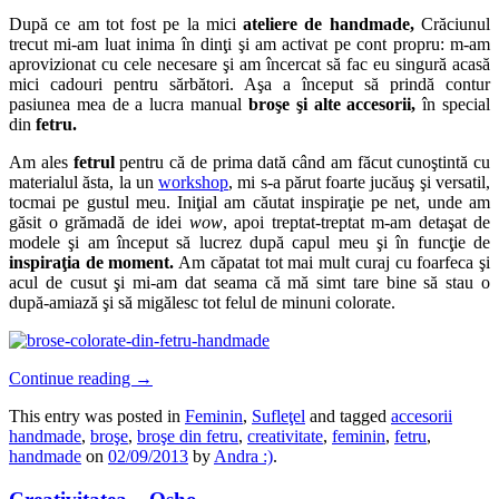
După ce am tot fost pe la mici
ateliere de handmade,
Crăciunul
trecut mi-am luat inima în dinţi şi am activat pe cont propru: m-am
aprovizionat cu cele necesare şi am încercat să fac eu singură acasă
mici cadouri pentru sărbători. Aşa a început să prindă contur
pasiunea mea de a lucra manual
broşe şi alte accesorii,
în special
din
fetru.
Am ales
fetrul
pentru că de prima dată când am făcut cunoştintă cu
materialul ăsta, la un
workshop
, mi s-a părut foarte jucăuş şi versatil,
tocmai pe gustul meu. Iniţial am căutat inspiraţie pe net, unde am
găsit o grămadă de idei
wow
, apoi treptat-treptat m-am detaşat de
modele şi am început să lucrez după capul meu şi în funcţie de
inspiraţia de moment.
Am căpatat tot mai mult curaj cu foarfeca şi
acul de cusut şi mi-am dat seama că mă simt tare bine să stau o
după-amiază şi să migălesc tot felul de minuni colorate.
Continue reading
→
This entry was posted in
Feminin
,
Sufleţel
and tagged
accesorii
handmade
,
broşe
,
broşe din fetru
,
creativitate
,
feminin
,
fetru
,
handmade
on
02/09/2013
by
Andra :)
.