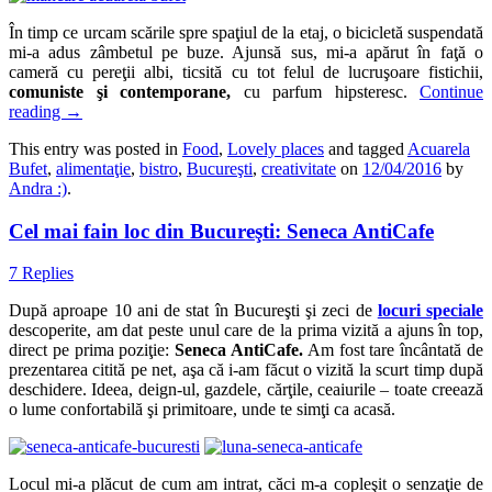
În timp ce urcam scările spre spaţiul de la etaj, o bicicletă suspendată
mi-a adus zâmbetul pe buze. Ajunsă sus, mi-a apărut în faţă o
cameră cu pereţii albi, ticsită cu tot felul de lucruşoare fistichii,
comuniste şi contemporane,
cu parfum hipsteresc.
Continue
reading
→
This entry was posted in
Food
,
Lovely places
and tagged
Acuarela
Bufet
,
alimentaţie
,
bistro
,
Bucureşti
,
creativitate
on
12/04/2016
by
Andra :)
.
Cel mai fain loc din Bucureşti: Seneca AntiCafe
7 Replies
După aproape 10 ani de stat în Bucureşti şi zeci de
locuri speciale
descoperite, am dat peste unul care de la prima vizită a ajuns în top,
direct pe prima poziţie:
Seneca AntiCafe.
Am fost tare încântată de
prezentarea citită pe net, aşa că i-am făcut o vizită la scurt timp după
deschidere. Ideea, deign-ul, gazdele, cărţile, ceaiurile – toate creează
o lume confortabilă şi primitoare, unde te simţi ca acasă.
Locul mi-a plăcut de cum am intrat, căci m-a copleşit o senzaţie de