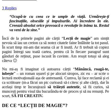
3 Replies
“
Ocupă-te cu ceea ce te umple de viață. Urmărește-ți
fascinațiile, obsesiile și impulsurile. Ai încredere în ele.
Creează absolut orice provoacă o revoluție în inima ta. Restul
va veni de la sine.”
Încă de la primele pagini ale cărții “
Lecții de magie
” am simțit
nevoia să iau un creion ca să notez citatele faine întâlnite la tot pasul.
În scurt timp mi-am dat seama că ar fi inutil. Ar fi trebuit să copiez
pagini întregi sau toată cartea, pentru că în fiecare paragraf sunt
gânduri de reținut, puse iscusit în cuvinte. Am reușit totuși să aleg
câteva 🙂
Nu mi-aș fi imaginat că autoarea cărții “
Mănâncă, roagă-te,
iubește
” – un roman ușurel și pe alocuri siropos, zic eu – ar scrie o
lectură motivațională așa de antrenantă. Cumva, își face reclamă și ei
ca scriitoare (m-a făcut un pic curioasă să-i citesc și alte cărți), dar în
același timp te încurajează
să trăiești autentic
, să fii curios, să
muncești pentru visul tău bucurându-te de proces și să nu renunți. Pe
scurt,
SĂ FII CREATIV.
DE CE “LECȚII DE MAGIE”?