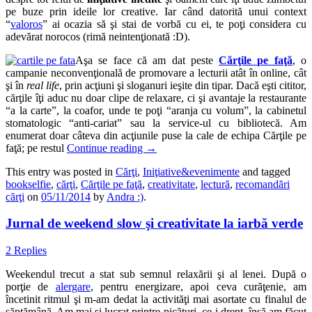
pe buze prin ideile lor creative. Iar când datorită unui context
“
valoros
” ai ocazia să şi stai de vorbă cu ei, te poţi considera cu
adevărat norocos (rimă neintenţionată :D).
Aşa se face că am dat peste
Cărţile pe faţă
, o
campanie neconvenţională de promovare a lecturii atât în online, cât
şi în
real life
, prin acţiuni şi sloganuri ieşite din tipar. Dacă eşti cititor,
cărţile îţi aduc nu doar clipe de relaxare, ci şi avantaje la restaurante
“a la carte”, la coafor, unde te poţi “aranja cu volum”, la cabinetul
stomatologic “anti-cariat” sau la service-ul cu bibliotecă. Am
enumerat doar câteva din acţiunile puse la cale de echipa Cărţile pe
faţă; pe restul
Continue reading
→
This entry was posted in
Cărţi
,
Iniţiative&evenimente
and tagged
bookselfie
,
cărţi
,
Cărţile pe faţă
,
creativitate
,
lectură
,
recomandări
cărţi
on
05/11/2014
by
Andra :)
.
Jurnal de weekend slow şi creativitate la iarbă verde
2 Replies
Weekendul trecut a stat sub semnul relaxării şi al lenei. După o
porţie de
alergare
, pentru energizare, apoi ceva curăţenie, am
încetinit ritmul şi m-am dedat la activităţi mai asortate cu finalul de
săptămână. Am mai şi lucrat printre picături, ce-i drept, însă am făcut