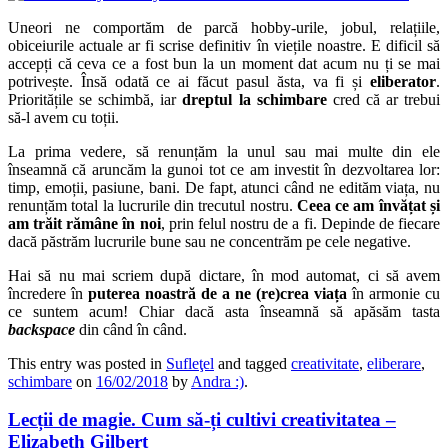
Uneori ne comportăm de parcă hobby-urile, jobul, relațiile,
obiceiurile actuale ar fi scrise definitiv în viețile noastre. E dificil să
accepți că ceva ce a fost bun la un moment dat acum nu ți se mai
potrivește. Însă odată ce ai făcut pasul ăsta, va fi și
eliberator
.
Prioritățile se schimbă, iar
dreptul la schimbare
cred că ar trebui
să-l avem cu toții.
La prima vedere, să renunțăm la unul sau mai multe din ele
înseamnă că aruncăm la gunoi tot ce am investit în dezvoltarea lor:
timp, emoții, pasiune, bani. De fapt, atunci când ne edităm viața, nu
renunțăm total la lucrurile din trecutul nostru.
Ceea ce am învățat și
am trăit rămâne în noi
, prin felul nostru de a fi. Depinde de fiecare
dacă păstrăm lucrurile bune sau ne concentrăm pe cele negative.
Hai să nu mai scriem după dictare, în mod automat, ci să avem
încredere în
puterea noastră de a ne (re)crea viața
în armonie cu
ce suntem acum! Chiar dacă asta înseamnă să apăsăm tasta
backspace
din când în când.
This entry was posted in
Sufleţel
and tagged
creativitate
,
eliberare
,
schimbare
on
16/02/2018
by
Andra :)
.
Lecții de magie. Cum să-ți cultivi creativitatea –
Elizabeth Gilbert