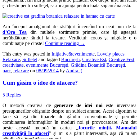
şi chestii pentru sufleţel, să-mi ajungă pentru toată săptămâna asta.
Am început amalgamul de răsfăţuri încercând un ceai bun de la
d’Oro Tea
din multele sortimente primite, care îşi aşteaptă
nerăbdătoare rândul la testare. Verdictul: cocos şi migdale e o
combinaţie pe cinste!
Continue reading
→
This entry was posted in
Iniţiative&evenimente
,
Lovely places
,
Relaxare
,
Sufleţel
and tagged
Bucureşti
,
Creative Est
,
Creative Fest
,
creativitate
,
evenimente Bucureşti
,
Grădina Botanică Bucureşti
,
parc
,
relaxare
on
08/09/2014
by
Andra :)
.
Cum găsim o idee de afacere?
5 Replies
O metodă creativă de
generare de idei noi
este inversarea
presupunerilor obişnuite despre un subiect anume. Acest algoritm te
face să ieşi din tiparele de gândire convenţionale şi permite
combinarea informaţiilor în moduri noi şi provocatoare. Am dat
peste această metodă în cartea „
Jocurile minţii. Manualul
creativităţii în afaceri
” şi mi s-a părut interesantă, aşa că m-am
gândit să o împărtăşesc cu voi.