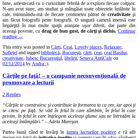
bine, amestecată cu o curiozitate febrilă de a explora fiecare colţişor.
N-am avut stare, am studiat şi mângâiat toate obiectele întâlnite în
cale, minunându-mă de fiecare centimetru pătrat de
creativitate
şi
am făcut fotografii peste fotografii. O singură cameră imensă este
împărţită în mai multe spaţii aranjate uşor diferit, dar parte din
aceeaşi poveste, cu
drag de bun gust, de cărţi şi dichis.
Continue
reading
→
This entry was posted in
Cărţi
,
Ceai
,
Lovely places
,
Relaxare
,
Sufleţel
and tagged
bibliotecă
,
Bucureşti
,
cărţi
,
ceai
,
ceai Basilur
,
creativitate
,
Iubesc Bucureştiul
,
librării
,
Seneca AntiCafe
on
02/12/2014
by
Andra :)
.
Cărţile pe faţă! – o campanie neconvenţională de
promovare a lecturii
2 Replies
“Cărţile te construiesc şi contribuie la formarea ta ca om, iar apoi ţi
se citesc pe faţă. Se văd în felul în care zâmbim, în felul în care
privim, în felul în care înţelegem aceleaşi glume sau ne întristăm la
aceleaşi întâmplări.” – Adela Mureşan
Partea bună când te învârţi în
lumea lucrurilor pozitive
e că afli
despre tot felul de
iniţiative inedite
şi oameni care îţi aduc zâmbetul