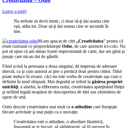
Creativitatea – Osho
Leave a reply
Nu trebuie să devii nimic, ci doar să-ţi dai seama cine
eşti, atâta tot. Doar să-ţi dai seama cine se ascunde în
tine.
M-am apucat de citit
„Creativitatea
” pentru că
eram curioasă ce propovăduieşte
Osho
, de care auzisem ici-colo. Nu
pot să spun că am rămas foarte impresionată de carte, dar am găsit şi
pasaje care mi-au dat de gândit.
Fiind scrisă la persoana a doua singular, dă impresia de adresare
directă, ca şi cum autorul ar ţine o predică doar pentru cititor. Titlul
poate induce în eroare, căci nu este vorba de creativitate aşa cum o
definim în mod obişnuit. Mai degrabă se referă la
găsirea propriei
unicităţi
, a sinelui, la eliberarea eului, creativitatea aparţinând fiinţei
şi nefiind legată neapărat de descoperirea de idei sau zămislirea de
opere de artă.
Osho descrie creativitatea mai mult ca
o atitudine
care însoţeşte
fiecare activitate şi mai puţin ca o inovaţie.
Creativitatea este o atitudine, o abordare lăuntrică,
înseamnă se te bucuri, să sărbătoreşti, să fii prezent în