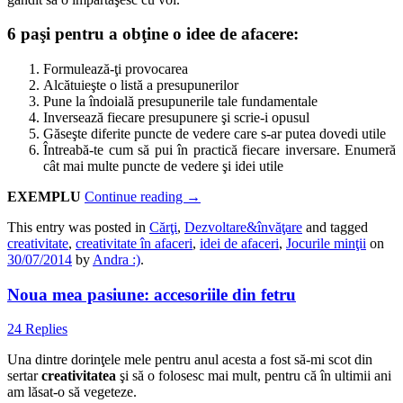
6 paşi pentru a obţine o idee de afacere:
Formulează-ţi provocarea
Alcătuieşte o listă a presupunerilor
Pune la îndoială presupunerile tale fundamentale
Inversează fiecare presupunere şi scrie-i opusul
Găseşte diferite puncte de vedere care s-ar putea dovedi utile
Întreabă-te cum să pui în practică fiecare inversare. Enumeră
cât mai multe puncte de vedere şi idei utile
EXEMPLU
Continue reading
→
This entry was posted in
Cărţi
,
Dezvoltare&învăţare
and tagged
creativitate
,
creativitate în afaceri
,
idei de afaceri
,
Jocurile minţii
on
30/07/2014
by
Andra :)
.
Noua mea pasiune: accesoriile din fetru
24 Replies
Una dintre dorinţele mele pentru anul acesta a fost să-mi scot din
sertar
creativitatea
şi să o folosesc mai mult, pentru că în ultimii ani
am lăsat-o să vegeteze.