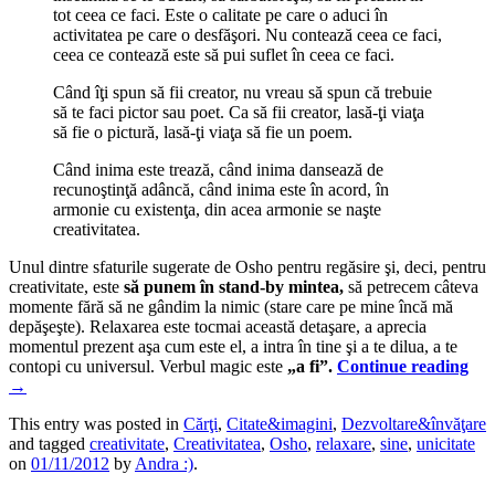
tot ceea ce faci. Este o calitate pe care o aduci în
activitatea pe care o desfăşori. Nu contează ceea ce faci,
ceea ce contează este să pui suflet în ceea ce faci.
Când îţi spun să fii creator, nu vreau să spun că trebuie
să te faci pictor sau poet. Ca să fii creator, lasă-ţi viaţa
să fie o pictură, lasă-ţi viaţa să fie un poem.
Când inima este trează, când inima dansează de
recunoştinţă adâncă, când inima este în acord, în
armonie cu existenţa, din acea armonie se naşte
creativitatea.
Unul dintre sfaturile sugerate de Osho pentru regăsire şi, deci, pentru
creativitate, este
să punem în stand-by mintea,
să petrecem câteva
momente fără să ne gândim la nimic (stare care pe mine încă mă
depăşeşte). Relaxarea este tocmai această detaşare, a aprecia
momentul prezent aşa cum este el, a intra în tine şi a te dilua, a te
contopi cu universul. Verbul magic este
„a fi”.
Continue reading
→
This entry was posted in
Cărţi
,
Citate&imagini
,
Dezvoltare&învăţare
and tagged
creativitate
,
Creativitatea
,
Osho
,
relaxare
,
sine
,
unicitate
on
01/11/2012
by
Andra :)
.