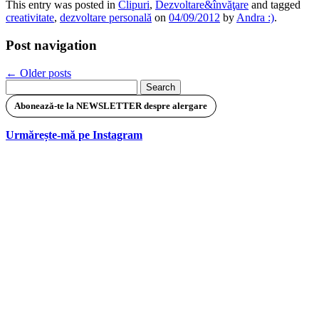
This entry was posted in
Clipuri
,
Dezvoltare&învăţare
and tagged
creativitate
,
dezvoltare personală
on
04/09/2012
by
Andra :)
.
Post navigation
←
Older posts
Search
for:
Abonează-te la NEWSLETTER despre alergare
Urmărește-mă pe Instagram