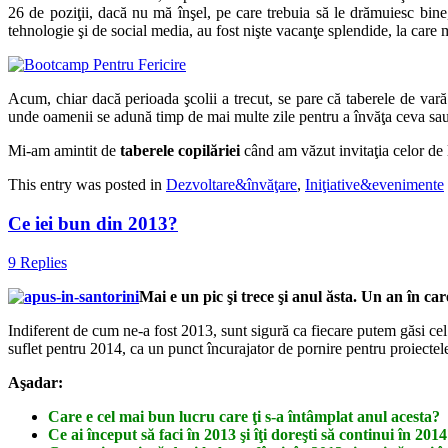
26 de poziţii, dacă nu mă înşel, pe care trebuia să le drămuiesc bine
tehnologie şi de social media, au fost nişte vacanţe splendide, la care
Acum, chiar dacă perioada şcolii a trecut, se pare că taberele de vară
unde oamenii se adună timp de mai multe zile pentru a învăţa ceva sau 
Mi-am amintit de
taberele copilăriei
când am văzut invitaţia celor de 
This entry was posted in
Dezvoltare&învăţare
,
Iniţiative&evenimente
Ce iei bun din 2013?
9 Replies
Mai e un pic şi trece şi anul ăsta. Un an în care 
Indiferent de cum ne-a fost 2013, sunt sigură ca fiecare putem găsi ce
suflet pentru 2014, ca un punct încurajator de pornire pentru proiectele 
Aşadar:
Care e cel mai bun lucru care ţi s-a întâmplat anul acesta?
Ce ai început să faci în 2013 şi îţi doreşti să continui în 201