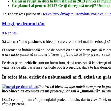
Ce nu ai reuşit să duci la bun sfârşit în 2013 şi vrei să mai 
Ce planuri ai pentru 2014? Ce îţi doreşti să înveţi? Unde ţi
This entry was posted in
Dezvoltare&învăţare
,
România Pozitivă
,
Suf
Mergi pe drumul tău
9 Replies
Să zicem că ai
o pasiune
, o idee pe care vrei s-o iei mai în serios şi să
O asemenea îndrăzneală aduce de obicei cu ea şi oameni gata să te dem
n-are nicio şansă să se materializeze”; „Nu o să ai timp şi resurse să
Pe de-o parte,
criticile
sunt un lucru bun, dacă reuşeşti să le priveşti o
viaţa. Pe de altă parte însă, criticile pot fi o piedică, dacă te laşi demot
În orice idee, oricât de nebunească ar fi, există un gră
Pentru că ideea ta, aşa naivă cum pare la prim
încet-încet, de exemplu cu un proiect-pilot sau o „miniatură”, pentru a
Dacă cei din jur nu văd potenţialul proiectului tău, dar tu crezi în el, n
câţiva prieteni.