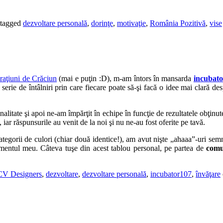
tagged
dezvoltare personală
,
dorinţe
,
motivaţie
,
România Pozitivă
,
vise
raţiuni de Crăciun
(mai e puţin :D), m-am întors în mansarda
incubat
o serie de întâlniri prin care fiecare poate să-şi facă o idee mai clară de
nalitate şi apoi ne-am împărţit în echipe în funcţie de rezultatele obţinu
 iar răspunsurile au venit de la noi şi nu ne-au fost oferite pe tavă.
egorii de culori (chiar două identice!), am avut nişte „ahaaa”-uri semni
amentul meu. Câteva tuşe din acest tablou personal, pe partea de
comun
CV Designers
,
dezvoltare
,
dezvoltare personală
,
incubator107
,
învăţare