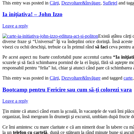
This entry was posted in
Cărţi
,
Dezvoltare&învăţare
,
Sufleţel
and tag
Ia iniţiativa! – John Izzo
Leave a reply
Există atâtea cărţi 
diverse fraze şi “Universul” îţi va îndeplini orice dorinţă. Însă aceste
visezi cu ochii deschişi, trebuie ca în primul rând
să faci
ceva pentru a 
Pe acest aspect nu foarte confortabil pune accentul cartea
“Ia iniţiat
scuzele şi să facă schimbarea pornind de la ei înşişi, fără să aştepte m
responsabil pentru “felia” lui, chiar şi atunci când pare că schimbarea a
This entry was posted in
Cărţi
,
Dezvoltare&învăţare
and tagged
carte
Bootcamp pentru Fericire sau cum să-ţi colorezi vara
Leave a reply
Ţin minte că atunci când eram la şcoală, în vacanţele de vară îmi plă
organizat, însă mergeam în drumeţii şi excursii, umblam după fructe de
Ce îmi amintesc cu mare claritate e că am nimerit doar în tabere cu 
la un
telefon cu cartelă
, după ce stăteam la rând minute bune şi ascult