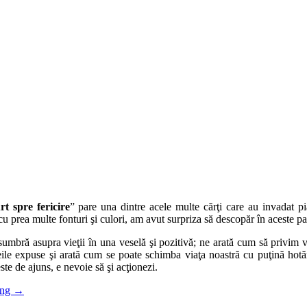
t spre fericire
” pare una dintre acele multe cărţi care au invadat pi
cu prea multe fonturi şi culori, am avut surpriza să descopăr în aceste pa
umbră asupra vieţii în una veselă şi pozitivă; ne arată cum să privim v
deile expuse şi arată cum se poate schimba viaţa noastră cu puţină hot
ste de ajuns, e nevoie să şi acţionezi.
ing
→