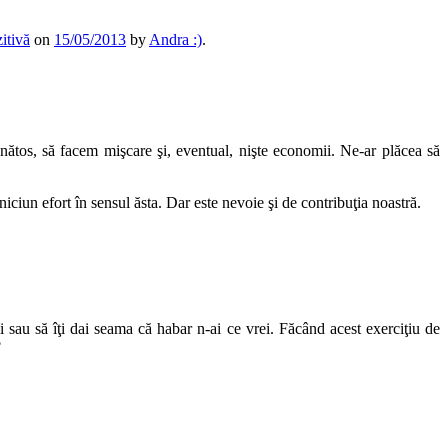
itivă
on
15/05/2013
by
Andra :)
.
nătos, să facem mişcare şi, eventual, nişte economii. Ne-ar plăcea să
iciun efort în sensul ăsta. Dar este nevoie şi de contribuţia noastră.
ii sau să îţi dai seama că habar n-ai ce vrei. Făcând acest exerciţiu de
?