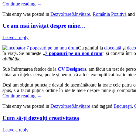
Continue reading
→
This entry was posted in
Dezvoltare&învăţare
,
România Pozitivă
and 
Ce am mai învăţat despre mine…
Leave a reply
Cu gândul la
ciocolată
şi
deco
în viaţă. Se numeşte „
7 popasuri pe un nou drum
” şi constră într-
abilităţile.
Sub îndrumarea fetelor de la
CV Designers
, am făcut un test de perso
chiar am înţeles ceva, poate şi pentru că a fost exemplificat foarte bine,
Deşi am obţinut punctaje destul de asemănătoare la toate cele patru cat
spus, s-a făcut puţină ordine în ideile mele despre mine şi comport
Continue reading
→
This entry was posted in
Dezvoltare&învăţare
and tagged
Bucureşti
,
Cum să-ţi dezvolţi creativitatea
Leave a reply