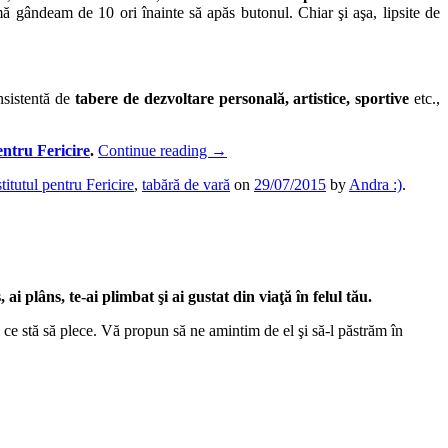
mă gândeam de 10 ori înainte să apăs butonul. Chiar şi aşa, lipsite de
onsistentă de
tabere de dezvoltare personală, artistice, sportive
etc.,
ntru Fericire
.
Continue reading
→
stitutul pentru Fericire
,
tabără de vară
on
29/07/2015
by
Andra :)
.
 ai plâns, te-ai plimbat şi ai gustat din viaţă în felul tău.
 ce stă să plece. Vă propun să ne amintim de el şi să-l păstrăm în