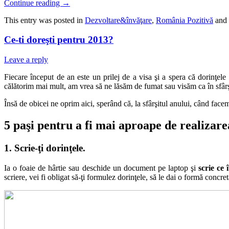
Continue reading
→
This entry was posted in
Dezvoltare&învăţare
,
România Pozitivă
and 
Ce-ti doreşti pentru 2013?
Leave a reply
Fiecare început de an este un prilej de a visa şi a spera că dorinţe
călătorim mai mult, am vrea să ne lăsăm de fumat sau visăm ca în sfârşi
Însă de obicei ne oprim aici, sperând că, la sfârşitul anului, când face
5 paşi pentru a fi mai aproape de realizare
1.
Scrie-ţi dorinţele.
Ia o foaie de hârtie sau deschide un document pe laptop şi
scrie ce î
scriere, vei fi obligat să-ţi formulez dorinţele, să le dai o formă concre