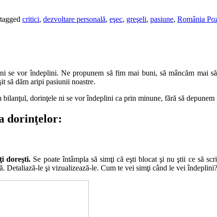
tagged
critici
,
dezvoltare personală
,
eşec
,
greşeli
,
pasiune
,
România Poz
le ni se vor îndeplini. Ne propunem să fim mai buni, să mâncăm mai să
t să dăm aripi pasiunii noastre.
m bilanţul, dorinţele ni se vor îndeplini ca prin minune, fără să depunem n
a dorinţelor:
ţi doreşti.
Se poate întâmpla să simţi că eşti blocat şi nu ştii ce să scr
tă. Detaliază-le şi vizualizează-le. Cum te vei simţi când le vei îndeplini