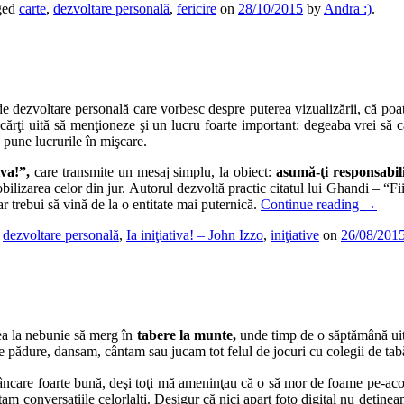
ged
carte
,
dezvoltare personală
,
fericire
on
28/10/2015
by
Andra :)
.
de dezvoltare personală care vorbesc despre puterea vizualizării, că poate
 cărţi uită să menţioneze şi un lucru foarte important: degeaba vrei să c
pune lucrurile în mişcare.
iva!”,
care transmite un mesaj simplu, la obiect:
asumă-ţi responsabili
obilizarea celor din jur. Autorul dezvoltă practic citatul lui Ghandi – “F
r trebui să vină de la o entitate mai puternică.
Continue reading
→
,
dezvoltare personală
,
Ia iniţiativa! – John Izzo
,
iniţiative
on
26/08/201
cea la nebunie să merg în
tabere la munte,
unde timp de o săptămână ui
 pădure, dansam, cântam sau jucam tot felul de jocuri cu colegii de tab
mâncare foarte bună, deşi toţi mă ameninţau că o să mor de foame pe-ac
am conversaţiile celorlalţi. Desigur că nici apart foto digital nu deţine