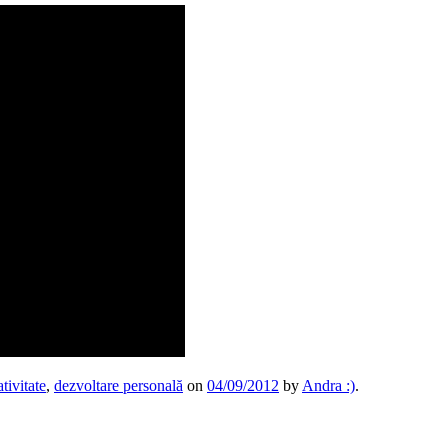
ativitate
,
dezvoltare personală
on
04/09/2012
by
Andra :)
.