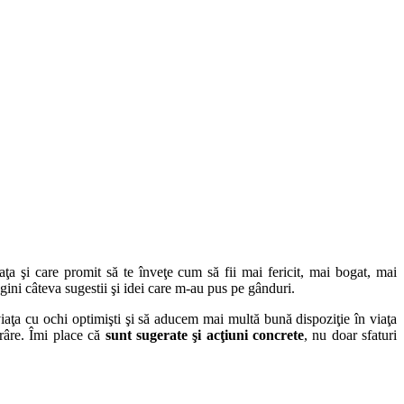
aţa şi care promit să te înveţe cum să fii mai fericit, mai bogat, mai
gini câteva sugestii şi idei care m-au pus pe gânduri.
iaţa cu ochi optimişti şi să aducem mai multă bună dispoziţie în viaţa
ărâre. Îmi place că
sunt sugerate şi acţiuni concrete
, nu doar sfaturi