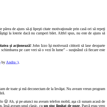
 părea de ajuns să-ţi lipeşti citate motivaţionale prin casă ori să repeţi
âştigi la loterie dacă nu cumperi bilet. Altfel spus, nu este de ajuns să
tatea şi acţionează!
John Izzo îşi motivează cititorii să lase deoparte
ii schimbarea pe care vrei să o vezi în lume” – susţinând că fiecare este
5
by
Andra :)
.
tam de toate şi mă deconectam de la învăţat. Nu aveam vreun program
ără.
olo 😛 Ah, şi pe-atunci nu aveam telefon mobil, aşa că sunam acasă de
am, însă aveam unul clasic, cu
un stoc limitat de poze
. Parcă erau vreo