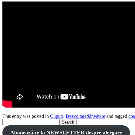
This entry was posted in
Clipuri
,
Dezvoltare&învăţare
and tagged
cre
Search
for:
Abonează-te la NEWSLETTER despre alergare