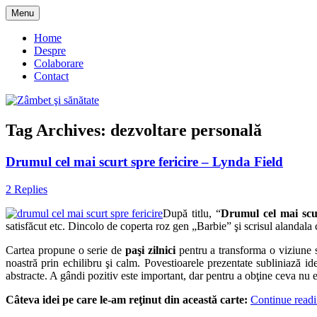
Skip
Menu
to
blog despre starea de bine :)
Zâmbet şi sănătate
content
Home
Despre
Colaborare
Contact
Tag Archives:
dezvoltare personală
Drumul cel mai scurt spre fericire – Lynda Field
2 Replies
După titlu, “
Drumul cel mai scur
satisfăcut etc. Dincolo de coperta roz gen „Barbie” şi scrisul alandala 
Cartea propune o serie de
paşi zilnici
pentru a transforma o viziune s
noastră prin echilibru şi calm. Povestioarele prezentate subliniază i
abstracte. A gândi pozitiv este important, dar pentru a obţine ceva nu e
Câteva idei pe care le-am reţinut din această carte:
Continue read