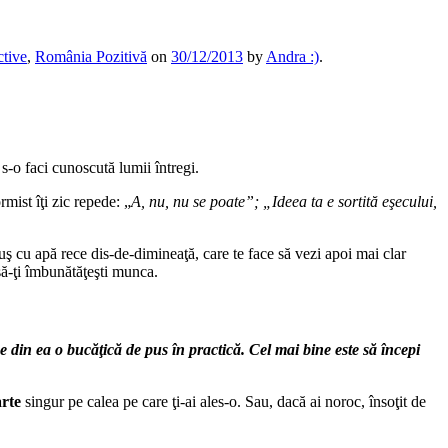
ctive
,
România Pozitivă
on
30/12/2013
by
Andra :)
.
şi s-o faci cunoscută lumii întregi.
ist îţi zic repede: „
A, nu, nu se poate”; „Ideea ta e sortită eşecului,
duş cu apă rece dis-de-dimineaţă, care te face să vezi apoi mai clar
 să-ţi îmbunătăţeşti munca.
e din ea o bucăţică de pus în practică. Cel mai bine este să începi
rte
singur pe calea pe care ţi-ai ales-o. Sau, dacă ai noroc, însoţit de