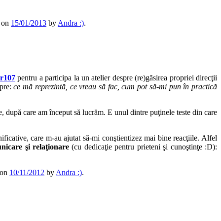
on
15/01/2013
by
Andra :)
.
or107
pentru a participa la un atelier despre (re)găsirea propriei direcţii
spre:
ce mă reprezintă, ce vreau să fac, cum pot să-mi pun în practică
te, după care am început să lucrăm. E unul dintre puţinele teste din care
ficative, care m-au ajutat să-mi conştientizez mai bine reacţiile. Alfel
icare şi relaţionare
(cu dedicaţie pentru prieteni şi cunoştinţe :D):
on
10/11/2012
by
Andra :)
.