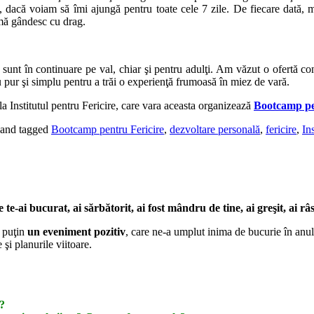
, dacă voiam să îmi ajungă pentru toate cele 7 zile. De fiecare dată, 
 mă gândesc cu drag.
 sunt în continuare pe val, chiar şi pentru adulţi. Am văzut o ofertă c
pur şi simplu pentru a trăi o experienţă frumoasă în miez de vară.
la Institutul pentru Fericire, care vara aceasta organizează
Bootcamp pe
and tagged
Bootcamp pentru Fericire
,
dezvoltare personală
,
fericire
,
In
te-ai bucurat, ai sărbătorit, ai fost mândru de tine, ai greşit, ai râs,
l puţin
un eveniment pozitiv
, care ne-a umplut inima de bucurie în anul
şi planurile viitoare.
4?