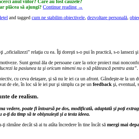
încerci anul viitor? Care au fost cauzele?
-ar plăcea să ajungi?
Continue reading
→
leţel
and tagged
cum ne stabilim obiectivele
,
dezvoltare personală
,
obie
-ţi „oficializezi” relaţia cu ea. Îţi doreşti s-o pui în practică, s-o lansezi 
otiveze. Sunt genul ăla de persoane care la orice proiect mai nonconform
 lucrezi la pasiunea ta şi oricum nimeni nu o să plătească pentru asta”
.
biectiv, cu ceva detaşare, şi să nu le iei ca un afront. Gândeşte-te la un 
ivat de ele, în loc să le iei pur şi simplu ca pe un
feedback
şi, eventual,
unte de realism.
a vedere, poate fi întoarsă pe dos, modificată, adaptată şi poţi extrag
-ţi da timp să te obişnuieşti şi a testa ideea.
u-ţi rămâne decât să ai tu atâta încredere în tine încât să
mergi mai depa