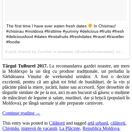
The first time I have ever eaten fresh dates
In Chisinau!
#chisinau #moldova #firsttime #yummy #delicious #fruits #fresh
#deliciousfood #dates #instafruits #freshdates #travel #traveller
#foodie
A post shared by Zambet si sanatate (@zambetsisanatate) on
Sep 
Târgul Tulburel 2017.
La recomandarea gazdei noastre, am mers
la Moldexpo la un târg cu produse tradiționale, un preludiu la
Sărbătoarea Vinului de weekendul următor. A fost o decizie
excelentă, pentru că am găsit tot felul de bunătățuri, de la vin și
plăcinte până la miere, jucării, haine sau accesorii. Spre deosebire de
târgurile similare de pe la noi, aici m-am bucurat să găsesc o mulțime
de mâncăruri de legume și salate, murături, dar și hrișcă (populară în
Moldova), pe lângă sarmale și alte preparate carnivore.
Continue reading
→
This entry was posted in
Călătorii
and tagged
artă urbană
,
călătorii
,
Chișinău
,
impresii de vacanţă
,
La Plăcinte
,
Republica Moldova
,