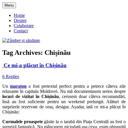
Skip
Menu
to
blog despre starea de bine :)
Zâmbet şi sănătate
content
Home
Despre
Colaborare
Contact
Tag Archives:
Chișinău
Ce mi-a plăcut în Chișinău
6 Replies
Un
maraton
a fost pretextul perfect pentru a petrece câteva zile
relaxante în capitala Moldovei. Nu mă documentasem serios despre
locuri de vizitat în Chișinău
, cerusem doar câteva recomandări,
însă au fost suficiente pentru un weekend prelungit. Alături de
surprizele rezervate de oraș, desigur. Așadar, iată ce mi-a plăcut în
Chișinău:
Curmalele proaspete
găsite la o tarabă din Piața Centrală au fost o
surpriză fantastică. Nu mâncasem niciodată așa ceva, eram obișnuită