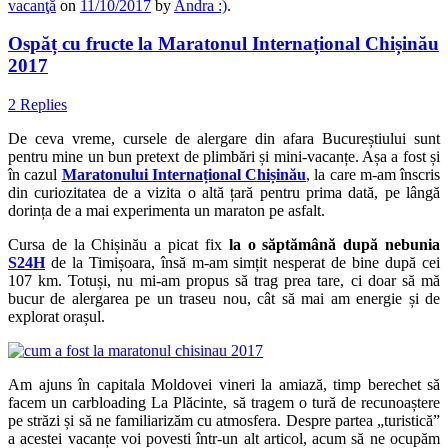
vacanţă
on
11/10/2017
by
Andra :)
.
Ospăț cu fructe la Maratonul Internațional Chișinău
2017
2 Replies
De ceva vreme, cursele de alergare din afara Bucureștiului sunt
pentru mine un bun pretext de plimbări și mini-vacanțe. Așa a fost și
în cazul
Maratonului Internațional Chișinău
, la care m-am înscris
din curiozitatea de a vizita o altă țară pentru prima dată, pe lângă
dorința de a mai experimenta un maraton pe asfalt.
Cursa de la Chișinău a picat fix
la o săptămână după nebunia
S24H
de la Timișoara, însă m-am simțit nesperat de bine după cei
107 km. Totuși, nu mi-am propus să trag prea tare, ci doar să mă
bucur de alergarea pe un traseu nou, cât să mai am energie și de
explorat orașul.
Am ajuns în capitala Moldovei vineri la amiază, timp berechet să
facem un carbloading La Plăcinte, să tragem o tură de recunoaștere
pe străzi și să ne familiarizăm cu atmosfera. Despre partea „turistică”
a acestei vacanțe voi povesti într-un alt articol, acum să ne ocupăm