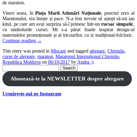
de maraton.
Vineri seara, în
Piața Marii Adunări Naționale
, punctul zero al
Maratonului, era liniște și pace. N-a fost nevoie să aștept să-mi iau
kitul, pe care am avut surpriza să-l primesc într-un
rucsac simpatic
,
cu simbolurile cursei. Mi s-a părut foarte inspirat design-ul
materialelor promoționale și al tricourilor, cu iz tradițional-folcloric.
Continue reading
→
This entry was posted in
Mişcare
and tagged
alergare
,
Chișinău
,
curse de alergare
,
maraton
,
Maratonul Internațional Chișinău
,
Republica Moldova
on
06/10/2017
by
Andra :)
.
Search
for:
Abonează-te la NEWSLETTER despre alergare
Urmărește-mă pe Instagram