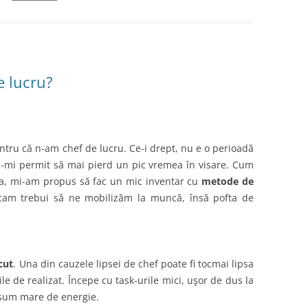
e lucru?
pentru că n-am chef de lucru. Ce-i drept, nu e o perioadă
-mi permit să mai pierd un pic vremea în visare. Cum
va, mi-am propus să fac un mic inventar cu
metode de
cam trebui să ne mobilizăm la muncă, însă pofta de
ăcut
. Una din cauzele lipsei de chef poate fi tocmai lipsa
ţile de realizat. Începe cu task-urile mici, uşor de dus la
sum mare de energie.