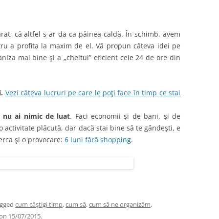
at, că altfel s-ar da ca pâinea caldă. În schimb, avem
tru a profita la maxim de el. Vă propun câteva idei pe
iza mai bine şi a „cheltui” eficient cele 24 de ore din
.
Vezi câteva lucruri pe care le poţi face în timp ce stai
nu ai nimic de luat
. Faci economii şi de bani, şi de
activitate plăcută, dar dacă stai bine să te gândeşti, e
erca şi o provocare:
6 luni fără shopping
.
agged
cum câştigi timp
,
cum să
,
cum să ne organizăm
,
on
15/07/2015
.