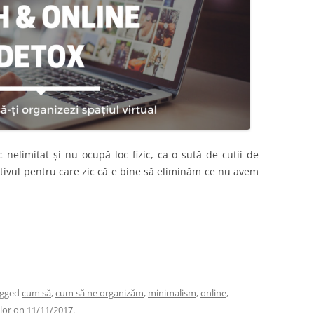
 nelimitat și nu ocupă loc fizic, ca o sută de cutii de
tivul pentru care zic că e bine să eliminăm ce nu avem
agged
cum să
,
cum să ne organizăm
,
minimalism
,
online
,
lor
on
11/11/2017
.