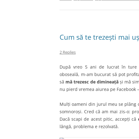
Cum să te trezești mai u
2 Replies
După vreo 5 ani de lucrat în ture
oboseală, m-am bucurat să pot profita
să
mă trezesc de dimineață
și mă sim
nu pierd vremea aiurea pe Facebook – 
Mulți oameni din jurul meu se plâng c
somnoroși. Cred că am mai zis-o: pro
Dacă scapi de acest pitic, accepți că
lângă, problema e rezolvată.