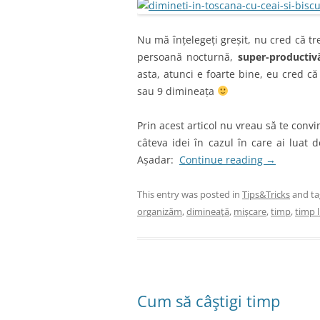
Nu mă înțelegeți greșit, nu cred că tre
persoană nocturnă,
super-productiv
asta, atunci e foarte bine, eu cred că
sau 9 dimineața
Prin acest articol nu vreau să te convin
câteva idei în cazul în care ai luat d
Așadar:
Continue reading
→
This entry was posted in
Tips&Tricks
and t
organizăm
,
dimineaţă
,
mişcare
,
timp
,
timp l
Cum să câştigi timp