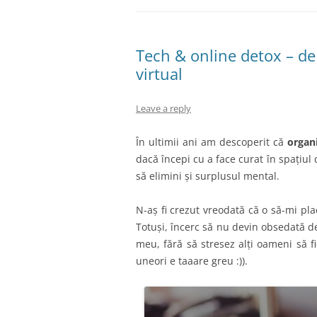
Tech & online detox – de 
virtual
Leave a reply
În ultimii ani am descoperit că
organ
dacă începi cu a face curat în spațiul d
să elimini și surplusul mental.
N-aș fi crezut vreodată că o să-mi p
Totuși, încerc să nu devin obsedată de
meu, fără să stresez alți oameni să fi
uneori e taaare greu :)).