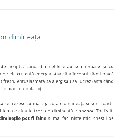
șor dimineața
 de noapte, când diminețile erau somnoroase și cu
 de ele cu toată energia. Așa că a început să-mi placă
t fresh, entuziasmată să alerg sau să lucrez (asta când
se mai întâmplă :))).
ă se trezesc cu mare greutate dimineața și sunt foarte
blema e că a te trezi de dimineață e
. That’s it!
uncool
diminețile pot fi faine
și mai faci niște mici chestii pe