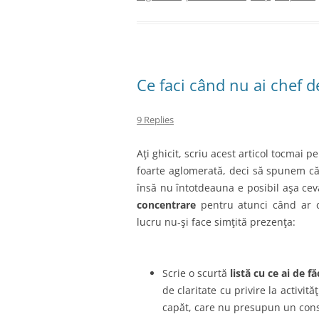
Ce faci când nu ai chef d
9 Replies
Aţi ghicit, scriu acest articol tocmai 
foarte aglomerată, deci să spunem că
însă nu întotdeauna e posibil aşa ce
concentrare
pentru atunci când ar 
lucru nu-şi face simţită prezenţa:
Scrie o scurtă
listă cu ce ai de f
de claritate cu privire la activită
capăt, care nu presupun un con