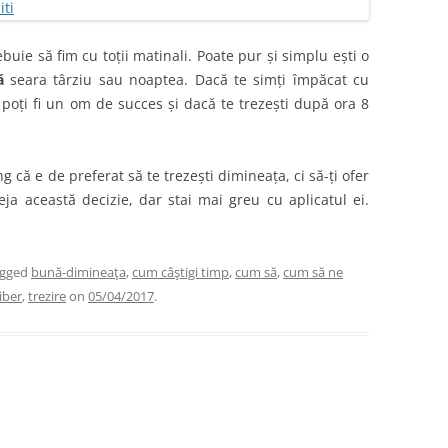
buie să fim cu toții matinali. Poate pur și simplu ești o
ă
seara târziu sau noaptea. Dacă te simți împăcat cu
 poți fi un om de succes și dacă te trezești după ora 8
g că e de preferat să te trezești dimineața, ci să-ți ofer
eja această decizie, dar stai mai greu cu aplicatul ei.
agged
bună-dimineaţa
,
cum câştigi timp
,
cum să
,
cum să ne
iber
,
trezire
on
05/04/2017
.