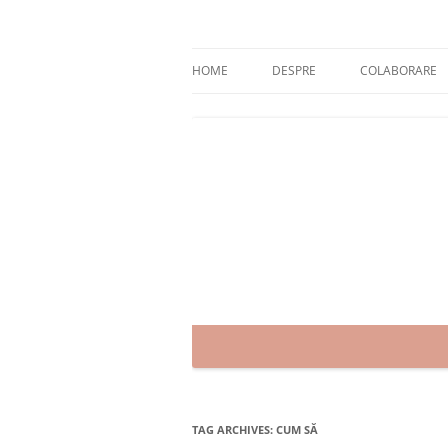
Skip
to
content
blog despre starea de bine :)
Zâmbet şi sănătate
HOME
DESPRE
COLABORARE
TAG ARCHIVES:
CUM SĂ