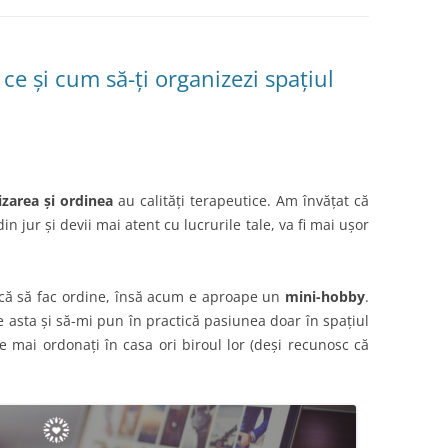
ce și cum să-ți organizezi spațiul
izarea și ordinea
au calități terapeutice. Am învățat că
in jur și devii mai atent cu lucrurile tale, va fi mai ușor
lacă să fac ordine, însă acum e aproape un
mini-hobby
.
 asta și să-mi pun în practică pasiunea doar în spațiul
e mai ordonați în casa ori biroul lor (deși recunosc că