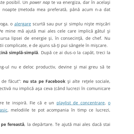
ste posibil. Un
power nap
te va energiza, dar în acelaşi
de noapte (metoda mea preferată, până acum n-a dat
 yoga, o
alergare
scurtă sau pur şi simplu nişte mişcări
Pe mine mă ajută mai ales cele care implică gâtul şi
ursa lipsei de energie şi, în consecinţă, de chef. Nu
tii complicate, e de ajuns să-ţi pui sângele în mişcare.
cină simplă-simplă
. După ce ai dus-o la capăt, treci la
ing-ul nu e deloc productiv, devine şi mai greu să te
u de făcut”:
nu sta pe Facebook
şi alte reţele sociale,
pectivă nu implică aşa ceva (când lucrezi în comunicare
e te inspiră. Fie că e un
playlist de concentrare
,
o
lasic
, melodiile te pot acompania în timp ce lucrezi,
 pe fereastă
, la depărtare. Te ajută mai ales dacă stai