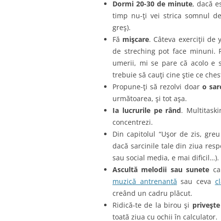
Dormi 20-30 de minute
, dacă e
timp nu-ţi vei strica somnul 
greş).
Fă
mişcare
. Câteva exerciţii de
de streching pot face minuni. 
umerii, mi se pare că acolo e s
trebuie să cauţi cine ştie ce ches
Propune-ţi să rezolvi doar
o sar
următoarea, şi tot aşa.
Ia lucrurile pe rând
. Multitask
concentrezi.
Din capitolul “Uşor de zis, gre
dacă sarcinile tale din ziua res
sau social media, e mai dificil…).
Ascultă melodii sau sunete
car
muzică antrenantă
sau ceva
c
creând un cadru plăcut.
Ridică-te de la birou şi
priveşte
toată ziua cu ochii în calculator.