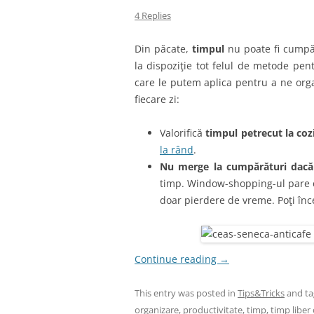
4 Replies
Din păcate,
timpul
nu poate fi cumpăr
la dispoziţie tot felul de metode pen
care le putem aplica pentru a ne organ
fiecare zi:
Valorifică
timpul petrecut la cozi
la rând
.
Nu merge la cumpărături dacă 
timp. Window-shopping-ul pare o 
doar pierdere de vreme. Poţi înc
Continue reading
→
This entry was posted in
Tips&Tricks
and t
organizare
,
productivitate
,
timp
,
timp liber