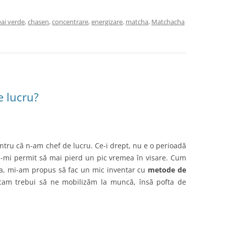
eai verde
,
chasen
,
concentrare
,
energizare
,
matcha
,
Matchacha
e lucru?
pentru că n-am chef de lucru. Ce-i drept, nu e o perioadă
-mi permit să mai pierd un pic vremea în visare. Cum
va, mi-am propus să fac un mic inventar cu
metode de
cam trebui să ne mobilizăm la muncă, însă pofta de