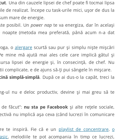
ăcut
. Una din cauzele lipsei de chef poate fi tocmai lipsa
ţile de realizat. Începe cu task-urile mici, uşor de dus la
sum mare de energie.
ste posibil. Un
power nap
te va energiza, dar în acelaşi
de noapte (metoda mea preferată, până acum n-a dat
 yoga, o
alergare
scurtă sau pur şi simplu nişte mişcări
Pe mine mă ajută mai ales cele care implică gâtul şi
ursa lipsei de energie şi, în consecinţă, de chef. Nu
tii complicate, e de ajuns să-ţi pui sângele în mişcare.
cină simplă-simplă
. După ce ai dus-o la capăt, treci la
ing-ul nu e deloc productiv, devine şi mai greu să te
u de făcut”:
nu sta pe Facebook
şi alte reţele sociale,
pectivă nu implică aşa ceva (când lucrezi în comunicare
e te inspiră. Fie că e un
playlist de concentrare
,
o
lasic
, melodiile te pot acompania în timp ce lucrezi,