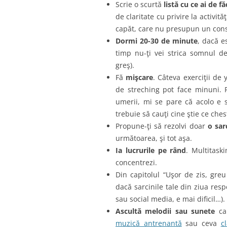
Scrie o scurtă
listă cu ce ai de f
de claritate cu privire la activită
capăt, care nu presupun un con
Dormi 20-30 de minute
, dacă e
timp nu-ţi vei strica somnul 
greş).
Fă
mişcare
. Câteva exerciţii de
de streching pot face minuni. 
umerii, mi se pare că acolo e s
trebuie să cauţi cine ştie ce ches
Propune-ţi să rezolvi doar
o sar
următoarea, şi tot aşa.
Ia lucrurile pe rând
. Multitask
concentrezi.
Din capitolul “Uşor de zis, gre
dacă sarcinile tale din ziua res
sau social media, e mai dificil…).
Ascultă melodii sau sunete
car
muzică antrenantă
sau ceva
c