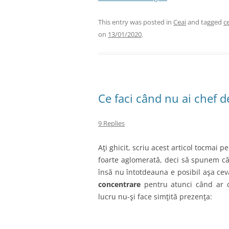
This entry was posted in
Ceai
and tagged
c
on
13/01/2020
.
Ce faci când nu ai chef d
9 Replies
Aţi ghicit, scriu acest articol tocmai 
foarte aglomerată, deci să spunem că
însă nu întotdeauna e posibil aşa ce
concentrare
pentru atunci când ar 
lucru nu-şi face simţită prezenţa: