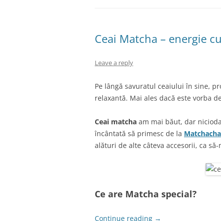
Ceai Matcha – energie cu
Leave a reply
Pe lângă savuratul ceaiului în sine, p
relaxantă. Mai ales dacă este vorba d
Ceai matcha
am mai băut, dar niciodat
încântată să primesc de la
Matchacha
alături de alte câteva accesorii, ca să
Ce are Matcha special?
Continue reading
→