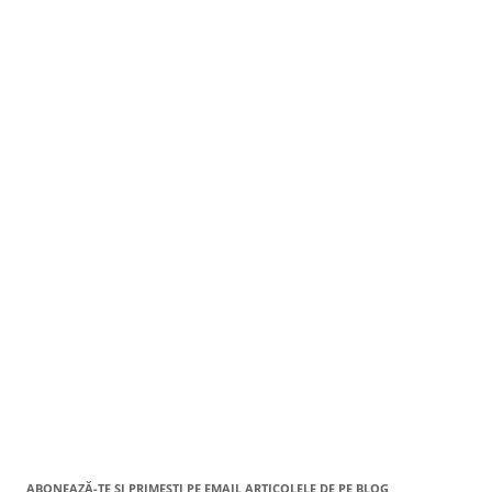
ABONEAZĂ-TE ȘI PRIMEȘTI PE EMAIL ARTICOLELE DE PE BLOG