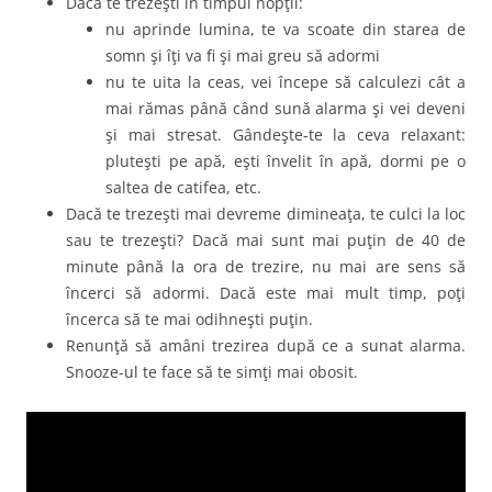
Dacă te trezeşti în timpul nopţii:
nu aprinde lumina, te va scoate din starea de
somn şi îţi va fi şi mai greu să adormi
nu te uita la ceas, vei începe să calculezi cât a
mai rămas până când sună alarma şi vei deveni
şi mai stresat. Gândeşte-te la ceva relaxant:
pluteşti pe apă, eşti învelit în apă, dormi pe o
saltea de catifea, etc.
Dacă te trezeşti mai devreme dimineaţa, te culci la loc
sau te trezeşti? Dacă mai sunt mai puţin de 40 de
minute până la ora de trezire, nu mai are sens să
încerci să adormi. Dacă este mai mult timp, poţi
încerca să te mai odihneşti puţin.
Renunţă să amâni trezirea după ce a sunat alarma.
Snooze-ul te face să te simţi mai obosit.