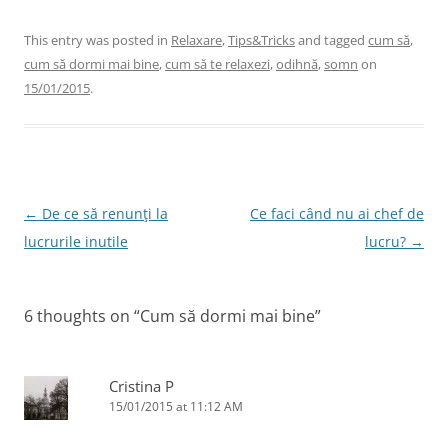
a
w
n
nt
m
c
itt
k
er
ai
This entry was posted in
Relaxare
,
Tips&Tricks
and tagged
cum să
,
cum să dormi mai bine
,
cum să te relaxezi
,
odihnă
,
somn
on
e
er
e
e
l
15/01/2015
.
b
dI
st
o
n
o
k
Post
←
De ce să renunţi la
Ce faci când nu ai chef de
navigation
lucrurile inutile
lucru?
→
6 thoughts on “
Cum să dormi mai bine
”
Cristina P
15/01/2015 at 11:12 AM