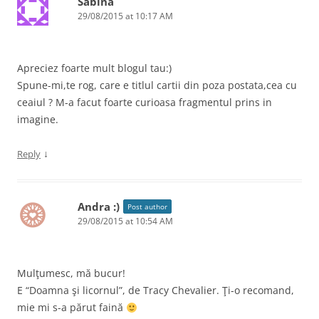
Sabina
29/08/2015 at 10:17 AM
Apreciez foarte mult blogul tau:)
Spune-mi,te rog, care e titlul cartii din poza postata,cea cu
ceaiul ? M-a facut foarte curioasa fragmentul prins in
imagine.
↓
Reply
Andra :)
Post author
29/08/2015 at 10:54 AM
Mulţumesc, mă bucur!
E “Doamna şi licornul”, de Tracy Chevalier. Ţi-o recomand,
mie mi s-a părut faină