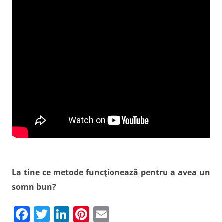
La tine ce metode funcţionează pentru a avea un
somn bun?
F
T
Li
Pi
E