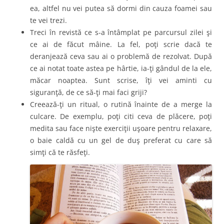
ea, altfel nu vei putea să dormi din cauza foamei sau
te vei trezi.
Treci în revistă ce s-a întâmplat pe parcursul zilei şi
ce ai de făcut mâine. La fel, poţi scrie dacă te
deranjează ceva sau ai o problemă de rezolvat. După
ce ai notat toate astea pe hârtie, ia-ţi gândul de la ele,
măcar noaptea. Sunt scrise, îţi vei aminti cu
siguranţă, de ce să-ţi mai faci griji?
Creează-ţi un ritual, o rutină înainte de a merge la
culcare. De exemplu, poţi citi ceva de plăcere, poţi
medita sau face nişte exerciţii uşoare pentru relaxare,
o baie caldă cu un gel de duş preferat cu care să
simţi că te răsfeţi.