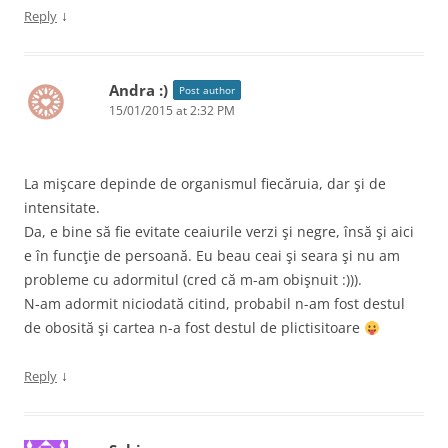
↓
Reply
Andra :)
Post author
15/01/2015 at 2:32 PM
La mişcare depinde de organismul fiecăruia, dar şi de
intensitate.
Da, e bine să fie evitate ceaiurile verzi şi negre, însă şi aici
e în funcţie de persoană. Eu beau ceai şi seara şi nu am
probleme cu adormitul (cred că m-am obişnuit :))).
N-am adormit niciodată citind, probabil n-am fost destul
de obosită şi cartea n-a fost destul de plictisitoare
↓
Reply