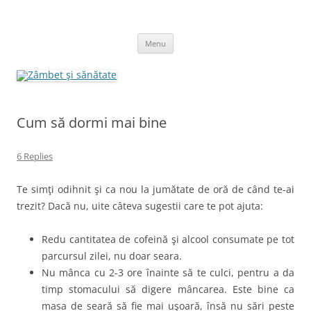
Skip
to
Zâmbet şi sănătate
content
blog despre starea de bine :)
Menu
Cum să dormi mai bine
6 Replies
Te simţi odihnit şi ca nou la jumătate de oră de când te-ai
trezit? Dacă nu, uite câteva sugestii care te pot ajuta:
Redu cantitatea de cofeină şi alcool consumate pe tot
parcursul zilei, nu doar seara.
Nu mânca cu 2-3 ore înainte să te culci, pentru a da
timp stomacului să digere mâncarea. Este bine ca
masa de seară să fie mai uşoară, însă nu sări peste