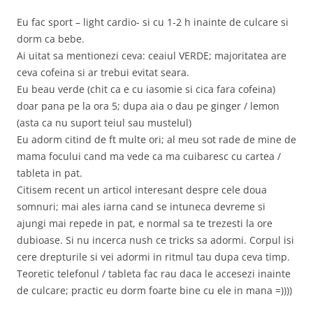
Eu fac sport – light cardio- si cu 1-2 h inainte de culcare si
dorm ca bebe.
Ai uitat sa mentionezi ceva: ceaiul VERDE; majoritatea are
ceva cofeina si ar trebui evitat seara.
Eu beau verde (chit ca e cu iasomie si cica fara cofeina)
doar pana pe la ora 5; dupa aia o dau pe ginger / lemon
(asta ca nu suport teiul sau mustelul)
Eu adorm citind de ft multe ori; al meu sot rade de mine de
mama focului cand ma vede ca ma cuibaresc cu cartea /
tableta in pat.
Citisem recent un articol interesant despre cele doua
somnuri; mai ales iarna cand se intuneca devreme si
ajungi mai repede in pat, e normal sa te trezesti la ore
dubioase. Si nu incerca nush ce tricks sa adormi. Corpul isi
cere drepturile si vei adormi in ritmul tau dupa ceva timp.
Teoretic telefonul / tableta fac rau daca le accesezi inainte
de culcare; practic eu dorm foarte bine cu ele in mana =))))