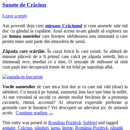
Sunete de Crăciun
Leave a reply
Am povestit deja cum
miroase Crăciunul
și cum aromele sale mă
duc cu gândul la copilărie. Anul acesta m-am gândit să explorez un
pic
lumea sunetelor
care însoțesc sărbătoarea asta minunată și care
pentru mine sunt parte din atmosfera de iarnă.
Zăpada care scârțâie.
În cazul fericit în care există. Se alătură de
minune plăcerii de a fi primul care calcă pe zăpada netedă, într-o
dimineață rece, imediat ce a nins. O senzație de milioane să simt
cum pașii mei decupează forme de tot felul pe suprafața albă.
Vocile oamenilor
de care mi-a fost dor și cu care mă văd (doar) la
sărbători. Cu muzică pe fundal, zumzetul ăsta face tare bine la suflet.
Ai stat vreodată să asculți cu atenție modul fiecăruia de a pronunța
cuvintele, ritmul, accentul? Ai observat expresiile preferate și
gesturile care le însoțesc? Vei descoperi un adevărat joc de armonii
acolo.
Continue reading
→
This entry was posted in
România Pozitivă
,
Sufleţel
and tagged
agitaţie
,
Crăciun
,
gânduri
,
iarna
,
linişte
,
România Pozitivă
,
zăpadă