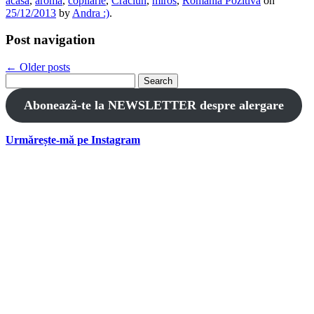
acasă
,
aromă
,
copilărie
,
Crăciun
,
miros
,
România Pozitivă
on
25/12/2013
by
Andra :)
.
Post navigation
←
Older posts
Search
for:
Abonează-te la NEWSLETTER despre alergare
Urmărește-mă pe Instagram