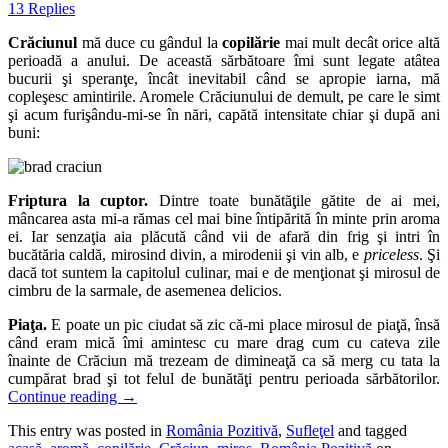
13 Replies
Crăciunul
mă duce cu gândul la
copilărie
mai mult decât orice altă
perioadă a anului. De această sărbătoare îmi sunt legate atâtea
bucurii şi speranţe, încât inevitabil când se apropie iarna, mă
copleşesc amintirile. Aromele Crăciunului de demult, pe care le simt
şi acum furişându-mi-se în nări, capătă intensitate chiar şi după ani
buni:
Friptura la cuptor.
Dintre toate bunătăţile gătite de ai mei,
mâncarea asta mi-a rămas cel mai bine întipărită în minte prin aroma
ei. Iar senzaţia aia plăcută când vii de afară din frig şi intri în
bucătăria caldă, mirosind divin, a mirodenii şi vin alb, e
priceless
. Şi
dacă tot suntem la capitolul culinar, mai e de menţionat şi mirosul de
cimbru de la sarmale, de asemenea delicios.
Piaţa.
E poate un pic ciudat să zic că-mi place mirosul de piaţă, însă
când eram mică îmi amintesc cu mare drag cum cu cateva zile
înainte de Crăciun mă trezeam de dimineaţă ca să merg cu tata la
cumpărat brad şi tot felul de bunătăţi pentru perioada sărbătorilor.
Continue reading
→
This entry was posted in
România Pozitivă
,
Sufleţel
and tagged