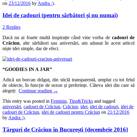
on
23/12/2016
by
Andra :)
.
Idei de cadouri (pentru sărbători și nu numai)
2 Replies
Dacă nu ai foarte multă inspirație când vine vorba de
cadouri de
Crăciun
, alte sărbători sau aniversări, am adunat în acest articol
niște idei simple, dar de efect.
“GOODIES IN A JAR”
Adică un borcan drăguț, din sticlă transparentă, umplut cu tot felul
de obiecte, în funcție de sezon și preferințe. Câteva idei din care să
alegeți:
Continue reading
→
This entry was posted in
Feminin
,
Tips&Tricks
and tagged
aniversări
,
cadouri de Crăciun
,
Crăciun
,
idei
,
idei de cadouri
,
idei de
cadouri de Crăciun
,
idei de cadouri pentru Crăciun
on
21/12/2016
by
Andra :)
.
Târguri de Crăciun în București {decembrie 2016}