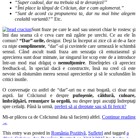
“Super cadoul, dar nu trebuia să te deranjezi!”
“Îmi place la târgul de Crăciun, dar e cam aglomerat.”
“Sunt de acord cu propunerea ta, dar nu mai bine alegem
cealaltă variantă?”
Etc.
Sunt fraze pe care le aud sau uneori chiar le rostesc şi
îmi dau seama că e ceva care mă zgârie pe urechi. Ce au ele în
comun?
“Dar”-urile,
desigur. Deşi la început ai zice că ai de-a face
cu nişte
complimente
, “dar”-ul şi cuvintele care urmează le schimbă
sensul. Când ascult toată fraza am senzaţia că entuziasmul şi
aprecierea sunt doar mimate, iar singurul lor scop este de a introduce
într-un mod mai drăguţ o
nemulţumire
. Bineînţeles că apreciez
feedback-ul, în special dacă e constructiv, însă nu cred că este
nevoie să răsturnăm mereu sensul aprecierilor şi să le scufundăm în
critici inutile.
O conversaţie cu astfel de “dar”-uri nu e mai bogată, ci doar mai
aspră. Iar Crăciunul e despre
pufoşenie, căldură, culoare,
îmbrăţişări, renunţare la orgolii,
nu despre ţepi ascuţiţi îndreptaţi
spre ceilalţi. Până la urmă,
preferi să ai dreptate sau să fii fericit?
Mi-ar plăcea ca de Crăciunul ăsta să fac(em) altfel.
Continue reading
→
This entry was posted in
România Pozitivă
,
Sufleţel
and tagged
a