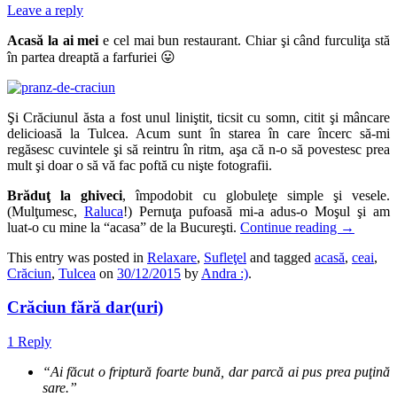
Leave a reply
Acasă la ai mei
e cel mai bun restaurant. Chiar şi când furculiţa stă
în partea dreaptă a farfuriei 😛
Şi Crăciunul ăsta a fost unul liniştit, ticsit cu somn, citit şi mâncare
delicioasă la Tulcea. Acum sunt în starea în care încerc să-mi
regăsesc cuvintele şi să reintru în ritm, aşa că n-o să povestesc prea
mult şi doar o să vă fac poftă cu nişte fotografii.
Brăduţ la ghiveci
, împodobit cu globuleţe simple şi vesele.
(Mulţumesc,
Raluca
!) Pernuţa pufoasă mi-a adus-o Moşul şi am
luat-o cu mine la “acasa” de la Bucureşti.
Continue reading
→
This entry was posted in
Relaxare
,
Sufleţel
and tagged
acasă
,
ceai
,
Crăciun
,
Tulcea
on
30/12/2015
by
Andra :)
.
Crăciun fără dar(uri)
1 Reply
“Ai făcut o friptură foarte bună, dar parcă ai pus prea puţină
sare.”