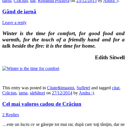
dărui
,
Crăciun
,
dar
,
România Pozitivă
on
23/12/2015
by
Andra :)
.
Gând de iarnă
Leave a reply
Winter is the time for comfort, for good food and
warmth, for the touch of a friendly hand and for a
talk beside the fire: it is the time for home.
Edith Sitwell
This entry was posted in
Citate&imagini
,
Sufleţel
and tagged
citat
,
Crăciun
,
iarna
,
sărbători
on
27/12/2014
by
Andra :)
.
Cel mai valoros cadou de Crăciun
2 Replies
…este un lucru ce se găseşte tot mai rar, după care toţi tânijm, dar ne