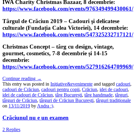
IWA Charity Christmas Bazaar, 8 decembrie:
https://www.facebook.com/events/976349499430061/
Târgul de Crăciun 2019 – Cadouri şi delicatese
culturale (Fundația Calea Victoriei), 14 decembrie:
https://www.facebook.com/events/547325232717121/
Christmas Concept – târg cu design, vintage,
gourmet, cosmetics, 7-8 decembrie și 14-15
decembrie:
https://www.facebook.com/events/527916264709969/
Continue reading
→
This entry was posted in
Iniţiative&evenimente
and tagged
cadouri
,
cadouri de Crăciun
,
cadouri pentru copii
,
Crăciun
,
idei de cadouri
,
idei de cadouri de Crăciun
,
târg București
,
târg handmade
,
târguri
,
târguri de Crăciun
,
târguri de Crăciun București
,
târguri tradiţionale
on
13/11/2019
by
Andra :)
.
Crăciunul nu e un examen
2 Replies