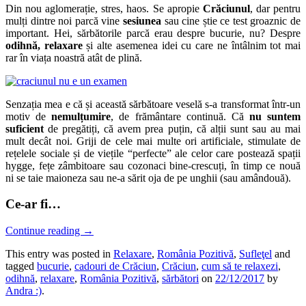
Din nou aglomerație, stres, haos. Se apropie
Crăciunul
, dar pentru
mulți dintre noi parcă vine
sesiunea
sau cine știe ce test groaznic de
important. Hei, sărbătorile parcă erau despre bucurie, nu? Despre
odihnă, relaxare
și alte asemenea idei cu care ne întâlnim tot mai
rar în viața noastră atât de plină.
Senzația mea e că și această sărbătoare veselă s-a transformat într-un
motiv de
nemulțumire
, de frământare continuă. Că
nu suntem
suficient
de pregătiți, că avem prea puțin, că alții sunt sau au mai
mult decât noi. Griji de cele mai multe ori artificiale, stimulate de
rețelele sociale și de viețile “perfecte” ale celor care postează spații
hygge, fețe zâmbitoare sau cozonaci bine-crescuți, în timp ce nouă
ni se taie maioneza sau ne-a sărit oja de pe unghii (sau amândouă).
Ce-ar fi…
Continue reading
→
This entry was posted in
Relaxare
,
România Pozitivă
,
Sufleţel
and
tagged
bucurie
,
cadouri de Crăciun
,
Crăciun
,
cum să te relaxezi
,
odihnă
,
relaxare
,
România Pozitivă
,
sărbători
on
22/12/2017
by
Andra :)
.