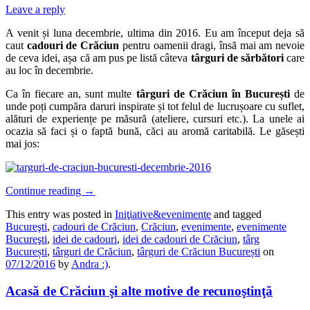
Leave a reply
A venit și luna decembrie, ultima din 2016. Eu am început deja să
caut
cadouri de Crăciun
pentru oamenii dragi, însă mai am nevoie
de ceva idei, așa că am pus pe listă câteva
târguri de sărbători
care
au loc în decembrie.
Ca în fiecare an, sunt multe
târguri de Crăciun în
București
de
unde poți cumpăra daruri inspirate și tot felul de lucrușoare cu suflet,
alături de experiențe pe măsură (ateliere, cursuri etc.). La unele ai
ocazia să faci și o faptă bună, căci au aromă caritabilă. Le găsești
mai jos:
Continue reading
→
This entry was posted in
Iniţiative&evenimente
and tagged
Bucureşti
,
cadouri de Crăciun
,
Crăciun
,
evenimente
,
evenimente
Bucureşti
,
idei de cadouri
,
idei de cadouri de Crăciun
,
târg
București
,
târguri de Crăciun
,
târguri de Crăciun București
on
07/12/2016
by
Andra :)
.
Acasă de Crăciun şi alte motive de recunoştinţă