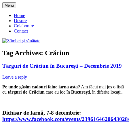
Skip
Menu
to
blog despre starea de bine :)
Zâmbet şi sănătate
content
Home
Despre
Colaborare
Contact
Tag Archives:
Crăciun
Târguri de Crăciun în București – Decembrie 2019
Leave a reply
Pe unde găsim cadouri faine iarna asta?
Am făcut mai jos o listă
cu
târguri de Crăciun
care au loc în
București
, în diferite locații.
Dichisar de Iarnă, 7-8 decembrie:
https://www.facebook.com/events/2396164620643028