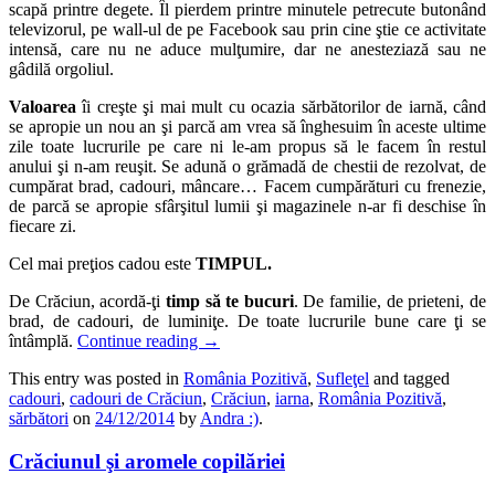
scapă printre degete. Îl pierdem printre minutele petrecute butonând
televizorul, pe wall-ul de pe Facebook sau prin cine ştie ce activitate
intensă, care nu ne aduce mulţumire, dar ne anesteziază sau ne
gâdilă orgoliul.
Valoarea
îi creşte şi mai mult cu ocazia sărbătorilor de iarnă, când
se apropie un nou an şi parcă am vrea să înghesuim în aceste ultime
zile toate lucrurile pe care ni le-am propus să le facem în restul
anului şi n-am reuşit. Se adună o grămadă de chestii de rezolvat, de
cumpărat brad, cadouri, mâncare… Facem cumpărături cu frenezie,
de parcă se apropie sfârşitul lumii şi magazinele n-ar fi deschise în
fiecare zi.
Cel mai preţios cadou este
TIMPUL.
De Crăciun, acordă-ţi
timp să te bucuri
. De familie, de prieteni, de
brad, de cadouri, de luminiţe. De toate lucrurile bune care ţi se
întâmplă.
Continue reading
→
This entry was posted in
România Pozitivă
,
Sufleţel
and tagged
cadouri
,
cadouri de Crăciun
,
Crăciun
,
iarna
,
România Pozitivă
,
sărbători
on
24/12/2014
by
Andra :)
.
Crăciunul şi aromele copilăriei