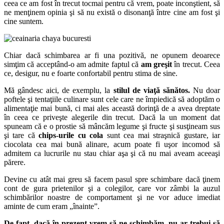
ceea ce am fost în trecut tocmai pentru că vrem, poate inconştient, să
ne menţinem opinia şi să nu există o disonanţă între cine am fost şi
cine suntem.
Chiar dacă schimbarea ar fi una pozitivă, ne opunem deoarece
simţim că acceptând-o am admite faptul că
am greşit
în trecut. Ceea
ce, desigur, nu e foarte confortabil pentru stima de sine.
Mă gândesc aici, de exemplu, la
stilul de viaţă sănătos.
Nu doar
poftele şi tentaţiile culinare sunt cele care ne împiedică să adoptăm o
alimentaţie mai bună, ci mai ales această dorinţă de a avea dreptate
în ceea ce priveşte alegerile din trecut. Dacă la un moment dat
spuneam că e o prostie să mâncăm legume şi fructe şi susţineam sus
şi tare că
chips-urile cu cola
sunt cea mai straşnică gustare, iar
ciocolata cea mai bună alinare, acum poate fi uşor incomod să
admitem ca lucrurile nu stau chiar aşa şi că nu mai aveam aceeaşi
părere.
Devine cu atât mai greu să facem pasul spre schimbare dacă ţinem
cont de gura prietenilor şi a colegilor, care vor zâmbi la auzul
schimbărilor noastre de comportament şi ne vor aduce imediat
aminte de cum eram „înainte”.
De fapt, dacă în prezent vrem să ne schimbăm, nu ar trebui să