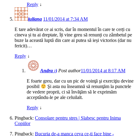
Reply
↓
iuliana
11/01/2014 at 7:34 AM
E tare adevărat ce ai scris, dar în momentul în care te cerți cu
cineva și tu ai dreptate, îți vine greu să renunți cu zâmbetul pe
buze la această luptă din care ai putea să ieși victorios (dar nu
fericit)…
Reply
↓
Andra :)
Post author
11/01/2014 at 8:17 AM
E foarte greu, dar cu un pic de voinţă şi exerciţiu devine
posibil
Şi asta nu înseamnă să renunţăm la punctele
de vedere proprii, ci să învăţăm să le exprimăm
acceptându-le pe ale celuilalt.
Reply
↓
Pingback:
Consolare pentru stres | Slabesc pentru Inima
Copiilor
Pingback:
Bucuria de-a manca ceva ce-ti face bine -