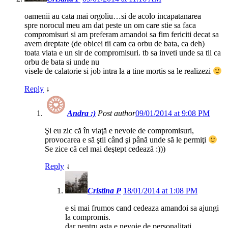
oamenii au cata mai orgoliu…si de acolo incapatanarea
spre norocul meu am dat peste un om care stie sa faca
compromisuri si am preferam amandoi sa fim fericiti decat sa
avem dreptate (de obicei tii cam ca orbu de bata, ca deh)
toata viata e un sir de compromisuri. tb sa inveti unde sa tii ca
orbu de bata si unde nu
visele de calatorie si job intra la a tine mortis sa le realizezi
Reply
↓
Andra :)
Post author
09/01/2014 at 9:08 PM
Şi eu zic că în viaţă e nevoie de compromisuri,
provocarea e să ştii când şi până unde să le permiţi
Se zice că cel mai deştept cedează :)))
Reply
↓
Cristina P
18/01/2014 at 1:08 PM
e si mai frumos cand cedeaza amandoi sa ajungi
la compromis.
dar pentru asta e nevoie de personalitati