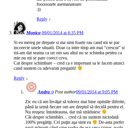
foooooarte asemanatoare
:))
Reply
↓
Monica
09/01/2014 at 6:35 PM
Si eu mereg pe drepate si ma simt foarte rau cand mi se par
incorecte unele situatii. Doar ca intre timp am mai “crescut” si
mi-am dat seama ca un om sau altul nu se schimba pentru ca
mie nu mi se pare corect ceva.
Cat despre schimbare – cred ca e important sa le facem atunci
cand suntem cu adevarati pregatiti!
Reply
↓
Andra :)
Post author
09/01/2014 at 9:05 PM
Zic eu că am învăţat să tolerez mai bine opiniile diferite,
până la urmă fiecare om are dreptul să decidă pentru el.
Nu reuşesc întotdeauna, dar mă străduiesc
Cât despre schimbări… cred că nu suntem niciodată
100% pregătiţi. Cel puţin aşa simt eu
De-asta prefer
paşii mărunţi când vine vorba de aşa ceva (sigur, acolo