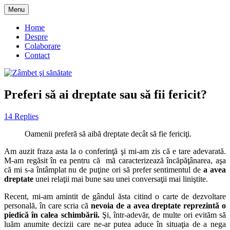
Skip
Menu
to
blog despre starea de bine :)
Zâmbet şi sănătate
content
Home
Despre
Colaborare
Contact
Preferi să ai dreptate sau să fii fericit?
14 Replies
Oamenii preferă să aibă dreptate decât să fie fericiţi.
Am auzit fraza asta la o conferinţă şi mi-am zis că e tare adevarată.
M-am regăsit în ea pentru că mă caracterizează încăpăţânarea, aşa
că mi s-a întâmplat nu de puţine ori să prefer sentimentul de
a avea
dreptate
unei relaţii mai bune sau unei conversaţii mai liniştite.
Recent, mi-am amintit de gândul ăsta citind o carte de dezvoltare
personală, în care scria că
nevoia de a avea dreptate reprezintă o
piedică în calea schimbării.
Şi, într-adevăr, de multe ori evităm să
luăm anumite decizii care ne-ar putea aduce în situaţia de a nega