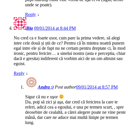
unde se poate).
Reply
↓
Bia
09/01/2014 at 8:44 PM
Nu cred ca e foarte usor, cum pare la prima vedere, să alegi
intre cele două și știi de ce? Pentru că în mintea noatră punem
egal intre ele și de fapt nu ne certam pentru dreptate ci, în mod
ironic, pentru fericire… a sinelui nostru (asta e perceptia, chiar
dacă e gresita) indiferent că vorbim aici de un om altruist sau
egoist.
Reply
↓
Andra :)
Post author
09/01/2014 at 8:57 PM
Sigur că nu e uşor
Da, poţi să zici şi aşa, dar cred că fericirea la care te
referi, adică cea a egoului, e una pe termen scurt, , spre
deosebire de cealaltă, a cărei alegere poate ne vine peste
mână, dar care ne aduce mai multă linişte pe termen
lung.