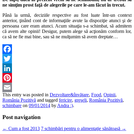
ne simţim prost faţă de alegerile pe care le-am făcut în trecut.
Până la urmă, deciziile respective au fost luate într-un context
anterior, ţinând cont de informaţiile avute la dispoziţie atunci şi de
persoana care eram atunci. Acum situaţia s-a schimbat, să admitem
că avem alte opinii! Desigur, putem alege să acţionăm conform lor,
ca să ne fie mai bine, sau să ne mulţumim să avem dreptate…
Facebook
Twitter
LinkedIn
Pinterest
This entry was posted in
Dezvoltare&învăţare
,
Food
,
Opinii
,
Email
România Pozitivă
and tagged
fericire
,
greşeli
,
România Pozitivă
,
schimbare
on
09/01/2014
by
Andra :)
.
Post navigation
←
Cum a fost 2013
7 schimbări pentru o alimentaţie sănătoasă
→