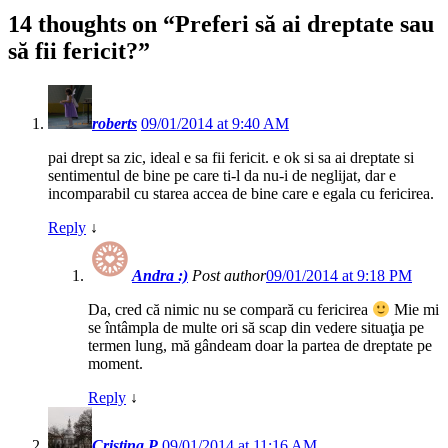
14 thoughts on “
Preferi să ai dreptate sau
să fii fericit?
”
roberts
09/01/2014 at 9:40 AM
pai drept sa zic, ideal e sa fii fericit. e ok si sa ai dreptate si
sentimentul de bine pe care ti-l da nu-i de neglijat, dar e
incomparabil cu starea accea de bine care e egala cu fericirea.
Reply
↓
Andra :)
Post author
09/01/2014 at 9:18 PM
Da, cred că nimic nu se compară cu fericirea
Mie mi
se întâmpla de multe ori să scap din vedere situaţia pe
termen lung, mă gândeam doar la partea de dreptate pe
moment.
Reply
↓
Cristina P
09/01/2014 at 11:16 AM