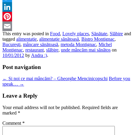
Twitter
LinkedIn
Pinterest
This entry was posted in
Food
,
Lovely places
,
Sănătate
,
Slăbire
and
Email
tagged
alimentaţie
,
alimentaţie sănătoasă
,
Bistro Montignac
,
Bucureşti
,
mâncare sănătoasă
,
metoda Montignac
,
Michel
Montignac
,
restaurant
,
slăbire
,
unde mâncăm mai sănătos
on
10/01/2012
by
Andra :)
.
Post navigation
←
Şi noi ce mai mâncăm? – Gheorghe Mencinicopschi
Before you
speak…
→
Leave a Reply
Your email address will not be published.
Required fields are
marked
*
Comment
*