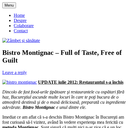
Skip
Menu
to
blog despre starea de bine :)
Zâmbet şi sănătate
content
Home
Despre
Colaborare
Contact
Bistro Montignac – Full of Taste, Free of
Guilt
Leave a reply
UPDATE iulie 2012: Restaurantul s-a închis
Dincolo de fast food-urile ţipătoare şi restaurantele cu ospătari fără
haz, Bucureştiul ascunde multe locuri în care te poţi bucura de o
atmosferă destinsă şi de o masă delicioasă, preparată cu ingrediente
adevărate.
Bistro Montignac
e unul dintre ele.
Imediat ce am aflat că s-a deschis Bistro Montignac în Bucureşti am
fost curioasă să-l vizitez, având în vedere experienţa mea fericită cu
metoda Montignac
. Sunt sigură că mulţi nici n-ar zice că e un loc