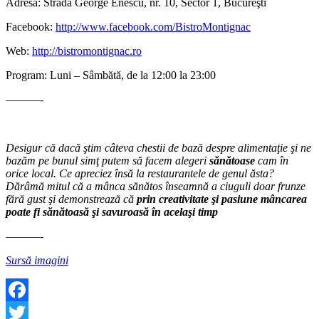
Adresă: Strada George Enescu, nr. 10, Sector 1, Bucureşti
Facebook:
http://www.facebook.com/BistroMontignac
Web:
http://bistromontignac.ro
Program: Luni – Sâmbătă, de la 12:00 la 23:00
———-
Desigur că dacă ştim câteva chestii de bază despre alimentaţie şi ne
bazăm pe bunul simţ putem să facem alegeri
sănătoase
cam în
orice local. Ce apreciez însă la restaurantele de genul ăsta?
Dărâmă mitul că a mânca sănătos înseamnă a ciuguli doar frunze
fără gust şi demonstrează că
prin creativitate şi pasiune mâncarea
poate fi sănătoasă şi savuroasă în acelaşi timp
———-
Sursă imagini
Facebook