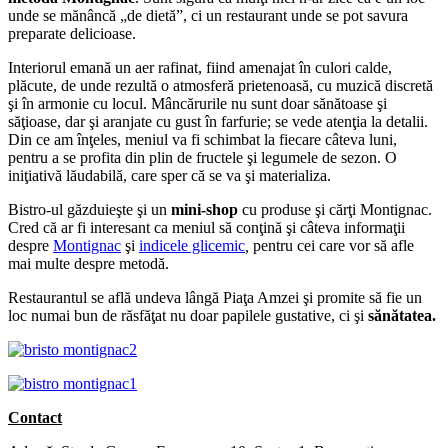
unde se mănâncă „de dietă”, ci un restaurant unde se pot savura
preparate delicioase.
Interiorul emană un aer rafinat, fiind amenajat în culori calde,
plăcute, de unde rezultă o atmosferă prietenoasă, cu muzică discretă
şi în armonie cu locul. Mâncărurile nu sunt doar sănătoase şi
săţioase, dar şi aranjate cu gust în farfurie; se vede atenţia la detalii.
Din ce am înţeles, meniul va fi schimbat la fiecare câteva luni,
pentru a se profita din plin de fructele şi legumele de sezon. O
iniţiativă lăudabilă, care sper că se va şi materializa.
Bistro-ul găzduieşte şi un
mini-shop
cu produse şi cărţi Montignac.
Cred că ar fi interesant ca meniul să conţină şi câteva informaţii
despre
Montignac
şi
indicele glicemic
,
pentru cei care vor să afle
mai multe despre metodă.
Restaurantul se află undeva lângă Piaţa Amzei şi promite să fie un
loc numai bun de răsfăţat nu doar papilele gustative, ci şi
sănătatea.
Contact