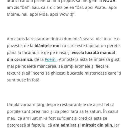
atunci când o prietenă mi-a propus să mergem la
NOUA
,
am zis “Da!”. Sau, ca s-o citez pe ea “Da!, apoi Poate.. apoi
Mbine, hai, apoi Mda, apoi Wow :))”.
Am ajuns la restaurant într-o duminică seara. Aici totul e o
poveste, de la
blănițele moi
cu care este tapetat un perete,
până la tacâmurile de pe masă și
vesela lucrată manual
din ceramică
, de la
Poemi
. Atmosfera asta te îmbie să guști
mai pe-ndelete mâncarea, să simți aromele și fiecare
textură și să încerci să ghicești bucatele misterioase care îți
sunt puse în față.
Umblă vorba-n târg despre restaurantele de acest fel că
porțiile sunt prea mici și că pleci fără să te saturi. În cazul
meu, ce am luat mi-a fost suficient și cred că asta se
datorează și faptului că
am admirat și mirosit din plin
, iar