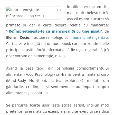
În ultima vreme am citit
mai mult belestristică,
aşa că m-am bucurat să
primesc în dar o carte despre relaţia cu mâncarea:
“
(Re)Împrieteneşte-te cu mâncarea! Şi cu tine însăţi
”, de
Elena Ceciu
, autoarea blogului
mananc-inteligent.ro
.
Cartea este însoţită de un audiobook care surprinde ideile
principale, astfel încât informaţia să fie uşor digerabilă (că
doar vorbim de alimentaţie, nu? :)).
Având la bază teorii din psihologia comportamentului
alimentar (Food Psychology) şi Hrană pentru minte şi corp
(Mind-Body Nutrition), cartea explorează modul cum
gândurile, credinţele şi sentimentele au impact asupra
alimentaţiei şi slăbitului.
Se parcurge foarte uşor, este scrisă aerisit, într-un mod
prietenos, presărată cu exemple şi multe exerciţii ce ridică