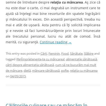
semne de întrebare despre
relaţia cu mâncarea
. Aş zice că
nu este doar o carte, ci mai degrabă un instrument care te
ajută să înţelegi mai bine resorturile din spatele îngrăşării
şi mâncatului în exces. Din această perspectivă, treaba nu
mai e atât de uşoară. Asta pentru că îţi solicită implicarea
şi e nevoie să faci lumină/curăţenie prin locuri întunecate
ale trecutului personal, lucru nu atât de comod. Însă
merită, cu siguranţă.
Continue reading
→
This entry was posted in
Cărţi
,
Feminin
,
Food
,
Sănătate
,
Slăbire
and
tagged
(Re)Împrieteneşte-te cu mâncarea!
,
alimentaţie sănătoasă
,
cărţi despre alimentaţia sănătoasă
,
cum să ne bucurăm mai mult
de mâncare
,
dietă
,
mâncare sănătoasă
,
pofte
,
relaţia cu mâncarea
on
04/05/2015
.
Călătoriile culinare sau ce mâncăm în