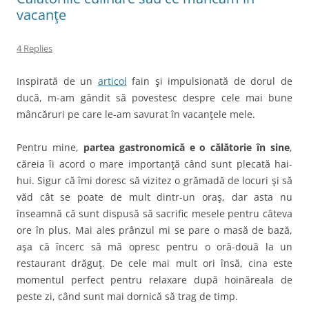
vacanţe
4 Replies
Inspirată de un
articol
fain şi impulsionată de dorul de
ducă, m-am gândit să povestesc despre cele mai bune
mâncăruri pe care le-am savurat în vacanţele mele.
Pentru mine,
partea gastronomică e o călătorie în sine
,
căreia îi acord o mare importanţă când sunt plecată hai-
hui. Sigur că îmi doresc să vizitez o grămadă de locuri şi să
văd cât se poate de mult dintr-un oraş, dar asta nu
înseamnă că sunt dispusă să sacrific mesele pentru câteva
ore în plus. Mai ales prânzul mi se pare o masă de bază,
aşa că încerc să mă opresc pentru o oră-două la un
restaurant drăguţ. De cele mai mult ori însă, cina este
momentul perfect pentru relaxare după hoinăreala de
peste zi, când sunt mai dornică să trag de timp.