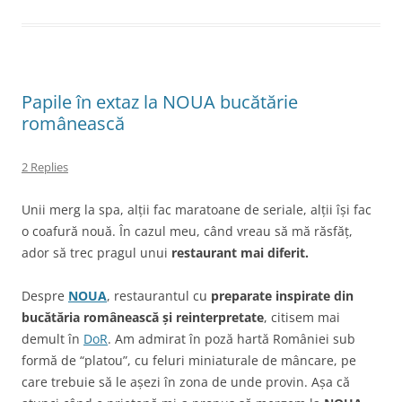
Papile în extaz la NOUA bucătărie
românească
2 Replies
Unii merg la spa, alții fac maratoane de seriale, alții își fac
o coafură nouă. În cazul meu, când vreau să mă răsfăț,
ador să trec pragul unui
restaurant mai diferit.
Despre
NOUA
, restaurantul cu
preparate inspirate din
bucătăria românească și reinterpretate
, citisem mai
demult în
DoR
. Am admirat în poză hartă României sub
formă de “platou”, cu feluri miniaturale de mâncare, pe
care trebuie să le așezi în zona de unde provin. Așa că