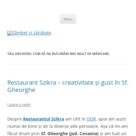
Skip
to
Zâmbet şi sănătate
content
blog despre starea de bine :)
Menu
TAG ARCHIVES:
CUM SĂ NE BUCURĂM MAI MULT DE MÂNCARE
Restaurant Szikra – creativitate și gust în Sf.
Gheorghe
Leave a reply
Despre
Restaurantul Szikra
am citit în
DOR
, apoi am auzit
numai de bine și de la diverse alte persoane. Așa că mi-am
făcut drum prin
Sf. Gheorghe (jud. Covasna)
și am luat un