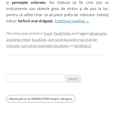
şi
şerveţele colorate
. Nu trebuie să fie cine ştie ce
instrumente sau obiecte greu de strâns şi de pus la loc,
pentru că altfel chiar că vă piere pofta de mâncare. Folosiţi
măcar
farfurii mai drăguţe
.
Continue reading
→
This entry was posted in
Food
,
Tips&Tricks
and tagged
alimentaţie
,
aranjarea mesei
,
bucătărie
,
cum să ne bucurăm mai mult de
mâncare
,
cum să ne organizăm bucătăria
on
02/08/2012
.
Search
for:
Abonează-te la NEWSLETTER despre alergare