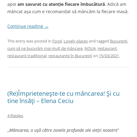
apoi
am savurat cu atenție fiecare îmbucătură
. Adică am
mâncat așa cum e recomandat să mâncăm la fiecare masă.
Continue reading
→
This entry was posted in
Food
,
Lovely places
and tagged
Bucureşti
,
cum să ne bucurăm mai mult de mâncare
,
NOUA
,
restaurant
,
restaurant tradiţional
,
restaurante în Bucureşti
on
15/03/2021
.
(Re)Împrieteneşte-te cu mâncarea! Şi cu
tine însăţi – Elena Ceciu
4 Replies
„
Mâncarea, o uşă către zonele profunde ale vieţii noastre
”