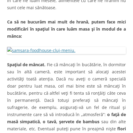
în care ne luăm mesele, alimentele cu care ne hrănim nu
sunt cele mai sănătoase.
Ca să ne bucurăm mai mult de hrană, putem face mici
modificări în spaţiul în care luăm masa şi în modul de a
mânca:
Spaţiul de mâncat.
Fie că mâncaţi în bucătărie, în dormitor
sau în altă cameră, este important să alocaţi acestei
activităţi toată atenţia. Dacă nu aveţi o cameră specială
doar pentru luat masa, cel mai bine este să mâncaţi în
bucătărie, pentru că altfel veţi fi tenta să ronţăiţi câte ceva
în permanenţă. Dacă totuşi preferaţi să mâncaţi în
sufragerie, de exemplu, asiguraţi-vă un fel de ritual şi
instrumente care să vă introducă în „atmosferă”:
o faţă de
masă simpatică, o tavă, şervete de bambus
sau din alte
materiale, etc. Eventual puteţi pune în preajmă nişte
flori