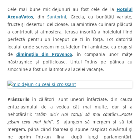
Cele mai bune mic-dejunuri au fost cele de la
Hotelul
AcquaVatos
, din
Santorini
, Grecia, cu bunătăţi variate,
fructe şi deserturi delicioase. La amintirea culinară plăcută
a contribuit şi atmosfera, terasa însorită a hotelului fiind
perfectă pentru un început de zi în forţă. Tot datorită
locului unde serveam micul-dejun îmi amintesc cu drag şi
de
dimineţile din Provence
, în compania unor mâţe
năstruşnice şi pofticioase. Untul întins pe pâinea cu
smochine a fost un laitmotiv al acelei vacanţe.
Prânzurile
în călătorii sunt uneori întârziate, din cauza
entuziasmului de a vedea cât mai multe, dar şi a
nehotărârii: “
Stăm aici? Hai totuşi să mai căutăm…Poate
găsim ceva mai fain
”. Şi ajungem să mergem şi să tot
mergem, până când foamea-şi spune răspicat cuvântul şi
ne oprim într-un final după lungi parlamentări.