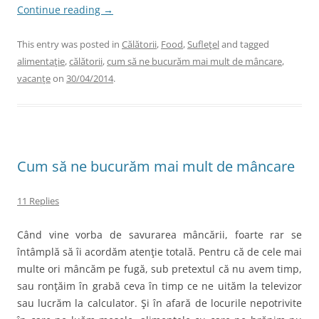
Continue reading
→
This entry was posted in
Călătorii
,
Food
,
Sufleţel
and tagged
alimentaţie
,
călătorii
,
cum să ne bucurăm mai mult de mâncare
,
vacanţe
on
30/04/2014
.
Cum să ne bucurăm mai mult de mâncare
11 Replies
Când vine vorba de savurarea mâncării, foarte rar se
întâmplă să îi acordăm atenţie totală. Pentru că de cele mai
multe ori mâncăm pe fugă, sub pretextul că nu avem timp,
sau ronţăim în grabă ceva în timp ce ne uităm la televizor
sau lucrăm la calculator. Şi în afară de locurile nepotrivite