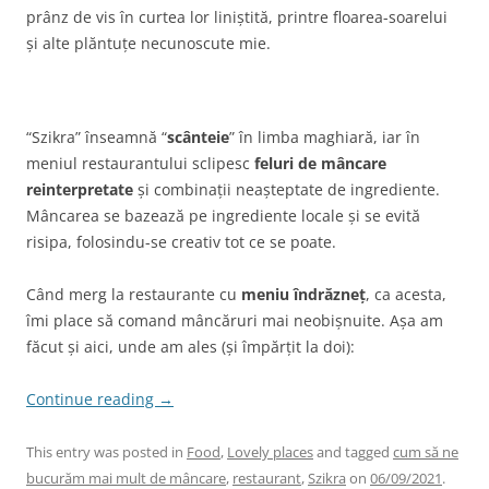
prânz de vis în curtea lor liniștită, printre floarea-soarelui
și alte plăntuțe necunoscute mie.
“Szikra” înseamnă “
scânteie
” în limba maghiară, iar în
meniul restaurantului sclipesc
feluri de mâncare
reinterpretate
și combinații neașteptate de ingrediente.
Mâncarea se bazează pe ingrediente locale și se evită
risipa, folosindu-se creativ tot ce se poate.
Când merg la restaurante cu
meniu îndrăzneț
, ca acesta,
îmi place să comand mâncăruri mai neobișnuite. Așa am
făcut și aici, unde am ales (și împărțit la doi):
Continue reading
→
This entry was posted in
Food
,
Lovely places
and tagged
cum să ne
bucurăm mai mult de mâncare
,
restaurant
,
Szikra
on
06/09/2021
.