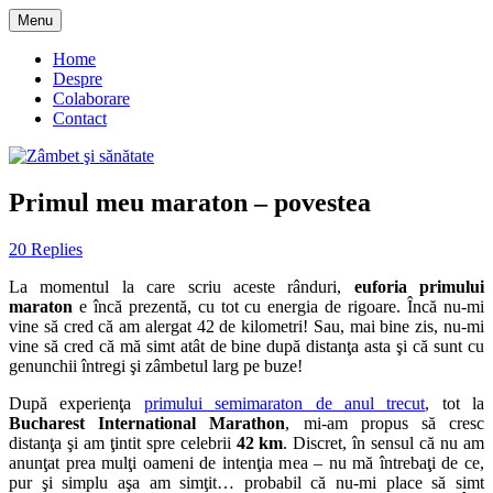
Skip
Menu
to
blog despre starea de bine :)
Zâmbet şi sănătate
content
Home
Despre
Colaborare
Contact
Primul meu maraton – povestea
20 Replies
La momentul la care scriu aceste rânduri,
euforia primului
maraton
e încă prezentă, cu tot cu energia de rigoare. Încă nu-mi
vine să cred că am alergat 42 de kilometri! Sau, mai bine zis, nu-mi
vine să cred că mă simt atât de bine după distanţa asta şi că sunt cu
genunchii întregi şi zâmbetul larg pe buze!
După experienţa
primului semimaraton de anul trecut
, tot la
Bucharest International Marathon
, mi-am propus să cresc
distanţa şi am ţintit spre celebrii
42 km
. Discret, în sensul că nu am
anunţat prea mulţi oameni de intenţia mea – nu mă întrebaţi de ce,
pur şi simplu aşa am simţit… probabil că nu-mi place să simt