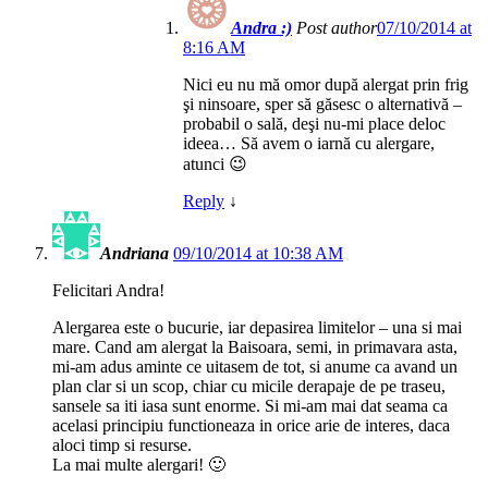
Andra :)
Post author
07/10/2014 at
8:16 AM
Nici eu nu mă omor după alergat prin frig
şi ninsoare, sper să găsesc o alternativă –
probabil o sală, deşi nu-mi place deloc
ideea… Să avem o iarnă cu alergare,
atunci 😉
Reply
↓
Andriana
09/10/2014 at 10:38 AM
Felicitari Andra!
Alergarea este o bucurie, iar depasirea limitelor – una si mai
mare. Cand am alergat la Baisoara, semi, in primavara asta,
mi-am adus aminte ce uitasem de tot, si anume ca avand un
plan clar si un scop, chiar cu micile derapaje de pe traseu,
sansele sa iti iasa sunt enorme. Si mi-am mai dat seama ca
acelasi principiu functioneaza in orice arie de interes, daca
aloci timp si resurse.
La mai multe alergari! 🙂