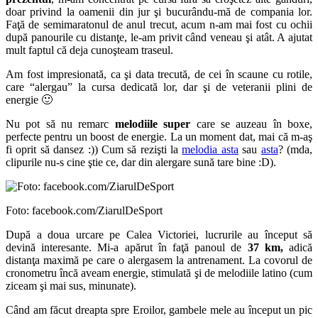
doar privind la oamenii din jur şi bucurându-mă de compania lor.
Faţă de semimaratonul de anul trecut, acum n-am mai fost cu ochii
după panourile cu distanţe, le-am privit când veneau şi atât. A ajutat
mult faptul că deja cunoşteam traseul.
Am fost impresionată, ca şi data trecută, de cei în scaune cu rotile,
care “alergau” la cursa dedicată lor, dar şi de veteranii plini de
energie 🙂
Nu pot să nu remarc
melodiile super
care se auzeau în boxe,
perfecte pentru un boost de energie. La un moment dat, mai că m-aş
fi oprit să dansez :)) Cum să rezişti la
melodia asta
sau
asta
? (mda,
clipurile nu-s cine ştie ce, dar din alergare sună tare bine :D).
Foto: facebook.com/ZiarulDeSport
După a doua urcare pe Calea Victoriei, lucrurile au început să
devină interesante. Mi-a apărut în faţă panoul de
37 km,
adică
distanţa maximă pe care o alergasem la antrenament. La covorul de
cronometru încă aveam energie, stimulată şi de melodiile latino (cum
ziceam şi mai sus, minunate).
Când am făcut dreapta spre Eroilor, gambele mele au început un pic