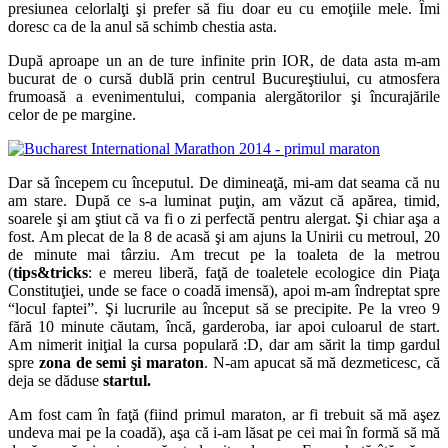
presiunea celorlalţi şi prefer să fiu doar eu cu emoţiile mele. Îmi
doresc ca de la anul să schimb chestia asta.
După aproape un an de ture infinite prin IOR, de data asta m-am
bucurat de o cursă dublă prin centrul Bucureştiului, cu atmosfera
frumoasă a evenimentului, compania alergătorilor şi încurajările
celor de pe margine.
Dar să începem cu începutul. De dimineaţă, mi-am dat seama că nu
am stare. După ce s-a luminat puţin, am văzut că apărea, timid,
soarele şi am ştiut că va fi o zi perfectă pentru alergat. Şi chiar aşa a
fost. Am plecat de la 8 de acasă şi am ajuns la Unirii cu metroul, 20
de minute mai târziu. Am trecut pe la toaleta de la metrou
(
tips&tricks
: e mereu liberă, faţă de toaletele ecologice din Piaţa
Constituţiei, unde se face o coadă imensă), apoi m-am îndreptat spre
“locul faptei”. Şi lucrurile au început să se precipite. Pe la vreo 9
fără 10 minute căutam, încă, garderoba, iar apoi culoarul de start.
Am nimerit iniţial la cursa populară :D, dar am sărit la timp gardul
spre
zona de semi şi maraton
. N-am apucat să mă dezmeticesc, că
deja se dăduse
startul.
Am fost cam în faţă (fiind primul maraton, ar fi trebuit să mă aşez
undeva mai pe la coadă), aşa că i-am lăsat pe cei mai în formă să mă