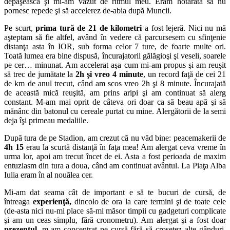
depăşească şi mi-am văzut de ritmul meu. Eram hotărâtă să nu
pornesc repede şi să accelerez de-abia după Muncii.
Pe scurt,
prima tură de 21 de kilometri
a fost lejeră. Nici nu mă
aşteptam să fie altfel, având în vedere că parcursesem cu sfinţenie
distanţa asta în IOR, sub forma celor 7 ture, de foarte multe ori.
Toată lumea era bine dispusă, încurajatorii gălăgioşi şi veseli, soarele
pe cer… minunat. Am accelerat aşa cum mi-am propus şi am reuşit
să trec de jumătate la
2h şi vreo 4 minute
, un record faţă de cei 21
de km de anul trecut, când am scos vreo 2h şi 8 minute. Încurajată
de această mică reuşită, am prins aripi şi am continuat să alerg
constant. M-am mai oprit de câteva ori doar ca să beau apă şi să
mănânc din batonul cu cereale purtat cu mine. Alergătorii de la semi
deja îşi primeau medaliile.
După tura de pe Stadion, am crezut că nu văd bine: peacemakerii de
4h 15
erau la scurtă distanţă în faţa mea! Am alergat ceva vreme în
urma lor, apoi am trecut încet de ei. Asta a fost perioada de maxim
entuziasm din tura a doua, când am continuat avântul. La Piaţa Alba
Iulia eram în al nouălea cer.
Mi-am dat seama cât de important e să te bucuri de cursă, de
întreaga
experienţă,
dincolo de ora la care termini şi de toate cele
(de-asta nici nu-mi place să-mi măsor timpii cu gadgeturi complicate
şi am un ceas simplu, fără cronometru). Am alergat şi a fost doar
prezentul
, m-am concentrat pe cursă fără să croşetez alte gânduri,