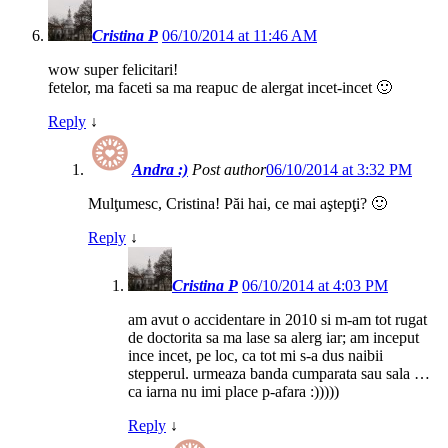
Cristina P
06/10/2014 at 11:46 AM
wow super felicitari!
fetelor, ma faceti sa ma reapuc de alergat incet-incet 🙂
Reply
↓
Andra :)
Post author
06/10/2014 at 3:32 PM
Mulţumesc, Cristina! Păi hai, ce mai aştepţi? 🙂
Reply
↓
Cristina P
06/10/2014 at 4:03 PM
am avut o accidentare in 2010 si m-am tot rugat
de doctorita sa ma lase sa alerg iar; am inceput
ince incet, pe loc, ca tot mi s-a dus naibii
stepperul. urmeaza banda cumparata sau sala …
ca iarna nu imi place p-afara :)))))
Reply
↓