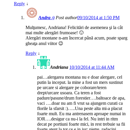
Reply
↓
Andra :)
Post author
09/10/2014 at 1:50 PM
Mulţumesc, Andriana! Felicitări de asemenea şi la cât
mai multe alergări frumoase! 🙂
Alergări montane n-am încercat până acum, poate sparg
gheaţa anul viitor 😉
Reply
↓
Andriana
10/10/2014 at 11:44 AM
pai…alergarea montana nu e doar alergare, cel
putin la inceput. la mine a fost un mers sustinut
pe urcare si alergare pe coborare/teren
drept/urcare usoara. Ca teren a fost
padure/pasune/drum forestier….baltoace de apa,
vaci ….doar nu am fi vrut sa ajungem curati ca
florile la sfarsit :)…..Una peste alta mi-a placut
foarte mult. Eu ma antrenasem aproape numai in
IOR….desigur ca nu-i la fel. Nu intri in ritm
decat pe portiuni foarte mici, in rest trebuie sa fii
foarte atent la tot ce e in jur: pietre, radacini,