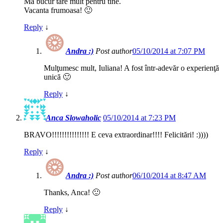
Ma bucur tare mult pentru tine.
Vacanta frumoasa! 🙂
Reply
↓
Andra :)
Post author
05/10/2014 at 7:07 PM
Mulţumesc mult, Iuliana! A fost într-adevăr o experienţă
unică 🙂
Reply
↓
Anca Slowaholic
05/10/2014 at 7:23 PM
BRAVO!!!!!!!!!!!!!!! E ceva extraordinar!!!! Felicitări! :))))
Reply
↓
Andra :)
Post author
06/10/2014 at 8:47 AM
Thanks, Anca! 🙂
Reply
↓