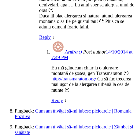
denivelari, apa…. La anul sper sa alerg si unul de
oras 🙂
Daca iti plac alergarea si natura, atunci alergarea
montana o sa fie pe gustul tau! 🙂 Plus ca se
aduna oameni foarte faini.
Reply
↓
Andra :)
Post author
14/10/2014 at
7:49 PM
Eu mă gândeam chiar la o alergare
montană de şosea, gen Transmaraton 🙂
http://transmaraton.org/
Ca să fac trecerea
mai uşor de la alergarea urbană la cea de
munte 😉
Reply
↓
Pingback:
Cum am învăţat să-mi iubesc picioarele | Romania
Pozitiva
Pingback:
Cum am învăţat să-mi iubesc picioarele | Zâmbet şi
sănătate