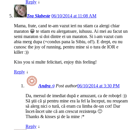
Reply
↓
Tea Slabeste
06/10/2014 at 11:08 AM
Mama, frate, cand te-am vazut ieri nu stiam ca alergi chiar
maraton 😀 te stiam eu alergatoare, iuhuuu. Ai mei au facut un
semi maraton si doi dintre ei un maraton. Si i-am vazut cum
abia merg dupa (+condus pana la Sibiu, of!). E drept, eu nu
cunosc the joy of running, pentru mine si o tura de IOR e
killer :))
Kiss you si multe felicitari, enjoy this feeling!
Reply
↓
Andra :)
Post author
06/10/2014 at 3:30 PM
Da, mersul de imediat după e amuzant, ca de roboţel :))
Să ştii că şi pentru mine era la fel la început, nu reuşeam
să alerg nici o tură, că eram cu limba de-un cot! Dar
încet-încet uite că am crescut rezistenţa 🙂
Thanks & kisses şi de la mine :*
Reply
↓