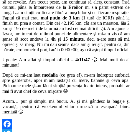
să se revolte. Am trecut peste, am continuat să alerg constant, însă
drumul până la întoarcerea de la
Eroilor
mi s-a părut extrem de
lung. L-am simţit cu fiecare fibră a muşchilor şi cu fiecare respiraţie.
Faptul că mai erau
mai puţin de 3 km
(1 tură de IOR!) până la
finish nu prea a contat. Din cei 42,195 km, cât are un maraton, ăia 2
km şi 195 de metri de la urmă au fost cei mai dificili :)). Am ajuns la
Izvor, am trecut de ultimul punct de alimentare şi mi-am zis că am
şanse să scot undeva la
4h şi 15 minute
, deci n-are sens să mă
opresc şi să merg. Nu-mi dau seama dacă am şi reuşit, pentru că, din
păcate, cronometrul porţii arăta 00:00:00, aşa că aştept timpul oficial.
Update: Am aflat şi timpul oficial –
4:11:47
🙂 Mai mult decât
minunat!
După ce mi-am luat
medalia
(ce grea e!), m-am îndreptat euforică
spre garderobă, apoi m-am răsfăţat cu mere, banane şi ceva apă.
Picioarele mele şi-au făcut simţită prezenţa foarte intens, probabil ar
mai fi avut chef de ceva mişcare 😛
Acum… pur şi simplu mă bucur. A, şi mă gândesc la bagaje şi
vacanţă, pentru că weekendul viitor urmează o escapadă bine-
meritată 🙂