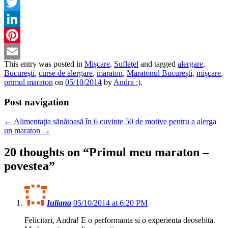
Facebook
Twitter
LinkedIn
Pinterest
This entry was posted in
Mişcare
,
Sufleţel
and tagged
alergare
,
Email
Bucureşti
,
curse de alergare
,
maraton
,
Maratonul București
,
mişcare
,
primul maraton
on
05/10/2014
by
Andra :)
.
Post navigation
←
Alimentaţia sănătoasă în 6 cuvinte
50 de motive pentru a alerga
un maraton
→
20 thoughts on “
Primul meu maraton –
povestea
”
Iuliana
05/10/2014 at 6:20 PM
Felicitari, Andra! E o performanta si o experienta deosebita.