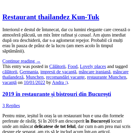
Restaurant thailandez Kun-Tuk
Interiorul e destul de întunecat, dar cu lumini elegante care creează o
atmosferă plăcută, un mix între rafinat și
casual
. Am ajuns imediat
după ora deschiderii, dar s-a aglomerat repejor. Probabil că mulți
erau în pauza de prânz de la lucru (am mers acolo în timpul
săptămânii).
Continue reading
→
This entry was posted in
Călătorii
,
Food
,
Lovely places
and tagged
călătorii
,
Germania
,
impresii de vacanţă
,
mâncare iraniană
,
mâncare
thailandeză
,
Munchen
,
recomandări vacanţe
,
restaurante Munchen
,
vacanţă
on
10/01/2022
by
Andra :)
.
2019 în restaurante și bistrouri din București
3 Replies
Pentru mine, ieșitul în oraș la un restaurant bun e una din formele
preferate de răsfăț. Și în 2019 am descoperit
în București
locuri
unde am mâncat
delicatese de tot felul
, dar cum n-am prea mai scris
despre ele separat, am zis să le includ acum într-un articol.