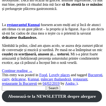
neobișnuite. Dacă am ocazia să ghicesc anumite ingrediente, cu atât
mai bine, pentru că ritualul ăsta mă face
să fiu atentă la ce mănânc
și prelungește plăcerea gastronomică.
La
restaurantul Kunnai
fusesem acum mulți ani și încă de atunci
am rămas cu un gust plăcut – la propriu și la figurat. Așa că am decis
să-mi fac cadou de ziua mea o ieșire cu o prietenă la savurat
delicatese thailandeze.
Sâmbătă la prânz, când am ajuns acolo, se auzea deja zumzet plăcut
de conversație și muzică și surdină. Pe masă ne-a întâmpinat un mic
coșuleț cu scorțișoară, anason și… usturoi.
Mi s-a părut foarte
amuzantă și îndrăzneață prezența usturoiului printre condimentele
exotice, așa că prânzul a început într-o notă veselă.
Continue reading
→
This entry was posted in
Food
,
Lovely places
and tagged
Bucureşti
,
curry
,
delicatese
,
Kunnai
,
mâncare thailandeză
,
restaurant
,
restaurante în Bucureşti
on
04/02/2019
by
Andra :)
.
Search
for:
Abonează-te la NEWSLETTER despre alergare