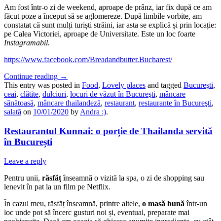
Am fost într-o zi de weekend, aproape de prânz, iar fix după ce am
făcut poze a început să se aglomereze. După limbile vorbite, am
constatat că sunt mulți turiști străini, iar asta se explică și prin locație:
pe Calea Victoriei, aproape de Universitate. Este un loc foarte
Instagramabil.
https://www.facebook.com/Breadandbutter.Bucharest/
Continue reading
→
This entry was posted in
Food
,
Lovely places
and tagged
Bucureşti
,
ceai
,
clătite
,
dulciuri
,
locuri de văzut în Bucureşti
,
mâncare
sănătoasă
,
mâncare thailandeză
,
restaurant
,
restaurante în Bucureşti
,
salată
on
10/01/2020
by
Andra :)
.
Restaurantul Kunnai: o porție de Thailanda servită
în București
Leave a reply
Pentru unii,
răsfăț
înseamnă o vizită la spa, o zi de shopping sau
lenevit în pat la un film pe Netflix.
În cazul meu, răsfăț înseamnă, printre altele,
o masă bună
într-un
loc unde pot să încerc gusturi noi și, eventual, preparate mai