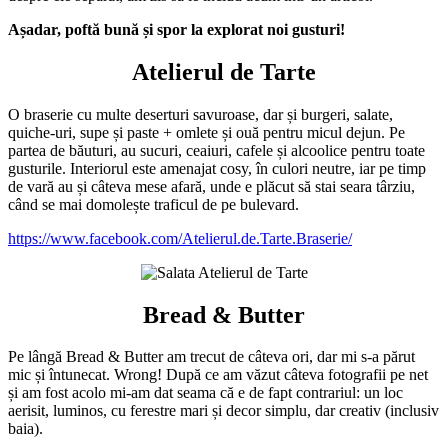
Așadar, poftă bună și spor la explorat noi gusturi!
Atelierul de Tarte
O braserie cu multe deserturi savuroase, dar și burgeri, salate,
quiche-uri, supe și paste + omlete și ouă pentru micul dejun. Pe
partea de băuturi, au sucuri, ceaiuri, cafele și alcoolice pentru toate
gusturile. Interiorul este amenajat cosy, în culori neutre, iar pe timp
de vară au și câteva mese afară, unde e plăcut să stai seara târziu,
când se mai domolește traficul de pe bulevard.
https://www.facebook.com/Atelierul.de.Tarte.Braserie/
Bread & Butter
Pe lângă Bread & Butter am trecut de câteva ori, dar mi s-a părut
mic și întunecat. Wrong! După ce am văzut câteva fotografii pe net
și am fost acolo mi-am dat seama că e de fapt contrariul: un loc
aerisit, luminos, cu ferestre mari și decor simplu, dar creativ (inclusiv
baia).