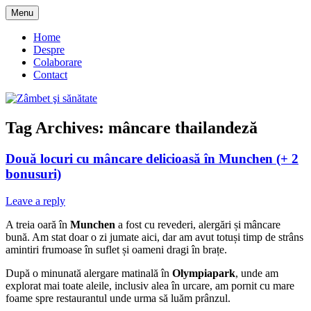
Skip
Menu
to
blog despre starea de bine :)
Zâmbet şi sănătate
content
Home
Despre
Colaborare
Contact
Tag Archives:
mâncare thailandeză
Două locuri cu mâncare delicioasă în Munchen (+ 2
bonusuri)
Leave a reply
A treia oară în
Munchen
a fost cu revederi, alergări și mâncare
bună. Am stat doar o zi jumate aici, dar am avut totuși timp de strâns
amintiri frumoase în suflet și oameni dragi în brațe.
După o minunată alergare matinală în
Olympiapark
, unde am
explorat mai toate aleile, inclusiv alea în urcare, am pornit cu mare
foame spre restaurantul unde urma să luăm prânzul.