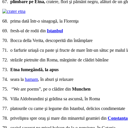
67.
plimbare pe Etna,
cratere, flori şi pământ negru, alături de un g
68. prima dată într-o sinagogă, la Florenţa
69. fresh-ul de rodii din
Istanbul
70. Bocca della Verita, descoperită din întâmplare
71. o farfurie uriaşă cu paste şi fructe de mare într-un sătuc pe malul
72. străzile pietruite din Roma, mărginite de clădiri bătrâne
73.
Etna fumegândă, la apus
74. seara la
hamam
, în aburi şi relaxare
75. “We are poems”, pe o clădire din
Munchen
76. Villa Aldobrandini şi grădina sa ascunsă, în Roma
77. platourile cu carne şi legume din Istanbul, delicios condimentate
78. priveliştea spre oraş şi mare din minaretul geamiei din
Constanţa
79. ceaiul savurat pe micul balcon de la o pensiune, în Catania