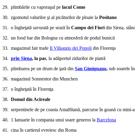
29. plimbările cu vaporaşul pe
lacul Como
30. zgomotul valurilor şi al picăturilor de ploaie la
Positano
31. o îngheţată savurată pe seară în
Campo dei Fiori
din Siena, stând
32. un food bar din Bologna cu atmosferă de podul bunicii
33. magazinul fair trade
Il Villaggio dei Popoli
din Florenţa
34.
prin Siena
, la pas
, la adăportul zidurilor de piatră
35. plimbarea pe un drum de ţară din
San Gimignano
,
sub soarele în
36. magazinul Sonnentor din Munchen
37. o îngheţată în Florenţa
38.
Domul din Acireale
39. serpentinele de pe coasta Amalfitană, parcurse în goană cu mini-
40. 1 Ianuarie în compania unui soare generos la
Barcelona
41. cina în cartierul evreiesc din Roma