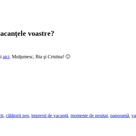
vacanţele voastre?
i
aici
. Mulţumesc, Bia şi Cristina! 🙂
ii
,
călătorii zen
,
impresii de vacanţă
,
momente de neuitat
,
panoramă
,
va