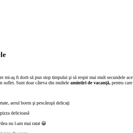
le
are mi-aş fi dorit să pun stop timpului şi să respir mai mult secundele a
n suflet. Sunt doar câteva din multele
amintiri de vacanţă,
pentru care 
tate, aerul boem şi pescăruşii delicaţi
pizza delicioasă
reilea nu l-am mai ratat 😀