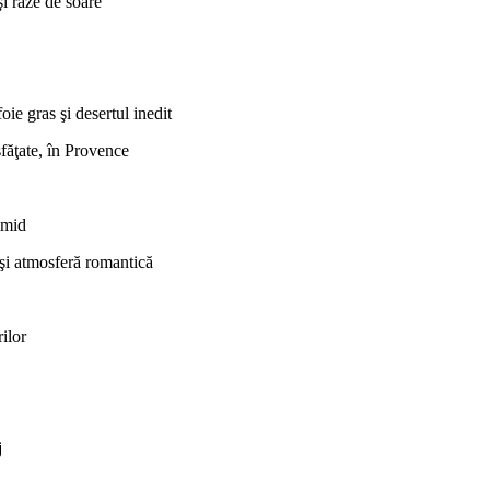
şi raze de soare
ie gras şi desertul inedit
ăsfăţate, în Provence
imid
 şi atmosferă romantică
ilor
j