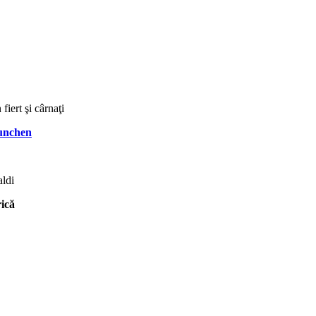
fiert şi cârnaţi
nchen
aldi
rică