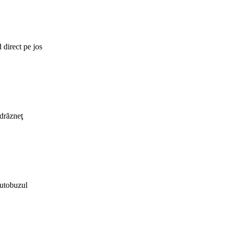
 direct pe jos
drăzneţ
autobuzul