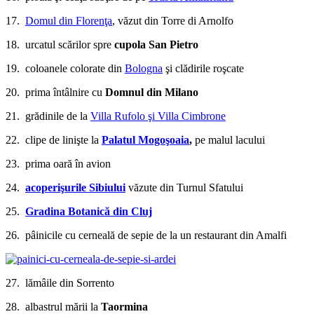
17.
Domul din Florenţa
, văzut din Torre di Arnolfo
18. urcatul scărilor spre
cupola San Pietro
19. coloanele colorate din
Bologna
şi clădirile roşcate
20. prima întâlnire cu
Domnul din Milano
21. grădinile de la
Villa Rufolo şi Villa Cimbrone
22. clipe de linişte la
Palatul Mogoşoaia
,
pe malul lacului
23. prima oară în avion
24.
acoperişurile Sibiului
văzute din Turnul Sfatului
25.
Gradina Botanică din Cluj
26. pâinicile cu cerneală de sepie de la un restaurant din Amalfi
27. lămâile din Sorrento
28. albastrul mării la
Taormina