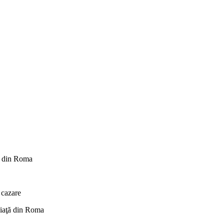
uţ din Roma
 cazare
 piaţă din Roma