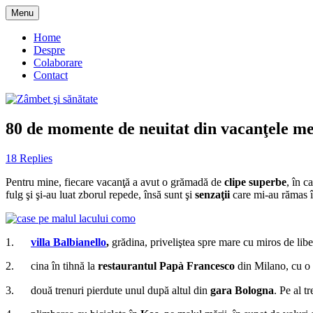
Skip
Menu
to
blog despre starea de bine :)
Zâmbet şi sănătate
content
Home
Despre
Colaborare
Contact
80 de momente de neuitat din vacanţele me
18 Replies
Pentru mine, fiecare vacanţă a avut o grămadă de
clipe superbe
, în c
fulg şi şi-au luat zborul repede, însă sunt şi
senzaţii
care mi-au rămas î
1.
villa Balbianello
,
grădina, priveliştea spre mare cu miros de liber
2. cina în tihnă la
restaurantul Papà Francesco
din Milano, cu o 
3. două trenuri pierdute unul după altul din
gara Bologna
. Pe al t