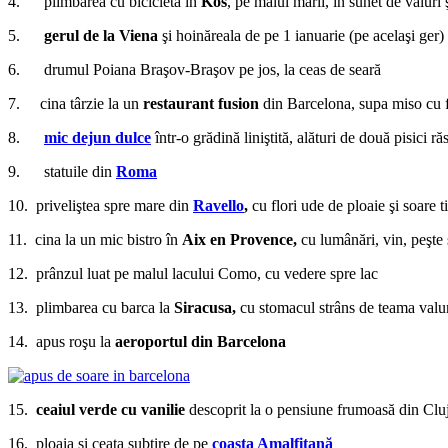
4. plimbarea cu bicicleta în
Kos
, pe malul mării, în sunet de valuri 
5.
gerul de la Viena
şi hoinăreala de pe 1 ianuarie (pe acelaşi ger)
6. drumul Poiana Braşov-Braşov pe jos, la ceas de seară
7. cina târzie la un
restaurant fusion
din Barcelona, supa miso cu fo
8.
mic dejun dulce
într-o grădină liniştită, alături de două pisici r
9. statuile din
Roma
10. priveliştea spre mare din
Ravello
,
cu flori ude de ploaie şi soare t
11. cina la un mic bistro în
Aix en Provence,
cu lumânări, vin, peşte
12. prânzul luat pe malul lacului Como, cu vedere spre lac
13. plimbarea cu barca la
Siracusa,
cu stomacul strâns de teama valur
14. apus roşu la
aeroportul din Barcelona
15.
ceaiul verde cu vanilie
descoprit la o pensiune frumoasă din Clu
16. ploaia şi ceaţa subţire de pe
coasta Amalfitană