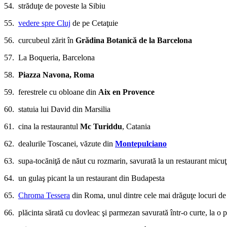
54. străduţe de poveste la Sibiu
55.
vedere spre Cluj
de pe Cetaţuie
56. curcubeul zărit în
Grădina Botanică de la Barcelona
57. La Boqueria, Barcelona
58.
Piazza Navona, Roma
59. ferestrele cu obloane din
Aix en Provence
60. statuia lui David din Marsilia
61. cina la restaurantul
Mc Turiddu
, Catania
62. dealurile Toscanei, văzute din
Montepulciano
63. supa-tocăniţă de năut cu rozmarin, savurată la un restaurant mic
64. un gulaş picant la un restaurant din Budapesta
65.
Chroma Tessera
din Roma, unul dintre cele mai drăguţe locuri de
66. plăcinta sărată cu dovleac şi parmezan savurată într-o curte, la o