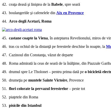
42. ceaţa deasă şi liniştea de la
Babele
, spre seară
43. boulangeriile şi cafenelele din
Aix en Provence
44.
Arco degli Acetari,
Roma
45.
castane coapte la Viena
, în asteptarea Revelionului, miros de vin 
46. tras cu ochiul de la distanţă pe ferestrele deschise în noapte, la
Mu
47. Cazinoul din Constanţa, văzut de departe
48. Roma admirată la ceas de seară de la înălţime, din Piazzale Garib
49. drumul spre Le Tholonet – pentru prima dată pe
o bicicletă elect
50. drumeţia pe
muntele Sainte Victoire
, Provence
51.
flori colorate la pervazul ferestrelor
– peste tot
52. piaţetele din Roma
53.
pisicile din Istanbul