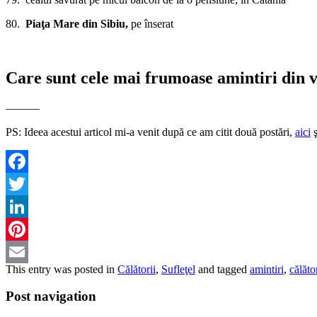
80.
Piaţa Mare din Sibiu,
pe înserat
Care sunt cele mai frumoase amintiri din 
———
PS: Ideea acestui articol mi-a venit după ce am citit două postări,
aici
ş
Facebook
Twitter
LinkedIn
Pinterest
This entry was posted in
Călătorii
,
Sufleţel
and tagged
amintiri
,
călător
Email
Post navigation