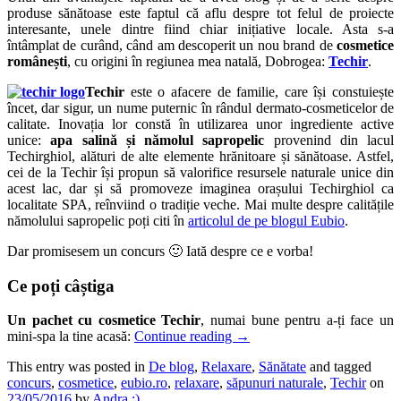
produse sănătoase este faptul că aflu despre tot felul de proiecte
interesante, unele dintre fiind chiar inițiative locale. Asta s-a
întâmplat de curând, când am descoperit un nou brand de
cosmetice
românești
, cu origini în regiunea mea natală, Dobrogea:
Techir
.
Techir
este o afacere de familie, care își constuiește
încet, dar sigur, un nume puternic în rândul dermato-cosmeticelor de
calitate. Inovația lor constă în utilizarea unor ingrediente active
unice:
apa salină și nămolul sapropelic
provenind din lacul
Techirghiol, alături de alte elemente hrănitoare și sănătoase. Astfel,
cei de la Techir își propun să valorifice resursele naturale unice din
acest lac, dar și să promoveze imaginea orașului Techirghiol ca
localitate SPA, reînviind o tradiție veche. Mai multe despre calitățile
nămolului sapropelic poți citi în
articolul de pe blogul Eubio
.
Dar promisesem un concurs 🙂 Iată despre ce e vorba!
Ce poți câștiga
Un pachet cu cosmetice Techir
, numai bune pentru a-ți face un
mini-spa la tine acasă:
Continue reading
→
This entry was posted in
De blog
,
Relaxare
,
Sănătate
and tagged
concurs
,
cosmetice
,
eubio.ro
,
relaxare
,
săpunuri naturale
,
Techir
on
23/05/2016
by
Andra :)
.