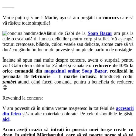
——-
Mai e puțin și vine 1 Martie, așa că am pregătit un
concurs
care să
vă răsfețe toate simțurile!
Alături de Gabi de la
Soap Bazar
am pus la
cale o escapadă în lumea deliciilor pentru corp și suflet. Vă așteaptă
texturi cremoase, blânde, culori vesele sau delicate, arome care să vă
ducă cu gândul în locuri de poveste și un pic de parfum de nostalgie.
Înainte să spun mai multe despre concurs, avem o surpriză pentru
voi! Gabi oferă cititorilor Zâmbet şi sănătate o
reducere de 10% la
orice comandă din
magazinul online Soap Bazar
,
realizată în
perioada 19 februarie – 1 martie inclusiv.
Introduceţi codul
zambet
atunci când faceţi comanda pentru a beneficia de reducere
😉
Revenind la concurs:
V-am povestit
că în ultima vreme meșteresc la tot felul de
accesorii
din fetru
și/sau alte materiale colorate. Pe cele disponibile le găsiţi
aici
.
Acum aveți ocazia să intrați în posesia unei broșe create cu
drag, în spiritul Mărțișorului, care să vă poarte noroc și să vă