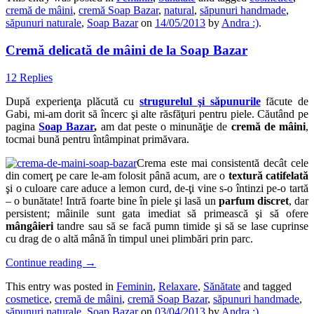
cremă de mâini
,
cremă Soap Bazar
,
natural
,
săpunuri handmade
,
săpunuri naturale
,
Soap Bazar
on
14/05/2013
by
Andra :)
.
Cremă delicată de mâini de la Soap Bazar
12 Replies
După experienţa plăcută cu
strugurelul şi săpunurile
făcute de
Gabi, mi-am dorit să încerc şi alte răsfăţuri pentru piele. Căutând pe
pagina
Soap Bazar
,
am dat peste o minunăţie de
cremă de mâini
,
tocmai bună pentru întâmpinat primăvara.
Crema este mai consistentă decât cele
din comerţ pe care le-am folosit până acum, are o
textură catifelată
şi o culoare care aduce a lemon curd, de-ţi vine s-o întinzi pe-o tartă
– o bunătate! Intră foarte bine în piele şi lasă un
parfum discret
, dar
persistent; mâinile sunt gata imediat să primească şi să ofere
mângâieri
tandre sau să se facă pumn timide şi să se lase cuprinse
cu drag de o altă mână în timpul unei plimbări prin parc.
Continue reading
→
This entry was posted in
Feminin
,
Relaxare
,
Sănătate
and tagged
cosmetice
,
cremă de mâini
,
cremă Soap Bazar
,
săpunuri handmade
,
săpunuri naturale
,
Soap Bazar
on
03/04/2013
by
Andra :)
.