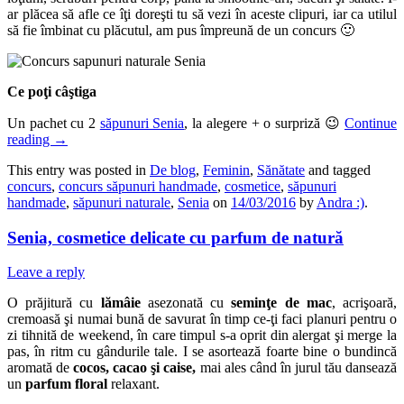
ar plăcea să afle ce îţi doreşti tu să vezi în aceste clipuri, iar ca utilul
să fie îmbinat cu plăcutul, am pus împreună de un concurs 🙂
Ce poţi câştiga
Un pachet cu 2
săpunuri Senia
, la alegere + o surpriză 😉
Continue
reading
→
This entry was posted in
De blog
,
Feminin
,
Sănătate
and tagged
concurs
,
concurs săpunuri handmade
,
cosmetice
,
săpunuri
handmade
,
săpunuri naturale
,
Senia
on
14/03/2016
by
Andra :)
.
Senia, cosmetice delicate cu parfum de natură
Leave a reply
O prăjitură cu
lămâie
asezonată cu
seminţe de mac
, acrişoară,
cremoasă şi numai bună de savurat în timp ce-ţi faci planuri pentru o
zi tihnită de weekend, în care timpul s-a oprit din alergat şi merge la
pas, în ritm cu gândurile tale. I se asortează foarte bine o bundincă
aromată de
cocos, cacao şi caise,
mai ales când în jurul tău dansează
un
parfum floral
relaxant.