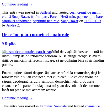
Continue reading
→
This entry was posted in
Sufleţel
and tagged
ceai
,
cremă de mâini
,
cremă Soap Bazar
,
frufru
,
parc
,
Parcul Herăstrău
,
pepene
,
plimbare
,
săpunuri handmade
,
săpunuri naturale
,
Soap Bazar
on
11/08/2013
by
Andra :)
.
De ce îmi plac cosmeticele naturale
9 Replies
Stilul de viaţă sănătos se bucură în
ultimul timp de o vizibilitate serioasă. Ni se atrage atenţia să avem
grijă ce mâncăm, să facem mişcare, să ne odihnim bine şi să gândim
pozitiv.
Foarte puţine sfaturi despre sănătate se referă la
cosmetice
, deşi le
folosim zilnic şi iau contact direct cu pielea. Fie că este vorba de
săpun, deodorant, farduri, şampon, demachiant etc, produsele
cosmetice fac parte din viaţa noastră şi au devenit atât de comune
încât nu prea le mai acordăm atenţie.
Continue reading
→
This entry was posted in
Feminin
,
Sănătate
and tagged
cosmetice
,