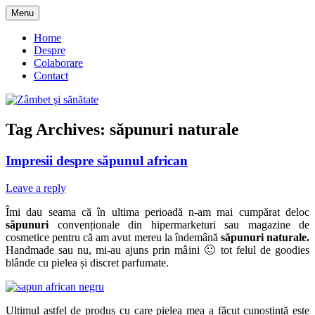
Skip
Menu
to
blog despre starea de bine :)
Zâmbet şi sănătate
content
Home
Despre
Colaborare
Contact
Tag Archives:
săpunuri naturale
Impresii despre săpunul african
Leave a reply
Îmi dau seama că în ultima perioadă n-am mai cumpărat deloc
săpunuri
convenționale din hipermarketuri sau magazine de
cosmetice pentru că am avut mereu la îndemână
săpunuri naturale.
Handmade sau nu, mi-au ajuns prin mâini 🙂 tot felul de goodies
blânde cu pielea și discret parfumate.
Ultimul astfel de produs cu care pielea mea a făcut cunoștință este