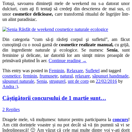
Totuşi, savoarea dimineţii mele de weekend nu s-a datorat unor
dulciuri, cum aţi fi tentaţi să credeţi din descrierea de mai sus, ci
unor
cosmetice delicioase,
care transformă ritualul de îngrijire într-
un alint paradisiac.
Din categoria “cum să-ţi răsfeţi corpul şi sufletul”, am făcut
cunoştinţă cu o nouă gamă de
cosmetice realizate manual,
cu grijă,
din ingrediente naturale şi ecologice. Se numesc
Senia
, sunt
feminine şi delicate, iar datorită lor am simţit miros proaspăt de
primăvară plutind în aer.
Continue reading
→
This entry was posted in
Feminin
,
Relaxare
,
Sufleţel
and tagged
cosmetice
,
feminin
,
frumuseţe
,
natural
,
relaxare
,
săpunuri handmade
,
săpunuri naturale
,
Senia
,
strugurel
,
unt de corp
on
22/02/2016
by
Andra :)
.
Câștigătorii concursului de 1 martie sunt…
2 Replies
Dragele mele, vă mulțumesc tuturor pentru participarea la
concurs
!
Am citit dorințele voastre și nu pot decât să vă țin pumnii să vi se
îndeplinească! 🙂 Am văzut că cele mai multe dintre voi v-ați dorit