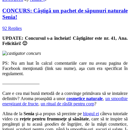
CONCURS: Câştigă un pachet de săpunuri naturale
Senia!
92 Replies
UPDATE: Concursul s-a încheiat! Câştigător este nr. 41, Ana.
Felicitări! 🙂
PS: Nu am luat în calcul comentariile care nu aveau pagina de
Facebook menţionată (link sau nume), aşa cum era specificat în
regulament.
————————
Care e cea mai bună metodă de a convinge primăvara să se instaleze
definitiv? Aroma proaspătă a unor
cosmetice naturale
,
un smoothie
energizant de fructe
,
un ritual de răsfăţ pentru corp
?
Alina de la
Senia
şi-a propus să prezinte pe
blogul ei
câteva tutoriale
video cu
reţete pentru frumuseţe şi sănătate
, care să te inspire să
pregăteşti şi tu acasă
goodies
de îngrijire, de la măşti cosmetice,
loţiuni, scruburi pentru corp, până la smoothie-uri, sucuri şi salate. I-