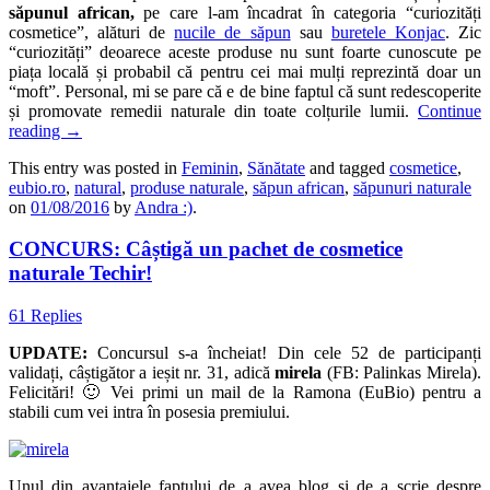
săpunul african,
pe care l-am încadrat în categoria “curiozități
cosmetice”, alături de
nucile de săpun
sau
buretele Konjac
. Zic
“curiozități” deoarece aceste produse nu sunt foarte cunoscute pe
piața locală și probabil că pentru cei mai mulți reprezintă doar un
“moft”. Personal, mi se pare că e de bine faptul că sunt redescoperite
și promovate remedii naturale din toate colțurile lumii.
Continue
reading
→
This entry was posted in
Feminin
,
Sănătate
and tagged
cosmetice
,
eubio.ro
,
natural
,
produse naturale
,
săpun african
,
săpunuri naturale
on
01/08/2016
by
Andra :)
.
CONCURS: Câștigă un pachet de cosmetice
naturale Techir!
61 Replies
UPDATE:
Concursul s-a încheiat! Din cele 52 de participanți
validați, câștigător a ieșit nr. 31, adică
mirela
(FB: Palinkas Mirela).
Felicitări! 🙂 Vei primi un mail de la Ramona (EuBio) pentru a
stabili cum vei intra în posesia premiului.
Unul din avantajele faptului de a avea blog și de a scrie despre