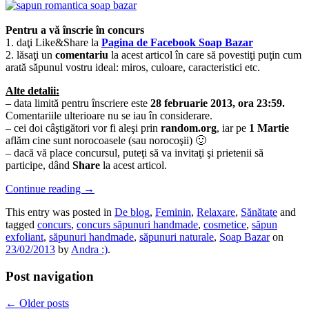
Pentru a vă înscrie în concurs
1. daţi Like&Share la
Pagina de Facebook Soap Bazar
2. lăsaţi un
comentariu
la acest articol în care să povestiţi puţin cum
arată săpunul vostru ideal: miros, culoare, caracteristici etc.
Alte detalii:
– data limită pentru înscriere este
28 februarie 2013, ora 23:59.
Comentariile ulterioare nu se iau în considerare.
– cei doi câştigători vor fi aleşi prin
random.org
, iar pe
1 Martie
aflăm cine sunt norocoasele (sau norocoşii) 🙂
– dacă vă place concursul, puteţi să va invitaţi şi prietenii să
participe, dând
Share
la acest articol.
Continue reading
→
This entry was posted in
De blog
,
Feminin
,
Relaxare
,
Sănătate
and
tagged
concurs
,
concurs săpunuri handmade
,
cosmetice
,
săpun
exfoliant
,
săpunuri handmade
,
săpunuri naturale
,
Soap Bazar
on
23/02/2013
by
Andra :)
.
Post navigation
←
Older posts