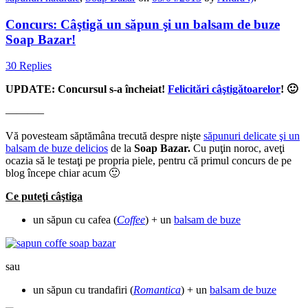
Concurs: Câştigă un săpun şi un balsam de buze
Soap Bazar!
30 Replies
UPDATE: Concursul s-a încheiat!
Felicitări câştigătoarelor
! 🙂
———–
Vă povesteam săptămâna trecută despre nişte
săpunuri delicate şi un
balsam de buze delicios
de la
Soap Bazar
.
Cu puţin noroc, aveţi
ocazia să le testaţi pe propria piele, pentru că primul concurs de pe
blog începe chiar acum 🙂
Ce puteţi câştiga
un săpun cu cafea (
Coffee
) + un
balsam de buze
sau
un săpun cu trandafiri (
Romantica
) + un
balsam de buze