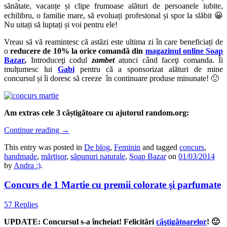
sănătate, vacanțe și clipe frumoase alături de persoanele iubite,
echilibru, o familie mare, să evoluați profesional și spor la slăbit 😀
Nu uitați să luptați și voi pentru ele!
Vreau să vă reamintesc că astăzi este ultima zi în care beneficiați de
o
reducere de 10% la orice comandă din
magazinul online Soap
Bazar
,
Introduceţi codul
zambet
atunci când faceţi comanda. Îi
mulțumesc lui
Gabi
pentru că a sponsorizat alături de mine
concursul și îi doresc să creeze în continuare produse minunate! 🙂
Am extras cele 3 câștigătoare cu ajutorul random.org:
Continue reading
→
This entry was posted in
De blog
,
Feminin
and tagged
concurs
,
handmade
,
mărţişor
,
săpunuri naturale
,
Soap Bazar
on
01/03/2014
by
Andra :)
.
Concurs de 1 Martie cu premii colorate şi parfumate
57 Replies
UPDATE: Concursul s-a încheiat! Felicitări
câştigătoarelor
! 🙂