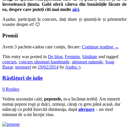
înveselească ținuta. Gabi oferă câteva din bunătățile făcute de
ea, despre care puteți citi mai multe
aici
.
Așadar, participați la concurs, dați share și spuneți-le și prietenelor
voastre despre el! 🙂
Premii
Avem 3 pachete-cadou care conțin, fiecare:
Continue reading
→
This entry was posted in
De blog
,
Feminin
,
Sănătate
and tagged
concurs
,
concurs săpunuri handmade
,
săpunuri naturale
,
Soap
Bazar
,
strugurel
on
19/02/2014
by
Andra :)
.
Răsfăţuri de iulie
9 Replies
Vedeta sezonului cald,
pepenele,
m-a încântat teribil. Am nimerit
numai pepeni roşii şi dulci, zemoşi, căraţi cu greu până acasă, dar
mâncaţi cu poftă înzecită dimineaţa, după
alergare
– un mod
minunat de a-mi începe ziua.