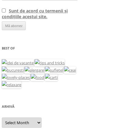
Sunt de acord cu termenii și
condițiile acestui site.
BEST OF
ARHIVĂ
Arhivă