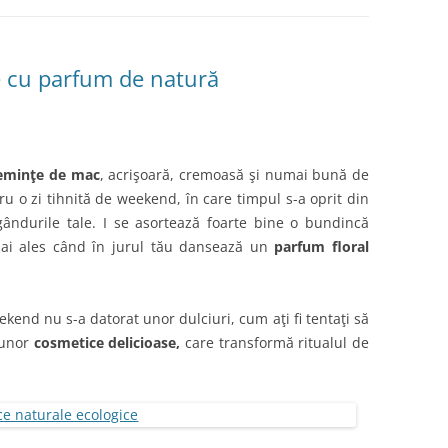
e cu parfum de natură
eminţe de mac
, acrişoară, cremoasă şi numai bună de
tru o zi tihnită de weekend, în care timpul s-a oprit din
gândurile tale. I se asortează foarte bine o bundincă
i ales când în jurul tău dansează un
parfum floral
kend nu s-a datorat unor dulciuri, cum aţi fi tentaţi să
 unor
cosmetice delicioase,
care transformă ritualul de