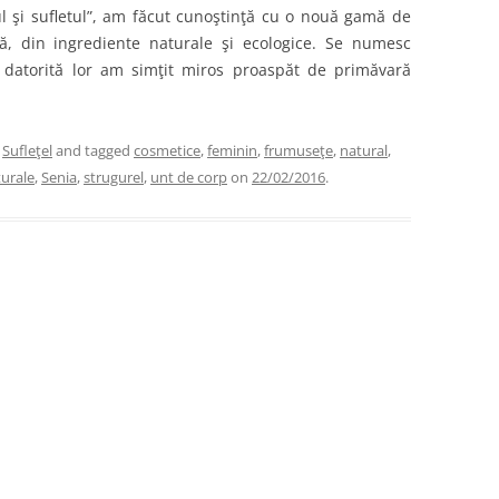
ul şi sufletul”, am făcut cunoştinţă cu o nouă gamă de
ă, din ingrediente naturale şi ecologice. Se numesc
ar datorită lor am simţit miros proaspăt de primăvară
,
Sufleţel
and tagged
cosmetice
,
feminin
,
frumuseţe
,
natural
,
urale
,
Senia
,
strugurel
,
unt de corp
on
22/02/2016
.