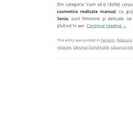
Din categoria “cum să-ţi răsfeţi corp
cosmetice realizate manual,
cu grij
Senia
, sunt feminine şi delicate, i
plutind în aer.
Continue reading
→
This entry was posted in
Feminin
,
Relaxare
relaxare
,
săpunuri handmade
,
săpunuri nat