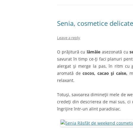
Senia, cosmetice delicat
Leave a reply
O prăjitură cu
lămâie
asezonată cu
s
savurat în timp ce-ţi faci planuri pen
alergat şi merge la pas, în ritm cu 
aromată de
cocos, cacao şi caise,
ma
relaxant.
Totuşi, savoarea dimineţii mele de wee
credeţi din descrierea de mai sus, ci
îngrijire într-un alint paradisiac.