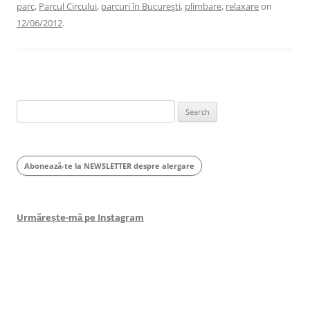
parc
,
Parcul Circului
,
parcuri în Bucureşti
,
plimbare
,
relaxare
on
12/06/2012
.
Search
for:
Abonează-te la NEWSLETTER despre alergare
Urmărește-mă pe Instagram