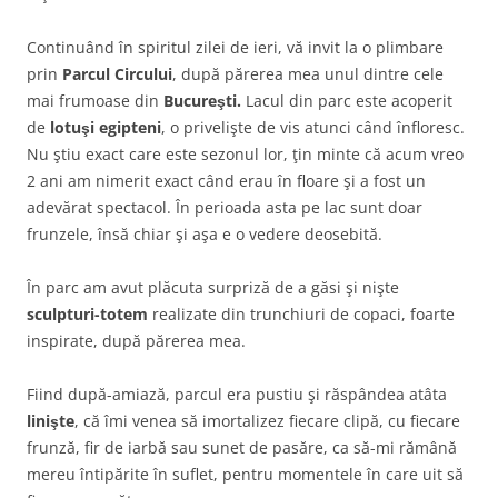
Continuând în spiritul zilei de ieri, vă invit la o plimbare
prin
Parcul Circului
, după părerea mea unul dintre cele
mai frumoase din
Bucureşti.
Lacul din parc este acoperit
de
lotuşi egipteni
, o privelişte de vis atunci când înfloresc.
Nu ştiu exact care este sezonul lor, ţin minte că acum vreo
2 ani am nimerit exact când erau în floare şi a fost un
adevărat spectacol. În perioada asta pe lac sunt doar
frunzele, însă chiar şi aşa e o vedere deosebită.
În parc am avut plăcuta surpriză de a găsi şi nişte
sculpturi-totem
realizate din trunchiuri de copaci, foarte
inspirate, după părerea mea.
Fiind după-amiază, parcul era pustiu şi răspândea atâta
linişte
, că îmi venea să imortalizez fiecare clipă, cu fiecare
frunză, fir de iarbă sau sunet de pasăre, ca să-mi rămână
mereu întipărite în suflet, pentru momentele în care uit să