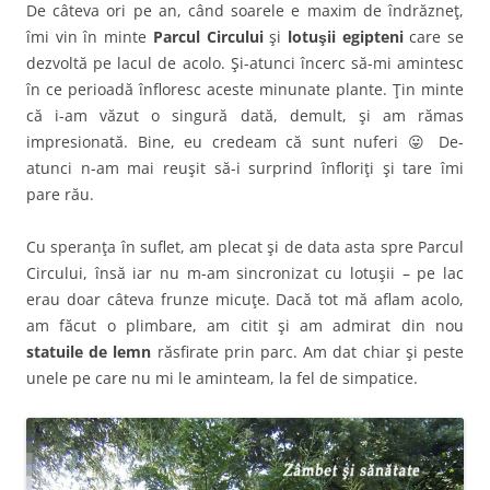
De câteva ori pe an, când soarele e maxim de îndrăzneţ,
îmi vin în minte
Parcul Circului
şi
lotuşii egipteni
care se
dezvoltă pe lacul de acolo. Şi-atunci încerc să-mi amintesc
în ce perioadă înfloresc aceste minunate plante. Ţin minte
că i-am văzut o singură dată, demult, şi am rămas
impresionată. Bine, eu credeam că sunt nuferi 😛 De-
atunci n-am mai reuşit să-i surprind înfloriţi şi tare îmi
pare rău.
Cu speranţa în suflet, am plecat şi de data asta spre Parcul
Circului, însă iar nu m-am sincronizat cu lotuşii – pe lac
erau doar câteva frunze micuţe. Dacă tot mă aflam acolo,
am făcut o plimbare, am citit şi am admirat din nou
statuile de lemn
răsfirate prin parc. Am dat chiar şi peste
unele pe care nu mi le aminteam, la fel de simpatice.