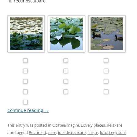
fiu recunoscătoare.
Continue reading
→
This entry was posted in
Citate&imagini
,
Lovely places
,
Relaxare
and tagged
Bucureşti
,
calm
,
idei de relaxare
,
linişte
,
lotuşi egipteni
,