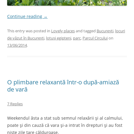
Continue reading
→
This entry was posted in
Lovely places
and tagged
Bucureşti
,
locuri
de văzut în Bucureşti
,
lotuşi egipteni
,
parc
,
Parcul Circului
on
13/06/2014
.
O plimbare relaxantă într-o după-amiază
de vară
7 Replies
Weekendul ăsta a stat sub semnul relaxării şi al calmului,
poate şi din cauză că vara şi-a intrat în drepturi şi au fost
nişte zile tare călduroase.