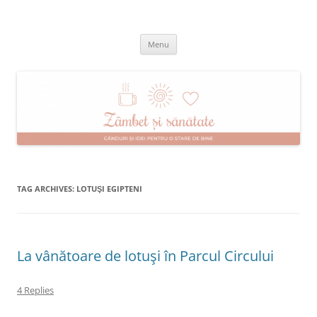
Skip
to
Zâmbet şi sănătate
content
blog despre starea de bine :)
Menu
TAG ARCHIVES:
LOTUŞI EGIPTENI
La vânătoare de lotuşi în Parcul Circului
4 Replies