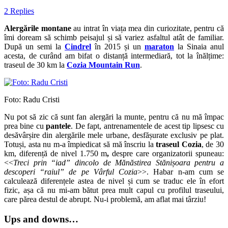
2 Replies
Alergările montane
au intrat în viața mea din curiozitate, pentru că
îmi doream să schimb peisajul și să variez asfaltul atât de familiar.
După un semi la
Cindrel
în 2015 și un
maraton
la Sinaia anul
acesta, de curând am bifat o distanță intermediară, tot la înălțime:
traseul de 30 km la
Cozia Mountain Run
.
Foto: Radu Cristi
Nu pot să zic că sunt fan alergări la munte, pentru că nu mă împac
prea bine cu
pantele
. De fapt, antrenamentele de acest tip lipsesc cu
desăvârșire din alergările mele urbane, desfășurate exclusiv pe plat.
Totuși, asta nu m-a împiedicat să mă înscriu la
traseul Cozia
, de 30
km, diferență de nivel 1.750 m
,
despre care organizatorii spuneau:
<<
Treci prin “iad” dincolo de Mănăstirea Stănișoara pentru a
descoperi “raiul” de pe Vârful Cozia
>>. Habar n-am cum se
calculează diferențele astea de nivel și cum se traduc ele în efort
fizic, așa că nu mi-am bătut prea mult capul cu profilul traseului,
care părea destul de abrupt. Nu-i problemă, am aflat mai târziu!
Ups and downs…