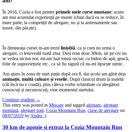
ani?
În 2016, Cozia a fost printre
primele mele curse montane
; acum
am mai acumulat experiență pe munte (chiar dacă ea se reduce, în
mare parte, la competiții de alergare, nu și la antrenamente sau
trasee, din păcate).
În dimineața cursei m-am trezit
liniștită
, ca și cum nu urma o
alergare, ci leneveală toată ziua. Deși erau doar 30km, iar pe cer nu
se vedea niciun nor, mi-am luat totuși rucsac cu bidon de apă, geacă,
folie de supraviețurie etc., ca să fiu sigură că nu-mi lipsește nimic.
Am ajuns în zona de start puțin după ora 8, dar acolo am găsit deja
animație, multă culoare și veselie
. După clasicul drum la toaletă
(cât încă nu e coadă), plus câteva vorbe schimbate cu alergători
cunoscuți și necunoscuți, vine momentul startului.
Continue reading
→
This entry was posted in
Mişcare
and tagged
alergare
,
alergare
montană
,
alergare trail
,
Cozia Mountain Run
,
curse de alergare
on
08/07/2019
by
Andra :)
.
30 km de agonie și extraz la Cozia Mountain Run