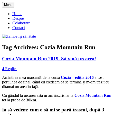
Skip
Menu
to
blog despre starea de bine :)
Zâmbet şi sănătate
content
Home
Despre
Colaborare
Contact
Tag Archives:
Cozia Mountain Run
Cozia Mountain Run 2019. Să vină urcarea!
4 Replies
Amintirea mea marcantă de la cursa
Cozia – ediția 2016
a fost
porțiunea de final, când eu credeam că se termină și m-am trezit cu
ditamai urcarea în față.
Cu gândul la urcarea asta m-am înscris iar la
Cozia Mountain Run
,
tot la proba de
30km
.
Ia să vedem: cum o să mi se pară traseul, după 3