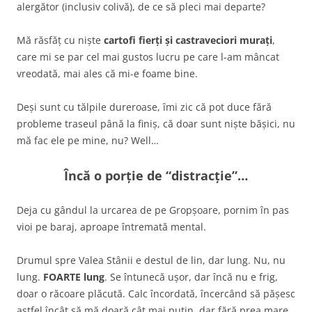
alergător (inclusiv colivă), de ce să pleci mai departe?
Mă răsfăț cu niște
cartofi fierți și castraveciori murați
,
care mi se par cel mai gustos lucru pe care l-am mâncat
vreodată, mai ales că mi-e foame bine.
Deși sunt cu tălpile dureroase, îmi zic că pot duce fără
probleme traseul până la finiș, că doar sunt niște bășici, nu
mă fac ele pe mine, nu? Well…
Încă o porție de
“distracție
”…
Deja cu gândul la urcarea de pe Gropșoare, pornim în pas
vioi pe baraj, aproape întremată mental.
Drumul spre Valea Stânii e destul de lin, dar lung. Nu, nu
lung.
FOARTE lung
. Se întunecă ușor, dar încă nu e frig,
doar o răcoare plăcută. Calc încordată, încercând să pășesc
astfel încât să mă doară cât mai puțin, dar fără prea mare