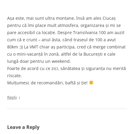
Așa este, mai sunt ultra montane, însă am ales Ciucaș
pentru că îmi place mult atmosfera, organizarea și mi se
pare accesibil ca locație. Despre Transilvania 100 am auzit
cum că e crunt – anul ăsta, când traseul de 100 a avut
80km :)) La VMT chiar aș participa, cred că merge combinat
cu o mini-vacanță în zonă, altfel de la București e cale
lungă doar pentru un weekend.
Foarte de acord cu ce zici, sănătatea și siguranța nu merită
riscate.
Mulțumesc de recomandări, baftă și ție!
↓
Reply
Leave a Reply