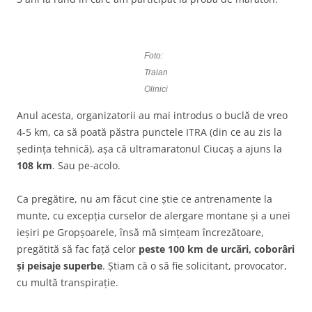
Foto:
Traian
Olinici
Anul acesta, organizatorii au mai introdus o buclă de vreo
4-5 km, ca să poată păstra punctele ITRA (din ce au zis la
ședința tehnică), așa că ultramaratonul Ciucaș a ajuns la
108 km
. Sau pe-acolo.
Ca pregătire, nu am făcut cine știe ce antrenamente la
munte, cu excepția curselor de alergare montane și a unei
ieșiri pe Gropșoarele, însă mă simțeam încrezătoare,
pregătită să fac față celor
peste 100 km de urcări, coborâri
și peisaje superbe
. Știam că o să fie solicitant, provocator,
cu multă transpirație.