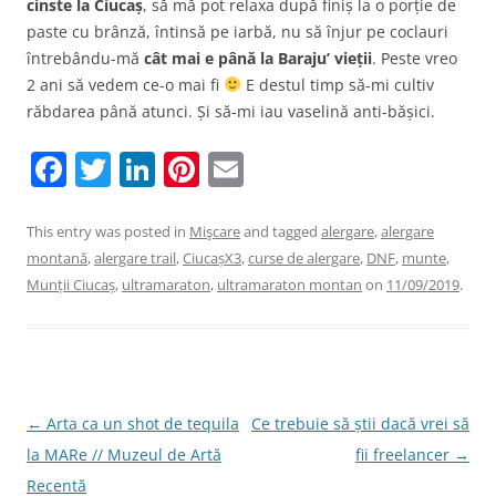
cinste la Ciucaș
, să mă pot relaxa după finiș la o porție de
paste cu brânză, întinsă pe iarbă, nu să înjur pe coclauri
întrebându-mă
cât mai e până la Baraju
’ vieții
. Peste vreo
2 ani să vedem ce-o mai fi
E destul timp să-mi cultiv
răbdarea până atunci. Și să-mi iau vaselină anti-bășici.
F
T
Li
Pi
E
a
w
n
nt
m
c
itt
k
er
ai
This entry was posted in
Mişcare
and tagged
alergare
,
alergare
montană
,
alergare trail
,
CiucașX3
,
curse de alergare
,
DNF
,
munte
,
e
er
e
e
l
Munții Ciucaș
,
ultramaraton
,
ultramaraton montan
on
11/09/2019
.
b
dI
st
o
n
o
k
Post
←
Arta ca un shot de tequila
Ce trebuie să știi dacă vrei să
navigation
la MARe // Muzeul de Artă
fii freelancer
→
Recentă