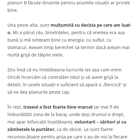
planuri B făcute dinainte pentru anumite situații ar prinde
bine.
Una peste alta, sunt
mulțumită cu decizia pe care am luat-
o.
Mi-a părut rău, bineînțeles, pentru că vremea era așa
bună și mă simțeam bine cu energia, cu suflul, cu
stomacul. Aveam timp berechet să termin dacă aveam mai
multă grijă de tălpile mele.
Știu însă că nu întotdeauna lucrurile ies așa cum vrem.
Oricât încercăm să controlăm totul și să avem grijă la
detalii, în unele situații e suficient să apară o „floricică” și
să ne dea planurile peste cap.
În rest
, traseul a fost foarte bine marcat
(ar mai fi de
îmbunătățit zona de la baraj, unde deși drumul e drept,
mai apar bifurcații înșelătoare),
voluntarii – săritori și cu
zâmbetele la purtător,
ca de obicei. Le sunt foarte
recunoscătoare pentru grija pe care o au de noi la fiecare