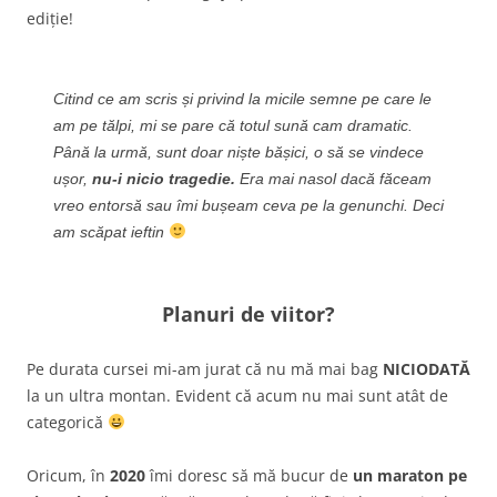
ediție!
Citind ce am scris și privind la micile semne pe care le
am pe tălpi, mi se pare că totul sună cam dramatic.
Până la urmă, sunt doar niște bășici, o să se vindece
ușor,
nu-i nicio tragedie.
Era mai nasol dacă făceam
vreo entorsă sau îmi bușeam ceva pe la genunchi. Deci
am scăpat ieftin
Planuri de viitor?
Pe durata cursei mi-am jurat că nu mă mai bag
NICIODATĂ
la un ultra montan. Evident că acum nu mai sunt atât de
categorică
Oricum, în
2020
îmi doresc să mă bucur de
un maraton pe