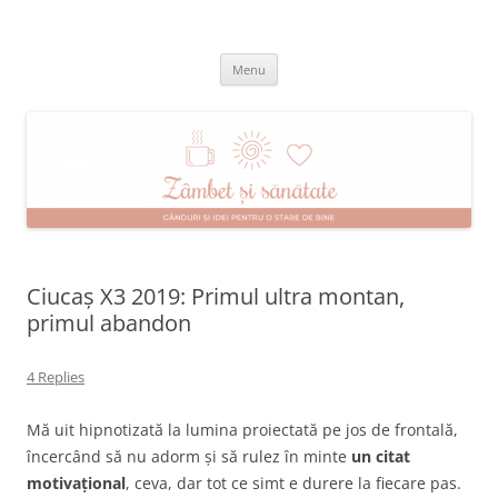
Skip
to
Zâmbet şi sănătate
content
blog despre starea de bine :)
Menu
Ciucaș X3 2019: Primul ultra montan,
primul abandon
4 Replies
Mă uit hipnotizată la lumina proiectată pe jos de frontală,
încercând să nu adorm și să rulez în minte
un citat
motivațional
, ceva, dar tot ce simt e durere la fiecare pas.