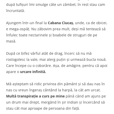
după tufișuri îmi smulge câte un zâmbet, în rest stau cam
încruntată.
Ajungem într-un final la
Cabana Ciucaș,
unde, ca de obicei,
e mega-ospăț. Nu zăbovim prea mult, deși mă tentează să
înfulec toate nectarinele și boabele de struguri de pe
masă.
După ce bifez vârful atât de drag, încerc să nu mă
rostogolesc la vale, mai alerg puțin și urmează bucla nouă.
Care începe cu o coborâre. Așa, de amăgire, pentru că apoi
apare o
urcare infinită.
Mă așteptam să ridic privirea din pământ și să dau nas în
nas cu vreun îngeraș cântând la harpă, la cât am urcat.
Multă transpirație a curs pe mine
până când am ajuns pe
un drum mai drept, mergând în șir indian și încercând să
stau cât mai aproape de persoana din față.