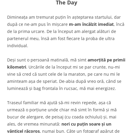
The Day
Dimineața am tremurat puțin în așteptarea startului, dar
după ce ne-am pus în mișcare
m-am încălzit imediat
, încă
de la prima urcare. De la început am alergat alături de
partenerul meu, însă am fost fiecare la proba de ultra
individual.
Deși sunt o persoană matinală, mă simt
amorțită pe primii
kilometri
. Urcările de la început mi se par crunte, nu-mi
vine să cred că sunt cele de la maraton, pe care nu mi le
aminteam așa de speriat. De-abia după vreo oră, când se
luminează și bag frontala în rucsac, mă mai energizez.
Traseul familiar mă ajută să-mi revin repede, așa că
urmează o porțiune unde chiar mă simt în formă și mă
bucur de alergare, de peisaj (cu coada ochiului) și, mai
ales, de vremea minunată:
nori cu puțin soare și un
vânticel răcoros
, numai bun. Câte un fotograf apărut de