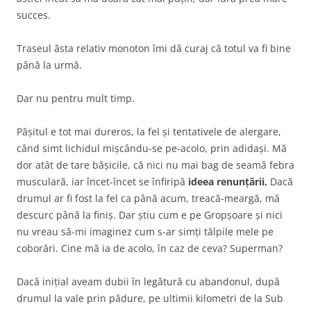
succes.
Traseul ăsta relativ monoton îmi dă curaj că totul va fi bine
până la urmă.
Dar nu pentru mult timp.
Pășitul e tot mai dureros, la fel și tentativele de alergare,
când simt lichidul mișcându-se pe-acolo, prin adidași. Mă
dor atât de tare bășicile, că nici nu mai bag de seamă febra
musculară, iar încet-încet se înfiripă
ideea renunțării.
Dacă
drumul ar fi fost la fel ca până acum, treacă-meargă, mă
descurc până la finiș. Dar știu cum e pe Gropșoare și nici
nu vreau să-mi imaginez cum s-ar simți tălpile mele pe
coborâri. Cine mă ia de acolo, în caz de ceva? Superman?
Dacă inițial aveam dubii în legătură cu abandonul, după
drumul la vale prin pădure, pe ultimii kilometri de la Sub