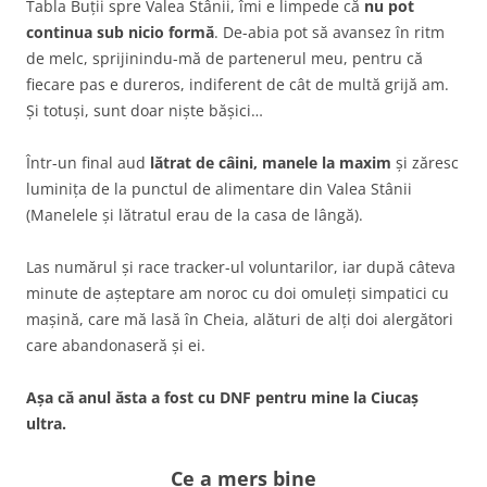
Tabla Buții spre Valea Stânii, îmi e limpede că
nu pot
continua sub nicio formă
. De-abia pot să avansez în ritm
de melc, sprijinindu-mă de partenerul meu, pentru că
fiecare pas e dureros, indiferent de cât de multă grijă am.
Și totuși, sunt doar niște bășici…
Într-un final aud
lătrat de câini, manele la maxim
și zăresc
luminița de la punctul de alimentare din Valea Stânii
(Manelele și lătratul erau de la casa de lângă).
Las numărul și race tracker-ul voluntarilor, iar după câteva
minute de așteptare am noroc cu doi omuleți simpatici cu
mașină, care mă lasă în Cheia, alături de alți doi alergători
care abandonaseră și ei.
Așa că anul ăsta a fost cu DNF pentru mine la Ciucaș
ultra.
Ce a mers bine