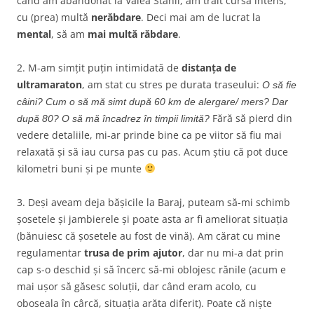
când am abandonat la Valea Stânii, am trăit cursa intens,
cu (prea) multă
nerăbdare
. Deci mai am de lucrat la
mental
, să am
mai multă răbdare
.
2. M-am simțit puțin intimidată de
distanța de
ultramaraton
, am stat cu stres pe durata traseului:
O să fie
câini? Cum o să mă simt după 60 km de alergare/ mers? Dar
Fără să pierd din
după 80? O să mă încadrez în timpii limită?
vedere detaliile, mi-ar prinde bine ca pe viitor să fiu mai
relaxată și să iau cursa pas cu pas. Acum știu că pot duce
kilometri buni și pe munte
3. Deși aveam deja bășicile la Baraj, puteam să-mi schimb
șosetele și jambierele și poate asta ar fi ameliorat situația
(bănuiesc că șosetele au fost de vină). Am cărat cu mine
regulamentar
trusa de prim ajutor
, dar nu mi-a dat prin
cap s-o deschid și să încerc să-mi oblojesc rănile (acum e
mai ușor să găsesc soluții, dar când eram acolo, cu
oboseala în cârcă, situația arăta diferit). Poate că niște