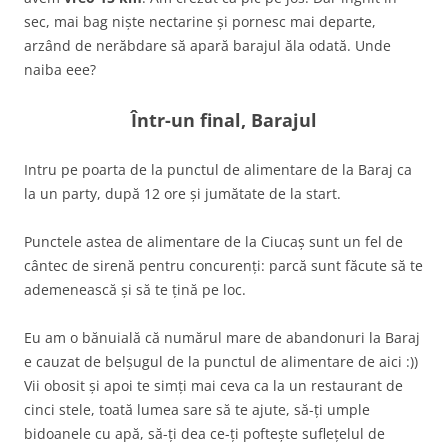
sec, mai bag niște nectarine și pornesc mai departe,
arzând de nerăbdare să apară barajul ăla odată. Unde
naiba eee?
Într-un final, Barajul
Intru pe poarta de la punctul de alimentare de la Baraj ca
la un party, după 12 ore și jumătate de la start.
Punctele astea de alimentare de la Ciucaș sunt un fel de
cântec de sirenă pentru concurenți: parcă sunt făcute să te
ademenească și să te țină pe loc.
Eu am o bănuială că numărul mare de abandonuri la Baraj
e cauzat de belșugul de la punctul de alimentare de aici :))
Vii obosit și apoi te simți mai ceva ca la un restaurant de
cinci stele, toată lumea sare să te ajute, să-ți umple
bidoanele cu apă, să-ți dea ce-ți poftește suflețelul de