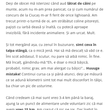
Deși de obicei mă isterizez când aud
lătrat de câini
pe
munte, acum nu m-am prea panicat, ca și cum numărul de
concurs de la Ciucaș m-ar fi ferit de orice lighioană. Am
trecut printr-o turmă de oi, am străbătut coline pitorești,
pajiști cu iarbă deasă și înaltă, cu potecă aproape
invizibilă, fără incidente animaliere. Și am urcat. Mult.
Și tot mergând așa, cu zenul în buzunare,
simt ceva în
talpa stângă,
ca o mică jenă. Hai să mă descalț să văd ce e.
Îmi scot adidasul, îl scutur, nu pare să aibă nimic. În fine.
Mă încalț, gândindu-mă:“Eh, e doar o mică bășică,
probabil, nimic grav, am mai alergat cu bășici”…
Huuuge
mistake!
Continui cursa ca și până atunci, deși pe măsură
ce se adună kilometrii simt tot mai mult disconfort în tălpi,
ba chiar un pic de usturime.
Când credeam că mai sunt vreo 3-4 km până la baraj,
ajung la un punct de alimentare unde voluntarii zic că mai
avem
vreo 15 km
. Am crezut că pic pe jos. Dar înghit în