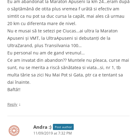
Eu am abandonat la Maraton Apuseni la km 24…eram după
o săptămână de otita plus vremea f urâtă si efectiv am
simtit ca nu pot sa duc cursa la capăt, mai ales că urmau
20 km cu diferenta mare de nivel.
Nu e musai să te setezi pe Ciucas…ai ultra la Maraton
Apuseni și VMT, la UltraApuseni si debutanți de la
UltraZarand, plus Transilvania 100…
Eu personal nu am de gand vreunul…
Ce am invatat din abandon?? Muntele nu pleaca, curse mai
sunt, nu se merita a riscă sănătatea si viata…si, nr 1, tb
multa tărie sa zici Nu Mai Pot si Gata, ptr ca e tentant sa
dai înainte.
Baftă!!
↓
Reply
Andra :)
Post author
11/09/2019 at 7:32 PM