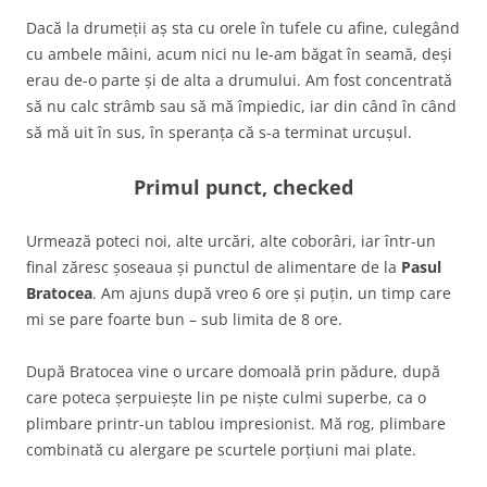
Dacă la drumeții aș sta cu orele în tufele cu afine, culegând
cu ambele mâini, acum nici nu le-am băgat în seamă, deși
erau de-o parte și de alta a drumului. Am fost concentrată
să nu calc strâmb sau să mă împiedic, iar din când în când
să mă uit în sus, în speranța că s-a terminat urcușul.
Primul punct, checked
Urmează poteci noi, alte urcări, alte coborâri, iar într-un
final zăresc șoseaua și punctul de alimentare de la
Pasul
Bratocea
. Am ajuns după vreo 6 ore și puțin, un timp care
mi se pare foarte bun – sub limita de 8 ore.
După Bratocea vine o urcare domoală prin pădure, după
care poteca șerpuiește lin pe niște culmi superbe, ca o
plimbare printr-un tablou impresionist. Mă rog, plimbare
combinată cu alergare pe scurtele porțiuni mai plate.