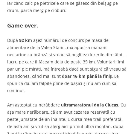
Iar când calc pe pietricele care se găsesc din belșug pe
drum, parcă merg pe cioburi.
Game over.
După
92 km
așez numărul de concurs pe masa de
alimentare de la Valea Stânii, mă apuc să mănânc
nectarine cu brânză și vreau să neglijez durerile din tălpi –
lucru pe care îl făceam deja de peste 35 km. Voluntarii îmi
par un pic mirați, mă întreabă dacă sunt sigură că vreau să
abandonez, când mai sunt
doar 16 km până la finiș
. Le
spun că da, am tălpile pline de bășici și nu am cum să
continui.
Am așteptat cu nerăbdare
ultramaratonul de la Ciucaș
. Cu
așa mare nerăbdare, că am avut cazarea rezervată cu
peste jumătate de an înainte. E cursa mea trail preferată,
de-asta am și vrut să alerg aici primul ultra montan, după
3 ani la rând în care am participat la proba de maraton.