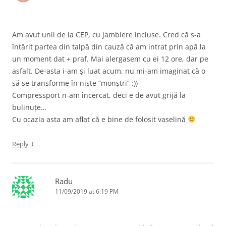
Am avut unii de la CEP, cu jambiere incluse. Cred că s-a
întărit partea din talpă din cauză că am intrat prin apă la
un moment dat + praf. Mai alergasem cu ei 12 ore, dar pe
asfalt. De-asta i-am și luat acum, nu mi-am imaginat că o
să se transforme în niște “monștri” :))
Compressport n-am încercat, deci e de avut grijă la
bulinuțe…
Cu ocazia asta am aflat că e bine de folosit vaselină
↓
Reply
Radu
11/09/2019 at 6:19 PM