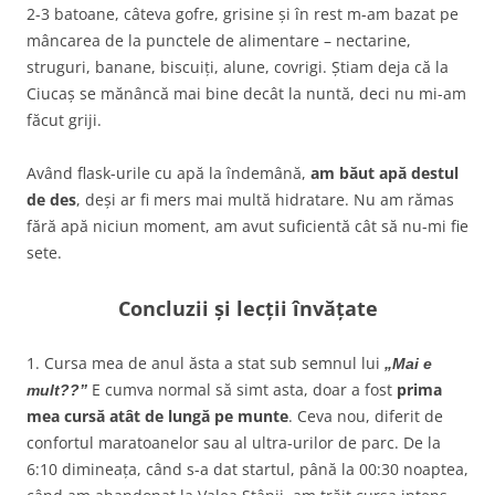
2-3 batoane, câteva gofre, grisine și în rest m-am bazat pe
mâncarea de la punctele de alimentare – nectarine,
struguri, banane, biscuiți, alune, covrigi. Știam deja că la
Ciucaș se mănâncă mai bine decât la nuntă, deci nu mi-am
făcut griji.
Având flask-urile cu apă la îndemână,
am băut apă destul
de des
, deși ar fi mers mai multă hidratare. Nu am rămas
fără apă niciun moment, am avut suficientă cât să nu-mi fie
sete.
Concluzii și lecții învățate
1. Cursa mea de anul ăsta a stat sub semnul lui
„Mai e
E cumva normal să simt asta, doar a fost
prima
mult??
”
mea cursă atât de lungă pe munte
. Ceva nou, diferit de
confortul maratoanelor sau al ultra-urilor de parc. De la
6:10 dimineața, când s-a dat startul, până la 00:30 noaptea,