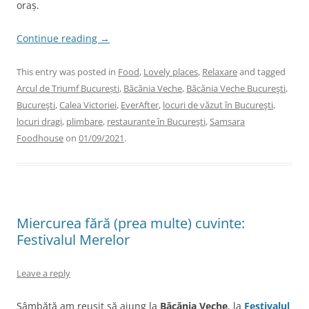
oraș.
Continue reading
→
This entry was posted in
Food
,
Lovely places
,
Relaxare
and tagged
Arcul de Triumf București
,
Băcănia Veche
,
Băcănia Veche Bucureşti
,
Bucureşti
,
Calea Victoriei
,
EverAfter
,
locuri de văzut în Bucureşti
,
locuri dragi
,
plimbare
,
restaurante în Bucureşti
,
Samsara
Foodhouse
on
01/09/2021
.
Miercurea fără (prea multe) cuvinte:
Festivalul Merelor
Leave a reply
Sâmbătă am reuşit să ajung la
Băcănia Veche
, la
Festivalul