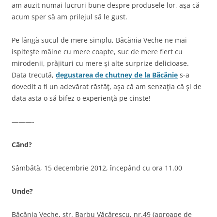
am auzit numai lucruri bune despre produsele lor, aşa că
acum sper să am prilejul să le gust.
Pe lângă sucul de mere simplu, Băcănia Veche ne mai
ispiteşte mâine cu mere coapte, suc de mere fiert cu
mirodenii, prăjituri cu mere şi alte surprize delicioase.
Data trecută,
degustarea de chutney de la Băcănie
s-a
dovedit a fi un adevărat răsfăţ, aşa că am senzaţia că şi de
data asta o să bifez o experienţă pe cinste!
———-
Când?
Sâmbătă, 15 decembrie 2012, începând cu ora 11.00
Unde?
Băcănia Veche, str. Barbu Văcărescu, nr.49 (aproape de