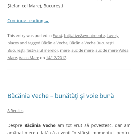
Ştefan cel Mare), Bucureşti
Continue reading
→
This entry was posted in
Food
,
Iniţiative&evenimente
,
Lovely
places
and tagged
Băcănia Veche
,
Băcănia Veche Bucureşti
,
Bucureşti
,
festivalul merelor
,
mere
,
suc de mere
,
suc de mere Valea
Mare
,
Valea Mare
on
14/12/2012
.
Băcănia Veche – bunătăţi şi voie bună
8 Replies
Despre
Băcănia Veche
am tot vrut să povestesc, dar am
amânat mereu. Iată că a venit în sfârşit momentul, pentru