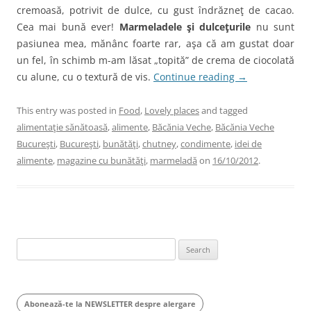
cremoasă, potrivit de dulce, cu gust îndrăzneţ de cacao.
Cea mai bună ever!
Marmeladele şi dulceţurile
nu sunt
pasiunea mea, mănânc foarte rar, aşa că am gustat doar
un fel, în schimb m-am lăsat „topită” de crema de ciocolată
cu alune, cu o textură de vis.
Continue reading
→
This entry was posted in
Food
,
Lovely places
and tagged
alimentaţie sănătoasă
,
alimente
,
Băcănia Veche
,
Băcănia Veche
Bucureşti
,
Bucureşti
,
bunătăţi
,
chutney
,
condimente
,
idei de
alimente
,
magazine cu bunătăţi
,
marmeladă
on
16/10/2012
.
Search
for:
Abonează-te la NEWSLETTER despre alergare