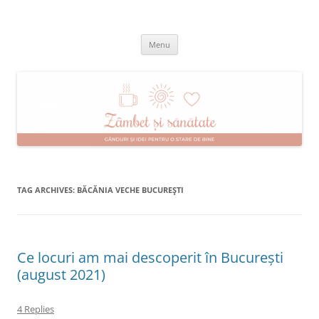
Skip
to
Zâmbet şi sănătate
content
blog despre starea de bine :)
Menu
TAG ARCHIVES:
BĂCĂNIA VECHE BUCUREŞTI
Ce locuri am mai descoperit în București
(august 2021)
4 Replies