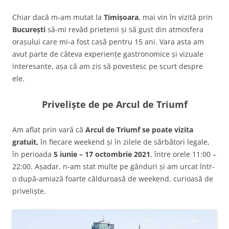
Chiar dacă m-am mutat la
Timișoara
, mai vin în vizită prin
București
să-mi revăd prietenii și să gust din atmosfera
orașului care mi-a fost casă pentru 15 ani. Vara asta am
avut parte de câteva experiențe gastronomice și vizuale
interesante, așa că am zis să povestesc pe scurt despre
ele.
Priveliște de pe Arcul de Triumf
Am aflat prin vară că
Arcul de Triumf se poate vizita
gratuit,
în fiecare weekend și în zilele de sărbători legale,
în perioada
5 iunie – 17 octombrie 2021
, între orele 11:00 –
22:00. Așadar, n-am stat multe pe gânduri și am urcat într-
o după-amiază foarte călduroasă de weekend, curioasă de
priveliște.