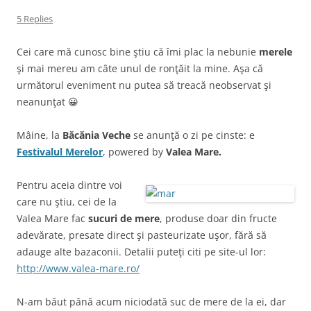
5 Replies
Cei care mă cunosc bine ştiu că îmi plac la nebunie
merele
şi mai mereu am câte unul de ronţăit la mine. Aşa că
următorul eveniment nu putea să treacă neobservat şi
neanunţat 😀
Mâine, la
Băcănia Veche
se anunţă o zi pe cinste: e
Festivalul Merelor
, powered by
Valea Mare.
Pentru aceia dintre voi
care nu ştiu, cei de la
Valea Mare fac
sucuri de mere
, produse doar din fructe
adevărate, presate direct şi pasteurizate uşor, fără să
adauge alte bazaconii. Detalii puteţi citi pe site-ul lor:
http://www.valea-mare.ro/
N-am băut până acum niciodată suc de mere de la ei, dar