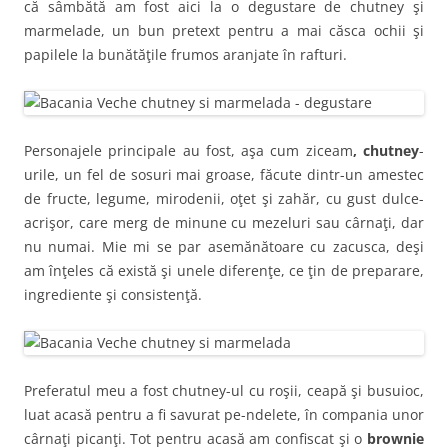
că sâmbătă am fost aici la o degustare de chutney şi
marmelade, un bun pretext pentru a mai căsca ochii şi
papilele la bunătăţile frumos aranjate în rafturi.
Personajele principale au fost, aşa cum ziceam
, chutney
-
urile, un fel de sosuri mai groase, făcute dintr-un amestec
de fructe, legume, mirodenii, oţet şi zahăr, cu gust dulce-
acrişor, care merg de minune cu mezeluri sau cârnaţi, dar
nu numai. Mie mi se par asemănătoare cu zacusca, deşi
am înţeles că există şi unele diferenţe, ce ţin de preparare,
ingrediente şi consistenţă.
Preferatul meu a fost chutney-ul cu roşii, ceapă şi busuioc,
luat acasă pentru a fi savurat pe-ndelete, în compania unor
cârnaţi picanţi. Tot pentru acasă am confiscat şi o
brownie