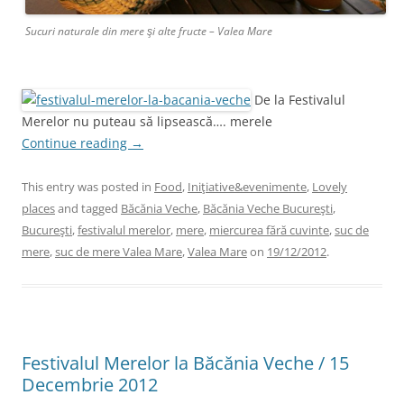
Sucuri naturale din mere şi alte fructe – Valea Mare
De la Festivalul
Merelor nu puteau să lipsească…. merele
Continue reading
→
This entry was posted in
Food
,
Iniţiative&evenimente
,
Lovely
places
and tagged
Băcănia Veche
,
Băcănia Veche Bucureşti
,
Bucureşti
,
festivalul merelor
,
mere
,
miercurea fără cuvinte
,
suc de
mere
,
suc de mere Valea Mare
,
Valea Mare
on
19/12/2012
.
Festivalul Merelor la Băcănia Veche / 15
Decembrie 2012