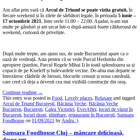
Am aflat prin vară că
Arcul de Triumf se poate vizita gratuit,
în
fiecare weekend și în zilele de sărbători legale, în perioada
5 iunie –
17 octombrie 2021
, între orele 11:00 – 22:00. Așadar, n-am stat
multe pe gânduri și am urcat într-o după-amiază foarte călduroasă de
weekend, curioasă de priveliște.
După multe trepte, am ajuns sus, de unde Bucureștiul apare ca o
oază de verdeață. Asta pentru că se vede Parcul Herăstrău din
apropiere (pardon, Parcul Regele Mihai I) în toată splendoarea sa și
copacii de pe Kiseleff și bulevardele vecine. De-abia mai departe se
întrezăresc clădirile de birouri, blocurile cenușii și noua catedrală,
care cred că deja a devenit cea mai vizibilă construcție din oraș.
Continue reading
→
This entry was posted in
Food
,
Lovely places
,
Relaxare
and tagged
Arcul de Triumf București
,
Băcănia Veche
,
Băcănia Veche
Bucureşti
,
Bucureşti
,
Calea Victoriei
,
EverAfter
,
locuri de văzut în
Bucureşti
,
locuri dragi
,
plimbare
,
restaurante în Bucureşti
,
Samsara
Foodhouse
on
01/09/2021
by
Andra :)
.
Samsara Foodhouse Cluj – mâncare delicioasă,
decor zen