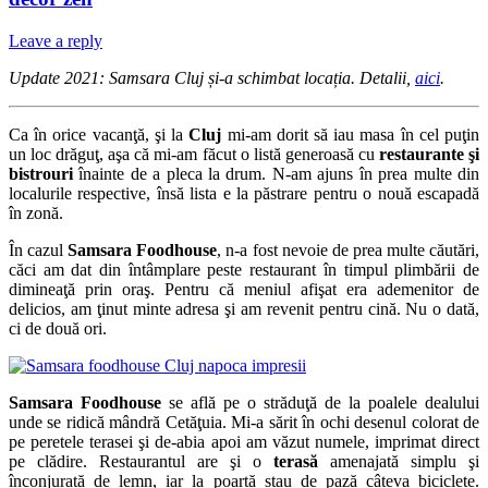
Leave a reply
Update 2021: Samsara Cluj și-a schimbat locația. Detalii,
aici
.
Ca în orice vacanţă, şi la
Cluj
mi-am dorit să iau masa în cel puţin
un loc drăguţ, aşa că mi-am făcut o listă generoasă cu
restaurante şi
bistrouri
înainte de a pleca la drum. N-am ajuns în prea multe din
localurile respective, însă lista e la păstrare pentru o nouă escapadă
în zonă.
În cazul
Samsara Foodhouse
, n-a fost nevoie de prea multe căutări,
căci am dat din întâmplare peste restaurant în timpul plimbării de
dimineaţă prin oraş. Pentru că meniul afişat era ademenitor de
delicios, am ţinut minte adresa şi am revenit pentru cină. Nu o dată,
ci de două ori.
Samsara Foodhouse
se află pe o străduţă de la poalele dealului
unde se ridică mândră Cetăţuia. Mi-a sărit în ochi desenul colorat de
pe peretele terasei şi de-abia apoi am văzut numele, imprimat direct
pe clădire. Restaurantul are şi o
terasă
amenajată simplu şi
înconjurată de lemn, iar la poartă stau de pază câteva biciclete.