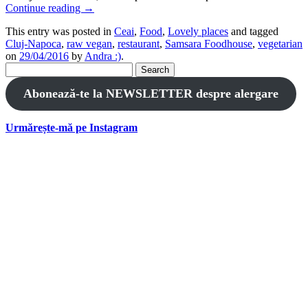
Continue reading
→
This entry was posted in
Ceai
,
Food
,
Lovely places
and tagged
Cluj-Napoca
,
raw vegan
,
restaurant
,
Samsara Foodhouse
,
vegetarian
on
29/04/2016
by
Andra :)
.
Search
for:
Abonează-te la NEWSLETTER despre alergare
Urmărește-mă pe Instagram