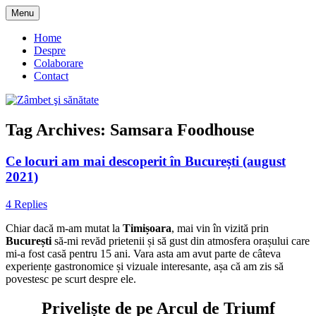
Skip
Menu
to
blog despre starea de bine :)
Zâmbet şi sănătate
content
Home
Despre
Colaborare
Contact
Tag Archives:
Samsara Foodhouse
Ce locuri am mai descoperit în București (august
2021)
4 Replies
Chiar dacă m-am mutat la
Timișoara
, mai vin în vizită prin
București
să-mi revăd prietenii și să gust din atmosfera orașului care
mi-a fost casă pentru 15 ani. Vara asta am avut parte de câteva
experiențe gastronomice și vizuale interesante, așa că am zis să
povestesc pe scurt despre ele.
Priveliște de pe Arcul de Triumf