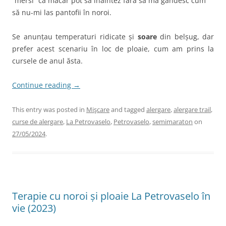
“mersi” că măcar pot să înaintez fără să mă gândesc cum
să nu-mi las pantofii în noroi.
Se anunțau temperaturi ridicate și
soare
din belșug, dar
prefer acest scenariu în loc de ploaie, cum am prins la
cursele de anul ăsta.
Continue reading
→
This entry was posted in
Mişcare
and tagged
alergare
,
alergare trail
,
curse de alergare
,
La Petrovaselo
,
Petrovaselo
,
semimaraton
on
27/05/2024
.
Terapie cu noroi și ploaie La Petrovaselo în
vie (2023)