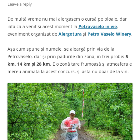
Leave a reply
De multă vreme nu mai alergasem o cursă pe ploaie, dar
iată că a venit și acest moment la
Petrovaselo în vie
,
eveniment organizat de
Alergotura
și
Petro Vaselo Winery
.
Așa cum spune și numele, se aleargă prin via de la
Petrovaselo, dar și prin pădurile din zonă, în trei probe
: 5
km, 14 km și 28 km
. E o zonă tare frumoasă și atmosfera e
mereu animată la acest concurs, și asta nu doar de la vin.