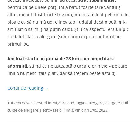
pentru că pe unele porțiuni a bătut foarte tare vântul și
altfel mi-ar fi fost foarte frig (nu, nu mi-am luat pelerina de
ploaie ca să nu mă ud, e inevitabil udatul dacă plouă; mi-
am luat-o să-mi țină puțin cald). Știu că aspectul era un pic
ciudățel, dar la alergare (și nu numai) pun confortul pe
primul loc.
Am luat startul în proba de 28 km cam amorțită și
adormită
, știind că ne așteaptă o urcare prin vie – pe care
unii o numesc “fals plat”, dar să trecem peste asta :))
Continue reading
→
This entry was posted in
Mişcare
and tagged
alergare
,
alergare trail
,
curse de alergare
,
Petrovaselo
,
Timiș
,
vin
on
15/05/2023
.