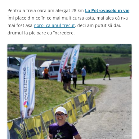
Pentru a treia oară am alergat 28 km
La Petrovaselo în vie
.
Îmi place din ce în ce mai mult cursa asta, mai ales că n-a
mai fost așa
noroi ca anul trecut
, deci am putut să dau
drumul la picioare cu încredere.