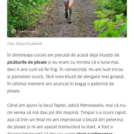
Foto: Eduard Lukinich
În dimineața cursei am plecată de acasă deja însoțiți de
picăturile de ploaie
și eu eram cu mintea că e luna mai,
deci n-are cum să fie frig. În consecință, mi-am luat tricou
și pantaloni scurți, fără vreo bluză de alergare mai groasă.
În ultimul moment am aruncat în bagaj o pelerină de
ploaie.
Când am ajuns la locul faptei, adică Petrovaselo, mai că nu-
mi venea să mă dau jos din mașină. Timpul s-a scurs rapid,
așa că într-un final mi-am improvizat o bluză din pelerina
de ploaie și m-am așezat tremurând la start. A fost o
decizie înțeleaptă să îmi iau acest
strat suplimentar
,