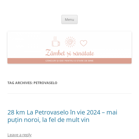
Skip
to
Zâmbet şi sănătate
content
blog despre starea de bine :)
Menu
TAG ARCHIVES:
PETROVASELO
28 km La Petrovaselo în vie 2024 – mai
puțin noroi, la fel de mult vin
Leave a reply