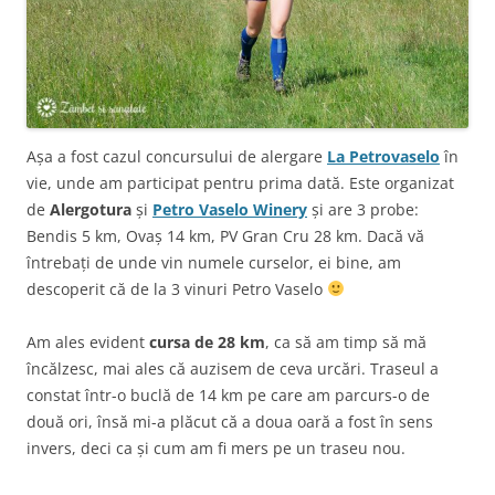
Așa a fost cazul concursului de alergare
La Petrovaselo
în
vie, unde am participat pentru prima dată. Este organizat
de
Alergotura
și
Petro Vaselo Winery
și are 3 probe:
Bendis 5 km, Ovaș 14 km, PV Gran Cru 28 km. Dacă vă
întrebați de unde vin numele curselor, ei bine, am
descoperit că de la 3 vinuri Petro Vaselo
Am ales evident
cursa de 28 km
, ca să am timp să mă
încălzesc, mai ales că auzisem de ceva urcări. Traseul a
constat într-o buclă de 14 km pe care am parcurs-o de
două ori, însă mi-a plăcut că a doua oară a fost în sens
invers, deci ca și cum am fi mers pe un traseu nou.