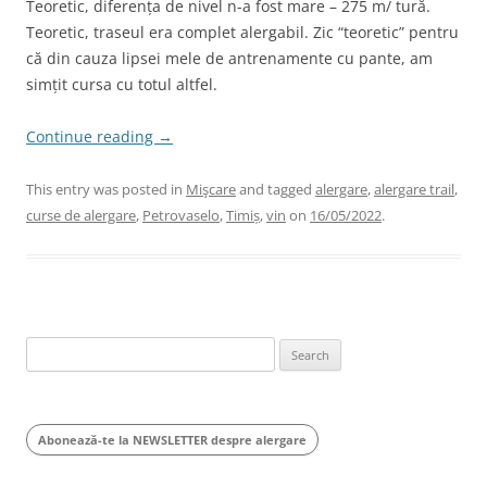
Teoretic, diferența de nivel n-a fost mare – 275 m/ tură.
Teoretic, traseul era complet alergabil. Zic “teoretic” pentru
că din cauza lipsei mele de antrenamente cu pante, am
simțit cursa cu totul altfel.
Continue reading
→
This entry was posted in
Mişcare
and tagged
alergare
,
alergare trail
,
curse de alergare
,
Petrovaselo
,
Timiș
,
vin
on
16/05/2022
.
Search
for:
Abonează-te la NEWSLETTER despre alergare