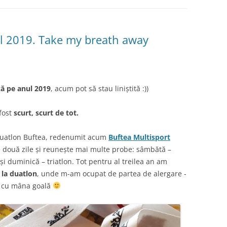
al 2019. Take my breath away
ă pe anul 2019
, acum pot să stau liniștită :))
 fost
scurt, scurt de tot.
 Duatlon Buftea, redenumit acum
Buftea Multisport
e două zile și reunește mai multe probe: sâmbătă –
și duminică – triatlon. Tot pentru al treilea an am
 la duatlon
, unde m-am ocupat de partea de alergare -
at cu mâna goală