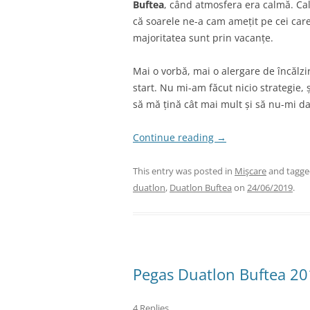
Buftea
, când atmosfera era calmă. Ca
că soarele ne-a cam amețit pe cei car
majoritatea sunt prin vacanțe.
Mai o vorbă, mai o alergare de încălzi
start. Nu mi-am făcut nicio strategie,
să mă țină cât mai mult și să nu-mi d
Continue reading
→
This entry was posted in
Mişcare
and tagg
duatlon
,
Duatlon Buftea
on
24/06/2019
.
Pegas Duatlon Buftea 20
4 Replies