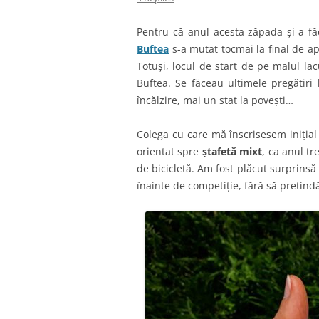
Pentru că anul acesta zăpada și-a fă
Buftea
s-a mutat tocmai la final de ap
Totuși, locul de start de pe malul l
Buftea. Se făceau ultimele pregătiri 
încălzire, mai un stat la povești…
Colega cu care mă înscrisesem inițial
orientat spre
ștafetă mixt
, ca anul t
de bicicletă. Am fost plăcut surprinsă
înainte de competiție, fără să pretind