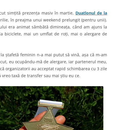
cut simțită prezența masiv în martie,
Duatlonul de la
rilie, în preajma unui weekend prelungit (pentru unii).
acului era animat sâmbătă dimineața, când am ajuns la
la biciclete, mai un umflat de roți, mai o alergare de
 la ștafetă feminin n-a mai putut să vină, așa că m-am
recut, eu ocupându-mă de alergare, iar partenerul meu,
 că organizatorii au acceptat rapid schimbarea cu 3 zile
ă vreo taxă de transfer sau mai știu eu ce.