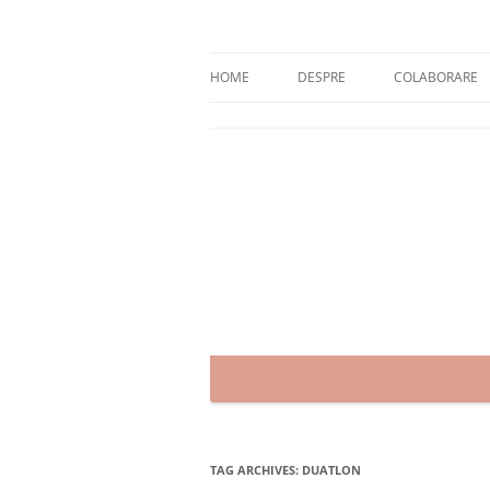
Skip
to
content
blog despre starea de bine :)
Zâmbet şi sănătate
HOME
DESPRE
COLABORARE
TAG ARCHIVES:
DUATLON