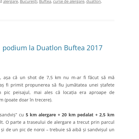
ed
alergare
,
Bucureşti
,
Buftea
,
curse de alergare
,
duatlon
,
un podium la Duatlon Buftea 2017
gi, așa că un shot de 7,5 km nu m-ar fi făcut să mă
ș fi primit propunerea să fiu jumătatea unei ștafete
pic peisajul, mai ales că locația era aproape de
m (poate doar în trecere).
“sandviș” cu
5 km alergare + 20 km pedalat + 2,5 km
t. O parte a traseului de alergare a trecut prin parcul
i de un pic de noroi – trebuie să aibă și sandvișul un