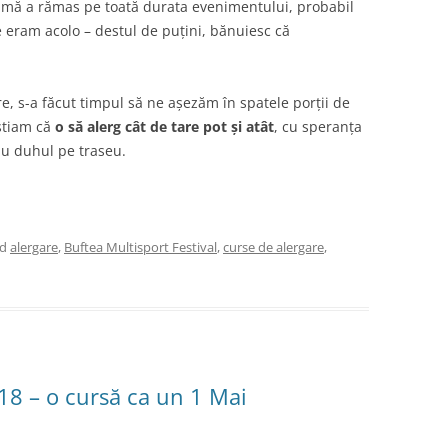
lmă a rămas pe toată durata evenimentului, probabil
e eram acolo – destul de puțini, bănuiesc că
re, s-a făcut timpul să ne așezăm în spatele porții de
 știam că
o să alerg cât de tare pot și atât
, cu speranța
au duhul pe traseu.
ed
alergare
,
Buftea Multisport Festival
,
curse de alergare
,
18 – o cursă ca un 1 Mai