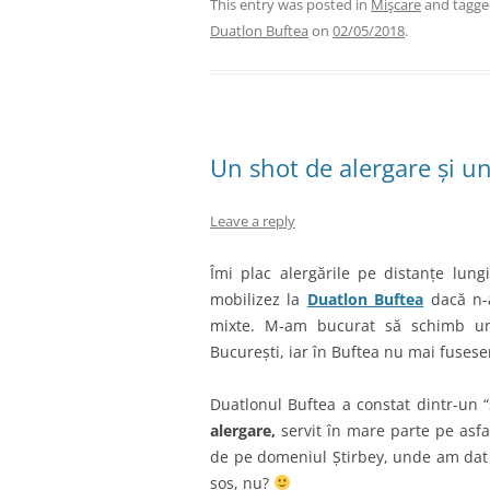
This entry was posted in
Mişcare
and tagg
Duatlon Buftea
on
02/05/2018
.
Un shot de alergare și 
Leave a reply
Îmi plac alergările pe distanțe lun
mobilizez la
Duatlon Buftea
dacă n-a
mixte. M-am bucurat să schimb un 
București, iar în Buftea nu mai fusese
Duatlonul Buftea a constat dintr-un 
alergare,
servit în mare parte pe asfal
de pe domeniul Știrbey, unde am dat ș
sos, nu?