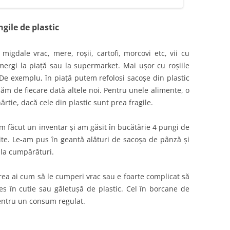
gile de plastic
igdale vrac, mere, roșii, cartofi, morcovi etc, vii cu
mergi la piață sau la supermarket. Mai ușor cu roșiile
De exemplu, în piață putem refolosi sacoșe din plastic
luăm de fiecare dată altele noi. Pentru unele alimente, o
ârtie, dacă cele din plastic sunt prea fragile.
 făcut un inventar și am găsit în bucătărie 4 pungi de
site. Le-am pus în geantă alături de sacoșa de pânză și
 la cumpărături.
rea ai cum să le cumperi vrac sau e foarte complicat să
es în cutie sau găletușă de plastic. Cel în borcane de
entru un consum regulat.