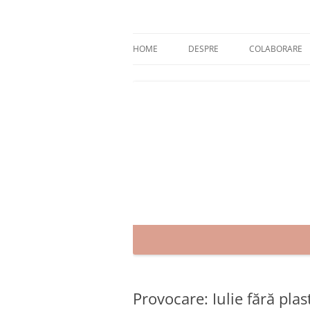
Skip
to
content
blog despre starea de bine :)
Zâmbet şi sănătate
HOME
DESPRE
COLABORARE
Provocare: Iulie fără plas