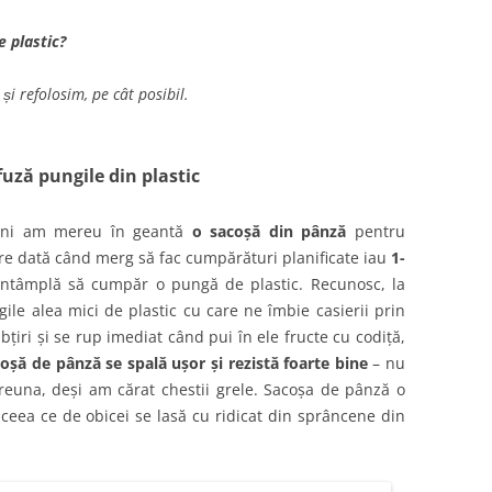
 plastic?
i refolosim, pe cât posibil.
fuză pungile din plastic
ani am mereu în geantă
o sacoșă din pânză
pentru
re dată când merg să fac cumpărături planificate iau
1-
întâmplă să cumpăr o pungă de plastic. Recunosc, la
ile alea mici de plastic cu care ne îmbie casierii prin
iri și se rup imediat când pui în ele fructe cu codiță,
oșă de pânză se spală ușor și rezistă foarte bine
– nu
euna, deși am cărat chestii grele. Sacoșa de pânză o
ceea ce de obicei se lasă cu ridicat din sprâncene din