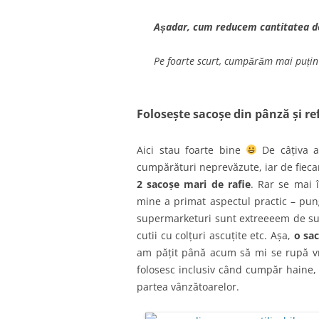
Așadar, cum reducem cantitatea de
Pe foarte scurt, cumpărăm mai puțin ș
Folosește sacoșe din pânză și re
Aici stau foarte bine
De câțiva 
cumpărături neprevăzute, iar de fieca
2 sacoșe mari de rafie
. Rar se mai 
mine a primat aspectul practic – pung
supermarketuri sunt extreeeem de subț
cutii cu colțuri ascuțite etc. Așa,
o sac
am pățit până acum să mi se rupă vr
folosesc inclusiv când cumpăr haine, 
partea vânzătoarelor.