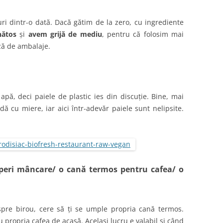
ri dintr-o dată. Dacă gătim de la zero, cu ingrediente
ătos
și
avem grijă de mediu
, pentru că folosim mai
ză de ambalaje.
apă, deci paiele de plastic ies din discuție. Bine, mai
ă cu miere, iar aici într-adevăr paiele sunt nelipsite.
mperi mâncare/ o cană termos pe
ntru cafea/ o
pre birou, cere să ți se umple propria cană termos.
u propria cafea de acasă. Același lucru e valabil și când