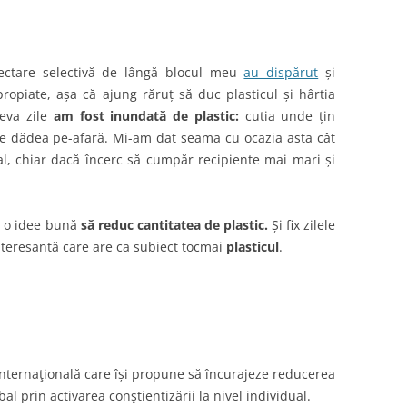
ectare selectivă de lângă blocul meu
au dispărut
și
piate, așa că ajung răruț să duc plasticul și hârtia
teva zile
am fost inundată de plastic:
cutia unde țin
re dădea pe-afară. Mi-am dat seama cu ocazia asta cât
, chiar dacă încerc să cumpăr recipiente mai mari și
fi o idee bună
să reduc cantitatea de plastic.
Și fix zilele
nteresantă care are ca subiect tocmai
plasticul
.
 internaţională care își propune să încurajeze reducerea
al prin activarea conştientizării la nivel individual.