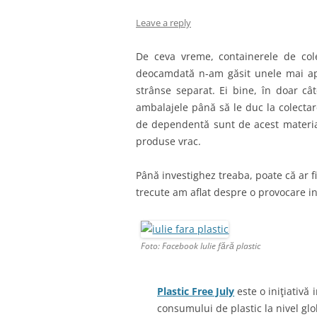
Leave a reply
De ceva vreme, containerele de col
deocamdată n-am găsit unele mai apro
strânse separat. Ei bine, în doar câ
ambalajele până să le duc la colecta
de dependentă sunt de acest material
produse vrac.
Până investighez treaba, poate că ar 
trecute am aflat despre o provocare i
Foto: Facebook Iulie fără plastic
Plastic Free July
este o iniţiativă
consumului de plastic la nivel glob