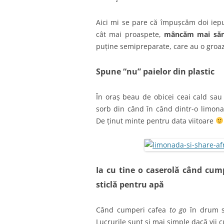
Aici mi se pare că împușcăm doi iepu
cât mai proaspete,
mâncăm mai săn
puține semipreparate, care au o groa
Spune “nu” paielor din plastic
În oraș beau de obicei ceai cald sau 
sorb din când în când dintr-o limonad
De ținut minte pentru data viitoare
Ia cu tine o caserolă când cu
sticlă pentru apă
Când cumperi cafea
to go
în drum s
Lucrurile sunt și mai simple dacă vii c