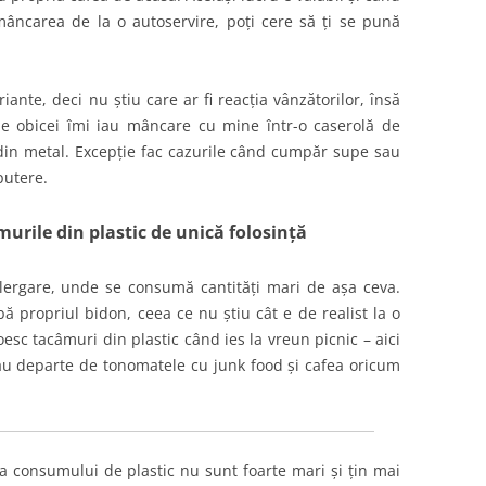
 mâncarea de la o autoservire, poți cere să ți se pună
ante, deci nu știu care ar fi reacția vânzătorilor, însă
de obicei îmi iau mâncare cu mine într-o caserolă de
i din metal. Excepție fac cazurile când cumpăr supe sau
putere.
âmurile din plastic de unică folosință
lergare, unde se consumă cantități mari de așa ceva.
ibă propriul bidon, ceea ce nu știu cât e de realist la o
sc tacâmuri din plastic când ies la vreun picnic – aici
, stau departe de tonomatele cu junk food și cafea oricum
 a consumului de plastic nu sunt foarte mari și țin mai