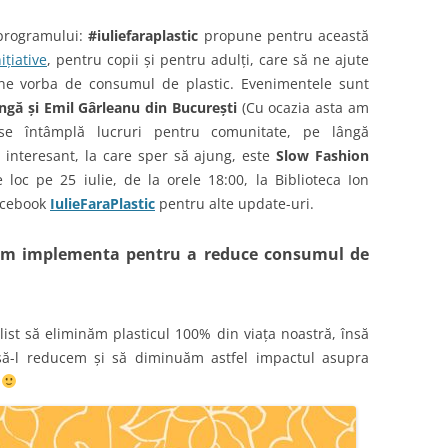
 programului:
#iul
iefaraplastic
propune pentru această
ițiative
, pentru copii și pentru adulți, care să ne ajute
ine vorba de consumul de plastic. Evenimentele sunt
angă și Emil Gârleanu din București
(Cu ocazia asta am
 se întâmplă lucruri pentru comunitate, pe lângă
 interesant, la care sper să ajung, este
Slow Fashion
e loc pe 25 iulie, de la orele 18:00, la Biblioteca Ion
acebook
IulieFaraPlastic
pentru alte update-uri.
tem implementa pentru a reduce consumul de
ist să eliminăm plasticul 100% din viața noastră, însă
să-l reducem și să diminuăm astfel impactul asupra
e