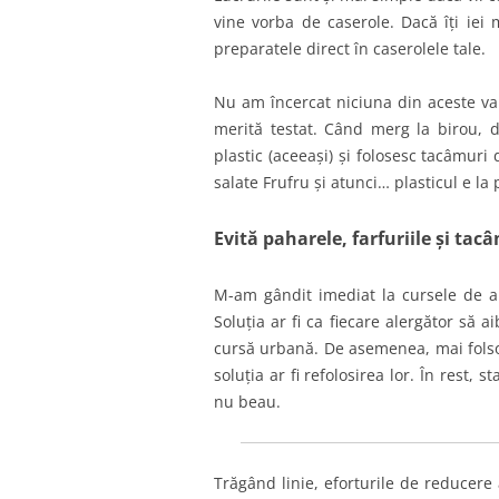
vine vorba de caserole. Dacă îți iei
preparatele direct în caserolele tale.
Nu am încercat niciuna din aceste vari
merită testat. Când merg la birou, 
plastic (aceeași) și folosesc tacâmur
salate Frufru și atunci… plasticul e la 
Evită paharele, farfuriile și tac
M-am gândit imediat la cursele de a
Soluția ar fi ca fiecare alergător să a
cursă urbană. De asemenea, mai folsoe
soluția ar fi refolosirea lor. În rest
nu beau.
Trăgând linie, eforturile de reducere