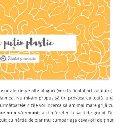
pirate de pe alte bloguri (vezi la finalul articolului) și
ația mea. Nu mi-am propus să țin provocarea toată luna
 următoarele 7 zile voi încerca să am mai mare grijă cu
care nu o să renunț
; aici mă refer la sacii de gunoi. De
ocuit cu hârtie de ziar (nu cumpăr așa ceva) ori de ținut