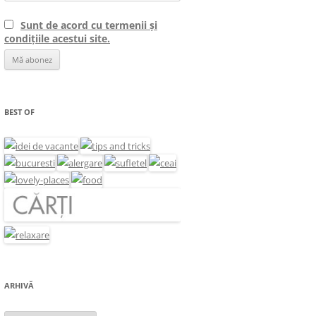
Sunt de acord cu termenii și
condițiile acestui site.
BEST OF
ARHIVĂ
Arhivă