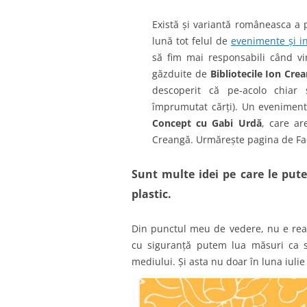
Există și variantă româneasca a
lună tot felul de
evenimente și in
să fim mai responsabili când v
găzduite de
Bibliotecile Ion Cre
descoperit că pe-acolo chiar
împrumutat cărți). Un eveniment
Concept cu Gabi Urdă
, care ar
Creangă. Urmărește pagina de F
Sunt multe idei pe care le pu
plastic.
Din punctul meu de vedere, nu e real
cu siguranță putem lua măsuri ca 
mediului. Și asta nu doar în luna iuli