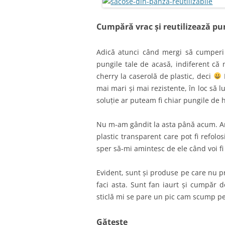
Cumpără vrac și reutilizează pun
Adică atunci când mergi să cumperi m
pungile tale de acasă, indiferent că 
cherry la caserolă de plastic, deci
mai mari și mai rezistente, în loc să 
soluție ar puteam fi chiar pungile de h
Nu m-am gândit la asta până acum. Am
plastic transparent care pot fi refolo
sper să-mi amintesc de ele când voi fi
Evident, sunt și produse pe care nu p
faci asta. Sunt fan iaurt și cumpăr d
sticlă mi se pare un pic cam scump p
Gătește