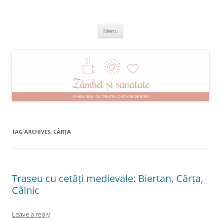
Skip
to
Zâmbet şi sănătate
content
blog despre starea de bine :)
Menu
TAG ARCHIVES:
CÂRȚA
Traseu cu cetăți medievale: Biertan, Cârța,
Câlnic
Leave a reply