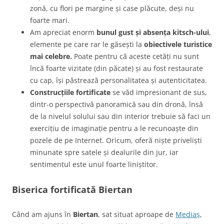
zonă, cu flori pe margine și case plăcute, deși nu
foarte mari.
Am apreciat enorm
bunul gust și absența kitsch-ului
,
elemente pe care rar le găsești la
obiectivele turistice
mai celebre.
Poate pentru că aceste cetăți nu sunt
încă foarte vizitate (din păcate) și au fost restaurate
cu cap, își păstrează personalitatea și autenticitatea.
Construcțiile fortificate
se văd impresionant de sus,
dintr-o perspectivă panoramică sau din dronă, însă
de la nivelul solului sau din interior trebuie să faci un
exercițiu de imaginație pentru a le recunoaște din
pozele de pe Internet. Oricum, oferă niște priveliști
minunate spre satele și dealurile din jur, iar
sentimentul este unul foarte liniștitor.
Biserica fortificată Biertan
Când am ajuns în
Biertan
, sat situat aproape de
Mediaș
,