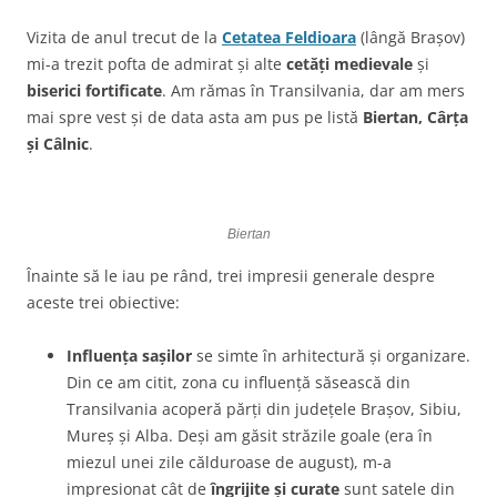
Vizita de anul trecut de la
Cetatea Feldioara
(lângă Brașov)
mi-a trezit pofta de admirat și alte
cetăți medievale
și
biserici fortificate
. Am rămas în Transilvania, dar am mers
mai spre vest și de data asta am pus pe listă
Biertan, Cârța
și Câlnic
.
Biertan
Înainte să le iau pe rând, trei impresii generale despre
aceste trei obiective:
Influența sașilor
se simte în arhitectură și organizare.
Din ce am citit, zona cu influență săsească din
Transilvania acoperă părți din județele Brașov, Sibiu,
Mureș și Alba. Deși am găsit străzile goale (era în
miezul unei zile călduroase de august), m-a
impresionat cât de
îngrijite și curate
sunt satele din