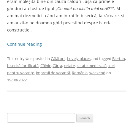
eram moleșită bine din cauza căldurii, așa că primele
gânduri au fost de tipul „
”. M-
Ce caut eu aici în toiul verii??
am mai dezmeticit când am intrat în biserică, la răcoare, și
am auzit-o pe doamna ghid povestind despre istoria
construcției.
Continue reading
→
This entry was posted in
Călătorii
,
Lovely places
and tagged
Biertan
,
biserică fortificată
,
Câlnic
,
Cârța
,
cetate
,
cetate medievală
,
idei
pentru vacanțe
,
impresii de vacanţă
,
România
,
weekend
on
19/08/2022
.
Search
for: