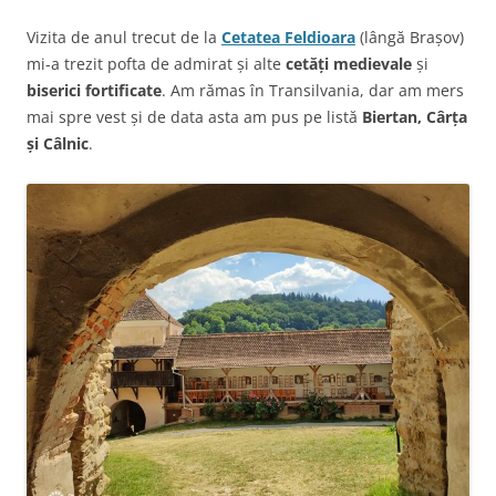
Vizita de anul trecut de la
Cetatea Feldioara
(lângă Brașov)
mi-a trezit pofta de admirat și alte
cetăți medievale
și
biserici fortificate
. Am rămas în Transilvania, dar am mers
mai spre vest și de data asta am pus pe listă
Biertan, Cârța
și Câlnic
.