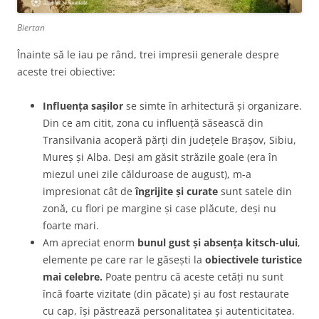
Biertan
Înainte să le iau pe rând, trei impresii generale despre
aceste trei obiective:
Influența sașilor
se simte în arhitectură și organizare.
Din ce am citit, zona cu influență săsească din
Transilvania acoperă părți din județele Brașov, Sibiu,
Mureș și Alba. Deși am găsit străzile goale (era în
miezul unei zile călduroase de august), m-a
impresionat cât de
îngrijite și curate
sunt satele din
zonă, cu flori pe margine și case plăcute, deși nu
foarte mari.
Am apreciat enorm
bunul gust și absența kitsch-ului
,
elemente pe care rar le găsești la
obiectivele turistice
mai celebre.
Poate pentru că aceste cetăți nu sunt
încă foarte vizitate (din păcate) și au fost restaurate
cu cap, își păstrează personalitatea și autenticitatea.