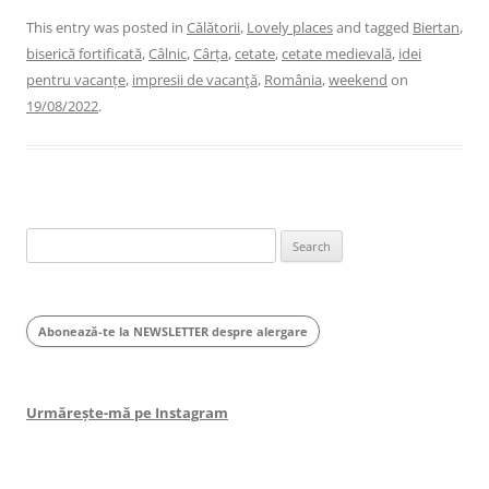
This entry was posted in
Călătorii
,
Lovely places
and tagged
Biertan
,
biserică fortificată
,
Câlnic
,
Cârța
,
cetate
,
cetate medievală
,
idei
pentru vacanțe
,
impresii de vacanţă
,
România
,
weekend
on
19/08/2022
.
Search
for:
Abonează-te la NEWSLETTER despre alergare
Urmărește-mă pe Instagram