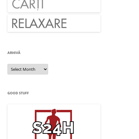
ARHIVĂ
Arhivă
GOOD STUFF