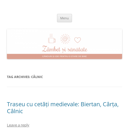
Skip
to
Zâmbet şi sănătate
content
blog despre starea de bine :)
Menu
TAG ARCHIVES:
CÂLNIC
Traseu cu cetăți medievale: Biertan, Cârța,
Câlnic
Leave a reply