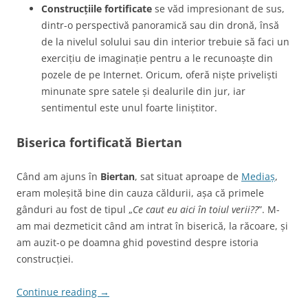
Construcțiile fortificate
se văd impresionant de sus,
dintr-o perspectivă panoramică sau din dronă, însă
de la nivelul solului sau din interior trebuie să faci un
exercițiu de imaginație pentru a le recunoaște din
pozele de pe Internet. Oricum, oferă niște priveliști
minunate spre satele și dealurile din jur, iar
sentimentul este unul foarte liniștitor.
Biserica fortificată Biertan
Când am ajuns în
Biertan
, sat situat aproape de
Mediaș
,
eram moleșită bine din cauza căldurii, așa că primele
gânduri au fost de tipul „
Ce caut eu aici în toiul verii??
”. M-
am mai dezmeticit când am intrat în biserică, la răcoare, și
am auzit-o pe doamna ghid povestind despre istoria
construcției.
Continue reading
→