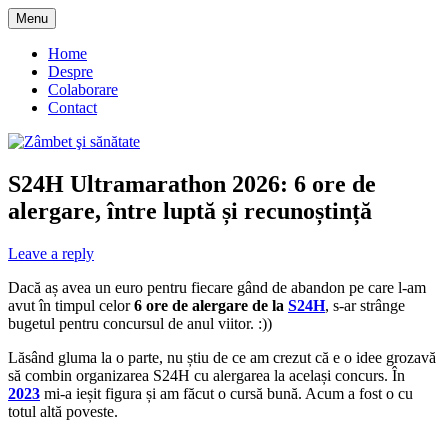
Skip
Menu
to
blog despre starea de bine :)
Zâmbet şi sănătate
content
Home
Despre
Colaborare
Contact
S24H Ultramarathon 2026: 6 ore de
alergare, între luptă și recunoștință
Leave a reply
Dacă aș avea un euro pentru fiecare gând de abandon pe care l-am
avut în timpul celor
6 ore de alergare de la
S24H
, s-ar strânge
bugetul pentru concursul de anul viitor. :))
Lăsând gluma la o parte, nu știu de ce am crezut că e o idee grozavă
să combin organizarea S24H cu alergarea la același concurs. În
2023
mi-a ieșit figura și am făcut o cursă bună. Acum a fost o cu
totul altă poveste.