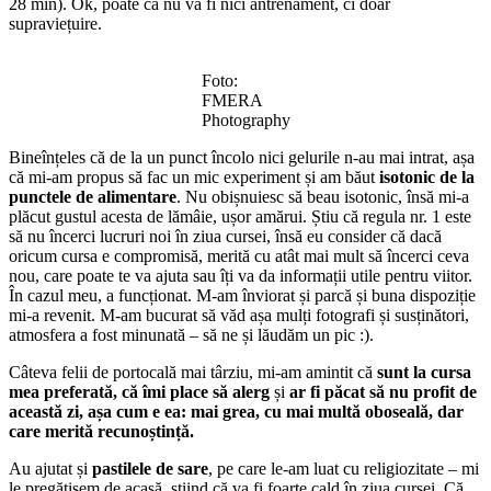
28 min). Ok, poate că nu va fi nici antrenament, ci doar
supraviețuire.
Foto:
FMERA
Photography
Bineînțeles că de la un punct încolo nici gelurile n-au mai intrat, așa
că mi-am propus să fac un mic experiment și am băut
isotonic de la
punctele de alimentare
. Nu obișnuiesc să beau isotonic, însă mi-a
plăcut gustul acesta de lămâie, ușor amărui. Știu că regula nr. 1 este
să nu încerci lucruri noi în ziua cursei, însă eu consider că dacă
oricum cursa e compromisă, merită cu atât mai mult să încerci ceva
nou, care poate te va ajuta sau îți va da informații utile pentru viitor.
În cazul meu, a funcționat. M-am înviorat și parcă și buna dispoziție
mi-a revenit. M-am bucurat să văd așa mulți fotografi și susținători,
atmosfera a fost minunată – să ne și lăudăm un pic :).
Câteva felii de portocală mai târziu, mi-am amintit că
sunt la cursa
mea preferată, că îmi place să alerg
și
ar fi păcat să nu profit de
această zi, așa cum e ea: mai grea, cu mai multă oboseală, dar
care merită recunoștință.
Au ajutat și
pastilele de sare
, pe care le-am luat cu religiozitate – mi
le pregătisem de acasă, știind că va fi foarte cald în ziua cursei. Că