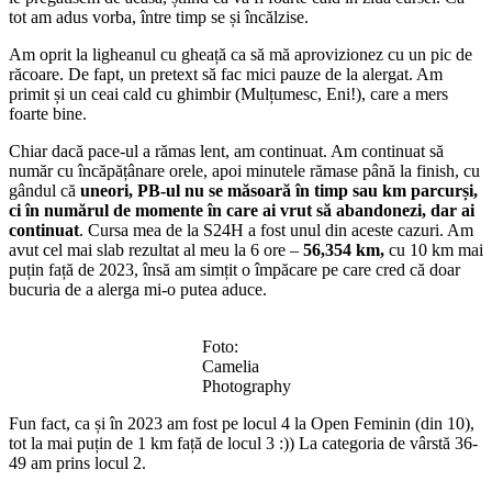
tot am adus vorba, între timp se și încălzise.
Am oprit la ligheanul cu gheață ca să mă aprovizionez cu un pic de
răcoare. De fapt, un pretext să fac mici pauze de la alergat. Am
primit și un ceai cald cu ghimbir (Mulțumesc, Eni!), care a mers
foarte bine.
Chiar dacă pace-ul a rămas lent, am continuat. Am continuat să
număr cu încăpățânare orele, apoi minutele rămase până la finish, cu
gândul că
uneori, PB-ul nu se măsoară în timp sau km parcurși,
ci în numărul de momente în care ai vrut să abandonezi, dar ai
continuat
. Cursa mea de la S24H a fost unul din aceste cazuri. Am
avut cel mai slab rezultat al meu la 6 ore –
56,354 km,
cu 10 km mai
puțin față de 2023, însă am simțit o împăcare pe care cred că doar
bucuria de a alerga mi-o putea aduce.
Foto:
Camelia
Photography
Fun fact, ca și în 2023 am fost pe locul 4 la Open Feminin (din 10),
tot la mai puțin de 1 km față de locul 3 :)) La categoria de vârstă 36-
49 am prins locul 2.