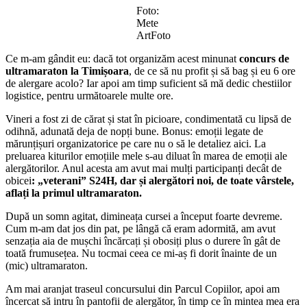
Foto:
Mete
ArtFoto
Ce m-am gândit eu: dacă tot organizăm acest minunat
concurs de
ultramaraton la Timișoara
, de ce să nu profit și să bag și eu 6 ore
de alergare acolo? Iar apoi am timp suficient să mă dedic chestiilor
logistice, pentru următoarele multe ore.
Vineri a fost zi de cărat și stat în picioare, condimentată cu lipsă de
odihnă, adunată deja de nopți bune. Bonus: emoții legate de
mărunțișuri organizatorice pe care nu o să le detaliez aici. La
preluarea kiturilor emoțiile mele s-au diluat în marea de emoții ale
alergătorilor. Anul acesta am avut mai mulți participanți decât de
obicei
:
„
veterani” S24H, dar și alergători noi, de toate vârstele,
aflați la primul ultramaraton.
După un somn agitat, dimineața cursei a început foarte devreme.
Cum m-am dat jos din pat, pe lângă că eram adormită, am avut
senzația aia de mușchi încărcați și obosiți plus o durere în gât de
toată frumusețea. Nu tocmai ceea ce mi-aș fi dorit înainte de un
(mic) ultramaraton.
Am mai aranjat traseul concursului din Parcul Copiilor, apoi am
încercat să intru în pantofii de alergător, în timp ce în mintea mea era