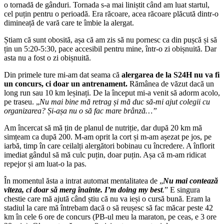
o tornadă de gânduri. Tornada s-a mai liniștit când am luat startul,
cel puțin pentru o perioadă. Era răcoare, acea răcoare plăcută dintr-o
dimineață de vară care te îmbie la alergat.
Știam că sunt obosită, așa că am zis să nu pornesc ca din pușcă și să
țin un 5:20-5:30, pace accesibil pentru mine, într-o zi obișnuită. Dar
asta nu a fost o zi obișnuită.
Din primele ture mi-am dat seama că
alergarea de la S24H nu va fi
un concurs, ci doar un antrenament.
Rămânea de văzut dacă un
long run sau 10 km leșinați. De la început mi-a venit să adorm acolo,
pe traseu. „
Nu mai bine mă retrag și mă duc să-mi ajut colegii cu
organizarea? Și-așa nu o să fac mare brânză…”
Am încercat să mă țin de planul de nutriție, dar după 20 km mă
simțeam ca după 200. M-am oprit la cort și m-am așezat pe jos, pe
iarbă, timp în care ceilalți alergători bobinau cu încredere. A înflorit
imediat gândul să mă culc puțin, doar puțin. Așa că m-am ridicat
repejor și am luat-o la pas.
În momentul ăsta a intrat automat mentalitatea de „
Nu mai contează
viteza, ci doar să merg înainte.
I’m doing my best
.
” E singura
chestie care mă ajută când știu că nu va ieși o cursă bună. Eram la
stadiul la care mă întrebam dacă o să reușesc să fac măcar peste 42
km în cele 6 ore de concurs (PB-ul meu la maraton, pe ceas, e 3 ore