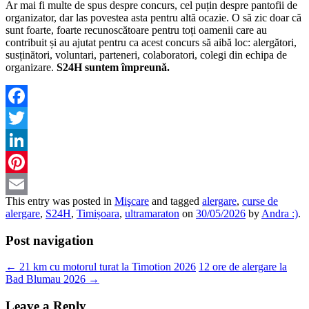
Ar mai fi multe de spus despre concurs, cel puțin despre pantofii de
organizator, dar las povestea asta pentru altă ocazie. O să zic doar că
sunt foarte, foarte recunoscătoare pentru toți oamenii care au
contribuit și au ajutat pentru ca acest concurs să aibă loc: alergători,
susținători, voluntari, parteneri, colaboratori, colegi din echipa de
organizare.
S24H suntem împreună.
Facebook
Twitter
LinkedIn
Pinterest
This entry was posted in
Mişcare
and tagged
alergare
,
curse de
Email
alergare
,
S24H
,
Timișoara
,
ultramaraton
on
30/05/2026
by
Andra :)
.
Post navigation
←
21 km cu motorul turat la Timotion 2026
12 ore de alergare la
Bad Blumau 2026
→
Leave a Reply