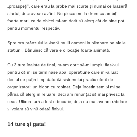
„proaspeți”, care erau la probe mai scurte și numai ce luaseră
startul, deci aveau avânt. Nu plecasem la drum cu ambiții
foarte mari, ca de obicei mi-am dorit să alerg cât de bine pot
pentru momentul respectiv.
Spre ora prânzului ieșiseră mulți oameni la plimbare pe aleile
stațiunii. Bănuiesc că vara e o locație foarte animată.
Cu 3 ture înainte de final, m-am oprit să-mi umplu flask-ul
pentru că mi se terminase apa, operațiune care mi-a luat
destul de puțin timp datorită sistemului practic oferit de
organizatori: un bidon cu robinet. Deja încetinisem și mi se
părea că alerg în reluare, deci am renunțat să mai privesc la
ceas. Ultima tură a fost o bucurie, deja nu mai aveam răbdare
și voiam să vină odată finișul.
14 ture și gata!