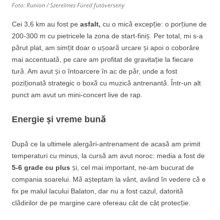
Foto: Runion / Szerelmes Füred futóverseny
Cei 3,6 km au fost pe
asfalt,
cu o mică excepție: o porțiune de
200-300 m cu pietricele la zona de start-finiș. Per total, mi s-a
părut plat, am simțit doar o ușoară urcare și apoi o coborâre
mai accentuată, pe care am profitat de gravitație la fiecare
tură. Am avut și o întoarcere în ac de păr, unde a fost
poziționată strategic o boxă cu muzică antrenantă. Într-un alt
punct am avut un mini-concert live de rap.
Energie și vreme bună
După ce la ultimele alergări-antrenament de acasă am primit
temperaturi cu minus, la cursă am avut noroc: media a fost de
5-6 grade cu plus
și, cel mai important, ne-am bucurat de
compania soarelui. Mă așteptam la vânt, având în vedere că e
fix pe malul lacului Balaton, dar nu a fost cazul, datorită
clădirilor de pe margine care ofereau cât de cât protecție.