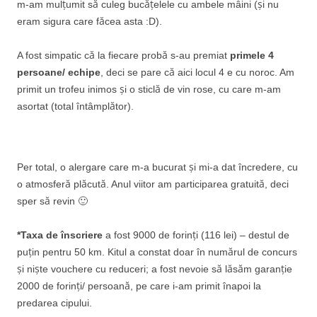
m-am mulțumit să culeg bucățelele cu ambele mâini (și nu
eram sigura care făcea asta :D).
A fost simpatic că la fiecare probă s-au premiat
primele 4
persoane/ echipe
, deci se pare că aici locul 4 e cu noroc. Am
primit un trofeu inimos și o sticlă de vin rose, cu care m-am
asortat (total întâmplător).
Per total, o alergare care m-a bucurat și mi-a dat încredere, cu
o atmosferă plăcută. Anul viitor am participarea gratuită, deci
sper să revin 🙂
*Taxa de înscriere
a fost 9000 de forinți (116 lei) – destul de
puțin pentru 50 km. Kitul a constat doar în numărul de concurs
și niște vouchere cu reduceri; a fost nevoie să lăsăm garanție
2000 de forinți/ persoană, pe care i-am primit înapoi la
predarea cipului.