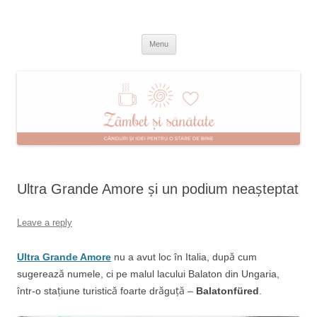
Skip
to
Zâmbet şi sănătate
content
blog despre starea de bine :)
Menu
Ultra Grande Amore și un podium neașteptat
Leave a reply
Ultra Grande Amore
nu a avut loc în Italia, după cum
sugerează numele, ci pe malul lacului Balaton din Ungaria,
într-o stațiune turistică foarte drăguță –
Balatonfüred
.