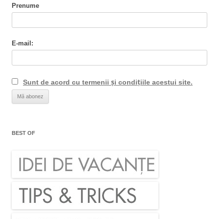
Prenume
E-mail:
Sunt de acord cu termenii și condițiile acestui site.
BEST OF