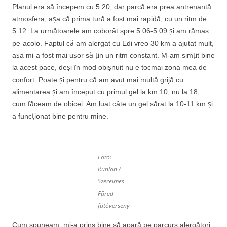
Planul era să începem cu 5:20, dar parcă era prea antrenantă
atmosfera, așa că prima tură a fost mai rapidă, cu un ritm de
5:12. La următoarele am coborât spre 5:06-5:09 și am rămas
pe-acolo. Faptul că am alergat cu Edi vreo 30 km a ajutat mult,
așa mi-a fost mai ușor să țin un ritm constant. M-am simțit bine
la acest pace, deși în mod obișnuit nu e tocmai zona mea de
confort. Poate și pentru că am avut mai multă grijă cu
alimentarea și am început cu primul gel la km 10, nu la 18,
cum făceam de obicei. Am luat câte un gel sărat la 10-11 km și
a funcționat bine pentru mine.
Foto:
Runion /
Szerelmes
Füred
futóverseny
Cum spuneam, mi-a prins bine să apară pe parcurs alergători