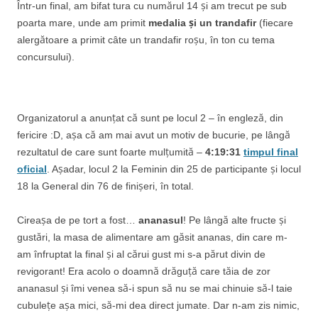
Într-un final, am bifat tura cu numărul 14 și am trecut pe sub
poarta mare, unde am primit
medalia și un trandafir
(fiecare
alergătoare a primit câte un trandafir roșu, în ton cu tema
concursului).
Organizatorul a anunțat că sunt pe locul 2 – în engleză, din
fericire :D, așa că am mai avut un motiv de bucurie, pe lângă
rezultatul de care sunt foarte mulțumită –
4:19:31
timpul final
oficial
. Așadar, locul 2 la Feminin din 25 de participante și locul
18 la General din 76 de finișeri, în total.
Cireașa de pe tort a fost…
ananasul
! Pe lângă alte fructe și
gustări, la masa de alimentare am găsit ananas, din care m-
am înfruptat la final și al cărui gust mi s-a părut divin de
revigorant! Era acolo o doamnă drăguță care tăia de zor
ananasul și îmi venea să-i spun să nu se mai chinuie să-l taie
cubulețe așa mici, să-mi dea direct jumate. Dar n-am zis nimic,