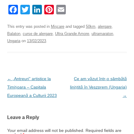
F
T
Li
Pi
E
a
wi
n
nt
m
c
tt
k
er
ail
This entry was posted in
Mişcare
and tagged
50km
,
alergare
,
Balaton
,
curse de alergare
,
Ultra Grande Amore
,
ultramaraton
,
e
er
e
e
Ungaria
on
13/02/2023
.
b
dI
st
o
n
o
k
Post
←
„Antreuri” artistice la
Ce am văzut într-o sâmbătă
navigation
Timișoara – Capitala
liniștită în Veszprem (Ungaria)
Europeană a Culturii 2023
→
Leave a Reply
Your email address will not be published.
Required fields are