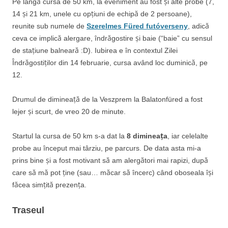
Pe lângă cursa de 50 km, la eveniment au fost și alte probe (7,
14 și 21 km, unele cu opțiuni de echipă de 2 persoane),
reunite sub numele de
Szerelmes Füred futóverseny
, adică
ceva ce implică alergare, îndrăgostire și baie (“baie” cu sensul
de stațiune balneară :D). Iubirea e în contextul Zilei
Îndrăgostiților din 14 februarie, cursa având loc duminică, pe
12.
Drumul de dimineață de la Veszprem la Balatonfüred a fost
lejer și scurt, de vreo 20 de minute.
Startul la cursa de 50 km s-a dat la
8 dimineața
, iar celelalte
probe au început mai târziu, pe parcurs. De data asta mi-a
prins bine și a fost motivant să am alergători mai rapizi, după
care să mă pot ține (sau… măcar să încerc) când oboseala își
făcea simțită prezența.
Traseul